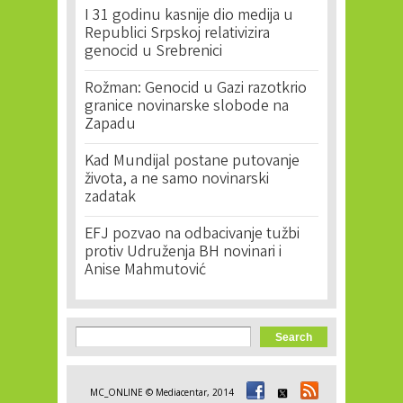
I 31 godinu kasnije dio medija u
Republici Srpskoj relativizira
genocid u Srebrenici
Rožman: Genocid u Gazi razotkrio
granice novinarske slobode na
Zapadu
Kad Mundijal postane putovanje
života, a ne samo novinarski
zadatak
EFJ pozvao na odbacivanje tužbi
protiv Udruženja BH novinari i
Anise Mahmutović
Search form
Search
MC_ONLINE © Mediacentar, 2014