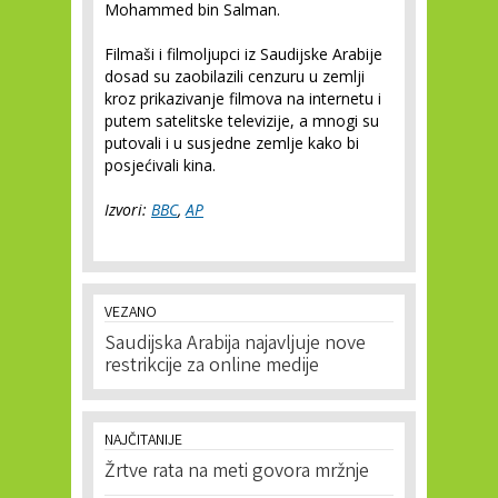
Mohammed bin Salman.
Filmaši i filmoljupci iz Saudijske Arabije
dosad su zaobilazili cenzuru u zemlji
kroz prikazivanje filmova na internetu i
putem satelitske televizije, a mnogi su
putovali i u susjedne zemlje kako bi
posjećivali kina.
Izvori:
BBC
,
AP
VEZANO
Saudijska Arabija najavljuje nove
restrikcije za online medije
NAJČITANIJE
Žrtve rata na meti govora mržnje