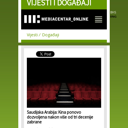
VIJESTI I DOGAĐAJI
Skip to
main
content
BHS
ENG
Vijesti
Događaji
Saudijska Arabija: Kina ponovo
dozvoljena nakon više od tri decenije
zabrane