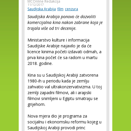
MCOnline Redakcija
11/12/2017
Saudijska Arabija
film
cenzura
Saudijska Arabija ponovo će dozvoliti
komercijalna kina nakon zabrane koja je
trajala više od tri decenije.
Ministarstvo kulture i informacija
Saudijske Arabije najavilo je da će
licence kinima početi izdavati odmah, a
prva kina počet će sa radom u martu
2018. godine.
Kina su u Saudijskoj Arabiji zatvorena
1980-ih u periodu kada je zemlju
zahvatio val ultrakonzervativizma. U toj
zemlji zapadni filmovi, ali i arapski
filmovi snimljeni u Egiptu smatraju se
grijehom.
Nova mjera dio je programa za
socijalnu i ekonomsku reformu kojeg u
Saudijskoj Arabiji provodi princ