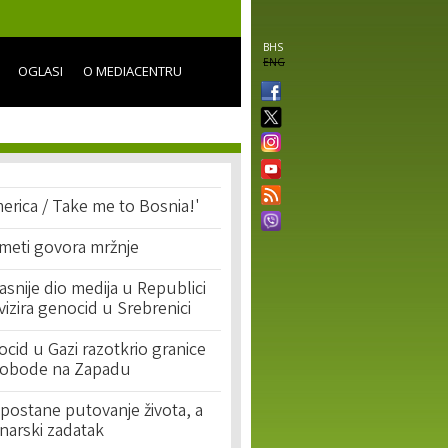
BHS
ENG
OGLASI
O MEDIACENTRU
erica / Take me to Bosnia!'
 meti govora mržnje
asnije dio medija u Republici
ivizira genocid u Srebrenici
cid u Gazi razotkrio granice
lobode na Zapadu
postane putovanje života, a
narski zadatak