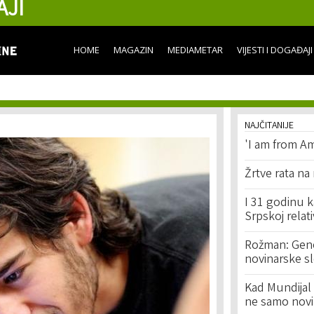
AJI
Skip to
main
content
HOME
MAGAZIN
MEDIAMETAR
VIJESTI I DOGAĐAJI
NAJČITANIJE
'I am from Am
Žrtve rata na
I 31 godinu k
Srpskoj relat
Rožman: Geno
novinarske s
Kad Mundijal 
ne samo novi