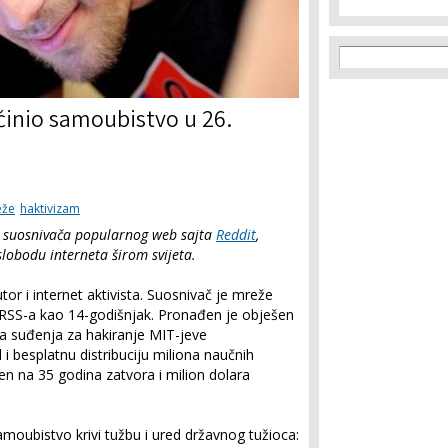
Search f
Search
činio samoubistvo u 26.
eže
haktivizam
g suosnivača popularnog web sajta
Reddit
,
 slobodu interneta širom svijeta.
or i internet aktivista. Suosnivač je mreže
u RSS-a kao 14-godišnjak. Pronađen je obješen
ka suđenja za hakiranje MIT-jeve
 besplatnu distribuciju miliona naučnih
en na 35 godina zatvora i milion dolara
oubistvo krivi tužbu i ured državnog tužioca: