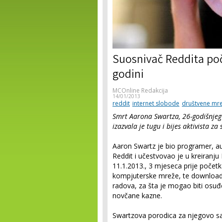
Suosnivač Reddita po
godini
MCOnline Redakcija
14/01/2013
reddit
internet slobode
društvene mr
Smrt Aarona Swartza, 26-godišnje
izazvala je tugu i bijes aktivista za
Aaron Swartz je bio programer, aut
Reddit i učestvovao je u kreiranj
11.1.2013., 3 mjeseca prije počet
kompjuterske mreže, te download i
radova, za šta je mogao biti osuđ
novčane kazne.
Swartzova porodica za njegovo sam