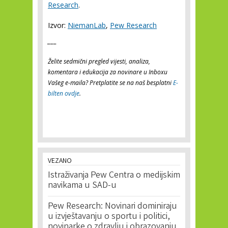
Research
.
Izvor:
NiemanLab
,
Pew Research
___
Želite sedmični pregled vijesti, analiza,
komentara i edukacija za novinare u Inboxu
Vašeg e-maila? Pretplatite se na naš besplatni
E-
bilten ovdje
.
VEZANO
Istraživanja Pew Centra o medijskim
navikama u SAD-u
Pew Research: Novinari dominiraju
u izvještavanju o sportu i politici,
novinarke o zdravlju i obrazovanju