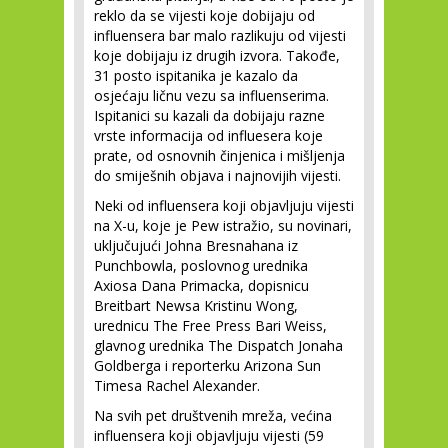
reklo da se vijesti koje dobijaju od
influensera bar malo razlikuju od vijesti
koje dobijaju iz drugih izvora. Takođe,
31 posto ispitanika je kazalo da
osjećaju ličnu vezu sa influenserima.
Ispitanici su kazali da dobijaju razne
vrste informacija od influesera koje
prate, od osnovnih činjenica i mišljenja
do smiješnih objava i najnovijih vijesti.
Neki od influensera koji objavljuju vijesti
na X-u, koje je Pew istražio, su novinari,
uključujući Johna Bresnahana iz
Punchbowla, poslovnog urednika
Axiosa Dana Primacka, dopisnicu
Breitbart Newsa Kristinu Wong,
urednicu The Free Press Bari Weiss,
glavnog urednika The Dispatch Jonaha
Goldberga i reporterku Arizona Sun
Timesa Rachel Alexander.
Na svih pet društvenih mreža, većina
influensera koji objavljuju vijesti (59