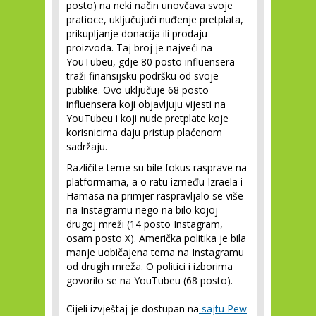
posto) na neki način unovčava svoje
pratioce, uključujući nuđenje pretplata,
prikupljanje donacija ili prodaju
proizvoda. Taj broj je najveći na
YouTubeu, gdje 80 posto influensera
traži finansijsku podršku od svoje
publike. Ovo uključuje 68 posto
influensera koji objavljuju vijesti na
YouTubeu i koji nude pretplate koje
korisnicima daju pristup plaćenom
sadržaju.
Različite teme su bile fokus rasprave na
platformama, a o ratu između Izraela i
Hamasa na primjer raspravljalo se više
na Instagramu nego na bilo kojoj
drugoj mreži (14 posto Instagram,
osam posto X). Američka politika je bila
manje uobičajena tema na Instagramu
od drugih mreža. O politici i izborima
govorilo se na YouTubeu (68 posto).
Cijeli izvještaj je dostupan na
sajtu Pew