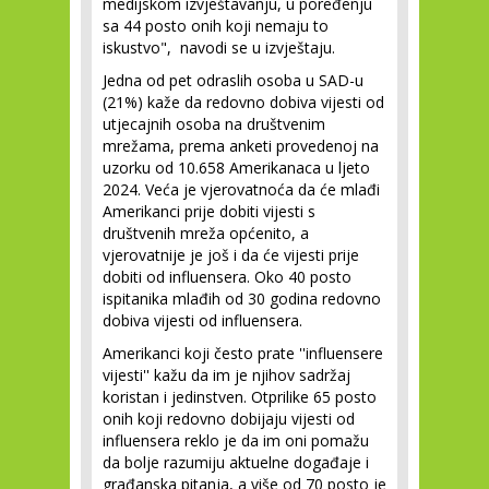
medijskom izvještavanju, u poređenju
sa 44 posto onih koji nemaju to
iskustvo", navodi se u izvještaju.
Jedna od pet odraslih osoba u SAD-u
(21%) kaže da redovno dobiva vijesti od
utjecajnih osoba na društvenim
mrežama, prema anketi provedenoj na
uzorku od 10.658 Amerikanaca u ljeto
2024. Veća je vjerovatnoća da će mlađi
Amerikanci prije dobiti vijesti s
društvenih mreža općenito, a
vjerovatnije je još i da će vijesti prije
dobiti od influensera. Oko 40 posto
ispitanika mlađih od 30 godina redovno
dobiva vijesti od influensera.
Amerikanci koji često prate ''influensere
vijesti'' kažu da im je njihov sadržaj
koristan i jedinstven. Otprilike 65 posto
onih koji redovno dobijaju vijesti od
influensera reklo je da im oni pomažu
da bolje razumiju aktuelne događaje i
građanska pitanja, a više od 70 posto je