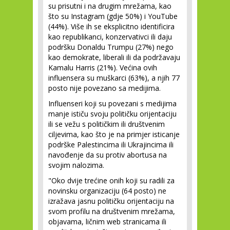
su prisutni i na drugim mrežama, kao
što su Instagram (gdje 50%) i YouTube
(44%). Više ih se eksplicitno identificira
kao republikanci, konzervativci ili daju
podršku Donaldu Trumpu (27%) nego
kao demokrate, liberali ili da podržavaju
Kamalu Harris (21%). Većina ovih
influensera su muškarci (63%), a njih 77
posto nije povezano sa medijima.
Influenseri koji su povezani s medijima
manje ističu svoju političku orijentaciju
ili se vežu ​​s političkim ili društvenim
ciljevima, kao što je na primjer isticanje
podrške Palestincima ili Ukrajincima ili
navođenje da su protiv abortusa na
svojim nalozima.
"Oko dvije trećine onih koji su radili za
novinsku organizaciju (64 posto) ne
izražava jasnu političku orijentaciju na
svom profilu na društvenim mrežama,
objavama, ličnim web stranicama ili