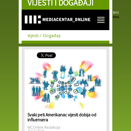
VIJESTI I DOGAĐAJI
Skip to
main
content
BHS
ENG
Vijesti
Događaji
Svaki peti Amerikanac vijesti dobija od
influensera
MCOnline Redakcija
20/11/2024