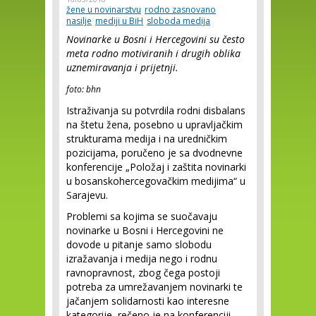
žene u novinarstvu
rodno zasnovano
nasilje
mediji u BiH
sloboda medija
Novinarke u Bosni i Hercegovini su često
meta rodno motiviranih i drugih oblika
uznemiravanja i prijetnji.
foto: bhn
Istraživanja su potvrdila rodni disbalans
na štetu žena, posebno u upravljačkim
strukturama medija i na uredničkim
pozicijama, poručeno je sa dvodnevne
konferencije „Položaj i zaštita novinarki
u bosanskohercegovačkim medijima“ u
Sarajevu.
Problemi sa kojima se suočavaju
novinarke u Bosni i Hercegovini ne
dovode u pitanje samo slobodu
izražavanja i medija nego i rodnu
ravnopravnost, zbog čega postoji
potreba za umrežavanjem novinarki te
jačanjem solidarnosti kao interesne
kategorije, rečeno je na konferenciji.