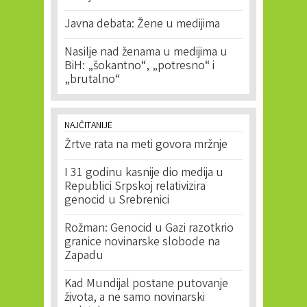
Javna debata: Žene u medijima
Nasilje nad ženama u medijima u
BiH: „šokantno“, „potresno“ i
„brutalno“
NAJČITANIJE
Žrtve rata na meti govora mržnje
I 31 godinu kasnije dio medija u
Republici Srpskoj relativizira
genocid u Srebrenici
Rožman: Genocid u Gazi razotkrio
granice novinarske slobode na
Zapadu
Kad Mundijal postane putovanje
života, a ne samo novinarski