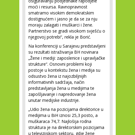
osiguravanju podjednake rapodjele
moći i resursa. Ravnopravnost
smatramo visokim demokratskim
dostignućem i jasno je da se za nju
moraju zalagati i muškarci i žene.
Partnerstvo se gradi visokom svješću o
njegovoj potrebi“, rekla je Borić.
Na konferenciji u Sarajevu predstavljeni
su rezultati istraživanja BH novinara
„Žene i mediji: zaposlenice i upravljačke
strukture“. Osnovni problemi koji
postoje u kontekstu žena i medija su
odsustvo žena iz najozbiljnijih
informativnih sadržaja, način
predstavljanja žena u medijima te
zapošljavanje i napredovanje žena
unutar medijske industrije.
„Udio žena na pozicijama direktorice u
medijima u BiH iznosi 25,3 posto, a
muškaraca 74,7. Najlošija rodna
struktura je na direktorskim pozicijama
u televizijskom sektoru, gdje žene