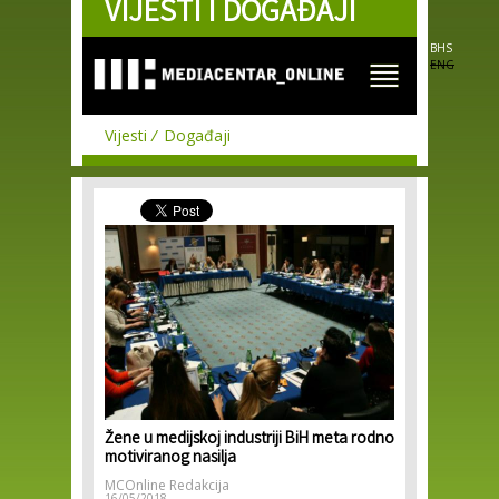
VIJESTI I DOGAĐAJI
Skip to
main
content
BHS
ENG
Vijesti
Događaji
Žene u medijskoj industriji BiH meta rodno
motiviranog nasilja
MCOnline Redakcija
16/05/2018