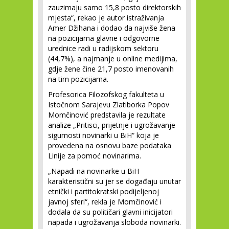
zauzimaju samo 15,8 posto direktorskih
mjesta“, rekao je autor istraživanja
Amer Džihana i dodao da najviše žena
na pozicijama glavne i odgovorne
urednice radi u radijskom sektoru
(44,7%), a najmanje u online medijima,
gdje žene čine 21,7 posto imenovanih
na tim pozicijama.
Profesorica Filozofskog fakulteta u
Istočnom Sarajevu Zlatiborka Popov
Momčinović predstavila je rezultate
analize „Pritisci, prijetnje i ugrožavanje
sigurnosti novinarki u BiH“ koja je
provedena na osnovu baze podataka
Linije za pomoć novinarima.
„Napadi na novinarke u BiH
karakteristični su jer se događaju unutar
etnički i partitokratski podijeljenoj
javnoj sferi“, rekla je Momčinović i
dodala da su političari glavni inicijatori
napada i ugrožavanja sloboda novinarki.