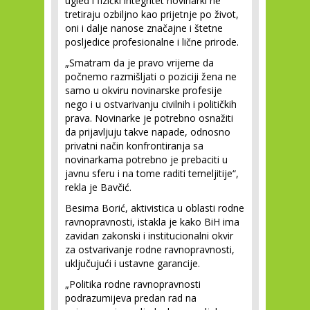
ugled i fizički integritet novinarki ne
tretiraju ozbiljno kao prijetnje po život,
oni i dalje nanose značajne i štetne
posljedice profesionalne i lične prirode.
„Smatram da je pravo vrijeme da
počnemo razmišljati o poziciji žena ne
samo u okviru novinarske profesije
nego i u ostvarivanju civilnih i političkih
prava. Novinarke je potrebno osnažiti
da prijavljuju takve napade, odnosno
privatni način konfrontiranja sa
novinarkama potrebno je prebaciti u
javnu sferu i na tome raditi temeljitije“,
rekla je Bavčić.
Besima Borić, aktivistica u oblasti rodne
ravnopravnosti, istakla je kako BiH ima
zavidan zakonski i institucionalni okvir
za ostvarivanje rodne ravnopravnosti,
uključujući i ustavne garancije.
„Politika rodne ravnopravnosti
podrazumijeva predan rad na