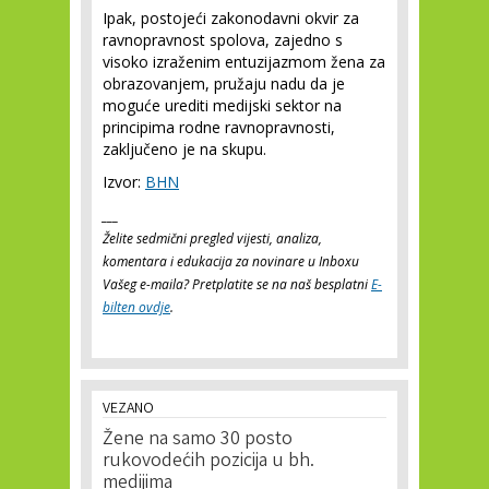
Ipak, postojeći zakonodavni okvir za
ravnopravnost spolova, zajedno s
visoko izraženim entuzijazmom žena za
obrazovanjem, pružaju nadu da je
moguće urediti medijski sektor na
principima rodne ravnopravnosti,
zaključeno je na skupu.
Izvor:
BHN
___
Želite sedmični pregled vijesti, analiza,
komentara i edukacija za novinare u Inboxu
Vašeg e-maila? Pretplatite se na naš besplatni
E-
bilten ovdje
.
VEZANO
Žene na samo 30 posto
rukovodećih pozicija u bh.
medijima