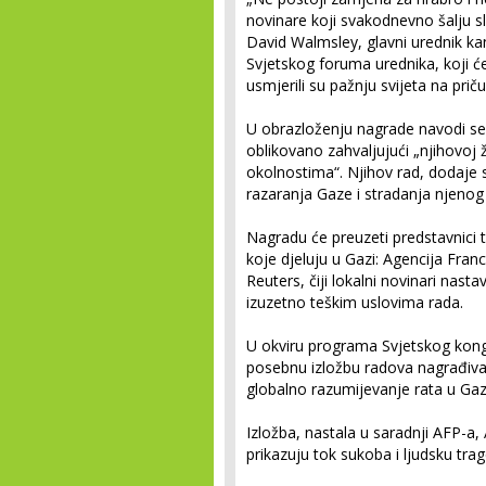
novinare koji svakodnevno šalju sli
David Walmsley, glavni urednik ka
Svjetskog foruma urednika, koji će
usmjerili su pažnju svijeta na priču
U obrazloženju nagrade navodi se i
oblikovano zahvaljujući „njihovoj 
okolnostima“. Njihov rad, dodaje 
razaranja Gaze i stradanja njenog
Nagradu će preuzeti predstavnici
koje djeluju u Gazi: Agencija Fran
Reuters, čiji lokalni novinari nast
izuzetno teškim uslovima rada.
U okviru programa Svjetskog kon
posebnu izložbu radova nagrađivani
globalno razumijevanje rata u Gaz
Izložba, nastala u saradnji AFP-a,
prikazuju tok sukoba i ljudsku trag