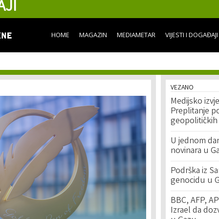
AJI
Skip to
main
content
HOME
MAGAZIN
MEDIAMETAR
VIJESTI I DOGAĐAJI
VEZANO
Medijsko izvj
Preplitanje po
geopolitičkih
U jednom danu
novinara u Ga
Podrška iz Sa
genocidu u G
BBC, AFP, AP 
Izrael da doz