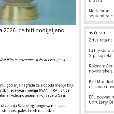
u Gazu
Mediji širom 
septembra zb
 2026. će biti dodijeljeno
NAJČITANIJE
Žrtve rata na
I 31 godinu k
Srpskoj relat
N-IFRA je priznanje za žrtvu i istrajnost
Rožman: Geno
novinarske s
Kad Mundijal 
inu, godišnja nagrada za slobodu medija koju
ne samo novi
nskih izdavača i medija (WAN-IFRA), bit će
fima i videonovinarima koji rade u Gazi.
EFJ pozvao na
Udruženja BH
a otvaranju Svjetskog kongresa medija u
i istrajnost palestinskih medijskih