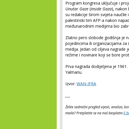
Program kongresa uključuje i pro
Unutar Gaze
(
Inside Gaza
), nakon 
su redakcije širom svijeta naučile i
palestinski tim AFP-a nakon napad
međunarodnim medijima bio zabra
Zlatno pero slobode godišnja je 
pojedincima ili organizacijama za
medija. Jedan od ciljeva nagrade j
režime i novinare koji se bore proti
Prva nagrada dodijeljena je 1961
Yalmanu.
Izvor:
WAN-IFRA
___
Želite sedmični pregled vijesti, analiza, 
maila? Pretplatite se na naš besplatni
E-b