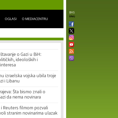
BHS
ENG
OGLASI
O MEDIACENTRU
eštavanje o Gazi u BiH:
litičkih, ideoloških i
 interesa
 izraelska vojska ubila troje
zi i Libanu
rajeva: Šta bismo znali o
azi da nema novinara
i Reuters filmom pozvali
voli stranim novinarima ulazak