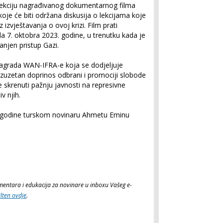
jekciju nagrađivanog dokumentarnog filma
koje će biti održana diskusija o lekcijama koje
z izvještavanja o ovoj krizi. Film prati
a 7. oktobra 2023. godine, u trenutku kada je
njen pristup Gazi.
nagrada WAN-IFRA-e koja se dodjeljuje
 izuzetan doprinos odbrani i promociji slobode
e skrenuti pažnju javnosti na represivne
v njih.
. godine turskom novinaru Ahmetu Eminu
komentara i edukacija za novinare u inboxu Vašeg e-
ilten ovdje
.