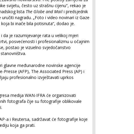
ke svijetu, često uz strašnu cijenu“, rekao je
nadskog lista
The Globe and Mail
i predsjednik
 uručiti nagradu. „Foto i video novinari iz Gaze
 koja bi inače bila potisnuta“, dodao je.
 da je razumijevanje rata u velikoj mjeri
žrtvi, posvećenosti i profesionalizmu u očajnim
se, postao je vizuelno svjedočanstvo
 stanovništva.
 tri glavne međunarodne novinske agencije
ce-Presse (AFP), The Associated Press (AP) i
avljaju profesionalno izvještavati uprkos
gresa medija WAN-IFRA će organizovati
h fotografa čije su fotografije oblikovale
i.
 AP-a i Reutersa, sadržavat će fotografije koje
ediju koja ga prati.