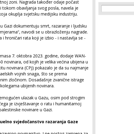
ratnoj zoni. Nagrada također odaje počast
Search f
Search
eni tokom obavljanja svog posla, navela je
ja okuplja svjetsku medijsku industriju.
i u Gazi dokumentuju smrt, razaranje i ljudsku
zmjerama“, navodi se u obrazloženju nagrade.
 hroničari rata koji je izbio - i nastavlja se -
Hamasa 7. oktobra 2023. godine, dodaje WAN-
0 novinara, od kojih je velika većina ubijena u
titu novinara (CPJ) pokazalo je da su najmanje
raelskih vojnih snaga, što se prema
im zločinom. Dosadašnje zvanične istrage
 kolegama ubijenih novinara.
emogućen ulazak u Gazu, osim pod strogim
ega je izvještavanje o ratu i humanitarnoj
palestinske novinare u Gazi.
izuelno svjedočanstvo razaranja Gaze
ezavisno novinarstvo. I ne postoji zamjena za