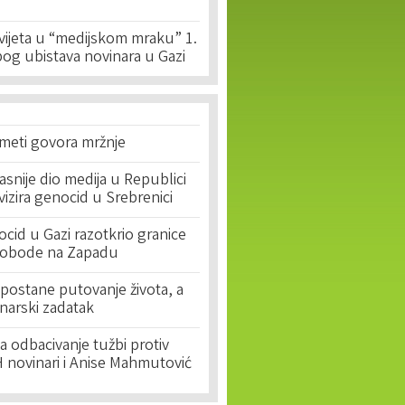
svijeta u “medijskom mraku” 1.
og ubistava novinara u Gazi
 meti govora mržnje
asnije dio medija u Republici
ivizira genocid u Srebrenici
cid u Gazi razotkrio granice
lobode na Zapadu
postane putovanje života, a
narski zadatak
 odbacivanje tužbi protiv
 novinari i Anise Mahmutović