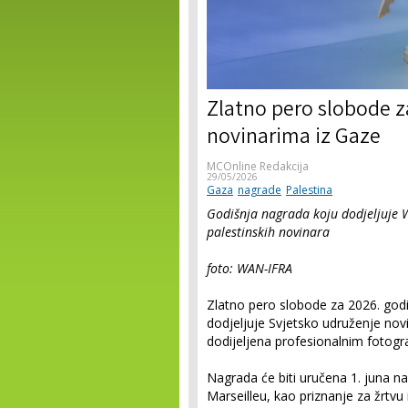
Zlatno pero slobode za
novinarima iz Gaze
MCOnline Redakcija
29/05/2026
Gaza
nagrade
Palestina
Godišnja nagrada koju dodjeljuje WA
palestinskih novinara
foto: WAN-IFRA
Zlatno pero slobode za 2026. god
dodjeljuje Svjetsko udruženje novi
dodijeljena profesionalnim fotogra
Nagrada će biti uručena 1. juna n
Marseilleu, kao priznanje za žrtvu 