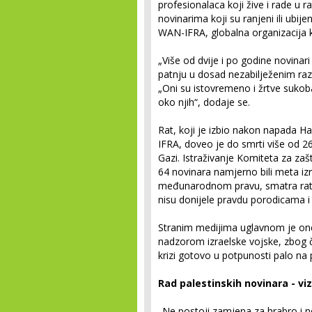
profesionalaca koji žive i rade u 
novinarima koji su ranjeni ili ubij
WAN-IFRA, globalna organizacija ko
„Više od dvije i po godine novinar
patnju u dosad nezabilježenim ra
„Oni su istovremeno i žrtve sukoba i
oko njih“, dodaje se.
Rat, koji je izbio nakon napada 
IFRA, doveo je do smrti više od 26
Gazi. Istraživanje Komiteta za zaš
64 novinara namjerno bili meta iz
međunarodnom pravu, smatra ratn
nisu donijele pravdu porodicama i
Stranim medijima uglavnom je on
nadzorom izraelske vojske, zbog č
krizi gotovo u potpunosti palo na 
Rad palestinskih novinara - v
„Ne postoji zamjena za hrabro i n