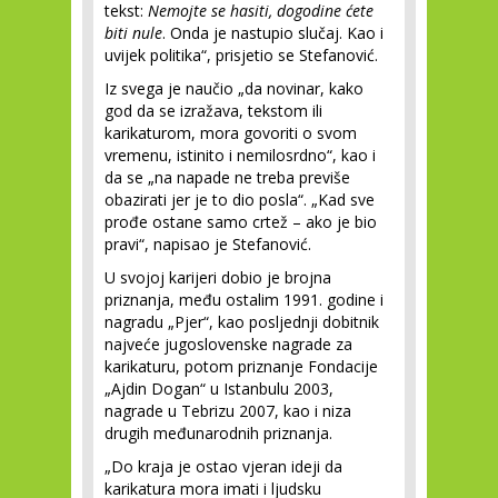
tekst:
Nemojte se hasiti, dogodine ćete
biti nule
. Onda je nastupio slučaj. Kao i
uvijek politika“, prisjetio se Stefanović.
Iz svega je naučio „da novinar, kako
god da se izražava, tekstom ili
karikaturom, mora govoriti o svom
vremenu, istinito i nemilosrdno“, kao i
da se „na napade ne treba previše
obazirati jer je to dio posla“. „Kad sve
prođe ostane samo crtež – ako je bio
pravi“, napisao je Stefanović.
U svojoj karijeri dobio je brojna
priznanja, među ostalim 1991. godine i
nagradu „Pjer“, kao posljednji dobitnik
najveće jugoslovenske nagrade za
karikaturu, potom priznanje Fondacije
„Ajdin Dogan“ u Istanbulu 2003,
nagrade u Tebrizu 2007, kao i niza
drugih međunarodnih priznanja.
„Do kraja je ostao vjeran ideji da
karikatura mora imati i ljudsku