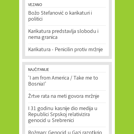
VEZANO
Božo Stefanović o karikaturi i
politici
Karikatura predstavlja slobodu i
nema granica
Karikatura - Penicilin protiv mržnje
NAJČITANIJE
'I am from America / Take me to
Bosnia!'
Žrtve rata na meti govora mržnje
I 31 godinu kasnije dio medija u
Republici Srpskoj relativizira
genocid u Srebrenici
Rožman: Genocid u Gazi razotkrio