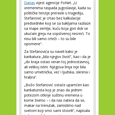
Danas
vijest agencije FoNet. „U
vremenima raspada Jugoslavije, kada su
političke tenzije prerasle u tragediju,
Stefanović je crtao bez kalkulacije:
predsednike koji se sa bakljama razilaze
sa mape zemlje, kuću koja gori dok se
ukućani greju na sopstvenoj nesreći. To
nisu bili samo crteži – to su bile
opomene“.
Za Stefanovića su naveli kako je
karikatura „bila njegov život“, kao i da je
„do kraja ostao veran toj jednostavnoj,
ali velikoj istini. Njegova linija nije bila
samo umetnička, već i ljudska, iskrena i
hrabra“.
„Božo Stefanović ostaće upamćen kao
karikaturista koji je znao da jednim
potezom otkrije suštinu vremena u
kome živimo – i da nas natera da se,
makar na trenutak, zamislimo nad
svetom koji smo sami stvorili“, napisala