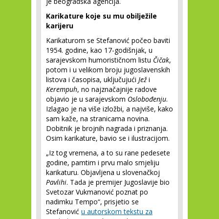
je beogradska agencija.
Karikature koje su mu obilježile
karijeru
Karikaturom se Stefanović počeo baviti
1954. godine, kao 17-godišnjak, u
sarajevskom humorističnom listu
Čičak
,
potom i u velikom broju jugoslavenskih
listova i časopisa, uključujući
Jež
i
Kerempuh
, no najznačajnije radove
objavio je u sarajevskom
Oslobođenju
.
Izlagao je na više izložbi, a najviše, kako
sam kaže, na stranicama novina.
Dobitnik je brojnih nagrada i priznanja.
Osim karikature, bavio se i ilustracijom.
„Iz tog vremena, a to su rane pedesete
godine, pamtim i prvu malo smjeliju
karikaturu. Objavljena u slovenačkoj
Pavlihi
. Tada je premijer Jugoslavije bio
Svetozar Vukmanović poznat po
nadimku Tempo“, prisjetio se
Stefanović
u autorskom tekstu za