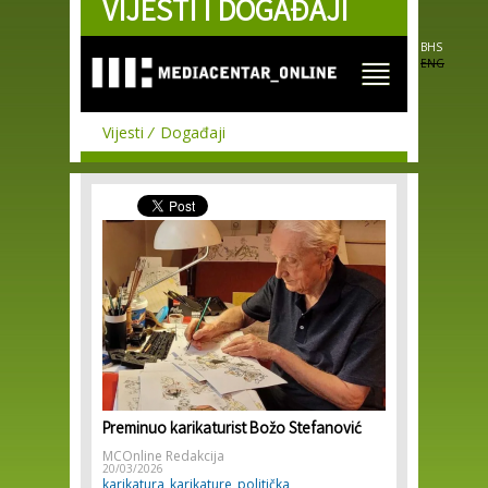
VIJESTI I DOGAĐAJI
Skip to
main
content
BHS
ENG
Vijesti
Događaji
Preminuo karikaturist Božo Stefanović
MCOnline Redakcija
20/03/2026
karikatura
karikature
politička