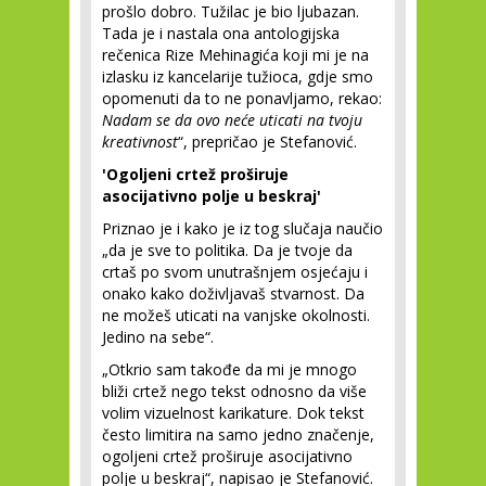
prošlo dobro. Tužilac je bio ljubazan.
Tada je i nastala ona antologijska
rečenica Rize Mehinagića koji mi je na
izlasku iz kancelarije tužioca, gdje smo
opomenuti da to ne ponavljamo, rekao:
Nadam se da ovo neće uticati na tvoju
kreativnost
“, prepričao je Stefanović.
'Ogoljeni crtež proširuje
asocijativno polje u beskraj'
Priznao je i kako je iz tog slučaja naučio
„da je sve to politika. Da je tvoje da
crtaš po svom unutrašnjem osjećaju i
onako kako doživljavaš stvarnost. Da
ne možeš uticati na vanjske okolnosti.
Jedino na sebe“.
„Otkrio sam takođe da mi je mnogo
bliži crtež nego tekst odnosno da više
volim vizuelnost karikature. Dok tekst
često limitira na samo jedno značenje,
ogoljeni crtež proširuje asocijativno
polje u beskraj“, napisao je Stefanović.