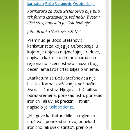
karikatura
Božo Stefanović
Oslobođenje
Karikatura za Božu Stefanovića nije bila
tek forma izražavanja, već način života i
lični stav, napisalo je 'Oslobođenje'
foto: Branko Vučković / FoNet
Preminuo je Božo Stefanović,
karikaturist za kojeg je
Oslobođenje
, u
kojem je objavio najznačajnije radove,
napisalo kako je u tim novinama i na
regionalnoj sceni ostavio snažan trag i
decenijama kroz crtež bilježio vrijeme.
„Karikatura za Božu Stefanovića nije
bila tek forma izražavanja, već način
života i lični stav. Njegovi crteži bili su
odraz vremena, ponekad oštri, ponekad
ironični, ali uvijek precizni i istiniti“,
napisalo je
Oslobođenje
.
„Njegove karikature bile su ogledalo
društva – ponekad surovo, ponekad
ironično, ali uvek istinito“, prenio je