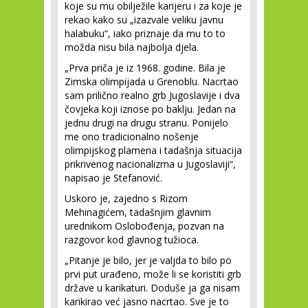
koje su mu obilježile karijeru i za koje je
rekao kako su „izazvale veliku javnu
halabuku“, iako priznaje da mu to to
možda nisu bila najbolja djela.
„Prva priča je iz 1968. godine. Bila je
Zimska olimpijada u Grenoblu. Nacrtao
sam prilično realno grb Jugoslavije i dva
čovjeka koji iznose po baklju. Jedan na
jednu drugi na drugu stranu. Ponijelo
me ono tradicionalno nošenje
olimpijskog plamena i tadašnja situacija
prikrivenog nacionalizma u Jugoslaviji“,
napisao je Stefanović.
Uskoro je, zajedno s Rizom
Mehinagićem, tadašnjim glavnim
urednikom Oslobođenja, pozvan na
razgovor kod glavnog tužioca.
„Pitanje je bilo, jer je valjda to bilo po
prvi put urađeno, može li se koristiti grb
države u karikaturi. Doduše ja ga nisam
karikirao već jasno nacrtao. Sve je to