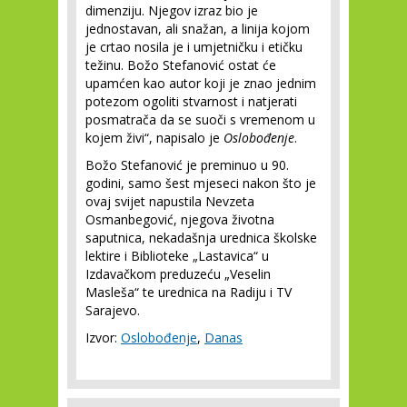
dimenziju. Njegov izraz bio je
jednostavan, ali snažan, a linija kojom
je crtao nosila je i umjetničku i etičku
težinu. Božo Stefanović ostat će
upamćen kao autor koji je znao jednim
potezom ogoliti stvarnost i natjerati
posmatrača da se suoči s vremenom u
kojem živi“, napisalo je
Oslobođenje
.
Božo Stefanović je preminuo u 90.
godini, samo šest mjeseci nakon što je
ovaj svijet napustila Nevzeta
Osmanbegović, njegova životna
saputnica, nekadašnja urednica školske
lektire i Biblioteke „Lastavica“ u
Izdavačkom preduzeću „Veselin
Masleša“ te urednica na Radiju i TV
Sarajevo.
Izvor:
Oslobođenje
,
Danas