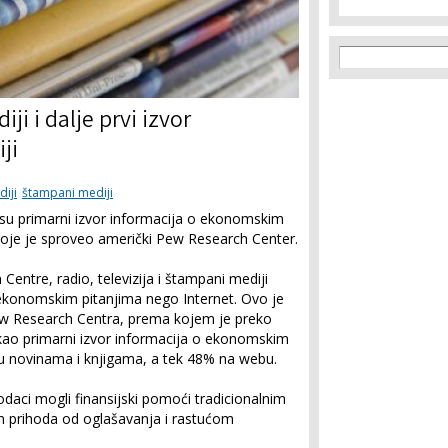
Search f
Search
ji i dalje prvi izvor
ji
diji
štampani mediji
je su primarni izvor informacija o ekonomskim
a koje je sproveo američki Pew Research Center.
entre, radio, televizija i štampani mediji
o ekonomskim pitanjima nego Internet. Ovo je
Pew Research Centra, prema kojem je preko
o kao primarni izvor informacija o ekonomskim
 u novinama i knjigama, a tek 48% na webu.
odaci mogli finansijski pomoći tradicionalnim
 prihoda od oglašavanja i rastućom