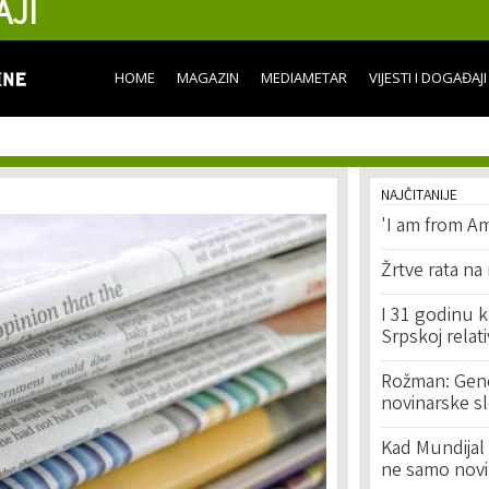
AJI
Skip to
main
content
HOME
MAGAZIN
MEDIAMETAR
VIJESTI I DOGAĐAJI
NAJČITANIJE
'I am from Am
Žrtve rata na
I 31 godinu k
Srpskoj relat
Rožman: Geno
novinarske s
Kad Mundijal 
ne samo novi