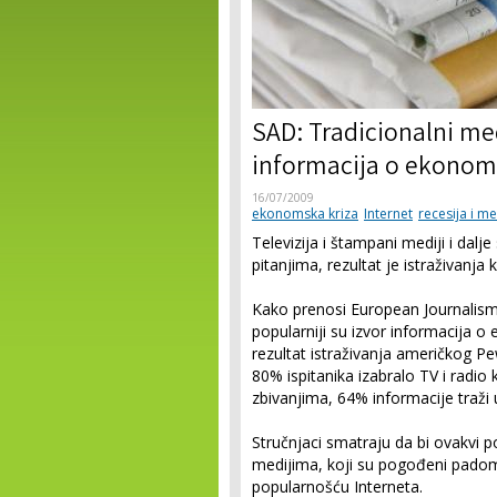
SAD: Tradicionalni medi
informacija o ekonomi
16/07/2009
ekonomska kriza
Internet
recesija i me
Televizija i štampani mediji i dal
pitanjima, rezultat je istraživanj
Kako prenosi European Journalism C
popularniji su izvor informacija 
rezultat istraživanja američkog 
80% ispitanika izabralo TV i radi
zbivanjima, 64% informacije traži
Stručnjaci smatraju da bi ovakvi p
medijima, koji su pogođeni padom
popularnošću Interneta.