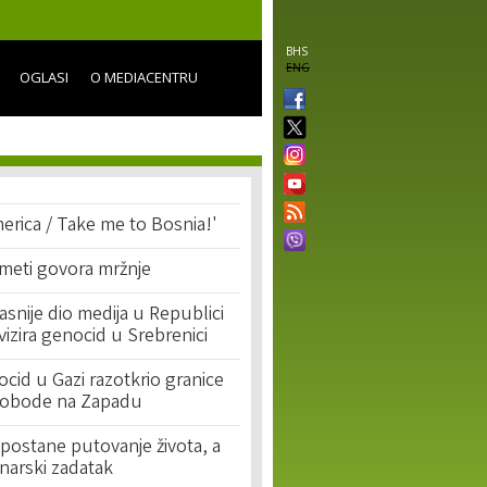
BHS
ENG
OGLASI
O MEDIACENTRU
erica / Take me to Bosnia!'
 meti govora mržnje
asnije dio medija u Republici
ivizira genocid u Srebrenici
cid u Gazi razotkrio granice
lobode na Zapadu
postane putovanje života, a
narski zadatak