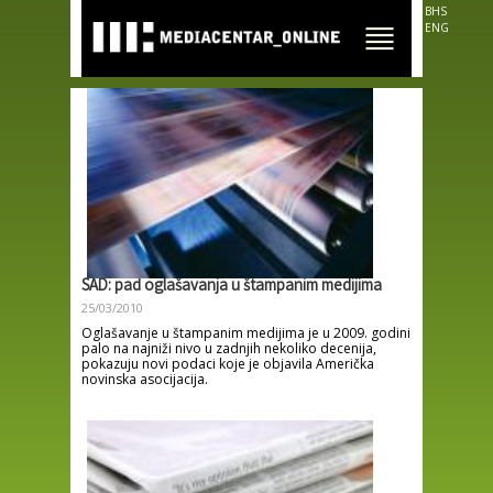
Skip to
BHS
main
ENG
content
SAD: pad oglašavanja u štampanim medijima
25/03/2010
Oglašavanje u štampanim medijima je u 2009. godini
palo na najniži nivo u zadnjih nekoliko decenija,
pokazuju novi podaci koje je objavila Američka
novinska asocijacija.