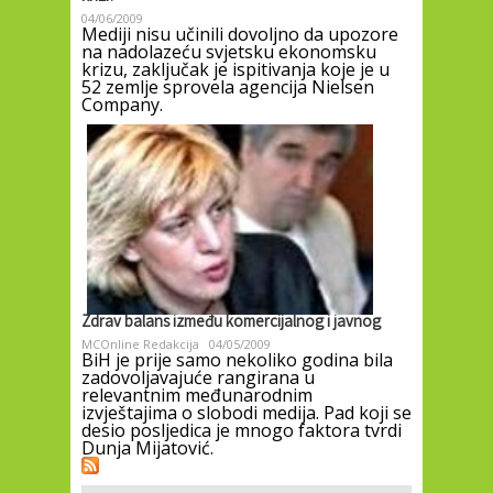
04/06/2009
Mediji nisu učinili dovoljno da upozore
na nadolazeću svjetsku ekonomsku
krizu, zaključak je ispitivanja koje je u
52 zemlje sprovela agencija Nielsen
Company.
Zdrav balans između komercijalnog i javnog
MCOnline Redakcija
04/05/2009
BiH je prije samo nekoliko godina bila
zadovoljavajuće rangirana u
relevantnim međunarodnim
izvještajima o slobodi medija. Pad koji se
desio posljedica je mnogo faktora tvrdi
Dunja Mijatović.