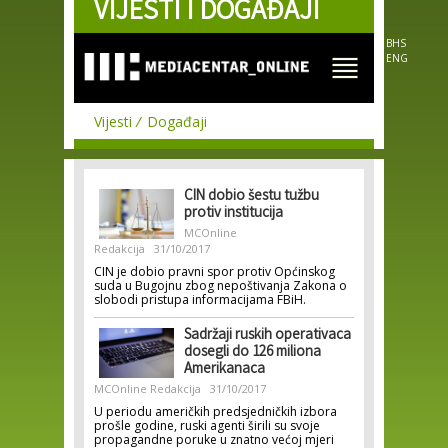
VIJESTI I DOGAĐAJI
Skip to
main
content
BHS
ENG
Vijesti
Događaji
CIN dobio šestu tužbu
protiv institucija
MCOnline
Redakcija
31/10/2017
CIN je dobio pravni spor protiv Općinskog
suda u Bugojnu zbog nepoštivanja Zakona o
slobodi pristupa informacijama FBiH.
Sadržaji ruskih operativaca
dosegli do 126 miliona
Amerikanaca
MCOnline Redakcija
31/10/2017
U periodu američkih predsjedničkih izbora
prošle godine, ruski agenti širili su svoje
propagandne poruke u znatno većoj mjeri