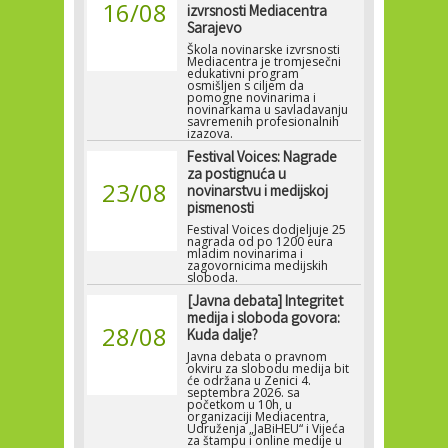
16/08
izvrsnosti Mediacentra
Sarajevo
Škola novinarske izvrsnosti
Mediacentra je tromjesečni
edukativni program
osmišljen s ciljem da
pomogne novinarima i
novinarkama u savladavanju
savremenih profesionalnih
izazova.
Festival Voices: Nagrade
za postignuća u
23/08
novinarstvu i medijskoj
pismenosti
Festival Voices dodjeljuje 25
nagrada od po 1200 eura
mladim novinarima i
zagovornicima medijskih
sloboda.
[Javna debata] Integritet
medija i sloboda govora:
28/08
Kuda dalje?
Javna debata o pravnom
okviru za slobodu medija bit
će održana u Zenici 4.
septembra 2026. sa
početkom u 10h, u
organizaciji Mediacentra,
Udruženja „JaBiHEU“ i Vijeća
za štampu i online medije u