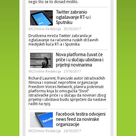
nego što se to dosad mislilo.
Twitter zabranio
oglašavanje RT-u i
Sputniku
MCOnline Redakcija
30/10/2017
Društvena mreža Twitter zabranila je
oglašavanje na računima ruskih državnih
medijskih kuća RT-a i Sputnika.
Nova platforma čuvat će
priče i u slučaju ubistava i
prijetnji novinarima
MCOnline Redakcija
27/10/2017
Richard Laurent, francuski autor istraživačkih
filmova i osnivač neprofitne organizacije
Freedom Voices Network, planira pokrenuti
platformu koja bi omogućila “život”
istraživačke priče i u slučaju da novinari zbog
prijetnji i ubistava budu spriječeni da nastave
raditi na njoj.
Facebook testira odvojeni
news feed za novinske
organizacije
MCOnline Redakcija
26/10/2017