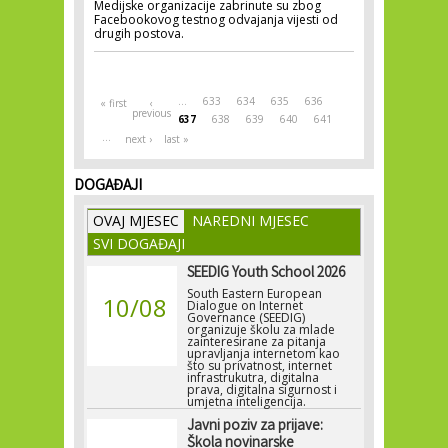
Medijske organizacije zabrinute su zbog
Facebookovog testnog odvajanja vijesti od
drugih postova.
Pages
…
633
634
635
636
« first
‹
previous
637
638
639
640
641
…
next ›
last »
DOGAĐAJI
OVAJ MJESEC
NAREDNI MJESEC
SVI DOGAĐAJI
SEEDIG Youth School 2026
South Eastern European
10/08
Dialogue on Internet
Governance (SEEDIG)
organizuje školu za mlade
zainteresirane za pitanja
upravljanja internetom kao
što su privatnost, internet
infrastrukutra, digitalna
prava, digitalna sigurnost i
umjetna inteligencija.
Javni poziv za prijave:
Škola novinarske