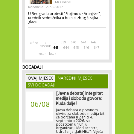
MCOnline
Redakcija
20/09/2017
U Beogradu protesti "Stojimo uz Vranjske",
urednik sedmičnika u bolnici zbog štrajka
glađu.
Pages
…
639
640
641
642
« first
‹
previous
643
644
645
646
647
…
next ›
last »
DOGAĐAJI
OVAJ MJESEC
NAREDNI MJESEC
SVI DOGAĐAJI
[Javna debata] Integritet
medija i sloboda govora:
06/08
Kuda dalje?
Javna debata o pravnom
okviru za slobodu medija bit
će održana u Zenici 4.
septembra 2026. sa
početkom u 10h, u
organizaciji Mediacentra,
Udruženja „JaBiHEU“ i Vijeća