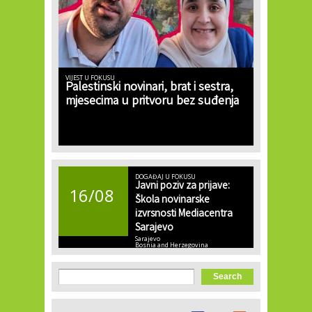
VIJEST U FOKUSU
Palestinski novinari, brat i sestra,
mjesecima u pritvoru bez suđenja
DOGAĐAJ U FOKUSU
Javni poziv za prijave:
16/08
Škola novinarske
izvrsnosti Mediacentra
Sarajevo
Sarajevo
Bosnia and Herzegovina
Search form
Search