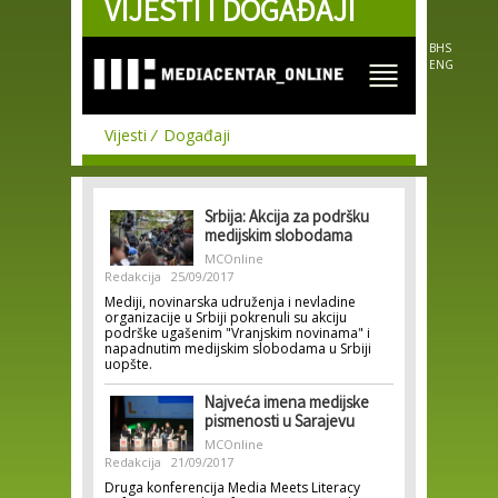
VIJESTI I DOGAĐAJI
Skip to
main
content
BHS
ENG
Vijesti
Događaji
Srbija: Akcija za podršku
medijskim slobodama
MCOnline
Redakcija
25/09/2017
Mediji, novinarska udruženja i nevladine
organizacije u Srbiji pokrenuli su akciju
podrške ugašenim "Vranjskim novinama" i
napadnutim medijskim slobodama u Srbiji
uopšte.
Najveća imena medijske
pismenosti u Sarajevu
MCOnline
Redakcija
21/09/2017
Druga konferencija Media Meets Literacy