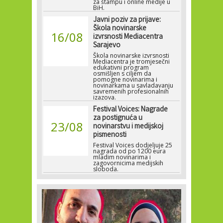
za štampu i online medije u
BiH.
Javni poziv za prijave:
Škola novinarske
16/08
izvrsnosti Mediacentra
Sarajevo
Škola novinarske izvrsnosti
Mediacentra je tromjesečni
edukativni program
osmišljen s ciljem da
pomogne novinarima i
novinarkama u savladavanju
savremenih profesionalnih
izazova.
Festival Voices: Nagrade
za postignuća u
23/08
novinarstvu i medijskoj
pismenosti
Festival Voices dodjeljuje 25
nagrada od po 1200 eura
mladim novinarima i
zagovornicima medijskih
sloboda.