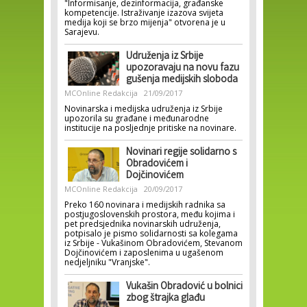
"Informisanje, dezinformacija, građanske
kompetencije. Istraživanje izazova svijeta
medija koji se brzo mijenja" otvorena je u
Sarajevu.
Udruženja iz Srbije
upozoravaju na novu fazu
gušenja medijskih sloboda
MCOnline Redakcija
21/09/2017
Novinarska i medijska udruženja iz Srbije
upozorila su građane i međunarodne
institucije na posljednje pritiske na novinare.
Novinari regije solidarno s
Obradovićem i
Dojčinovićem
MCOnline Redakcija
20/09/2017
Preko 160 novinara i medijskih radnika sa
postjugoslovenskih prostora, među kojima i
pet predsjednika novinarskih udruženja,
potpisalo je pismo solidarnosti sa kolegama
iz Srbije - Vukašinom Obradovićem, Stevanom
Dojčinovićem i zaposlenima u ugašenom
nedjeljniku "Vranjske".
Vukašin Obradović u bolnici
zbog štrajka glađu