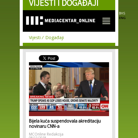
VIJESTI I DOGAĐAJI
Skip to
main
content
BHS
ENG
Vijesti
Događaji
Bijela kuća suspendovala akreditaciju
novinaru CNN-a
MCOnline Redakcija
08/11/2018