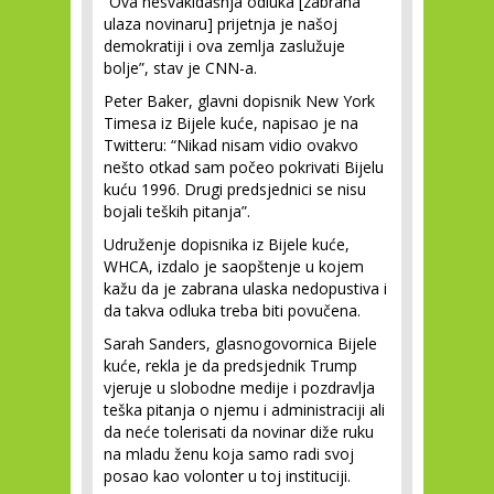
“Ova nesvakidašnja odluka [zabrana
ulaza novinaru] prijetnja je našoj
demokratiji i ova zemlja zaslužuje
bolje”, stav je CNN-a.
Peter Baker, glavni dopisnik New York
Timesa iz Bijele kuće, napisao je na
Twitteru: “Nikad nisam vidio ovakvo
nešto otkad sam počeo pokrivati Bijelu
kuću 1996. Drugi predsjednici se nisu
bojali teških pitanja”.
Udruženje dopisnika iz Bijele kuće,
WHCA, izdalo je saopštenje u kojem
kažu da je zabrana ulaska nedopustiva i
da takva odluka treba biti povučena.
Sarah Sanders, glasnogovornica Bijele
kuće, rekla je da predsjednik Trump
vjeruje u slobodne medije i pozdravlja
teška pitanja o njemu i administraciji ali
da neće tolerisati da novinar diže ruku
na mladu ženu koja samo radi svoj
posao kao volonter u toj instituciji.