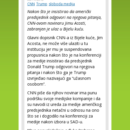
CNN
Trump
sloboda medija
Nakon što je insistirao da američki
predsjednik odgovori na njegova pitanja,
CNN-ovom novinaru Jimu Acosti,
zabranjen je ulaz u Bijelu kuću.
Glavni dopisnik CNN-a iz Bijele kuće, Jim
Acosta, ne može više ulaziti u tu
instituciju jer mu je suspendovana
propusnica nakon što je na konferenciji
za medije insistirao da predsjednik
Donald Trump odgovori na njegova
pitanja i nakon što ga je Trump
izvrijeđao nazivajući ga “užasnom
osobom”.
CNN piše da njihov novinar ima punu
podršku svoje medijske kompanije i da
su navodi iz ureda za medije američkog
predsjednika netačni u odnosu na ono
što se i dogodilo na konferenciji za
medije nakon izbora u SAD-u.