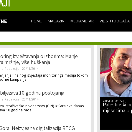
AJI
Skip to
main
content
HOME
MAGAZIN
MEDIAMETAR
VIJESTI I DOGAĐAJI
oring izvještavanja o izborima: Manje
a mržnje, više huškanja
ne Redakcija
20/11/2014
vljanje finalnog izvještaja monitoringa medija tokom
borne kampanje.
bilježava 10 godina postojanja
ne Redakcija
20/11/2014
VIJEST U FOKUSU
Palestinski no
za istraživačko novinarstvo (CIN) iz Sarajeva danas
mjesecima u 
ava 10 godina rada.
Gora: Neizvjesna digitalizacija RTCG