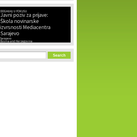
DOGAĐAJ U FOKUSU
Javni poziv za prijave:
Škola novinarske
izvrsnosti Mediacentra
Sarajevo
Sarajevo
Bosnia and Herzegovina
orm