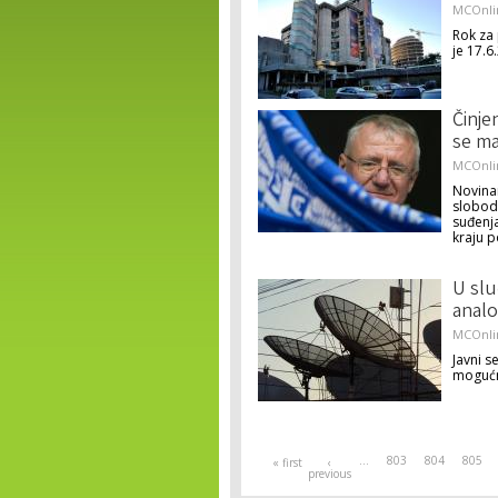
MCOnli
Rok za 
je 17.6
Činje
se ma
MCOnli
Novina
slobodu
suđenja
kraju 
U slu
analo
MCOnli
Javni s
mogućn
Pages
…
803
804
805
« first
‹
previous