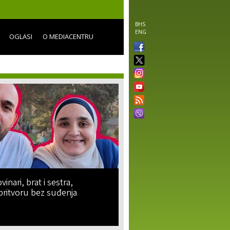
BHS
ENG
OGLASI
O MEDIACENTRU
vinari, brat i sestra,
pritvoru bez suđenja