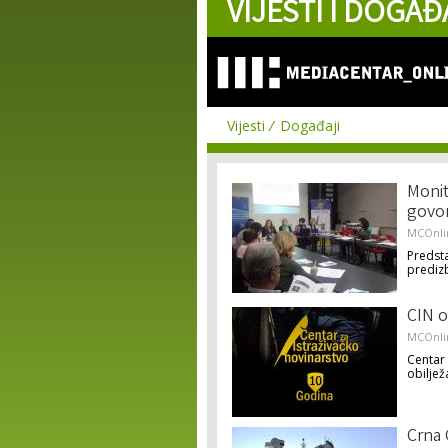
VIJESTI I DOGAĐ
Vijesti
Događaji
Monit
govor
MCOnli
Predsta
prediz
CIN o
MCOnli
Centar 
obiljež
Crna 