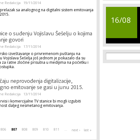
ne Redakcija
19/11/2014
prelazak sa analognog na digitalni sistem emitovanja
.2015.
16/08
nice o suđenju Vojislavu Šešelju o kojima
nje govori
ne Redakcija
17/11/2014
Search f
rsko izveštavanje o privremenom puštanju na
Search
 Vojislava Šešelja još jednom je pokazalo da su
 za ratne zločine prisutna u medijima na početku i
postupka.
čaju neprovođenja digitalizacije,
gno emitovanje se gasi u junu 2015.
ne Redakcija
13/11/2014
ervisi i komercijalne TV stanice bi mogli izgubiti
ost daljeg nesmetanog emitovanja.
806
807
808
809
810
811
…
next ›
last »