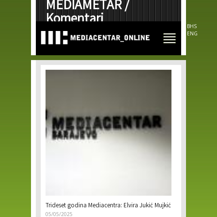
MEDIAMETAR /
Skip to
main
Komentari
content
BHS
ENG
Pages
Trideset godina Mediacentra: Elvira Jukić Mujkić
05/05/2025