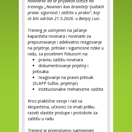
novinarke da se prijaveza učešće na
treningu „Novinari kao branitelji ljudskih
prava: sigurnost i zaštita u praksi“, koji
će biti održan 21.5.2026. u Banjoj Luci.
Trening je usmjeren na jačanje
kapaciteta novinara i novinarki za
prepoznavanje i adekvatno reagovanje
na prijetnje, pritiske i sigurnosne rizike u
radu, sa posebnim fokusom na:
pravnu zaštitu novinara
dokumentovanje prijetnji i
pritisaka
reagovanje na pravni pritisak
(SLAPP tužbe, prijetnje)
institucionalne mehanizme zaštite
Kroz praktične sesije i rad sa
ekspertima, učesnici će imati priliku
razviti vlastite pristupe i protokole za
zaštitu u radu.
Trening je prvenstveno namijenjen