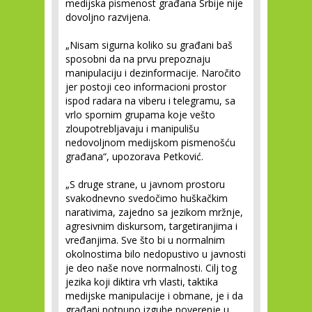
medijska pismenost građana Srbije nije
dovoljno razvijena.
„Nisam sigurna koliko su građani baš
sposobni da na prvu prepoznaju
manipulaciju i dezinformacije. Naročito
jer postoji ceo informacioni prostor
ispod radara na viberu i telegramu, sa
vrlo spornim grupama koje vešto
zloupotrebljavaju i manipulišu
nedovoljnom medijskom pismenošću
građana“, upozorava Petković.
„S druge strane, u javnom prostoru
svakodnevno svedočimo huškačkim
narativima, zajedno sa jezikom mržnje,
agresivnim diskursom, targetiranjima i
vređanjima. Sve što bi u normalnim
okolnostima bilo nedopustivo u javnosti
je deo naše nove normalnosti. Cilj tog
jezika koji diktira vrh vlasti, taktika
medijske manipulacije i obmane, je i da
građani potpuno izgube poverenje u