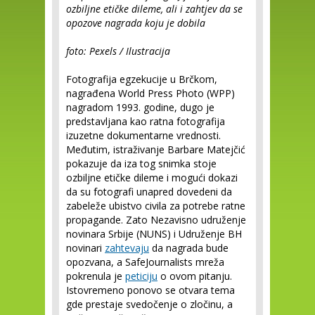
ozbiljne etičke dileme, ali i zahtjev da se
opozove nagrada koju je dobila
foto: Pexels / Ilustracija
Fotografija egzekucije u Brčkom,
nagrađena World Press Photo (WPP)
nagradom 1993. godine, dugo je
predstavljana kao ratna fotografija
izuzetne dokumentarne vrednosti.
Međutim, istraživanje Barbare Matejčić
pokazuje da iza tog snimka stoje
ozbiljne etičke dileme i mogući dokazi
da su fotografi unapred dovedeni da
zabeleže ubistvo civila za potrebe ratne
propagande. Zato Nezavisno udruženje
novinara Srbije (NUNS) i Udruženje BH
novinari
zahtevaju
da nagrada bude
opozvana, a SafeJournalists mreža
pokrenula je
peticiju
o ovom pitanju.
Istovremeno ponovo se otvara tema
gde prestaje svedočenje o zločinu, a