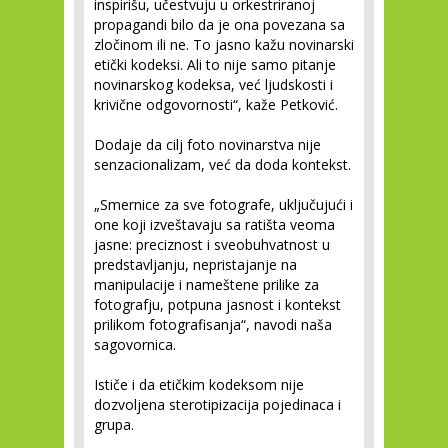
inspirišu, učestvuju u orkestriranoj
propagandi bilo da je ona povezana sa
zločinom ili ne. To jasno kažu novinarski
etički kodeksi. Ali to nije samo pitanje
novinarskog kodeksa, već ljudskosti i
krivične odgovornosti“, kaže Petković.
Dodaje da cilj foto novinarstva nije
senzacionalizam, već da doda kontekst.
„Smernice za sve fotografe, uključujući i
one koji izveštavaju sa ratišta veoma
jasne: preciznost i sveobuhvatnost u
predstavljanju, nepristajanje na
manipulacije i nameštene prilike za
fotografju, potpuna jasnost i kontekst
prilikom fotografisanja“, navodi naša
sagovornica.
Ističe i da etičkim kodeksom nije
dozvoljena sterotipizacija pojedinaca i
grupa.