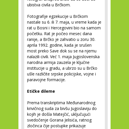
ubistva civila u Brčkom.
Fotografije egzekucije u Brčkom
nastale su 6. ili 7. maja, u vreme kada je
rat u Bosni i Hercegovini bio na samom
početku. Rat je počeo mesec dana
ranije, a Brčko je zahvatio u zoru 30.
aprila 1992. godine, kada je srušen
most preko Save dok su se na njemu
nalazili civili. Već 1. maja Jugoslovenska
narodna armija zauzela je ključne
institucije u gradu, a ubrzo su u Brčko
ušle različite srpske policijske, vojne i
paravojne formacije.
Etičke dileme
Prema transkriptima Međunarodnog
krivičnog suda za bivšu Jugoslaviju do
kojih je došla Matejčić, uključujući
svedočenje Gorana Jelisića, ratnog
zločinca čije postupke prikazuje