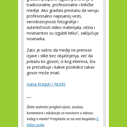
tradicionalne, profesionalne i kritičke
medije. Ako građani prestanu da veruju
profesionalno napisanoj vesti,
verodostojnosti fotografije i
autentičnosti video materijala, istina i
novinarstvo su izgubili bitku“, zaključuje
novinarka.
Zato je važno da mediji ne prenose
izjave i slike bez objašnjenja, već da
pokažu ko govori, iz kog interesa, šta
se prećutkuje i kakve posledice takav
govor može imati.
Ivana Kragulj / NUNS
___
Želite sedmični pregled vijesti, analiza,
komentara i edukacija za novinare u inboxu
Vašeg e-maila? Pretplatite se na naš besplatni
E-
bilten ovdje
.