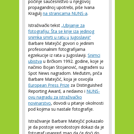
počinje saučesništvo u njegovoj
propagandnoj upotrebi, piše Ivana
Kragulj
na stranicama NUNS-a
.
Istraživački tekst
„Ubijanje za
fotografiju: Šta se krije iza jedinog
snimka smrti u ratu u Jugoslaviji“
Barbare Matejčić govori o jedinim
profesionalnim fotografijama
egzekucije iz rata u Jugoslaviji.
Snimci
ubistva
u Brčkom 1992. godine, koje je
načinio Bojan Stojanović, nagrađeni su
Spot News nagradom. Međutim, priča
Barbare Matejčić, koja je osvojila
European Press Prize
za Distinguished
Reporting Award, a nedavno i
NUNS-
ovu nagradu za istraživačko
novinarstvo
, dovodi u pitanje okolnosti
pod kojima su nastale fotografije.
Istraživanje Barbare Matejčić pokazalo
je da postoje verodostojni dokazi da je
fotograf unapred znao da će doći do