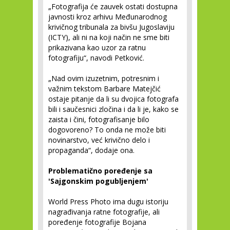
„Fotografija će zauvek ostati dostupna
javnosti kroz arhivu Međunarodnog
krivičnog tribunala za bivšu Jugoslaviju
(ICTY), ali ni na koji način ne sme biti
prikazivana kao uzor za ratnu
fotografiju“, navodi Petković.
„Nad ovim izuzetnim, potresnim i
važnim tekstom Barbare Matejčić
ostaje pitanje da li su dvojica fotografa
bili i saučesnici zločina i da li je, kako se
zaista i čini, fotografisanje bilo
dogovoreno? To onda ne može biti
novinarstvo, već krivično delo i
propaganda“, dodaje ona.
Problematično poređenje sa
'Sajgonskim pogubljenjem'
World Press Photo ima dugu istoriju
nagrađivanja ratne fotografije, ali
poređenje fotografije Bojana