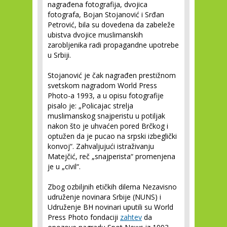
nagrađena fotografija, dvojica
fotografa, Bojan Stojanović i Srđan
Petrović, bila su dovedena da zabeleže
ubistva dvojice muslimanskih
zarobljenika radi propagandne upotrebe
u Srbiji.
Stojanović je čak nagrađen prestižnom
svetskom nagradom World Press
Photo-a 1993, a u opisu fotografije
pisalo je: „Policajac strelja
muslimanskog snajperistu u potiljak
nakon što je uhvaćen pored Brčkog i
optužen da je pucao na srpski izbeglički
konvoj“. Zahvaljujući istraživanju
Matejčić, reč „snajperista“ promenjena
je u „civil“.
Zbog ozbiljnih etičkih dilema Nezavisno
udruženje novinara Srbije (NUNS) i
Udruženje BH novinari uputili su World
Press Photo fondaciji
zahtev
da