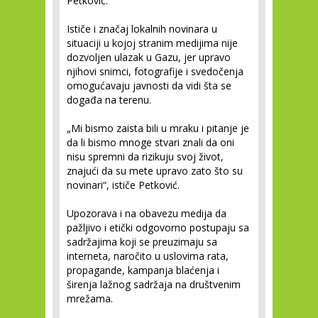
Petković.
Ističe i značaj lokalnih novinara u
situaciji u kojoj stranim medijima nije
dozvoljen ulazak u Gazu, jer upravo
njihovi snimci, fotografije i svedočenja
omogućavaju javnosti da vidi šta se
događa na terenu.
„Mi bismo zaista bili u mraku i pitanje je
da li bismo mnoge stvari znali da oni
nisu spremni da rizikuju svoj život,
znajući da su mete upravo zato što su
novinari“, ističe Petković.
Upozorava i na obavezu medija da
pažljivo i etički odgovorno postupaju sa
sadržajima koji se preuzimaju sa
interneta, naročito u uslovima rata,
propagande, kampanja blaćenja i
širenja lažnog sadržaja na društvenim
mrežama.