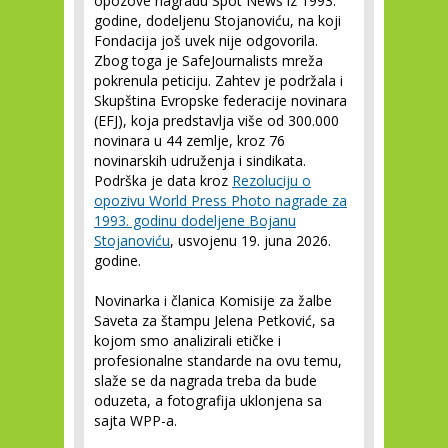
opozove nagradu Spot News iz 1993.
godine, dodeljenu Stojanoviću, na koji
Fondacija još uvek nije odgovorila.
Zbog toga je SafeJournalists mreža
pokrenula peticiju. Zahtev je podržala i
Skupština Evropske federacije novinara
(EFJ), koja predstavlja više od 300.000
novinara u 44 zemlje, kroz 76
novinarskih udruženja i sindikata.
Podrška je data kroz
Rezoluciju o
opozivu World Press Photo nagrade za
1993. godinu dodeljene Bojanu
Stojanoviću
, usvojenu 19. juna 2026.
godine.
Novinarka i članica Komisije za žalbe
Saveta za štampu Jelena Petković, sa
kojom smo analizirali etičke i
profesionalne standarde na ovu temu,
slaže se da nagrada treba da bude
oduzeta, a fotografija uklonjena sa
sajta WPP-a.