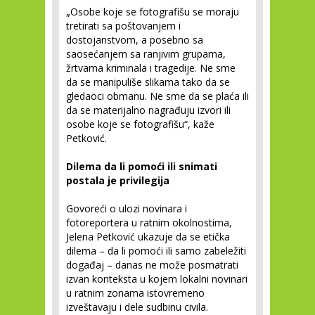
„Osobe koje se fotografišu se moraju
tretirati sa poštovanjem i
dostojanstvom, a posebno sa
saosećanjem sa ranjivim grupama,
žrtvama kriminala i tragedije. Ne sme
da se manipuliše slikama tako da se
gledaoci obmanu. Ne sme da se plaća ili
da se materijalno nagrađuju izvori ili
osobe koje se fotografišu“, kaže
Petković.
Dilema da li pomoći ili snimati
postala je privilegija
Govoreći o ulozi novinara i
fotoreportera u ratnim okolnostima,
Jelena Petković ukazuje da se etička
dilema – da li pomoći ili samo zabeležiti
događaj – danas ne može posmatrati
izvan konteksta u kojem lokalni novinari
u ratnim zonama istovremeno
izveštavaju i dele sudbinu civila.