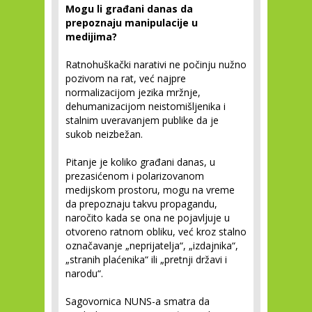
Mogu li građani danas da
prepoznaju manipulacije u
medijima?
Ratnohuškački narativi ne počinju nužno
pozivom na rat, već najpre
normalizacijom jezika mržnje,
dehumanizacijom neistomišljenika i
stalnim uveravanjem publike da je
sukob neizbežan.
Pitanje je koliko građani danas, u
prezasićenom i polarizovanom
medijskom prostoru, mogu na vreme
da prepoznaju takvu propagandu,
naročito kada se ona ne pojavljuje u
otvoreno ratnom obliku, već kroz stalno
označavanje „neprijatelja“, „izdajnika“,
„stranih plaćenika“ ili „pretnji državi i
narodu“.
Sagovornica NUNS-a smatra da