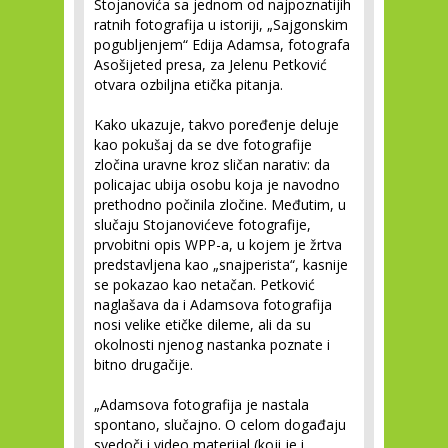
Stojanovića sa jednom od najpoznatijih
ratnih fotografija u istoriji, „Sajgonskim
pogubljenjem“ Edija Adamsa, fotografa
Asošijeted presa, za Jelenu Petković
otvara ozbiljna etička pitanja.
Kako ukazuje, takvo poređenje deluje
kao pokušaj da se dve fotografije
zločina uravne kroz sličan narativ: da
policajac ubija osobu koja je navodno
prethodno počinila zločine. Međutim, u
slučaju Stojanovićeve fotografije,
prvobitni opis WPP-a, u kojem je žrtva
predstavljena kao „snajperista“, kasnije
se pokazao kao netačan. Petković
naglašava da i Adamsova fotografija
nosi velike etičke dileme, ali da su
okolnosti njenog nastanka poznate i
bitno drugačije.
„Adamsova fotografija je nastala
spontano, slučajno. O celom događaju
svedoči i video materijal (koji je i