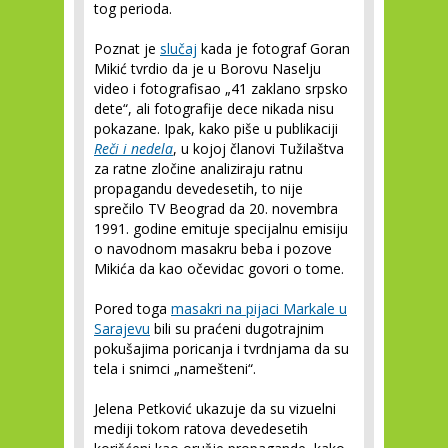
tog perioda.
Poznat je
slučaj
kada je fotograf Goran
Mikić tvrdio da je u Borovu Naselju
video i fotografisao „41 zaklano srpsko
dete“, ali fotografije dece nikada nisu
pokazane. Ipak, kako piše u publikaciji
Reči i nedela
, u kojoj članovi Tužilaštva
za ratne zločine analiziraju ratnu
propagandu devedesetih, to nije
sprečilo TV Beograd da 20. novembra
1991. godine emituje specijalnu emisiju
o navodnom masakru beba i pozove
Mikića da kao očevidac govori o tome.
Pored toga
masakri na pijaci Markale u
Sarajevu
bili su praćeni dugotrajnim
pokušajima poricanja i tvrdnjama da su
tela i snimci „namešteni“.
Jelena Petković ukazuje da su vizuelni
mediji tokom ratova devedesetih