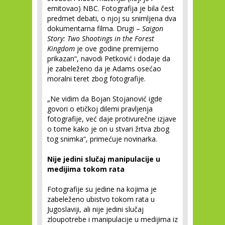
emitovao) NBC. Fotografija je bila čest
predmet debati, o njoj su snimljena dva
dokumentarna filma. Drugi –
Saigon
Story: Two Shootings in the Forest
Kingdom
je ove godine premijerno
prikazan“, navodi Petković i dodaje da
je zabeleženo da je Adams osećao
moralni teret zbog fotografije.
„Ne vidim da Bojan Stojanović igde
govori o etičkoj dilemi pravljenja
fotografije, već daje protivurečne izjave
o tome kako je on u stvari žrtva zbog
tog snimka“, primećuje novinarka.
Nije jedini slučaj manipulacije u
medijima tokom rata
Fotografije su jedine na kojima je
zabeleženo ubistvo tokom rata u
Jugoslaviji, ali nije jedini slučaj
zloupotrebe i manipulacije u medijima iz