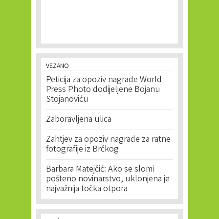
VEZANO
Peticija za opoziv nagrade World
Press Photo dodijeljene Bojanu
Stojanoviću
Zaboravljena ulica
Zahtjev za opoziv nagrade za ratne
fotografije iz Brčkog
Barbara Matejčić: Ako se slomi
pošteno novinarstvo, uklonjena je
najvažnija točka otpora