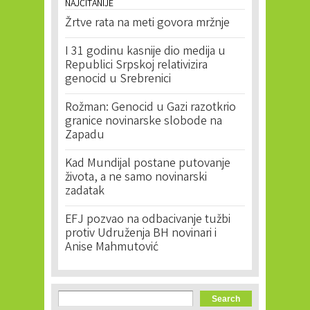
NAJČITANIJE
Žrtve rata na meti govora mržnje
I 31 godinu kasnije dio medija u
Republici Srpskoj relativizira
genocid u Srebrenici
Rožman: Genocid u Gazi razotkrio
granice novinarske slobode na
Zapadu
Kad Mundijal postane putovanje
života, a ne samo novinarski
zadatak
EFJ pozvao na odbacivanje tužbi
protiv Udruženja BH novinari i
Anise Mahmutović
Search form
Search