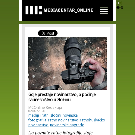
Skip to
BHS
main
ENG
content
Gdje prestaje novinarstvo, a počinje
saučesništvo u zločinu
MCOnline Redakcija
02/07/2026
mediji i ratni zločini
novinska
fotografija
ratno novinarstvo
ratnohuškačko
novinarstvo
novinarske nagrade
Iza poznate ratne fotografije stoje