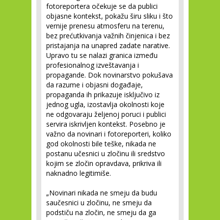
fotoreportera očekuje se da publici
objasne kontekst, pokažu širu sliku i što
vernije prenesu atmosferu na terenu,
bez prećutkivanja važnih činjenica i bez
pristajanja na unapred zadate narative.
Upravo tu se nalazi granica između
profesionalnog izveštavanja i
propagande. Dok novinarstvo pokušava
da razume i objasni događaje,
propaganda ih prikazuje isključivo iz
jednog ugla, izostavlja okolnosti koje
ne odgovaraju željenoj poruci i publici
servira iskrivljen kontekst. Posebno je
važno da novinari i fotoreporteri, koliko
god okolnosti bile teške, nikada ne
postanu učesnici u zločinu ili sredstvo
kojim se zločin opravdava, prikriva ili
naknadno legitimiše.
„Novinari nikada ne smeju da budu
saučesnici u zločinu, ne smeju da
podstiču na zločin, ne smeju da ga