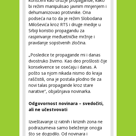
korišćeni kao oružje propagande, kako
bi režim manipulisao javnim mnjenjem i
dehumanizovao protivnike. Ona
podseća na to da je režim Slobodana
Miloševića kroz RTS i druge medije u
Srbiji koristio propagandu za
raspirivanje međuetničke mržnje i
pravdanje sopstvenih zločina.
„Posledice te propagande mi i danas
dvostruko živimo. Kao deo prošlosti čije
konsekvence se osećaju i danas. A
pošto sa njom nikada nismo do kraja
raščistili, ona je postala plodno tle za
novi talas propagande kroz stare
narative“, objašnjava novinarka.
Odgovornost novinara – svedočiti,
ali ne učestvovati
Izveštavanje iz ratnih i kriznih zona ne
podrazumeva samo beleženje onoga
što se dogodilo. Od novinara i