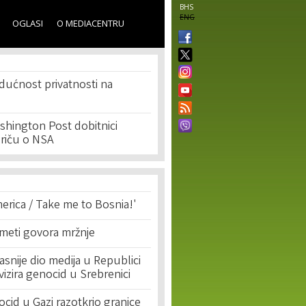
BHS
ENG
OGLASI
O MEDIACENTRU
dućnost privatnosti na
shington Post dobitnici
priču o NSA
erica / Take me to Bosnia!'
 meti govora mržnje
asnije dio medija u Republici
ivizira genocid u Srebrenici
cid u Gazi razotkrio granice