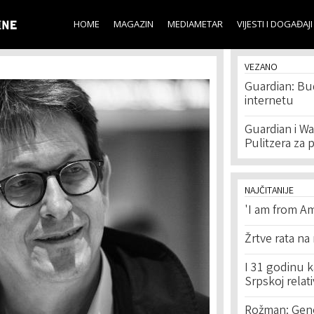
Skip to
main
HOME
MAGAZIN
MEDIAMETAR
VIJESTI I DOGAĐAJI
content
VEZANO
Guardian: Bu
internetu
Guardian i Wa
Pulitzera za 
NAJČITANIJE
'I am from Am
Žrtve rata na
I 31 godinu k
Srpskoj relat
Rožman: Geno