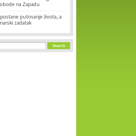
lobode na Zapadu
postane putovanje života, a
narski zadatak
orm