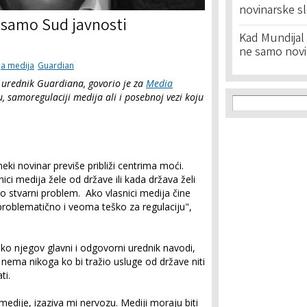
novinarske s
 samo Sud javnosti
Kad Mundijal 
ne samo novi
ja medija
Guardian
i urednik Guardiana, govorio je za
Media
Search f
, samoregulaciji medija ali i posebnoj vezi koju
Search
.
eki novinar previše približi centrima moći.
ici medija žele od države ili kada država želi
 stvarni problem. Ako vlasnici medija čine
roblematično i veoma teško za regulaciju",
ako njegov glavni i odgovorni urednik navodi,
nema nikoga ko bi tražio usluge od države niti
ti.
medije, izaziva mi nervozu. Mediji moraju biti