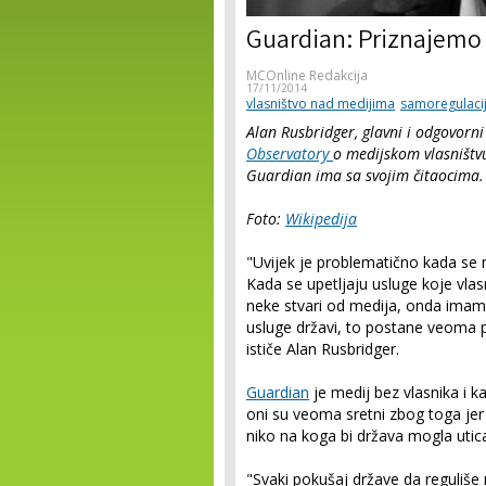
Guardian: Priznajemo
MCOnline Redakcija
17/11/2014
vlasništvo nad medijima
samoregulaci
Alan Rusbridger, glavni i odgovorn
Observatory
o medijskom vlasništvu
Guardian ima sa svojim čitaocima
Foto:
Wikipedija
"Uvijek je problematično kada se n
Kada se upetljaju usluge koje vlasn
neke stvari od medija, onda imamo
usluge državi, to postane veoma p
ističe Alan Rusbridger.
Guardian
je medij bez vlasnika i k
oni su veoma sretni zbog toga jer 
niko na koga bi država mogla utica
"Svaki pokušaj države da reguliše 