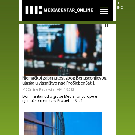
Skip to
BHS
main
ENG
content
U
Njemačkoj zabrinutost zbog Berlusconijevog
ulaska u vlasništvo nad ProSiebenSat.1
MCOnline Redakcija
09/11/2022
Dominantan udio grupe Media for Europe u
njemačkom emiteru ProsiebenSat.1.