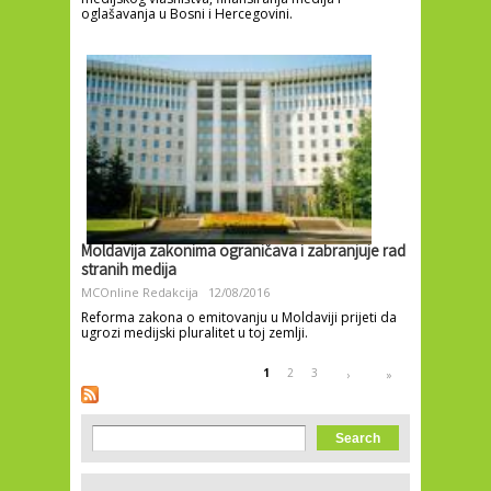
oglašavanja u Bosni i Hercegovini.
Moldavija zakonima ograničava i zabranjuje rad
stranih medija
MCOnline Redakcija
12/08/2016
Reforma zakona o emitovanju u Moldaviji prijeti da
ugrozi medijski pluralitet u toj zemlji.
Pages
1
2
3
›
»
Search form
Search