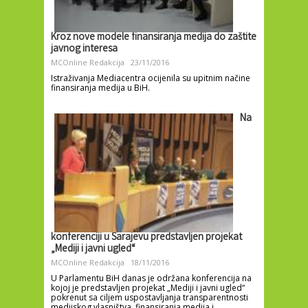
Kroz nove modele finansiranja medija do zaštite
javnog interesa
MCOnline Redakcija
23/11/2016
Istraživanja Mediacentra ocijenila su upitnim načine
finansiranja medija u BiH.
Na
konferenciji u Sarajevu predstavljen projekat
„Mediji i javni ugled“
MCOnline Redakcija
18/11/2016
U Parlamentu BiH danas je održana konferencija na
kojoj je predstavljen projekat „Mediji i javni ugled“
pokrenut sa ciljem uspostavljanja transparentnosti
medijskog vlasništva, finansiranja medija i