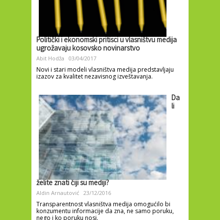
Politički i ekonomski pritisci u vlasništvu medija
ugrožavaju kosovsko novinarstvo
Abit Hodža
03/04/2017
Novi i stari modeli vlasništva medija predstavljaju
izazov za kvalitet nezavisnog izveštavanja.
Da
li
želite znati čiji su mediji?
Aldin Arnautović
23/12/2016
Transparentnost vlasništva medija omogućilo bi
konzumentu informacije da zna, ne samo poruku,
nego i ko poruku nosi.