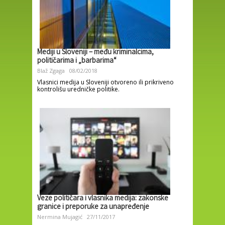
Mediji u Sloveniji – među kriminalcima,
političarima i „barbarima“
Blaž Zgaga
08/02/2018
Vlasnici medija u Sloveniji otvoreno ili prikriveno
kontrolišu uredničke politike.
Veze političara i vlasnika medija: zakonske
granice i preporuke za unapređenje
Nermina Mujagić
27/11/2017