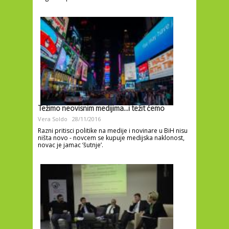
Težimo neovisnim medijima...i težit ćemo
Vera Soldo
28/11/2016
Razni pritisci politike na medije i novinare u BiH nisu
ništa novo - novcem se kupuje medijska naklonost,
novac je jamac ‘šutnje’.