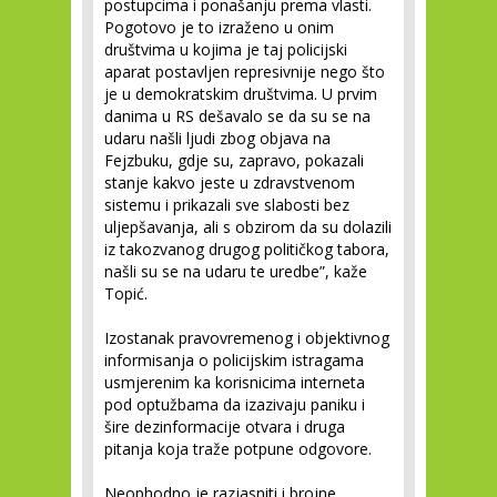
postupcima i ponašanju prema vlasti.
Pogotovo je to izraženo u onim
društvima u kojima je taj policijski
aparat postavljen represivnije nego što
je u demokratskim društvima. U prvim
danima u RS dešavalo se da su se na
udaru našli ljudi zbog objava na
Fejzbuku, gdje su, zapravo, pokazali
stanje kakvo jeste u zdravstvenom
sistemu i prikazali sve slabosti bez
uljepšavanja, ali s obzirom da su dolazili
iz takozvanog drugog političkog tabora,
našli su se na udaru te uredbe”, kaže
Topić.
Izostanak pravovremenog i objektivnog
informisanja o policijskim istragama
usmjerenim ka korisnicima interneta
pod optužbama da izazivaju paniku i
šire dezinformacije otvara i druga
pitanja koja traže potpune odgovore.
Neophodno je razjasniti i brojne