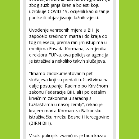
zbog suzbijanja širenja bolesti koju
uzrokuje COVID-19, ocijenili kao dizanje
panike ili objavljivanje lažnih vijesti.
Uvođenje vanrednih mjera u BiH je
započelo sredinom marta i do kraja do
tog mjeseca, prema ranijim istupima u
medijima Ensada Kormana, zamjenika
direktora FUP-a, ova policijska agencija
je istraživala nekoliko takvih slučajeva.
“Imamo zadokumentovanih pet
slučajeva koji su predati tužilaštvima na
dalje postupanje. Radimo po Krivičnom
zakonu Federacije BiH, ali i po ostalim
krivičnim zakonima u saradnji s
tužilaštvima u našoj zemlji”, rekao je
krajem marta Korman za Balkansku
istraživačku mrežu Bosne i Hercegovine
(BIRN BiH).
Visoki policijski zvaničnik je tada kazao i