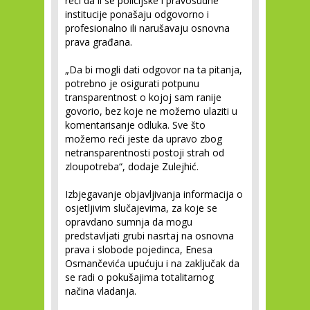
reći da li se policijske i pravosudne
institucije ponašaju odgovorno i
profesionalno ili narušavaju osnovna
prava građana.
„Da bi mogli dati odgovor na ta pitanja,
potrebno je osigurati potpunu
transparentnost o kojoj sam ranije
govorio, bez koje ne možemo ulaziti u
komentarisanje odluka. Sve što
možemo reći jeste da upravo zbog
netransparentnosti postoji strah od
zloupotreba“, dodaje Zulejhić.
Izbjegavanje objavljivanja informacija o
osjetljivim slučajevima, za koje se
opravdano sumnja da mogu
predstavljati grubi nasrtaj na osnovna
prava i slobode pojedinca, Enesa
Osmančevića upućuju i na zaključak da
se radi o pokušajima totalitarnog
načina vladanja.