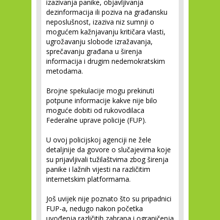
izazivanja panike, objavljivanja
dezinformacija ili poziva na građansku
neposlušnost, izaziva niz sumnji o
mogućem kažnjavanju kritičara vlasti,
ugrožavanju slobode izražavanja,
sprečavanju građana u širenja
informacija i drugim nedemokratskim
metodama.
Brojne spekulacije mogu prekinuti
potpune informacije kakve nije bilo
moguće dobiti od rukovodilaca
Federalne uprave policije (FUP).
U ovoj policijskoj agenciji ne žele
detaljnije da govore o slučajevima koje
su prijavljivali tužilaštvima zbog širenja
panike i lažnih vijesti na različitim
internetskim platformama.
Još uvijek nije poznato što su pripadnici
FUP-a, nedugo nakon početka
uvođenja različitih zabrana i ograničenja