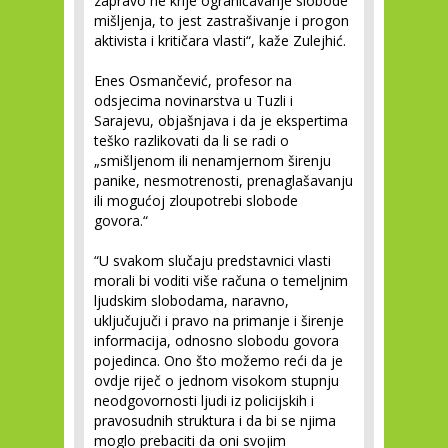
zapravo ne krije ograničavanje slobode
mišljenja, to jest zastrašivanje i progon
aktivista i kritičara vlasti“, kaže Zulejhić.
Enes Osmančević, profesor na
odsjecima novinarstva u Tuzli i
Sarajevu, objašnjava i da je ekspertima
teško razlikovati da li se radi o
„smišljenom ili nenamjernom širenju
panike, nesmotrenosti, prenaglašavanju
ili mogućoj zloupotrebi slobode
govora.“
“U svakom slučaju predstavnici vlasti
morali bi voditi više računa o temeljnim
ljudskim slobodama, naravno,
uključujuči i pravo na primanje i širenje
informacija, odnosno slobodu govora
pojedinca. Ono što možemo reći da je
ovdje riječ o jednom visokom stupnju
neodgovornosti ljudi iz policijskih i
pravosudnih struktura i da bi se njima
moglo prebaciti da oni svojim