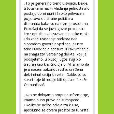
„To je generalno trend u svijetu. Dakle,
ti totalitarni načini vladanja jednostavno
postaju dominatni i široko prihvaćeni,
pogotovo od strane političara
diletanata kakvi su na ovim prostorima.
Pokušaji da se javni govor procesuira
kroz optužbe za izazivanje panike može
i da znači uvođenje nadzora nad
slobodom govora pojedinca, ali isto
tako i uvođenje cenzure ili čak vraćanje
na snagu tzv. verbalnog delikta, koji je,
podsjetimo, u bivšoj Jugoslaviji bio
tretiran kao krivično djelo. Mi znamo da
je u našem zakonodavstvu urađena
dekriminalizacija klevete. Dakle, to su
stvari koje bi mogle biti opasne “, kaže
Osmančević.
„Ako ne dobijamo potpune informacije,
imamo puno pravo da sumnjamo.
Ukoliko se nešto odvija iza kulisa,
apsolutno se otvara prostor za tu vrsta