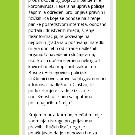
prouzrokovanog pojavom pandemije
koronavirusa, Federalna uprava policije
zaprimila određeni broj prijava pravnih i
fizičkih lica koje se odnose na širenje
panike posredstvom interneta, odnosno
portala i društvenih mreža, širenje
dezinformacija, te pozivanje na
neposluh građana u poštivanju naredbi i
mjera donijetih od strane nadležnih
organa. U navedenim slučajevima,
ukoliko su uočeni elementi nekog od
krivičnih djela propisanih zakonima
Bosne i Hercegovine, policijski
službenici ove Uprave su blagovremeno
informisali nadležno tužilaštvo, te
poduzeli mjere i radnje iz svoje
nadležnosti u skladu sa uputama
postupajućih tužitelja.“
Krajem marta Korman, međutim, nije
spominjao istrage po „prijavama
pravnih i fizičkih lica“, nego je
pojašnjavao da je imenovan tim za