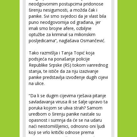
neodgovornim postupcima pridonose
širenju nesigurnosti, a možda čak i
panike. Svi smo svjedoci da je vlast bila
puno neodgovornija od građana, jer
imali smo brojne afere, ozbiljne
optužbe za kriminal sa milionskim
posljedicama”, naglašava Osmančević.
Tako razmišlja i Tanja Topić koja
podsjeća na ponašanje policije
Republike Srpske (RS) tokom vanrednog
stanja, te ističe da za nju izazivanje
panike predstavlja izvođenje dugih cijevi
na ulice.
“Da li se dugim cijevima rješava pitanje
savladavanja virusa ili se šalje upravo ta
poruka kojom se uliva strah? Samom
uredbom o širenju panike nastale su
opasnost i sumnja da će se na udaru
naći neistomišljenici, odnosno oni ljudi
koji se vrlo kritički odnose prema