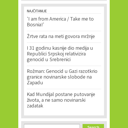
NAJČITANIJE
'I am from America / Take me to
Bosnia!'
Žrtve rata na meti govora mržnje
I 31 godinu kasnije dio medija u
Republici Srpskoj relativizira
genocid u Srebrenici
Rožman: Genocid u Gazi razotkrio
granice novinarske slobode na
Zapadu
Kad Mundijal postane putovanje
života, a ne samo novinarski
zadatak
Search