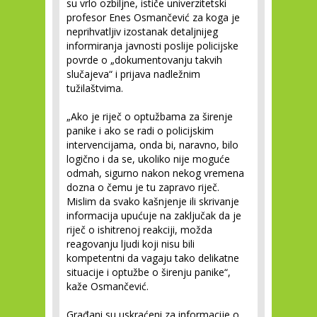
su vrlo ozbiljne, ističe univerzitetski
profesor Enes Osmančević za koga je
neprihvatljiv izostanak detaljnijeg
informiranja javnosti poslije policijske
povrde o „dokumentovanju takvih
slučajeva“ i prijava nadležnim
tužilaštvima.
„Ako je riječ o optužbama za širenje
panike i ako se radi o policijskim
intervencijama, onda bi, naravno, bilo
logično i da se, ukoliko nije moguće
odmah, sigurno nakon nekog vremena
dozna o čemu je tu zapravo riječ.
Mislim da svako kašnjenje ili skrivanje
informacija upućuje na zaključak da je
riječ o ishitrenoj reakciji, možda
reagovanju ljudi koji nisu bili
kompetentni da vagaju tako delikatne
situacije i optužbe o širenju panike“,
kaže Osmančević.
Građani su uskraćeni za informacije o