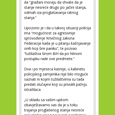
da “građani moraju da shvate da je
stanje nesreće drugo po jačini stanja,
odmah iza proglašavanja ratnog
stanja.”
Upozorio je i da u takvoj situaciji policija
ima “mogućnost za agresivnije
sprovođenje Krivičnog zakona
Federacije kada je u pitanju kažnjavanje
onih koji šire paniku”, te pozvao
“tužilaštva širom BiH da po hitnom
postupku rade ove predmete.”
Dva i po mjeseca kasnije, u kabinetu
policijskog zamjenika nije bilo moguće
saznati ni kojim tužilaštvima su tada
predati slučajevi koji su privukli pažnju
istražilaca.
„U skladu sa vašim upitom
obavještavamo vas da je u toku
trajanja proglašenog stanja nesreće