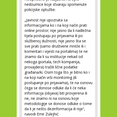
nedoumice koje stvaraju spomenute
policijske optužbe.
„Javnost nije upoznata sa
informacijama ko i na koji način prati
online prostor; nije jasno da li nadležna
tijela postupaju po prijavama ili po
službenoj dužnosti, nije jasno šta se
sve prati (samo društvene mreže ili i
komentari i vijesti na portalima) te ne
znamo da li su institucije nekad od
nekoga (portala, tech kompanija,
provajdera) tražili lične podatke
građana/ki. Osim toga što je bitno ko i
na koji način vrši monitoring (ili
postupanje po prijavama), te na osnovu
čega se donose odluke da li će neka
informacija (objava) biti provjerena ili
ne, ne znamo ni na osnovu koje
metodologije se donose odluke o tome
da li je nešto dezinformacija ili nije“,
navodi Emir Zulejhić.