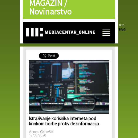
MAGAZIN /
Skip to
main
Novinarstvo
content
BHS
ENG
Istraživanje korisnika interneta pod
krinkom borbe protiv dezinformacija
Arnes Grbešić
18/06/2020