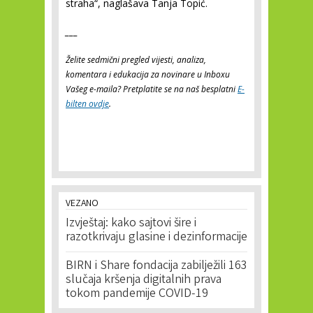
straha“, naglašava Tanja Topić.
___
Želite sedmični pregled vijesti, analiza,
komentara i edukacija za novinare u Inboxu
Vašeg e-maila? Pretplatite se na naš besplatni
E-
bilten ovdje
.
VEZANO
Izvještaj: kako sajtovi šire i
razotkrivaju glasine i dezinformacije
BIRN i Share fondacija zabilježili 163
slučaja kršenja digitalnih prava
tokom pandemije COVID-19