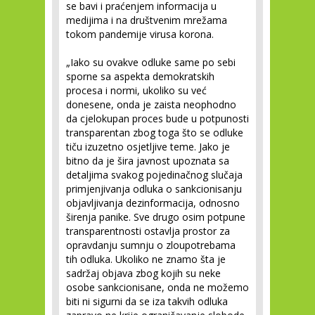
se bavi i praćenjem informacija u
medijima i na društvenim mrežama
tokom pandemije virusa korona.
„Iako su ovakve odluke same po sebi
sporne sa aspekta demokratskih
procesa i normi, ukoliko su već
donesene, onda je zaista neophodno
da cjelokupan proces bude u potpunosti
transparentan zbog toga što se odluke
tiču izuzetno osjetljive teme. Jako je
bitno da je šira javnost upoznata sa
detaljima svakog pojedinačnog slučaja
primjenjivanja odluka o sankcionisanju
objavljivanja dezinformacija, odnosno
širenja panike. Sve drugo osim potpune
transparentnosti ostavlja prostor za
opravdanju sumnju o zloupotrebama
tih odluka. Ukoliko ne znamo šta je
sadržaj objava zbog kojih su neke
osobe sankcionisane, onda ne možemo
biti ni sigurni da se iza takvih odluka