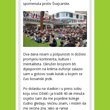
spomenuta protiv Švajcarske.
Dva dana nisam u potpunosti ni doživio
promjenu kontinenta, kulture i
mentaliteta. Okružen brojnom bh.
dijasporom na krilima euforije zalazio
sam u gotovo svaki kutak u kojem se
čuo bosanski jezik.
Po dolasku na stadion i u press sobu
koju smo Dželil i ja tražili 40-ak minuta
osjetio sam da me pojedine kolege
čudno gledaju. Većinu znam, i mislim da
me većina zna. Iako je ranije