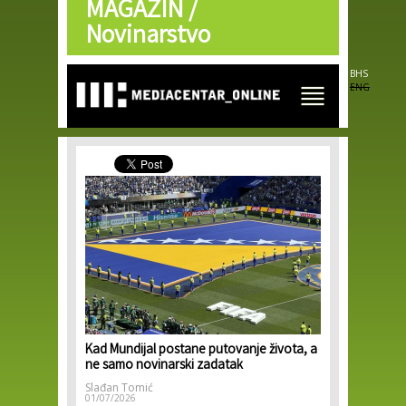
MAGAZIN /
Skip to
main
Novinarstvo
content
BHS
ENG
Kad Mundijal postane putovanje života, a
ne samo novinarski zadatak
Slađan Tomić
01/07/2026