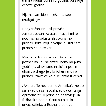
trenira fudbal punih 15 godina, od svoje
četvrte godine.
Njemu sam bio smiješan, a sebi
neobjašnjiv.
Podgoričani nisu bili previše
zainteresovani za utakmicu, ali mi te
noći nismo odustajali dok nismo
pronašli lokal koji je voljan pustiti nam
prenos na televizoru.
Mnogo je bilo novosti u životima
poznanika koji se sretnu nekoliko puta
godišnje, ali svi smo ih slušali jednim
uhom, a drugo je bilo fokusirano na
prenos utakmice koja se igrala u Zenici.
„Ako prođemo, idem u Ameriku“, izustio
sam kao da sam očekivao da će Italija
opravdati titulu jedne od najtrofejnijih
fudbalskih nacija. Četiri puta su bili
prvaci svijeta, a Bosna je do ovog