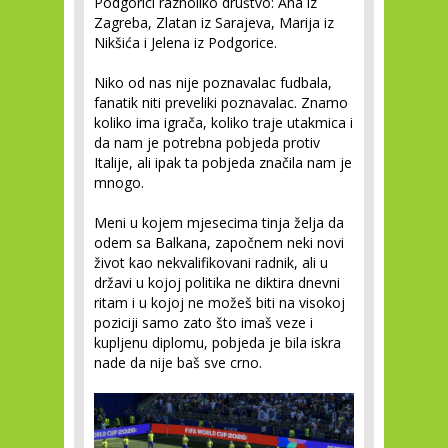
Podgorici raznoliko društvo: Ana iz
Zagreba, Zlatan iz Sarajeva, Marija iz
Nikšića i Jelena iz Podgorice.
Niko od nas nije poznavalac fudbala,
fanatik niti preveliki poznavalac. Znamo
koliko ima igrača, koliko traje utakmica i
da nam je potrebna pobjeda protiv
Italije, ali ipak ta pobjeda značila nam je
mnogo.
Meni u kojem mjesecima tinja želja da
odem sa Balkana, započnem neki novi
život kao nekvalifikovani radnik, ali u
državi u kojoj politika ne diktira dnevni
ritam i u kojoj ne možeš biti na visokoj
poziciji samo zato što imaš veze i
kupljenu diplomu, pobjeda je bila iskra
nade da nije baš sve crno.