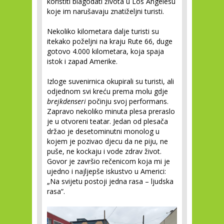
koristiti blagodati života u Los Angelesu
koje im narušavaju znatiželjni turisti.
Nekoliko kilometara dalje turisti su
itekako poželjni na kraju Rute 66, duge
gotovo 4.000 kilometara, koja spaja
istok i zapad Amerike.
Izloge suvenirnica okupirali su turisti, ali
odjednom svi kreću prema molu gdje
brejkdenseri
počinju svoj performans.
Zapravo nekoliko minuta plesa preraslo
je u otvoreni teatar. Jedan od plesača
držao je desetominutni monolog u
kojem je pozivao djecu da ne piju, ne
puše, ne kockaju i vode zdrav život.
Govor je završio rečenicom koja mi je
ujedno i najljepše iskustvo u Americi:
„Na svijetu postoji jedna rasa – ljudska
rasa“.