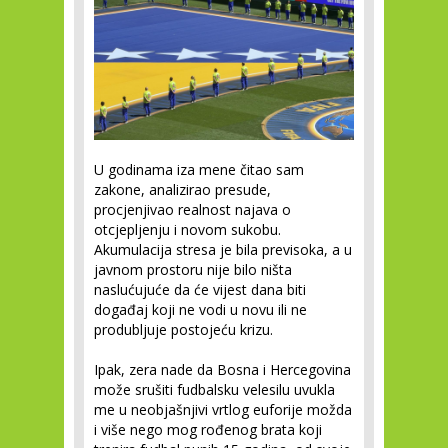
U godinama iza mene čitao sam
zakone, analizirao presude,
procjenjivao realnost najava o
otcjepljenju i novom sukobu.
Akumulacija stresa je bila previsoka, a u
javnom prostoru nije bilo ništa
naslućujuće da će vijest dana biti
događaj koji ne vodi u novu ili ne
produbljuje postojeću krizu.
Ipak, zera nade da Bosna i Hercegovina
može srušiti fudbalsku velesilu uvukla
me u neobjašnjivi vrtlog euforije možda
i više nego mog rođenog brata koji