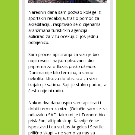
Narednih dana sam pozvao kolege iz
sportskih redakcija, tražio pomoć za
akreditaciju, raspitivao se o cijenama
aranžmana turističkih agencija i
aplicirao za vizu očekujući još jednu
odbijenicu.
Sam proces apliciranja za vizu je bio
najstresniji i najkomplikovaniji dio
priprema za odlazak
preko okeana
.
Danima nije bilo termina, a samo
nekoliko klikova do obrasca za vizu
trajalo je satima. Sajt je stalno padao, a
često nije ni radio.
Nakon dva dana uspio sam aplicirati i
dobiti termin za vizu. (Odlučio sam se za
odlazak u SAD, iako mi je i Toronto bio
privlačan, ali ipak skup. Kasnije će se
ispostaviti i da su Los Angeles i Seattle
prilično skupi – ne samo za nas sa