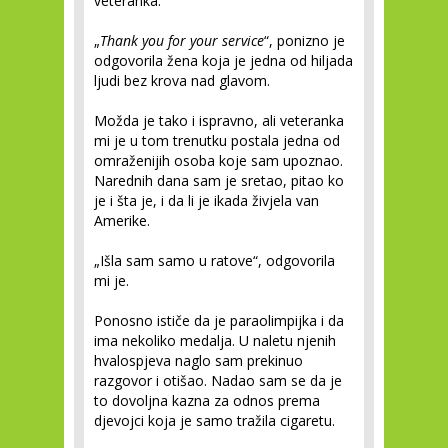
veteranka.
„
Thank you for your service
“, ponizno je
odgovorila žena koja je jedna od hiljada
ljudi bez krova nad glavom.
Možda je tako i ispravno, ali veteranka
mi je u tom trenutku postala jedna od
omraženijih osoba koje sam upoznao.
Narednih dana sam je sretao, pitao ko
je i šta je, i da li je ikada živjela van
Amerike.
„Išla sam samo u ratove“, odgovorila
mi je.
Ponosno ističe da je paraolimpijka i da
ima nekoliko medalja. U naletu njenih
hvalospjeva naglo sam prekinuo
razgovor i otišao. Nadao sam se da je
to dovoljna kazna za odnos prema
djevojci koja je samo tražila cigaretu.