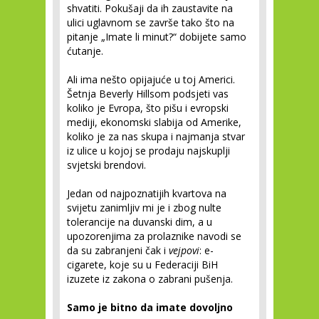
shvatiti. Pokušaji da ih zaustavite na
ulici uglavnom se završe tako što na
pitanje „Imate li minut?“ dobijete samo
ćutanje.
Ali ima nešto opijajuće u toj Americi.
Šetnja Beverly Hillsom podsjeti vas
koliko je Evropa, što pišu i evropski
mediji, ekonomski slabija od Amerike,
koliko je za nas skupa i najmanja stvar
iz ulice u kojoj se prodaju najskuplji
svjetski brendovi.
Jedan od najpoznatijih kvartova na
svijetu zanimljiv mi je i zbog nulte
tolerancije na duvanski dim, a u
upozorenjima za prolaznike navodi se
da su zabranjeni čak i
vejpovi
: e-
cigarete, koje su u Federaciji BiH
izuzete iz zakona o zabrani pušenja.
Samo je bitno da imate dovoljno