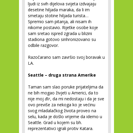
ljudi iz svih dijelova svijeta izdvajaju
desetine hiljada maraka, da li im
smetaju stotine hiljada turista…
Spremio sam pitanja, ali nisam ih
nikome postavio. Rijetke osobe koje
sam sretao ispred zgrada u blizini
stadiona gotovo sinhronizovano su
odbile razgovor.
Razočarano sam završio svoj boravak u
LA.
Seattle – druga strana Amerike
Taman sam slao poruke prijateljima da
ne bih mogao živjeti u Americi, da to
nije moj
đir
, da mi nedostaju i da je sve
ovo previše za nekoga ko je većinu
svog mladalačkog života proveo na
selu, kada je došlo vrijeme da idemo u
Seattle. Grad u kojem su bh.
reprezentativci igrali protiv Katara.