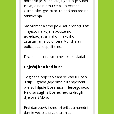
domaćin je Mundijala, ugostio je Super
Bowl, a na njemu će biti otvorene i
Olimpijske igre 2028. te održana brojna
takmičenja.
Sat vremena smo pokušali pronaći ulaz
i mjesto na kojem podižemo
akreditacije, ali nakon nekoliko
zaustavljanja volontera Mundijala i
policajaca, uspjeli smo.
Diva od betona smo nekako savladali.
Osjećaj kao kod kuće
Tog dana osjećao sam se kao u Bosni,
u dijelu grada gdje smo bili smješteni
bile su hiljade Bosanaca i Hercegovaca.
Neki su stigli iz Bosne, neki iz drugih
dijelova SAD-a.
Prvi dan završili smo tri priče, a naredni
dan je već bila prva utakmica –