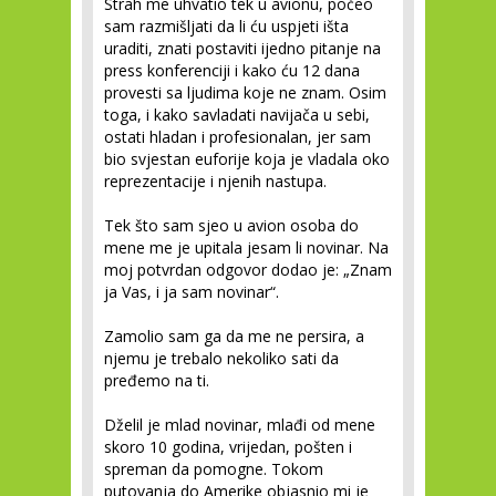
Strah me uhvatio tek u avionu, počeo
sam razmišljati da li ću uspjeti išta
uraditi, znati postaviti ijedno pitanje na
press konferenciji i kako ću 12 dana
provesti sa ljudima koje ne znam. Osim
toga, i kako savladati navijača u sebi,
ostati hladan i profesionalan, jer sam
bio svjestan euforije koja je vladala oko
reprezentacije i njenih nastupa.
Tek što sam sjeo u avion osoba do
mene me je upitala jesam li novinar. Na
moj potvrdan odgovor dodao je: „Znam
ja Vas, i ja sam novinar“.
Zamolio sam ga da me ne persira, a
njemu je trebalo nekoliko sati da
pređemo na ti.
Dželil je mlad novinar, mlađi od mene
skoro 10 godina, vrijedan, pošten i
spreman da pomogne. Tokom
putovanja do Amerike objasnio mi je