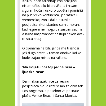
Koliko jedan farenhajt ima celzijusa
nisam učio, bilo bi previše, a i nisam
siguran hoću li uskoro uopšte i pomisliti
na put preko kontinenta, jer razlika u
vremenskoj zoni i dalje ostavlja
posljedice. (Konstantno sam umoran,
kad legnem ne mogu da zaspim satima,
a lažna naspavanost nastupi nakon dva-
tri sata sna.)
O cijenama ne bih, jer će me ti iznosi
još dugo pratiti – taman onoliko koliko
bude trajao minus na računu.
'Na svijetu postoji jedna rasa –
ljudska rasa'
Dan nakon utakmice za većinu
posjetilaca bio je rezervisan za obilazak
Los Angelesa, a posebno za poznate
plaže: Venice Beach i Santa Monica.