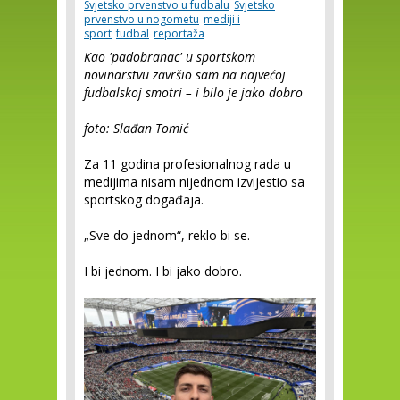
Svjetsko prvenstvo u fudbalu
Svjetsko
prvenstvo u nogometu
mediji i
sport
fudbal
reportaža
Kao 'padobranac' u sportskom
novinarstvu završio sam na najvećoj
fudbalskoj smotri – i bilo je jako dobro
foto: Slađan Tomić
Za 11 godina profesionalnog rada u
medijima nisam nijednom izvijestio sa
sportskog događaja.
„Sve do jednom“, reklo bi se.
I bi jednom. I bi jako dobro.