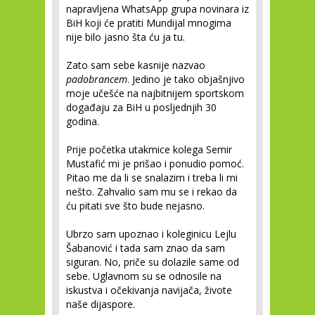
napravljena WhatsApp grupa novinara iz
BiH koji će pratiti Mundijal mnogima
nije bilo jasno šta ću ja tu.
Zato sam sebe kasnije nazvao
padobrancem
. Jedino je tako objašnjivo
moje učešće na najbitnijem sportskom
događaju za BiH u posljednjih 30
godina.
Prije početka utakmice kolega Semir
Mustafić mi je prišao i ponudio pomoć.
Pitao me da li se snalazim i treba li mi
nešto. Zahvalio sam mu se i rekao da
ću pitati sve što bude nejasno.
Ubrzo sam upoznao i koleginicu Lejlu
Šabanović i tada sam znao da sam
siguran. No, priče su dolazile same od
sebe. Uglavnom su se odnosile na
iskustva i očekivanja navijača, živote
naše dijaspore.