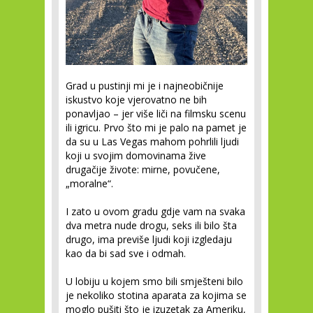
Grad u pustinji mi je i najneobičnije
iskustvo koje vjerovatno ne bih
ponavljao – jer više liči na filmsku scenu
ili igricu. Prvo što mi je palo na pamet je
da su u Las Vegas mahom pohrlili ljudi
koji u svojim domovinama žive
drugačije živote: mirne, povučene,
„moralne“.
I zato u ovom gradu gdje vam na svaka
dva metra nude drogu, seks ili bilo šta
drugo, ima previše ljudi koji izgledaju
kao da bi sad sve i odmah.
U lobiju u kojem smo bili smješteni bilo
je nekoliko stotina aparata za kojima se
moglo pušiti što je izuzetak za Ameriku,