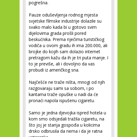
pogrešna.
Pauze oduševljenja rodnog mjesta
svjetske filmske industrije dolazile su
svako malo kada bi u gotovo svim
dijelovima grada prošli pored
beskućnika. Prema riječima turističkog
vodiča u ovom gradu ih ima 200.000, ali
brojke do kojih sam dolazio internet
pretragom kažu da ih je tri puta manje. I
to je previše, ali i dovoljno da vas
probudi iz američkog sna.
Najčešće ne traže ništa, mnogi od njih
razgovaraju sami sa sobom, i po
kantama traže opuške u nadi da će
pronaći napola ispušenu cigaretu.
Samo je jedna djevojka ispred hotela u
kom smo odsjedali tražila cigaretu, na
što joj je starija gospođa u kolicima
drsko odbrusila da nema i da je ratna