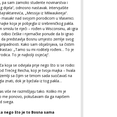
u, pa sam zamolio studente novinarstva i
 dijela“, odnosno nastavak. Intervjuišite
ajraktarevića, „Messija iz Milwaukeeja“.
vio masakr nad svojom porodicom u Vlasenici.
majke koja je pobjegla iz srebreničkog pakla.
 smislu te riječi – rođen u Wisconsinu, ali igra
e odbio češke i njemačke ponude da bi igrao
ao da predstavlja Bosnu umjesto zemlje svog
 pripadnosti. Kako sam objašnjava, sa čistim
rastao: „Tamo su mi roditelji rođeni… To je
dica. To je najbolji osjećaj“.
iča koja se odvijala prije nego što si se rodio:
d Trećeg Reicha, koji je tvoja majka – hvala
u zemlji sa čijim se timom sada suočavaš na
a znati, dok je bježala iz tog pakla…
as više ne razmišljaju tako. Koliko mi je
 evo me ponovo, pokušavam da ga napišem
od svega.
ka nego što je to Bosna sama