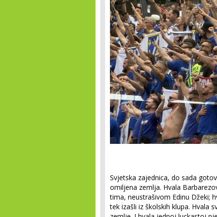
Svjetska zajednica, do sada goto
omiljena zemlja. Hvala Barbare
tima, neustrašivom Edinu Džeki; h
tek izašli iz školskih klupa. Hvala 
zemlje. I hvala jednoj luckastoj p