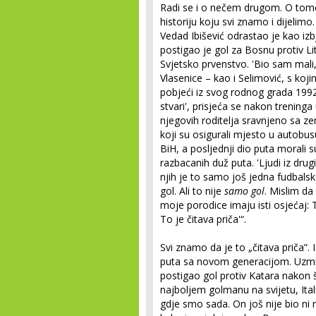
Radi se i o nečem drugom. O tome
historiju koju svi znamo i dijelim
Vedad Ibišević odrastao je kao izbj
postigao je gol za Bosnu protiv Li
Svjetsko prvenstvo. 'Bio sam mali, a
Vlasenice – kao i Selimović, s kojim 
pobjeći iz svog rodnog grada 199
stvari', prisjeća se nakon treninga
njegovih roditelja sravnjeno sa z
koji su osigurali mjesto u autobus
BiH, a posljednji dio puta morali s
razbacanih duž puta. 'Ljudi iz drug
njih je to samo još jedna fudbals
gol. Ali to nije
samo gol
. Mislim da
moje porodice imaju isti osjećaj:
To je čitava priča'“.
Svi znamo da je to „čitava priča”
puta sa novom generacijom. Uzmim
postigao gol protiv Katara nakon š
najboljem golmanu na svijetu, Ita
gdje smo sada. On još nije bio ni