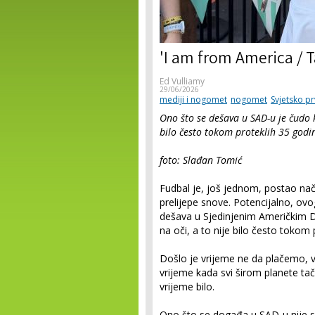
'I am from America / 
Ed Vulliamy
29/06/2026
mediji i nogomet
nogomet
Svjetsko p
Ono što se dešava u SAD-u je čudo k
bilo često tokom proteklih 35 godi
foto: Slađan Tomić
Fudbal je, još jednom, postao na
prelijepe snove. Potencijalno, ovo
dešava u Sjedinjenim Američkim D
na oči, a to nije bilo često tokom
Došlo je vrijeme ne da plačemo, v
vrijeme kada svi širom planete ta
vrijeme bilo.
Ono što se događa u SAD-u nije s