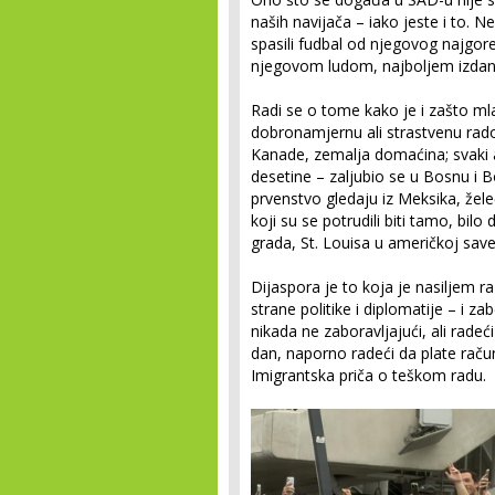
naših navijača – iako jeste i to. 
spasili fudbal od njegovog najgoreg
njegovom ludom, najboljem izdan
Radi se o tome kako je i zašto mlad
dobronamjernu ali strastvenu rado
Kanade, zemalja domaćina; svaki a
desetine – zaljubio se u Bosnu i 
prvenstvo gledaju iz Meksika, želeć
koji su se potrudili biti tamo, bilo
grada, St. Louisa u američkoj savezn
Dijaspora je to koja je nasiljem ra
strane politike i diplomatije – i z
nikada ne zaboravljajući, ali radeć
dan, naporno radeći da plate račune
Imigrantska priča o teškom radu.