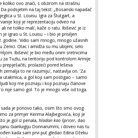
 koliko ovo znači, s obzirom na strašnu
o. Da podsjetim na taj tekst: „Bosanski napadač
eglica u St. Louisu. Igra za Štutgart, a
tvanije koji je reprezentaciju odveo na
li ne toliko mali', kaže o ratu. Ibišević je iz
je igrao u St. Louisu – i bio je prisiljen
2. godine. 'Vidio sam mnogo, mnogo užasnih
 u Zenici. Otac i amidža su mu ubijeni, selo
emljom. Ibišević je bio među onim sretnicima
u za Tuzlu, na teritoriju pod kontrolom Armije
u prepješačiti, prolazeći pored leševa
ih zemalja to ne razumiju', nastavlja on. 'Za
ka utakmica, a gol koji sam postigao – samo
 ljudi koji me poznaju i koji poznaju članove
 To nije samo gol. To je mnogo više od toga.
. I sada je ponovo tako, osim što smo ovog
o za primjer Kerima Alajbegovića, koji je
to je gol iz penala,
hladan kao špricer
, dao
lijanu Gianluigiju Donnarummi, i doveo nas tu
 rođen kada sam prvi put gledao Edina Džeku