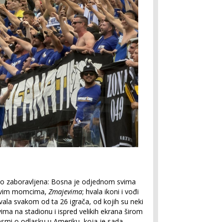
vo zaboravljena: Bosna je odjednom svima
zovim momcima,
Zmajevima
; hvala ikoni i vođi
vala svakom od ta 26 igrača, od kojih su neki
svima na stadionu i ispred velikih ekrana širom
jesmi o odlasku u Ameriku, koja je sada