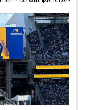
stadionu Koševo u sparnoj ljetnoj noći protiv