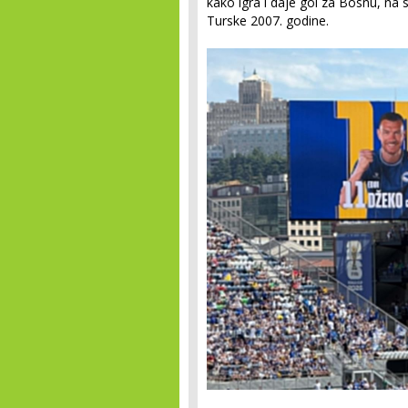
kako igra i daje gol za Bosnu, na 
Turske 2007. godine.