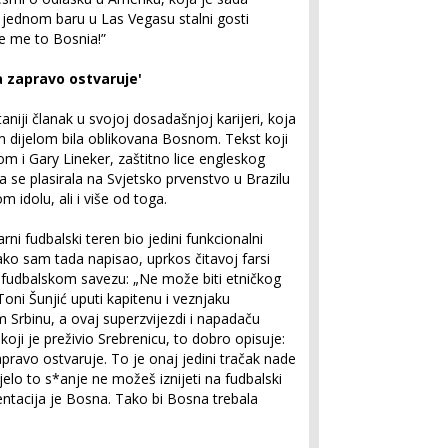
 u jednom baru u Las Vegasu stalni gosti
e me to Bosnia!”
a zapravo ostvaruje'
niji članak u svojoj dosadašnjoj karijeri, koja
im dijelom bila oblikovana Bosnom. Tekst koji
m i Gary Lineker, zaštitno lice engleskog
ja se plasirala na Svjetsko prvenstvo u Brazilu
 idolu, ali i više od toga.
rni fudbalski teren bio jedini funkcionalni
ako sam tada napisao, uprkos čitavoj farsi
u fudbalskom savezu: „Ne može biti etničkog
Toni Šunjić uputi kapitenu i veznjaku
Srbinu, a ovaj superzvijezdi i napadaču
koji je preživio Srebrenicu, to dobro opisuje:
pravo ostvaruje. To je onaj jedini tračak nade
jelo to s*anje ne možeš iznijeti na fudbalski
entacija je Bosna. Tako bi Bosna trebala