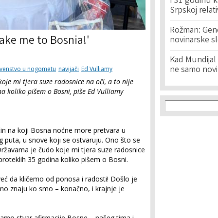
I 31 godinu k
Srpskoj relat
Rožman: Geno
Take me to Bosnia!'
novinarske s
Kad Mundijal 
ne samo novi
rvenstvo u nogometu
navijači
Ed Vulliamy
oje mi tjera suze radosnice na oči, a to nije
na koliko pišem o Bosni, piše Ed Vulliamy
Search f
Search
čin na koji Bosna noćne more pretvara u
g puta, u snove koji se ostvaruju. Ono što se
ržavama je čudo koje mi tjera suze radosnice
 proteklih 35 godina koliko pišem o Bosni.
eć da kličemo od ponosa i radosti! Došlo je
čno znaju ko smo – konačno, i krajnje je
amo stvar afirmacije Bosne – našeg tima i