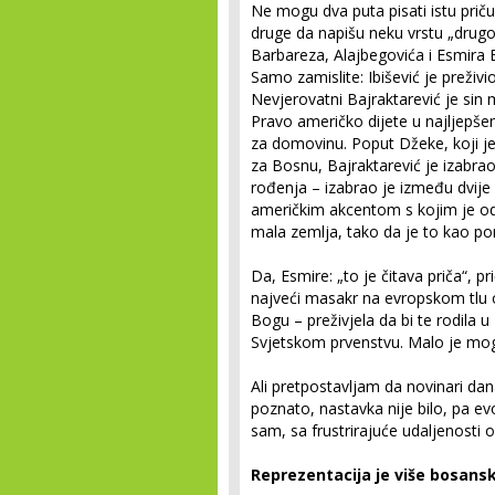
Ne mogu dva puta pisati istu prič
druge da napišu neku vrstu „drugog
Barbareza, Alajbegovića i Esmira B
Samo zamislite: Ibišević je preži
Nevjerovatni Bajraktarević je sin 
Pravo američko dijete u najljepšem
za domovinu. Poput Džeke, koji j
za Bosnu, Bajraktarević je izabr
rođenja – izabrao je između dvije
američkim akcentom s kojim je od
mala zemlja, tako da je to kao poro
Da, Esmire: „to je čitava priča“, pr
najveći masakr na evropskom tlu o
Bogu – preživjela da bi te rodila 
Svjetskom prvenstvu. Malo je mogl
Ali pretpostavljam da novinari dan
poznato, nastavka nije bilo, pa
sam, sa frustrirajuće udaljenosti 
Reprezentacija je više bosans