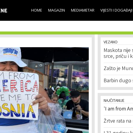
Skip to
main
HOME
MAGAZIN
MEDIAMETAR
VIJESTI I DOGAĐAJI
content
VEZANO
Maskota nije
srce, priču i 
Zašto je Mundij
Barbin dugo 
NAJČITANIJE
'I am from Am
Žrtve rata na