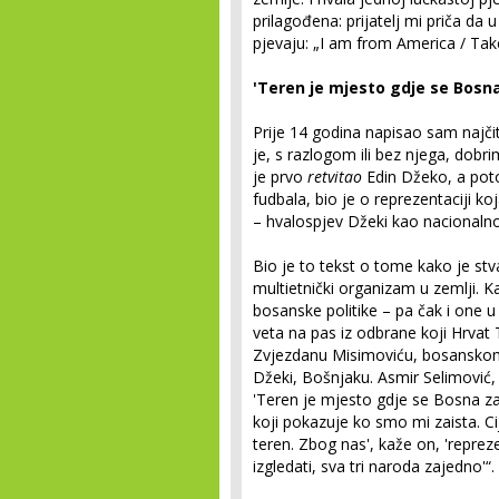
prilagođena: prijatelj mi priča da
pjevaju: „I am from America / Tak
'Teren je mjesto gdje se Bosn
Prije 14 godina napisao sam najčita
je, s razlogom ili bez njega, dobr
je prvo
retvitao
Edin Džeko, a poto
fudbala, bio je o reprezentaciji ko
– hvalospjev Džeki kao nacionalnom
Bio je to tekst o tome kako je stva
multietnički organizam u zemlji. K
bosanske politike – pa čak i one 
veta na pas iz odbrane koji Hrvat 
Zvjezdanu Misimoviću, bosanskom 
Džeki, Bošnjaku. Asmir Selimović, 
'Teren je mjesto gdje se Bosna za
koji pokazuje ko smo mi zaista. Ci
teren. Zbog nas', kaže on, 'reprez
izgledati, sva tri naroda zajedno'“.