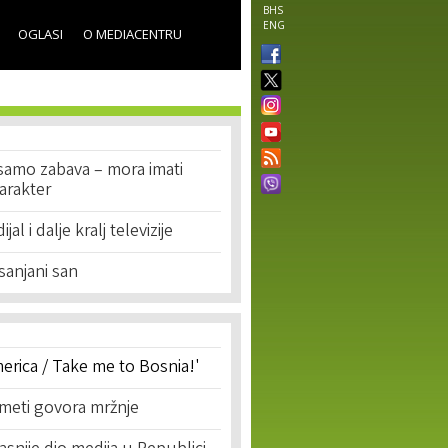
BHS
ENG
OGLASI
O MEDIACENTRU
 samo zabava – mora imati
karakter
al i dalje kralj televizije
sanjani san
erica / Take me to Bosnia!'
 meti govora mržnje