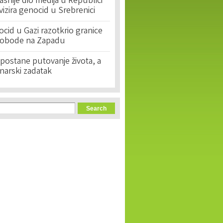
asnije dio medija u Republici
ivizira genocid u Srebrenici
cid u Gazi razotkrio granice
lobode na Zapadu
postane putovanje života, a
narski zadatak
orm