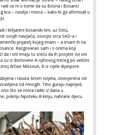
Ne radi se ni o tome da su Bosna i Bosanci
 lica – nasilja i novca – kako bi ga afirmisali u
ju.
i i briljantni bosanski tim, uz čistu,
st svojih navijača, osvojio srca SAD-a i
merički prijatelj kojeg imam – a imam ih na
Bosance. Razgovarao sam i s onima koji
i da i oni imaju tu sreću da ih posjete svi oni
 da su iz domovine ili njihovog trećeg po veličini
oj državi Missouri, ili iz cijele dijaspore.
zbijena i rasuta širom svijeta, iznevjerena od
aboravljena od mnogih. Tiho guraju naprijed,
i ono što se mora raditi iz dana u
, pokriju hipoteku ili kiriju, nahrane djecu.