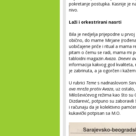
pokretanje postupka. Kasnije je na
nivo.
Laži i orkestrirani nasrti
Bila je nedjelja prijepodne u prvoj
obično, do mame Mirjane (rođena R
uobičajene priče i ritual a mama re
pitam o čemu se radi, mama mi 
tabloidni magazin
Avaza. Dnevni a
informacija kakvog god kvaliteta,
je zabrinuta, a ja ogorčen i kažem 
U rubrici
Teme
s nadnaslovom
Sar
ova mreža protiv Avaza
, uz ostalo,
Miloševićevog režima kao što su O
Dizdarević, potpuno su zaboravili 
i računaju da je kolektivno pamćen
kukavički potpisan sa M.O.