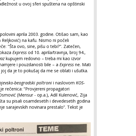
dležnost u ovoj sferi spuštena na opštinski
 polovini aprila 2003. godine. Otišao sam, kao
eljković) na kafu. Nismo ni počeli
če: "Šta ovo, sine, pišu o tebi?". Zatečen,
pokaza
Express
od 10. aprila/travnja, broj 94.,
vaz
kupujem redovno – treba mi kao izvor
 namjere i pouzdanosti bile – a
Express
ne. Mati
joj da je to pokušaj da me se oblati i ušutka.
ajevsko-beogradski poltroni
i naslovom
KOS-
 je rečenica: “Provjereni propagatori
smović (Mensur - op.a.), Adil Kulenović, Zija
šta su pisali osamdesetih i devedesetih godina
je sarajevskih novinara prestalo”. Tekst je