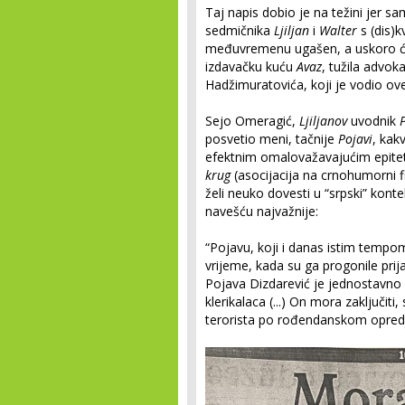
Taj napis dobio je na težini jer 
sedmičnika
Ljiljan
i
Walter
s (dis)k
međuvremenu ugašen, a uskoro će 
izdavačku kuću
Avaz
, tužila advoka
Hadžimuratovića, koji je vodio ove
Sejo Omeragić,
Ljiljanov
uvodnik
posvetio meni, tačnije
Pojavi
, kak
efektnim omalovažavajućim epite
krug
(asocijacija na crnohumorni 
želi neuko dovesti u “srpski” kont
navešću najvažnije:
“Pojavu, koji i danas istim tempo
vrijeme, kada su ga progonile prija
Pojava Dizdarević je jednostavno ne
klerikalaca (...) On mora zaključiti, 
terorista po rođendanskom opredj