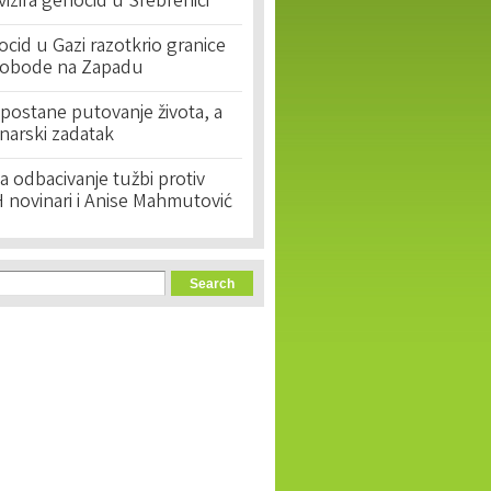
ivizira genocid u Srebrenici
cid u Gazi razotkrio granice
lobode na Zapadu
postane putovanje života, a
narski zadatak
 odbacivanje tužbi protiv
 novinari i Anise Mahmutović
orm