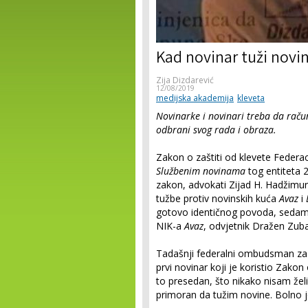
Kad novinar tuži novi
Zija Dizdarević
12/08/2019
medijska akademija
kleveta
Novinarke i novinari treba da račun
odbrani svog rada i obraza.
Zakon o zaštiti od klevete Federa
Službenim novinama
tog entiteta 2
zakon, advokati Zijad H. Hadžimura
tužbe protiv novinskih kuća
Avaz
i
gotovo identičnog povoda, sedam g
NIK-a
Avaz
, odvjetnik Dražen Zub
Tadašnji federalni ombudsman za
prvi novinar koji je koristio Zakon
to presedan, što nikako nisam želi
primoran da tužim novin