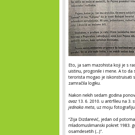
Eto, ja sam mazohista koji je s ra
uistinu, progonile i mene. A to d
terorista mogao je iskonstruisati
zamračila logiku.
Nakon nekih sedam godina ponovo
avaz
13. 6. 2010. u antrfileu na 3
jednaka meta
, uz moju fotografiju 
“Zija Dizdarević, jedan od potomak
mladomuslimanski pokret 1983. go
osamdesetih (...)”.