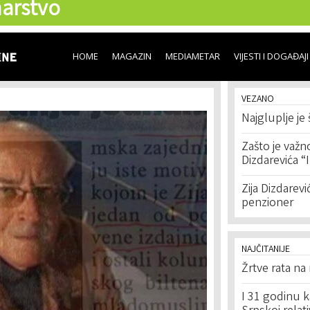
arstvo
Skip to
main
content
HOME
MAGAZIN
MEDIAMETAR
VIJESTI I DOGAĐAJI
VEZANO
Najgluplje je 
Zašto je važno
Dizdarevića “I
Zija Dizdarevi
penzioner
NAJČITANIJE
Žrtve rata na
I 31 godinu k