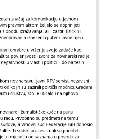
uzetan značaj za komunikaciju u javnom
vim pravnim aktom željelo se doprinijeti
lobodu izražavanja, ali i zaštiti fizičkih i
uznemiravanja iznesenih putem javne riječi.
ovinari ohrabre u vršenju svoje zadaće kao
ita povjerljivosti izvora za novinarski rad je
egativnosti u vlasti i politici – do najtežih
čkom novinarstvu, javni RTV servisi, nezavisni
ti od kojih su zazirali politički moćnici. Građani
asti i društvu, što je uticalo i na njihovo
ovinare i žurnalističke kuće na punu
t u radu. Prvobitno su predmeti na temu
e sudove, a Vrhovni sud Federacije BiH donosio
be. Ti sudski procesi imali su prioritet.
 je tri mjeseca od saznanja o povodu za