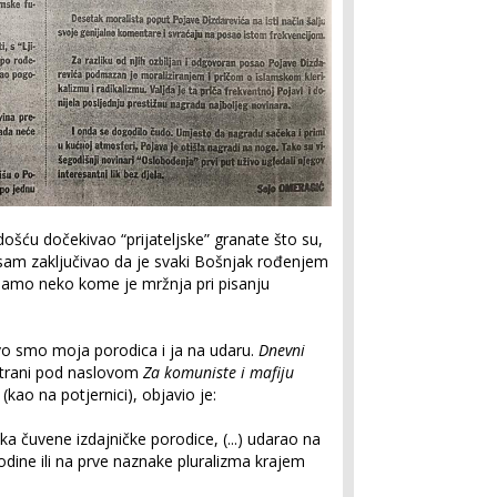
došću dočekivao “prijateljske” granate što su,
a sam zaključivao da je svaki Bošnjak rođenjem
 samo neko kome je mržnja pri pisanju
 smo moja porodica i ja na udaru.
Dnevni
. strani pod naslovom
Za komuniste i mafiju
(kao na potjernici), objavio je:
a čuvene izdajničke porodice, (...) udarao na
dine ili na prve naznake pluralizma krajem