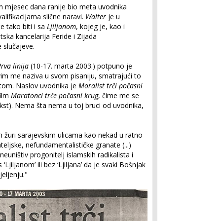
sam mjesec dana ranije bio meta uvodnika
valifikacijama slične naravi.
Walter
je u
tako biti i sa
Ljiljanom
, kojeg je, kao i
tska kancelarija Feride i Zijada
 slučajeve.
Prva linija
(10-17. marta 2003.) potpuno je
vim me naziva u svom pisaniju, smatrajući to
tom. Naslov uvodnika je
Moralist trči počasni
film
Maratonci trče počasni krug
, čime me se
ekst). Nema šta nema u toj bruci od uvodnika,
m žuri sarajevskim ulicama kao nekad u ratno
teljske, nefundamentalističke granate (...)
uništiv progonitelj islamskih radikalista i
s ‘Ljiljanom’ ili bez ‘Ljiljana’ da je svaki Bošnjak
eljenju."