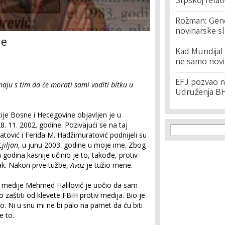
Srpskoj relat
Rožman: Geno
novinarske s
ne
Kad Mundijal 
ne samo novi
EFJ pozvao na
aju s tim da će morati sami voditi bitku u
Udruženja BH
cije Bosne i Hecegovine objavljen je u
Search f
8. 11. 2002. godine. Pozivajući se na taj
Search
tović i Ferida M. Hadžimuratović podnijeli su
Ljiljan
, u junu 2003. godine u moje ime. Zbog
odina kasnije učinio je to, takođe, protiv
ak. Nakon prve tužbe,
Avaz
je tužio mene.
 medije Mehmed Halilović je uočio da sam
 o zaštiti od klevete FBiH protiv medija. Bio je
o. Ni u snu mi ne bi palo na pamet da ću biti
e. Bolno je to.