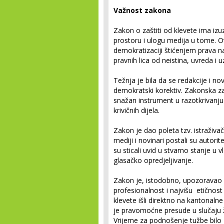
Važnost zakona
Zakon o zaštiti od klevete ima iz
prostoru i ulogu medija u tome. O
demokratizaciji štićenjem prava na s
pravnih lica od neistina, uvreda i 
Težnja je bila da se redakcije i n
demokratski korektiv. Zakonska zašt
snažan instrument u razotkrivanju n
krivičnih dijela.
Zakon je dao poleta tzv. istraživa
mediji i novinari postali su autorite
su sticali uvid u stvarno stanje u vl
glasačko opredjeljivanje.
Zakon je, istodobno, upozoravao n
profesionalnost i najvišu etičnos
klevete išli direktno na kantonaln
je pravomoćne presude u slučaju žal
Vrijeme za podnošenje tužbe bilo