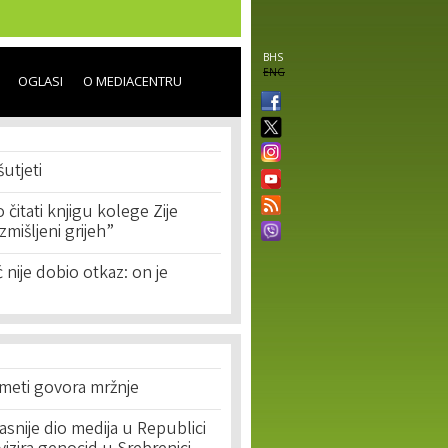
BHS
ENG
OGLASI
O MEDIACENTRU
šutjeti
 čitati knjigu kolege Zije
zmišljeni grijeh”
ć nije dobio otkaz: on je
 meti govora mržnje
asnije dio medija u Republici