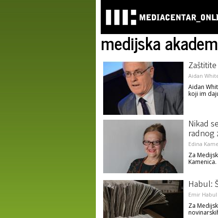
medijska akadem
Zaštitit
Aidan Whit
Aidan White
koji im daj
Nikad se
radnog 
Edina Kame
Za Medijsk
Kamenica.
Habul: Š
Emir Habul
Za Medijsk
novinarski