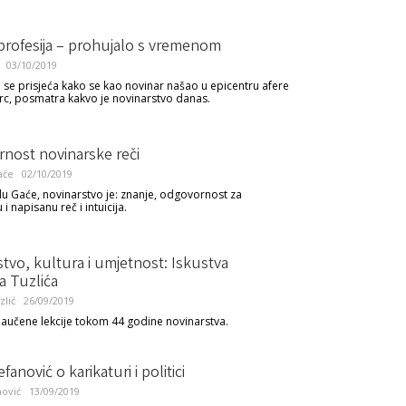
profesija – prohujalo s vremenom
03/10/2019
 se prisjeća kako se kao novinar našao u epicentru afere
c, posmatra kakvo je novinarstvo danas.
nost novinarske reči
aće
02/10/2019
 Gaće, novinarstvo je: znanje, odgovornost za
i napisanu reč i intuicija.
tvo, kultura i umjetnost: Iskustva
a Tuzlića
zlić
26/09/2019
 naučene lekcije tokom 44 godine novinarstva.
fanović o karikaturi i politici
nović
13/09/2019