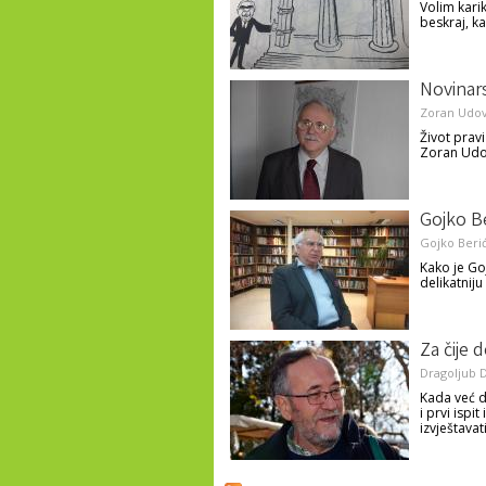
Volim karik
beskraj, k
Novinar
Zoran Udov
Život pravi
Zoran Udovi
Gojko B
Gojko Beri
Kako je Go
delikatniju
Za čije 
Dragoljub 
Kada već d
i prvi ispi
izvještavati
Pages