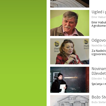
Ugled i 
Emir Habul
Emir Habul
Agrokomer
Odgovor
Nadežda G
Za Nadeždu
izgovorenu 
Novinars
Dževdet
Dževdet Tu
Sjećanja i
Božo Ste
Božo Stefa