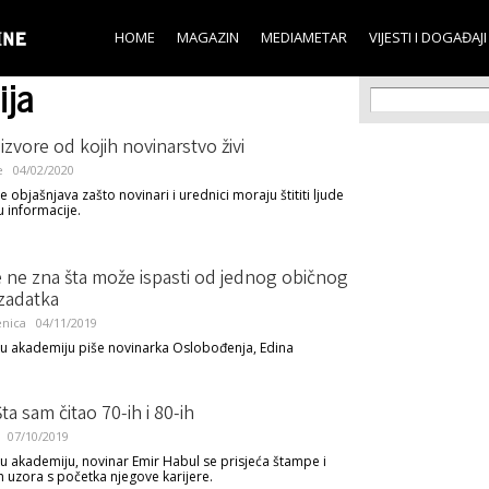
Skip to
main
HOME
MAGAZIN
MEDIAMETAR
VIJESTI I DOGAĐAJI
content
ija
Search f
Search
e izvore od kojih novinarstvo živi
e
04/02/2020
 objašnjava zašto novinari i urednici moraju štititi ljude
u informacije.
 ne zna šta može ispasti od jednog običnog
zadatka
nica
04/11/2019
u akademiju piše novinarka Oslobođenja, Edina
ta sam čitao 70-ih i 80-ih
07/10/2019
u akademiju, novinar Emir Habul se prisjeća štampe i
h uzora s početka njegove karijere.