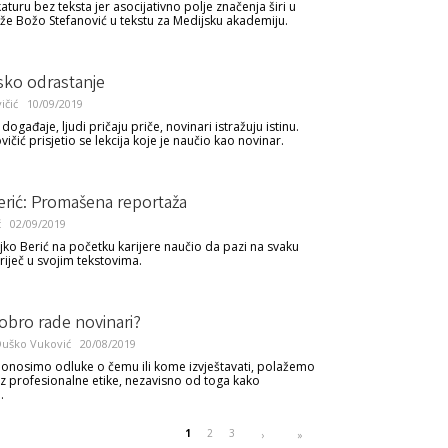
aturu bez teksta jer asocijativno polje značenja širi u
aže Božo Stefanović u tekstu za Medijsku akademiju.
sko odrastanje
ičić
10/09/2019
 događaje, ljudi pričaju priče, novinari istražuju istinu.
čić prisjetio se lekcija koje je naučio kao novinar.
erić: Promašena reportaža
ć
02/09/2019
jko Berić na početku karijere naučio da pazi na svaku
 riječ u svojim tekstovima.
dobro rade novinari?
Duško Vuković
20/08/2019
onosimo odluke o čemu ili kome izvještavati, polažemo
t iz profesionalne etike, nezavisno od toga kako
.
1
2
3
›
»