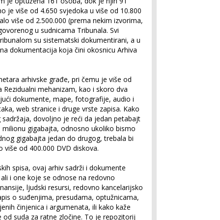
m je optužena 161 osoba, dok je njih 91
o je više od 4.650 svjedoka u više od 10.800
talo više od 2.500.000 (prema nekim izvorima,
izgovorenog u sudnicama Tribunala. Svi
Tribunalom su sistematski dokumentirani, a u
jena dokumentacija koja čini okosnicu Arhiva
metara arhivske građe, pri čemu je više od
 Rezidualni mehanizam, kao i skoro dva
čujući dokumente, mape, fotografije, audio i
aka, web stranice i druge vrste zapisa. Kako
g sadržaja, dovoljno je reći da jedan petabajt
m milionu gigabajta, odnosno ukoliko bismo
dnog gigabajta jedan do drugog, trebala bi
o više od 400.000 DVD diskova.
kih spisa, ovaj arhiv sadrži i dokumente
a, ali i one koje se odnose na redovno
nansije, ljudski resursi, redovno kancelarijsko
 zapis o suđenjima, presudama, optužnicama,
enih činjenica i argumenata, ili kako kaže
e od suda za ratne zločine. To je repozitorij