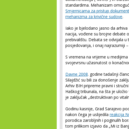
standardima. Mehanizam omogućuje
Smjernicama za pristup dokumen
mehanizma za krivične sudove
.
Iako je bjelodano jasno da arhiva 
nacija, vođene su brojne debate 
prebivalištu. Debata se odvijala u 
posjedovanja, i onaj najrazumiji –
S vremena na vrijeme u medijima se
svojevrsnu užasnutost o konačnom
Davne 2008
. godine tadašnji član
Silajdžić su bili za donošenje zakl
Arhiv BIH pripreme pravni i stručn
Haškog tribunala, na šta je uloži
je zaključak „destruktivan po vitalni
Godinu kasnije, Grad Sarajevo podn
nakon čega je uslijedila
reakcija N
porodica zarobljnih i poginulih bora
tom prilikom izjavio da „Mi iz B