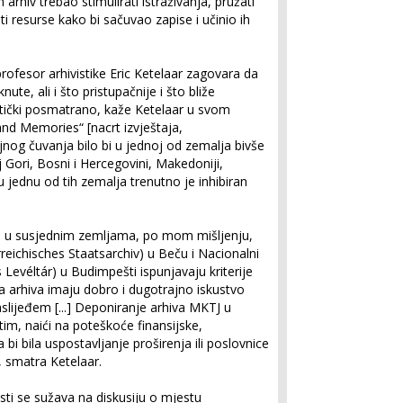
n arhiv trebao stimulirati istraživanja, pružati
iti resurse kako bi sačuvao zapise i učinio ih
ofesor arhivistike Eric Ketelaar zagovara da
nute, ali i što pristupačnije i što bliže
istički posmatrano, kaže Ketelaar u svom
 and Memories“ [nacrt izvještaja,
ajnog čuvanja bilo bi u jednoj od zemalja bivše
oj Gori, Bosni i Hercegovini, Makedoniji,
u jednu od tih zemalja trenutno je inhibiran
ija u susjednim zemljama, po mom mišljenju,
reichisches Staatsarchiv) u Beču i Nacionalni
evéltár) u Budimpešti ispunjavaju kriterije
a arhiva imaju dobro i dugotrajno iskustvo
slijeđem [...] Deponiranje arhiva MKTJ u
im, naići na poteškoće finansijske,
 bi bila uspostavljanje proširenja ili poslovnice
, smatra Ketelaar.
osti se sužava na diskusiju o mjestu