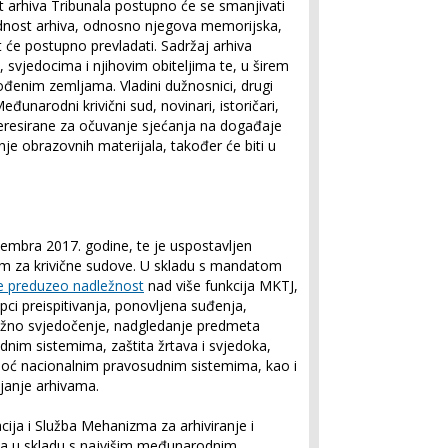
t arhiva Tribunala postupno će se smanjivati
jednost arhiva, odnosno njegova memorijska,
t će postupno prevladati. Sadržaj arhiva
, svjedocima i njihovim obiteljima te, u širem
đenim zemljama. Vladini dužnosnici, drugi
unarodni krivični sud, novinari, istoričari,
interesirane za očuvanje sjećanja na događaje
nje obrazovnih materijala, također će biti u
embra 2017. godine, te je uspostavljen
m za krivične sudove. U skladu s mandatom
 preduzeo nadležnost
nad više funkcija MKTJ,
pci preispitivanja, ponovljena suđenja,
ažno svjedočenje, nadgledanje predmeta
dnim sistemima, zaštita žrtava i svjedoka,
moć nacionalnim pravosudnim sistemima, kao i
ljanje arhivama.
acija i Služba Mehanizma za arhiviranje i
va u skladu s najvišim međunarodnim