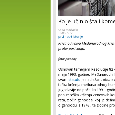
Ko je učinio šta i kom
Saša Madacki
15/03/2022
prvi nacrt istorije
Priča o Arhivu Međunarodnog krivič
protiv poricanja.
foto: pixabay
Osnovan temeljem Rezolucije 827 S
maja 1993. godine, Međunarodni kri
svom
statutu
je nadležan
ratione
teška kršenja međunarodnog huma
Jugoslavije od početka 1991. godin
poput: teška kršenja Ženevskih kon
rata, zločin genocida, koji je defin
o genocidu iz 1948., te zločine pro