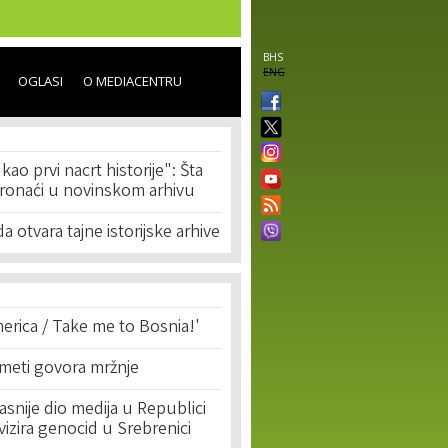
BHS
ENG
OGLASI
O MEDIACENTRU
ao prvi nacrt historije": Šta
ronaći u novinskom arhivu
a otvara tajne istorijske arhive
erica / Take me to Bosnia!'
 meti govora mržnje
asnije dio medija u Republici
ivizira genocid u Srebrenici