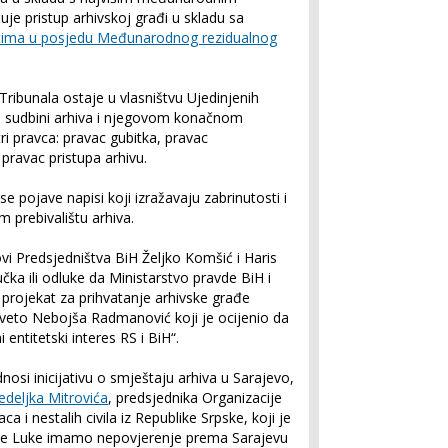
 pristup arhivskoj građi u skladu sa
tima u posjedu Međunarodnog rezidualnog
Tribunala ostaje u vlasništvu Ujedinjenih
o sudbini arhiva i njegovom konačnom
tri pravca: pravac gubitka, pravac
 pravac pristupa arhivu.
 pojave napisi koji izražavaju zabrinutosti i
 prebivalištu arhiva.
ovi Predsjedništva BiH Željko Komšić i Haris
jučka ili odluke da Ministarstvo pravde BiH i
i projekat za prihvatanje arhivske građe
o veto Nebojša Radmanović koji je ocijenio da
 entitetski interes RS i BiH“.
osi inicijativu o smještaju arhiva u Sarajevo,
edeljka Mitrovića
, predsjednika Organizacije
ca i nestalih civila iz Republike Srpske, koji je
anje Luke imamo nepovjerenje prema Sarajevu