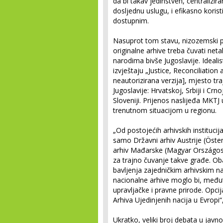
da bi takav jedinstven, centralizira
dosljednu uslugu, i efikasno korist
dostupnim.
Nasuprot tom stavu, nizozemski pr
originalne arhive treba čuvati netak
narodima bivše Jugoslavije. Ideal
izvještaju „Justice, Reconciliation
neautorizirana verzija], mjesto tr
Jugoslavije: Hrvatskoj, Srbiji i Crn
Sloveniji. Prijenos naslijeđa MKTJ 
trenutnom situacijom u regionu.
„Od postojećih arhivskih instituc
samo Državni arhiv Austrije (Öster
arhiv Mađarske (Magyar Országos L
za trajno čuvanje takve građe. Ob
bavljenja zajedničkim arhivskim na
nacionalne arhive moglo bi, međut
upravljačke i pravne prirode. Opcija
Arhiva Ujedinjenih nacija u Evropi“
Ukratko, veliki broj debata u javn