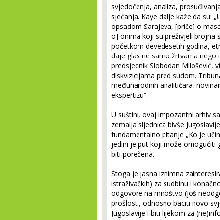
svjedočenja, analiza, prosuđivanja,
sjećanja. Kaye dalje kaže da su: „U 
opsadom Sarajeva, [priče] o masak
o] onima koji su preživjeli brojna
početkom devedesetih godina, etni
daje glas ne samo žrtvama nego i 
predsjednik Slobodan Milošević, vi
diskvizicijama pred sudom. Tribuna
međunarodnih analitičara, novinara,
ekspertizu“.
U suštini, ovaj impozantni arhiv 
zemalja sljednica bivše Jugoslavij
fundamentalno pitanje „Ko je učin
jedini je put koji može omogućiti
biti porečena.
Stoga je jasna iznimna zainteresira
istraživačkih) za sudbinu i konačn
odgovore na mnoštvo (još neodgov
prošlosti, odnosno baciti novo sv
Jugoslavije i biti lijekom za (ne)