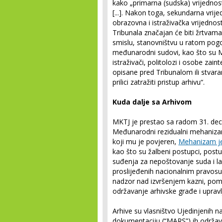
kako „primarna (sudska) vrijednos
[...]. Nakon toga, sekundarna vri
obrazovna i istraživačka vrijednos
Tribunala značajan će biti žrtvama
smislu, stanovništvu u ratom pogo
međunarodni sudovi, kao što su Međ
istraživači, politolozi i osobe za
opisane pred Tribunalom ili stvara
prilici zatražiti pristup arhivu“.
Kuda dalje sa Arhivom
MKTJ je prestao sa radom 31. dec
Međunarodni rezidualni mehaniza
koji mu je povjeren,
Mehanizam je
kao što su žalbeni postupci, postu
suđenja za nepoštovanje suda i l
proslijeđenih nacionalnim pravosu
nadzor nad izvršenjem kazni, po
održavanje arhivske građe i uprav
Arhive su vlasništvo Ujedinjenih n
dokumentaciju (“MARS”) ih održa