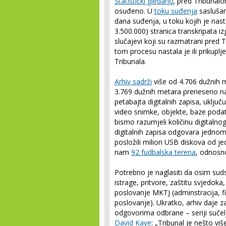
Statistički gledano
,
pred Tribunalo
osuđeno. U
toku suđenja
saslušan
dana suđenja, u toku kojih je nas
3.500.000) stranica transkripata 
slučajevi koji su razmatrani pred 
tom procesu nastala je ili prikupl
Tribunala.
Arhiv sadrži
više od 4.706 dužnih 
3.769 dužnih metara preneseno na
petabajta digitalnih zapisa, uklju
video snimke, objekte, baze podat
bismo razumjeli količinu digitalno
digitalnih zapisa odgovara jedno
posložili milion USB diskova od je
nam
92 fudbalska terena
, odnosn
Potrebno je naglasiti da osim suds
istrage, pritvore, zaštitu svjedok
poslovanje MKTJ (adminstracija, fi
poslovanje). Ukratko, arhiv daje
odgovorima odbrane – seriji sučelj
David Kaye
: „Tribunal je nešto viš