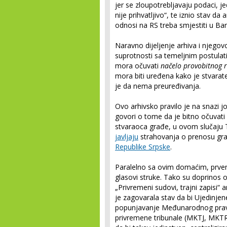
jer se zloupotrebljavaju podaci, j
nije prihvatljivo“, te iznio stav da 
odnosi na RS treba smjestiti u Ba
Naravno dijeljenje arhiva i njego
suprotnosti sa temeljnim postulatim
mora očuvati
načelo provobitnog 
mora biti uređena kako je stvarat
je da nema preuređivanja.
Ovo arhivsko pravilo je na snazi j
govori o tome da je bitno očuvati
stvaraoca građe, u ovom slučaju 
javljaju
strahovanja o prenosu gra
Republike Srpske
.
Paralelno sa ovim domaćim, prvenst
glasovi struke. Tako su doprinos ovo
„Privremeni sudovi, trajni zapisi“ 
je zagovarala stav da bi Ujedinjene
popunjavanje Međunarodnog pravo
privremene tribunale (MKTJ, MKTR,