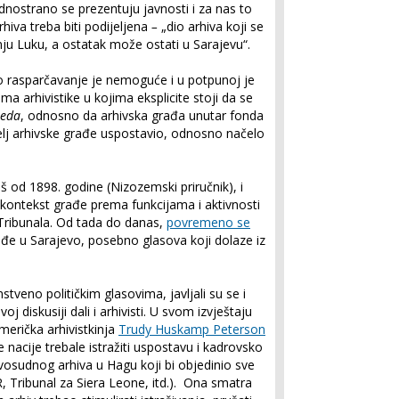
ednostrano se prezentuju javnosti i za nas to
arhiva treba biti podijeljena
–
„dio arhiva koji se
nju Luku, a ostatak može ostati u Sarajevu“.
vo rasparčavanje je nemoguće i u potpunoj je
a arhivistike u kojima eksplicite stoji da se
reda
, odnosno da arhivska građa unutar fonda
elj arhivske građe uspostavio, odnosno načelo
oš od 1898. godine (Nizozemski priručnik), i
 kontekst građe prema funkcijama i aktivnosti
Tribunala. Od tada do danas,
povremeno se
đe u Sarajevo, posebno glasova koji dolaze iz
veno političkim glasovima, javljali su se i
j diskusiji dali i arhivisti. U svom izvještaju
američka arhivistkinja
Trudy Huskamp Peterson
 nacije trebale istražiti uspostavu i kadrovsko
sudnog arhiva u Hagu koji bi objedinio sve
 Tribunal za Siera Leone, itd.). Ona smatra