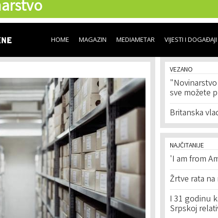
arstvo
Skip to
main
content
HOME
MAGAZIN
MEDIAMETAR
VIJESTI I DOGAĐAJI
VEZANO
"Novinarstvo k
sve možete p
Britanska vlad
NAJČITANIJE
'I am from Am
Žrtve rata na
I 31 godinu k
Srpskoj relat