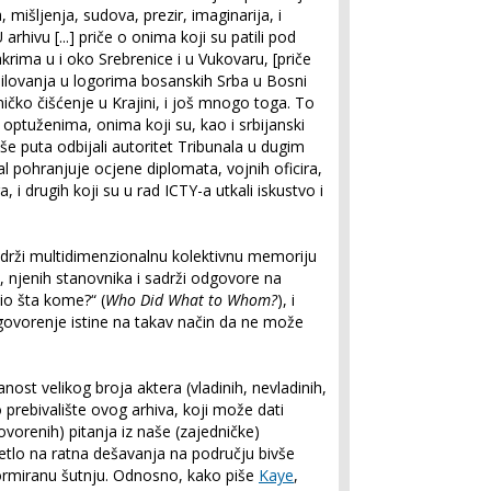
 mišljenja, sudova, prezir, imaginarija, i
arhivu [...] priče o onima koji su patili pod
rima u i oko Srebrenice i u Vukovaru, [priče
 silovanja u logorima bosanskih Srba u Bosni
čko čišćenje u Krajini, i još mnogo toga. To
optuženima, onima koji su, kao i srbijanski
še puta odbijali autoritet Tribunala u dugim
l pohranjuje ocjene diplomata, vojnih oficira,
 i drugih koji su u rad ICTY-a utkali iskustvo i
sadrži multidimenzionalnu kolektivnu memoriju
e, njenih stanovnika i sadrži odgovore na
io šta kome?“ (
Who Did What to Whom?
), i
 govorenje istine na takav način da ne može
nost velikog broja aktera (vladinih, nevladinih,
o prebivalište ovog arhiva, koji može dati
orenih) pitanja iz naše (zajedničke)
jetlo na ratna dešavanja na području bivše
informiranu šutnju. Odnosno, kako piše
Kaye
,