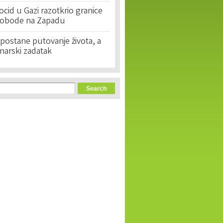
cid u Gazi razotkrio granice
lobode na Zapadu
postane putovanje života, a
narski zadatak
orm