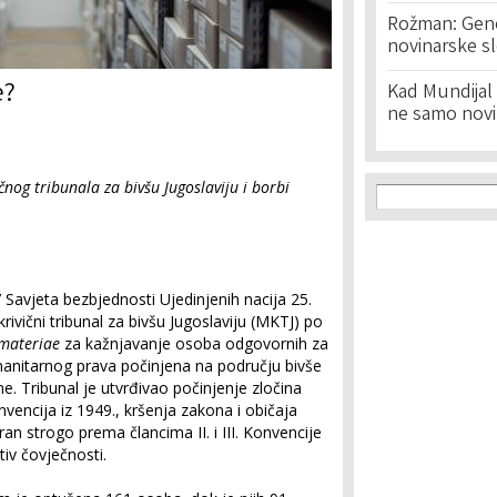
Rožman: Geno
novinarske s
e?
Kad Mundijal 
ne samo novi
Search f
nog tribunala za bivšu Jugoslaviju i borbi
Search
avjeta bezbjednosti Ujedinjenih nacija 25.
vični tribunal za bivšu Jugoslaviju (MKTJ) po
 materiae
za kažnjavanje osoba odgovornih za
nitarnog prava počinjena na području bivše
e. Tribunal je utvrđivao počinjenje zločina
vencija iz 1949., kršenja zakona i običaja
iran strogo prema člancima II. i III. Konvencije
tiv čovječnosti.