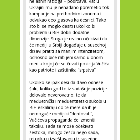
nejasnih razloga – podržava. Rat u
Ukrajini mu je nenadano poremetio tok
kampanje na prethodnim izborima i
odvukao deo glasova ka desnici. Tako
što bi se moglo desiti i ukoliko bi
problemi u BiH dobili dodatne
dimenzije. Stoga je realno očekivati da
će mediji u Srbiji događaje u susednoj
državi pratiti sa manjim intenzitetom,
odnosno biće rabljeni samo u onom
meri u kojoj će se čuvati pozicija Vučića
kao patriote i zaštitnika “srpstva”.
Ukoliko se ipak desi da đavo odnese
šalu, koliko god to iz sadašnje pozicije
delovalo neverovatno, te da
međuetnički i međuentitetski sukobi u
BiH eskaliraju do te mere da ih je
nemoguće medijski “denfovati”,
Vučićeva propaganda će izmeniti
taktiku. Tada se može očekivati
žestoka, mnogo žešća nego sada,
retorika u izveštavanju iz susedne