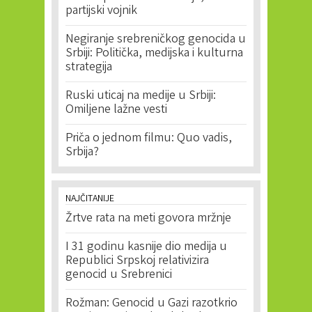
partijski vojnik
Negiranje srebreničkog genocida u
Srbiji: Politička, medijska i kulturna
strategija
Ruski uticaj na medije u Srbiji:
Omiljene lažne vesti
Priča o jednom filmu: Quo vadis,
Srbija?
NAJČITANIJE
Žrtve rata na meti govora mržnje
I 31 godinu kasnije dio medija u
Republici Srpskoj relativizira
genocid u Srebrenici
Rožman: Genocid u Gazi razotkrio