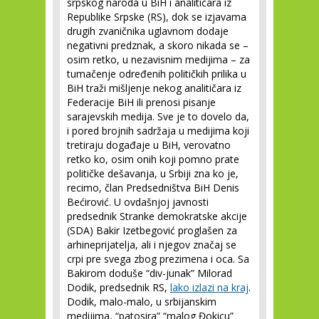
srpskog naroda u BiH i analitičara iz
Republike Srpske (RS), dok se izjavama
drugih zvaničnika uglavnom dodaje
negativni predznak, a skoro nikada se –
osim retko, u nezavisnim medijima – za
tumačenje određenih političkih prilika u
BiH traži mišljenje nekog analitičara iz
Federacije BiH ili prenosi pisanje
sarajevskih medija. Sve je to dovelo da,
i pored brojnih sadržaja u medijima koji
tretiraju događaje u BiH, verovatno
retko ko, osim onih koji pomno prate
političke dešavanja, u Srbiji zna ko je,
recimo, član Predsedništva BiH Denis
Bećirović. U ovdašnjoj javnosti
predsednik Stranke demokratske akcije
(SDA) Bakir Izetbegović proglašen za
arhineprijatelja, ali i njegov značaj se
crpi pre svega zbog prezimena i oca. Sa
Bakirom doduše “div-junak” Milorad
Dodik, predsednik RS,
lako izlazi na kraj
.
Dodik, malo-malo, u srbijanskim
medijima, “patosira” “malog Đokicu”