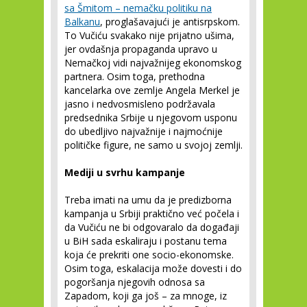
sa Šmitom – nemačku politiku na
Balkanu
, proglašavajući je antisrpskom.
To Vučiću svakako nije prijatno ušima,
jer ovdašnja propaganda upravo u
Nemačkoj vidi najvažnijeg ekonomskog
partnera. Osim toga, prethodna
kancelarka ove zemlje Angela Merkel je
jasno i nedvosmisleno podržavala
predsednika Srbije u njegovom usponu
do ubedljivo najvažnije i najmoćnije
političke figure, ne samo u svojoj zemlji.
Mediji u svrhu kampanje
Treba imati na umu da je predizborna
kampanja u Srbiji praktično već počela i
da Vučiću ne bi odgovaralo da događaji
u BiH sada eskaliraju i postanu tema
koja će prekriti one socio-ekonomske.
Osim toga, eskalacija može dovesti i do
pogoršanja njegovih odnosa sa
Zapadom, koji ga još – za mnoge, iz