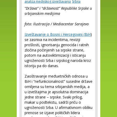
analiza medijskog izvještavanja
Srbija
“Država” i “državnost” Republike Srpske u
srbijanskim medijima
foto: Ilustracija / Mediacentar Sarajevo
Izveštavanje o Bosni i Hercegovini (BiH
)
se zasniva na incidentima, reviziji
prošlosti, ignorisanju genocida i ratnih
zločina počinjenih sa srpske strane,
potom na autoviktimizaciji i isticanju
ugroženosti Srba i srpskog naroda kroz
istoriju pa do danas.
Zaoštravanje međuetničkih odnosa u
BiH i “nefunkcionalnost” susedne države
omiljena su tema srbijanskih medija, a
u izveštajima je apsolutna dominacija
jedne strane – srpske. Svaki prilog,
makar u podtekstu, sadrži priču o
ugroženosti Srba. U afirmativnom obliku
prenose se izjave političkih lidera