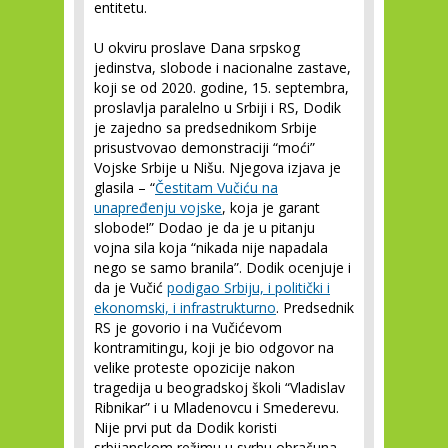
entitetu.
U okviru proslave Dana srpskog
jedinstva, slobode i nacionalne zastave,
koji se od 2020. godine, 15. septembra,
proslavlja paralelno u Srbiji i RS, Dodik
je zajedno sa predsednikom Srbije
prisustvovao demonstraciji “moći”
Vojske Srbije u Nišu. Njegova izjava je
glasila – “
Čestitam Vučiću na
unapređenju vojske
, koja je garant
slobode!” Dodao je da je u pitanju
vojna sila koja “nikada nije napadala
nego se samo branila”. Dodik ocenjuje i
da je Vučić
podigao Srbiju, i politički i
ekonomski, i infrastrukturno
. Predsednik
RS je govorio i na Vučićevom
kontramitingu, koji je bio odgovor na
velike proteste opozicije nakon
tragedija u beogradskoj školi “Vladislav
Ribnikar” i u Mladenovcu i Smederevu.
Nije prvi put da Dodik koristi
srbijanskom režimu u svrhu obračuna