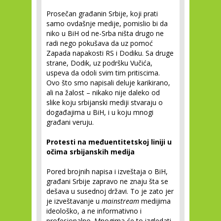
Prosečan građanin Srbije, koji prati
samo ovdašnje medije, pomislio bi da
niko u BiH od ne-Srba ništa drugo ne
radi nego pokušava da uz pomoć
Zapada napakosti RS i Dodiku. Sa druge
strane, Dodik, uz podršku Vučića,
uspeva da odoli svim tim pritiscima.
Ovo što smo napisali deluje karikirano,
ali na žalost – nikako nije daleko od
slike koju srbijanski mediji stvaraju o
događajima u BiH, i u koju mnogi
građani veruju.
Protesti na međuentitetskoj liniji u
očima srbijanskih medija
Pored brojnih napisa i izveštaja o BiH,
građani Srbije zapravo ne znaju šta se
dešava u susednoj državi. To je zato jer
je izveštavanje u
mainstream
medijima
ideološko, a ne informativno i
profesionalno. Mnogima će to izgledati