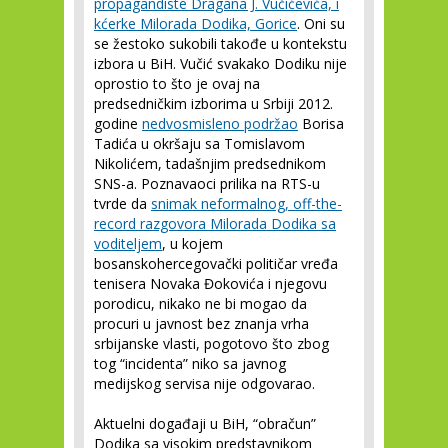
propagandiste Dragana J. Vučićevića, i
kćerke Milorada Dodika, Gorice
. Oni su
se žestoko sukobili takođe u kontekstu
izbora u BiH. Vučić svakako Dodiku nije
oprostio to što je ovaj na
predsedničkim izborima u Srbiji 2012.
godine
nedvosmisleno podržao
Borisa
Tadića u okršaju sa Tomislavom
Nikolićem, tadašnjim predsednikom
SNS-a. Poznavaoci prilika na RTS-u
tvrde da
snimak neformalnog, off-the-
record razgovora Milorada Dodika sa
voditeljem
, u kojem
bosanskohercegovački političar vređa
tenisera Novaka Đokovića i njegovu
porodicu, nikako ne bi mogao da
procuri u javnost bez znanja vrha
srbijanske vlasti, pogotovo što zbog
tog “incidenta” niko sa javnog
medijskog servisa nije odgovarao.
Aktuelni događaji u BiH, “obračun”
Dodika sa visokim predstavnikom