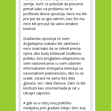
zemlje. Vučić će pokušati da preuzme
primat kako na problemu ne bi
profitirala desna opozicija. Neće mu biti
prvi put da se igra vatrom, kao što mu
neće biti prvi put da vatra izmakne
kontroli.
Građanska opozicija će ovim
događajima svakako biti zatečena i
neće znati kako da se odredi prema
njima. Ako budu kritikovali Dodikovu
politiku, biće proglašeni izdajnicima na
svim naslovnicama i u svim udarnim
informativnim emisijama televizija sa
nacionalnom pokrivenošću. Ako to ne
urade, ostaće ne samo bez dela
glasača, već i dela članova. Zato će biti
konfuzni kao onomad kada je rat u
Ukrajini započeo.
A gde su u celoj ovoj političko-
medijskoj priči građani Srbije i BiH, koji