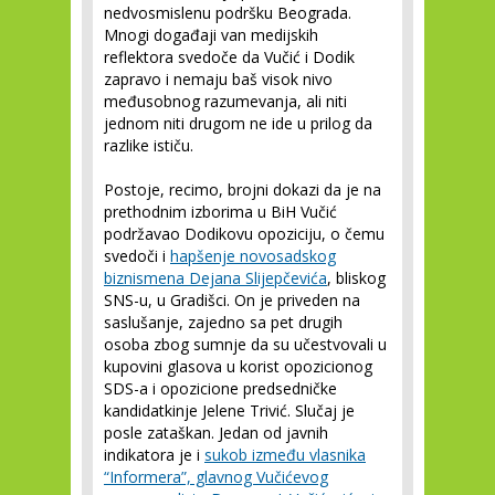
nedvosmislenu podršku Beograda.
Mnogi događaji van medijskih
reflektora svedoče da Vučić i Dodik
zapravo i nemaju baš visok nivo
međusobnog razumevanja, ali niti
jednom niti drugom ne ide u prilog da
razlike ističu.
Postoje, recimo, brojni dokazi da je na
prethodnim izborima u BiH Vučić
podržavao Dodikovu opoziciju, o čemu
svedoči i
hapšenje novosadskog
biznismena Dejana Slijepčevića
, bliskog
SNS-u, u Gradišci. On je priveden na
saslušanje, zajedno sa pet drugih
osoba zbog sumnje da su učestvovali u
kupovini glasova u korist opozicionog
SDS-a i opozicione predsedničke
kandidatkinje Jelene Trivić. Slučaj je
posle zataškan. Jedan od javnih
indikatora je i
sukob između vlasnika
“Informera”, glavnog Vučićevog