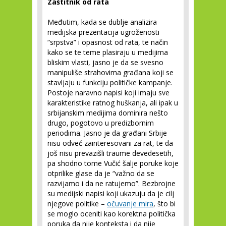
Zaštitnik od rata
Međutim, kada se dublje analizira
medijska prezentacija ugroženosti
“srpstva” i opasnost od rata, te način
kako se te teme plasiraju u medijima
bliskim vlasti, jasno je da se svesno
manipuliše strahovima građana koji se
stavljaju u funkciju političke kampanje.
Postoje naravno napisi koji imaju sve
karakteristike ratnog huškanja, ali ipak u
srbijanskim medijima dominira nešto
drugo, pogotovo u predizbornim
periodima. Jasno je da građani Srbije
nisu odveć zainteresovani za rat, te da
još nisu prevazišli traume devedesetih,
pa shodno tome Vučić šalje poruke koje
otprilike glase da je “važno da se
razvijamo i da ne ratujemo”. Bezbrojne
su medijski napisi koji ukazuju da je cilj
njegove politike –
očuvanje mira
, što bi
se moglo oceniti kao korektna politička
poruka da nije konteksta i da nije