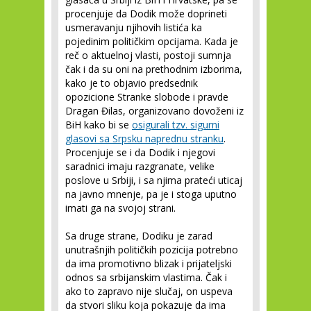
procenjuje da Dodik može doprineti
usmeravanju njihovih listića ka
pojedinim političkim opcijama. Kada je
reč o aktuelnoj vlasti, postoji sumnja
čak i da su oni na prethodnim izborima,
kako je to objavio predsednik
opozicione Stranke slobode i pravde
Dragan Đilas, organizovano dovoženi iz
BiH kako bi se
osigurali tzv. sigurni
glasovi sa Srpsku naprednu stranku
.
Procenjuje se i da Dodik i njegovi
saradnici imaju razgranate, velike
poslove u Srbiji, i sa njima prateći uticaj
na javno mnenje, pa je i stoga uputno
imati ga na svojoj strani.
Sa druge strane, Dodiku je zarad
unutrašnjih političkih pozicija potrebno
da ima promotivno blizak i prijateljski
odnos sa srbijanskim vlastima. Čak i
ako to zapravo nije slučaj, on uspeva
da stvori sliku koja pokazuje da ima