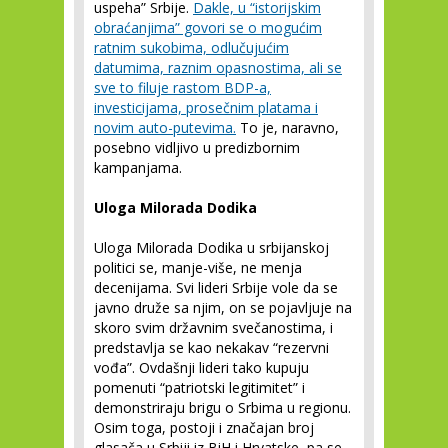
uspeha” Srbije.
Dakle, u “istorijskim
obraćanjima” govori se o mogućim
ratnim sukobima, odlučujućim
datumima, raznim opasnostima, ali se
sve to filuje rastom BDP-a,
investicijama, prosečnim platama i
novim auto-putevima.
To je, naravno,
posebno vidljivo u predizbornim
kampanjama.
Uloga Milorada Dodika
Uloga Milorada Dodika u srbijanskoj
politici se, manje-više, ne menja
decenijama. Svi lideri Srbije vole da se
javno druže sa njim, on se pojavljuje na
skoro svim državnim svečanostima, i
predstavlja se kao nekakav “rezervni
vođa”. Ovdašnji lideri tako kupuju
pomenuti “patriotski legitimitet” i
demonstriraju brigu o Srbima u regionu.
Osim toga, postoji i značajan broj
glasača u Srbiji iz BiH i Hrvatske, pa se