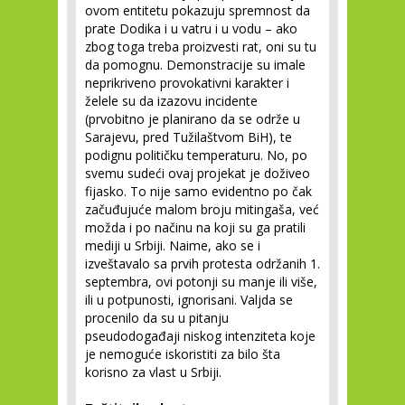
ovom entitetu pokazuju spremnost da
prate Dodika i u vatru i u vodu – ako
zbog toga treba proizvesti rat, oni su tu
da pomognu. Demonstracije su imale
neprikriveno provokativni karakter i
želele su da izazovu incidente
(prvobitno je planirano da se održe u
Sarajevu, pred Tužilaštvom BiH), te
podignu političku temperaturu. No, po
svemu sudeći ovaj projekat je doživeo
fijasko. To nije samo evidentno po čak
začuđujuće malom broju mitingaša, već
možda i po načinu na koji su ga pratili
mediji u Srbiji. Naime, ako se i
izveštavalo sa prvih protesta održanih 1.
septembra, ovi potonji su manje ili više,
ili u potpunosti, ignorisani. Valjda se
procenilo da su u pitanju
pseudodogađaji niskog intenziteta koje
je nemoguće iskoristiti za bilo šta
korisno za vlast u Srbiji.