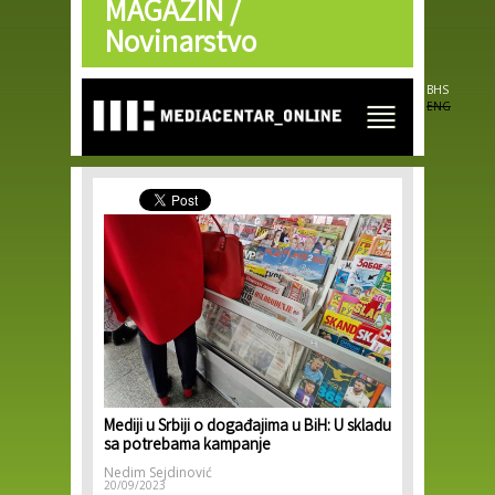
MAGAZIN /
Skip to
main
Novinarstvo
content
BHS
ENG
Mediji u Srbiji o događajima u BiH: U skladu
sa potrebama kampanje
Nedim Sejdinović
20/09/2023