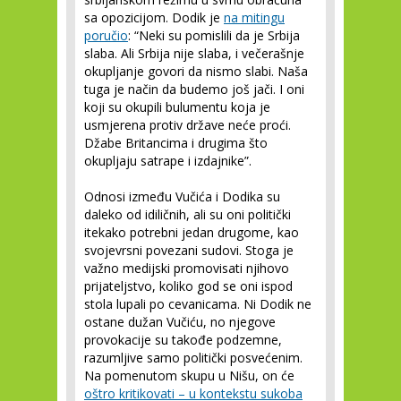
sa opozicijom. Dodik je
na mitingu
poručio
: “Neki su pomislili da je Srbija
slaba. Ali Srbija nije slaba, i večerašnje
okupljanje govori da nismo slabi. Naša
tuga je način da budemo još jači. I oni
koji su okupili bulumentu koja je
usmjerena protiv države neće proći.
Džabe Britancima i drugima što
okupljaju satrape i izdajnike”.
Odnosi između Vučića i Dodika su
daleko od idiličnih, ali su oni politički
itekako potrebni jedan drugome, kao
svojevrsni povezani sudovi. Stoga je
važno medijski promovisati njihovo
prijateljstvo, koliko god se oni ispod
stola lupali po cevanicama. Ni Dodik ne
ostane dužan Vučiću, no njegove
provokacije su takođe podzemne,
razumljive samo politički posvećenim.
Na pomenutom skupu u Nišu, on će
oštro kritikovati – u kontekstu sukoba