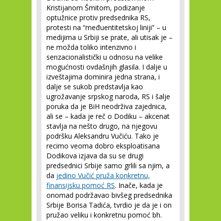
Kristijanom Šmitom, podizanje
optužnice protiv predsednika RS,
protesti na “međuentitetskoj liniji” – u
medijima u Srbiji se prate, ali utisak je –
ne možda toliko intenzivno i
senzacionalistički u odnosu na velike
mogućnosti ovdašnjih glasila. I dalje u
izveštajima dominira jedna strana, i
dalje se sukob predstavlja kao
ugrožavanje srpskog naroda, RS i šalje
poruka da je BiH neodrživa zajednica,
ali se – kada je reč o Dodiku – akcenat
stavlja na nešto drugo, na njegovu
podršku Aleksandru Vučiću. Tako je
recimo veoma dobro eksploatisana
Dodikova izjava da su se drugi
predsednici Srbije samo grlili sa njim, a
da
jedino Vučić pruža konkretnu,
finansijsku pomoć RS
. Inače, kada je
onomad podržavao bivšeg predsednika
Srbije Borisa Tadića, tvrdio je da je i on
pružao veliku i konkretnu pomoć bh.