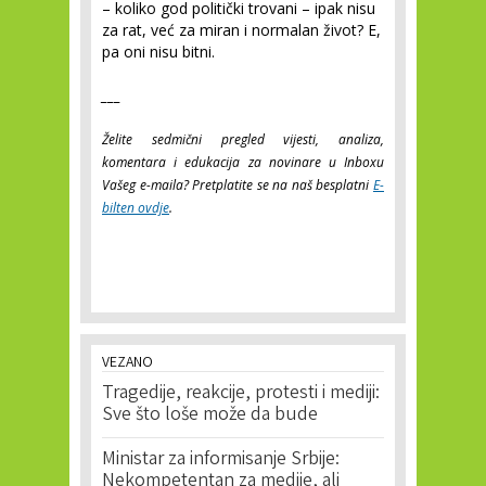
– koliko god politički trovani – ipak nisu
za rat, već za miran i normalan život? E,
pa oni nisu bitni.
___
Želite sedmični pregled vijesti, analiza,
komentara i edukacija za novinare u Inboxu
Vašeg e-maila? Pretplatite se na naš besplatni
E-
bilten ovdje
.
VEZANO
Tragedije, reakcije, protesti i mediji:
Sve što loše može da bude
Ministar za informisanje Srbije:
Nekompetentan za medije, ali