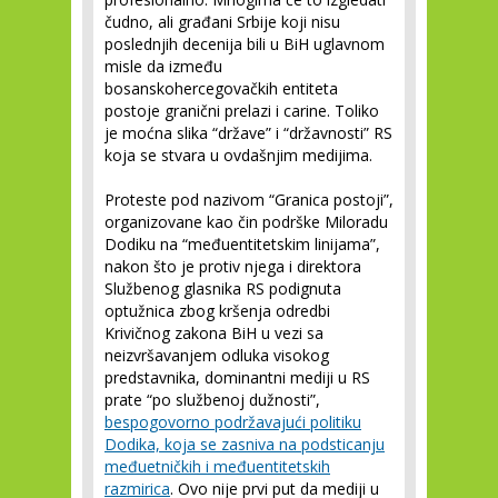
čudno, ali građani Srbije koji nisu
poslednjih decenija bili u BiH uglavnom
misle da između
bosanskohercegovačkih entiteta
postoje granični prelazi i carine. Toliko
je moćna slika “države” i “državnosti” RS
koja se stvara u ovdašnjim medijima.
Proteste pod nazivom “Granica postoji”,
organizovane kao čin podrške Miloradu
Dodiku na “međuentitetskim linijama”,
nakon što je protiv njega i direktora
Službenog glasnika RS podignuta
optužnica zbog kršenja odredbi
Krivičnog zakona BiH u vezi sa
neizvršavanjem odluka visokog
predstavnika, dominantni mediji u RS
prate “po službenoj dužnosti”,
bespogovorno podržavajući politiku
Dodika, koja se zasniva na podsticanju
međuetničkih i međuentitetskih
razmirica
. Ovo nije prvi put da mediji u