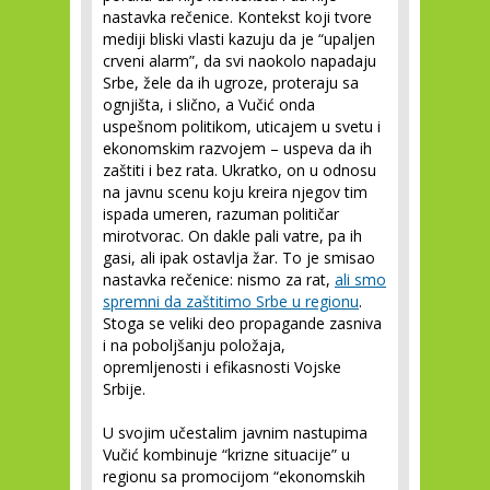
nastavka rečenice. Kontekst koji tvore
mediji bliski vlasti kazuju da je “upaljen
crveni alarm”, da svi naokolo napadaju
Srbe, žele da ih ugroze, proteraju sa
ognjišta, i slično, a Vučić onda
uspešnom politikom, uticajem u svetu i
ekonomskim razvojem – uspeva da ih
zaštiti i bez rata. Ukratko, on u odnosu
na javnu scenu koju kreira njegov tim
ispada umeren, razuman političar
mirotvorac. On dakle pali vatre, pa ih
gasi, ali ipak ostavlja žar. To je smisao
nastavka rečenice: nismo za rat,
ali smo
spremni da zaštitimo Srbe u regionu
.
Stoga se veliki deo propagande zasniva
i na poboljšanju položaja,
opremljenosti i efikasnosti Vojske
Srbije.
U svojim učestalim javnim nastupima
Vučić kombinuje “krizne situacije” u
regionu sa promocijom “ekonomskih