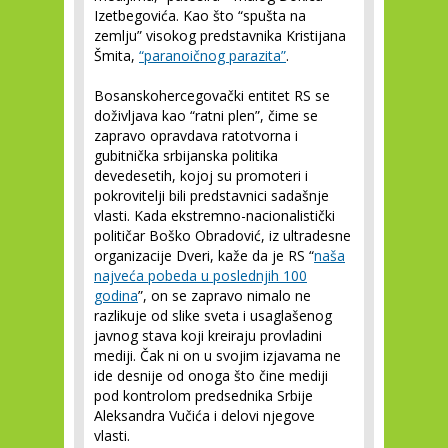
Izetbegovića. Kao što “spušta na
zemlju” visokog predstavnika Kristijana
Šmita,
“paranoičnog parazita”
.
Bosanskohercegovački entitet RS se
doživljava kao “ratni plen”, čime se
zapravo opravdava ratotvorna i
gubitnička srbijanska politika
devedesetih, kojoj su promoteri i
pokrovitelji bili predstavnici sadašnje
vlasti. Kada ekstremno-nacionalistički
političar Boško Obradović, iz ultradesne
organizacije Dveri, kaže da je RS “
naša
najveća pobeda u poslednjih 100
godina
”, on se zapravo nimalo ne
razlikuje od slike sveta i usaglašenog
javnog stava koji kreiraju provladini
mediji. Čak ni on u svojim izjavama ne
ide desnije od onoga što čine mediji
pod kontrolom predsednika Srbije
Aleksandra Vučića i delovi njegove
vlasti.