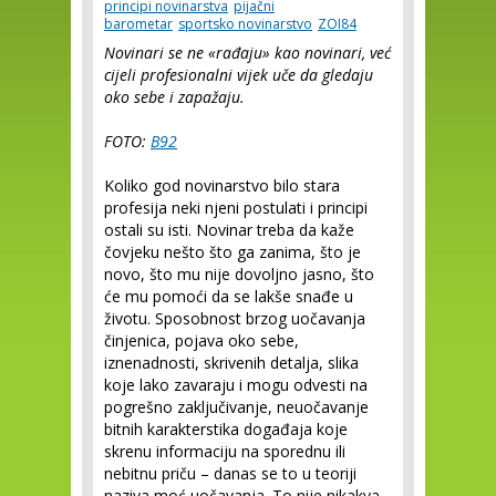
principi novinarstva
pijačni
barometar
sportsko novinarstvo
ZOI84
Novinari se ne «rađaju» kao novinari, već
cijeli profesionalni vijek uče da gledaju
oko sebe i zapažaju.
FOTO:
B92
Koliko god novinarstvo bilo stara
profesija neki njeni postulati i principi
ostali su isti. Novinar treba da kaže
čovjeku nešto što ga zanima, što je
novo, što mu nije dovoljno jasno, što
će mu pomoći da se lakše snađe u
životu. Sposobnost brzog uočavanja
činjenica, pojava oko sebe,
iznenadnosti, skrivenih detalja, slika
koje lako zavaraju i mogu odvesti na
pogrešno zaključivanje, neuočavanje
bitnih karakterstika događaja koje
skrenu informaciju na sporednu ili
nebitnu priču – danas se to u teoriji
naziva moć uočavanja. To nije nikakva