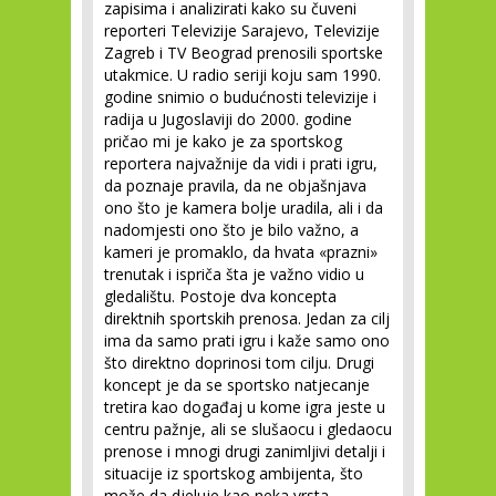
zapisima i analizirati kako su čuveni
reporteri Televizije Sarajevo, Televizije
Zagreb i TV Beograd prenosili sportske
utakmice. U radio seriji koju sam 1990.
godine snimio o budućnosti televizije i
radija u Jugoslaviji do 2000. godine
pričao mi je kako je za sportskog
reportera najvažnije da vidi i prati igru,
da poznaje pravila, da ne objašnjava
ono što je kamera bolje uradila, ali i da
nadomjesti ono što je bilo važno, a
kameri je promaklo, da hvata «prazni»
trenutak i ispriča šta je važno vidio u
gledalištu. Postoje dva koncepta
direktnih sportskih prenosa. Jedan za cilj
ima da samo prati igru i kaže samo ono
što direktno doprinosi tom cilju. Drugi
koncept je da se sportsko natjecanje
tretira kao događaj u kome igra jeste u
centru pažnje, ali se slušaocu i gledaocu
prenose i mnogi drugi zanimljivi detalji i
situacije iz sportskog ambijenta, što
može da djeluje kao neka vrsta