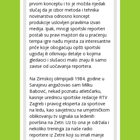
prvom konceptu i to je možda rijedak
slučaj da je izbor metoda i tehnika
novinarstva odnosno koncept
produkcije uslovljen pravilima izvan
medija. Ipak, mnogi sportski reporteri
postali su pravi majstori da u praćenju
tempa igre nađu mjesta za interesantne
priče koje obogaćuju opšti sportski
ugođaj ili otkrivaju detalje o kojima
gledaoci i slušaoci malo znaju ili samo
zavise od uočavanja reportera.
Na Zimskoj olimpijadi 1984. godine u
Sarajevu angažovao sam Milku
Babović, nekad poznatu atletičarku,
kasnije urednicu sportske redacije RTV
Zagreb i pravog eksperta za sportove
na ledu, kao savjetnicu na umjetničkom
oblikovanju tv signala sa ledenih
površina na Zetri. Uz to ona je održala i
nekoliko treninga za naše radio
reportere iz Zetre koji su imali manje