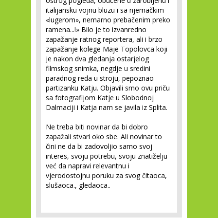
oštrog pogleda, obučene u zarobljenu i
italijansku vojnu bluzu i sa njemačkim
«lugerom», nemarno prebačenim preko
ramena...!» Bilo je to izvanredno
zapažanje ratnog reportera, ali i brzo
zapažanje kolege Maje Topolovca koji
je nakon dva gledanja ostarjelog
filmskog snimka, negdje u sredini
paradnog reda u stroju, pepoznao
partizanku Katju. Objavili smo ovu priču
sa fotografijom Katje u Slobodnoj
Dalmaciji i Katja nam se javila iz Splita.
Ne treba biti novinar da bi dobro
zapažali stvari oko sbe. Ali novinar to
čini ne da bi zadovoljio samo svoj
interes, svoju potrebu, svoju znatiželju
već da napravi relevantnu i
vjerodostojnu poruku za svog čitaoca,
slušaoca., gledaoca..