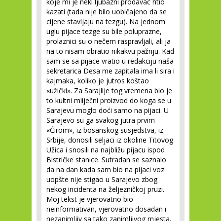
koje mi je neki ljubazni prodavac htio
kazati (tada nije bilo uobičajeno da se
cijene stavljaju na tezgu). Na jednom
uglu pijace tezge su bile poluprazne,
prolaznici su o nečem raspravljali, ali ja
na to nisam obratio nikakvu pažnju. Kad
sam se sa pijace vratio u redakciju naša
sekretarica Desa me zapitala ima li sira i
kajmaka, koliko je jutros koštao
«užički». Za Sarajlije tog vremena bio je
to kultni mliječni proizvod do koga se u
Sarajevu moglo doći samo na pijaci. U
Sarajevo su ga svakog jutra prvim
«Ćirom», iz bosanskog susjedstva, iz
Srbije, donosili seljaci iz okoline Titovog
Užica i snosili na najbližu pijacu ispod
Bistričke stanice. Sutradan se saznalo
da na dan kada sam bio na pijaci voz
uopšte nije stigao u Sarajevo zbog
nekog incidenta na željezničkoj pruzi.
Moj tekst je vjerovatno bio
neinformativan, vjerovatno dosadan i
nezanimljiv sa tako zanimljivog mjesta,