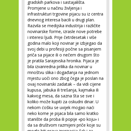
gradskih parkova i sastajališta.
Promjene u načinu življenja i
infrastrukturi trgovine pijacu su iz centra
dnevnog interesa bacili u drugi plan.
Razvila se medijska industrija i različite
novinarske forme, izrasle nove potrebe
i interesi ljudi. Prije četrdesetak i više
godina malo koji novinar je izbjegao da
svoj debi u profesiji počne sa pisanjem
priča sa pijace ili o nečem drugom što
je pratila Sarajevska hronika. Pijaca je
bila izvanredna prilika da novinar u
mnoštvu slika i događanja na jednom
mjestu uoči ono zbog čega je poslan na
ovaj novinarski zadatak – da vidi cijene
kupusa, jabuka ili trešanja, kajmaka ili
kakvog mesa, da sazna šta se sve i
koliko može kupiti za oskudni dinar. U
nekom ćošku se uvijek mogao naći
neko kome je pijaca bila samo kratko
stanište da proba ili popije «po koju» i
da sa društvom razmijeni priče koje su
mogle biti prava inspiracija čak i za