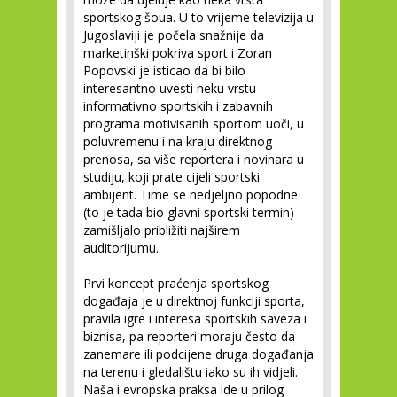
sportskog šoua. U to vrijeme televizija u
Jugoslaviji je počela snažnije da
marketinški pokriva sport i Zoran
Popovski je isticao da bi bilo
interesantno uvesti neku vrstu
informativno sportskih i zabavnih
programa motivisanih sportom uoči, u
poluvremenu i na kraju direktnog
prenosa, sa više reportera i novinara u
studiju, koji prate cijeli sportski
ambijent. Time se nedjeljno popodne
(to je tada bio glavni sportski termin)
zamišljalo približiti najširem
auditorijumu.
Prvi koncept praćenja sportskog
događaja je u direktnoj funkciji sporta,
pravila igre i interesa sportskih saveza i
biznisa, pa reporteri moraju često da
zanemare ili podcijene druga događanja
na terenu i gledalištu iako su ih vidjeli.
Naša i evropska praksa ide u prilog