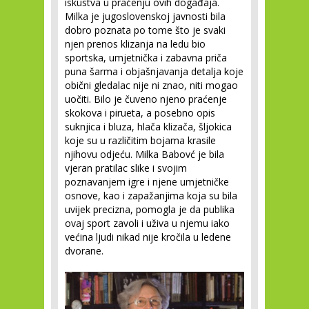
iskustva u praćenju ovih događaja.
Milka je jugoslovenskoj javnosti bila
dobro poznata po tome što je svaki
njen prenos klizanja na ledu bio
sportska, umjetnička i zabavna priča
puna šarma i objašnjavanja detalja koje
obični gledalac nije ni znao, niti mogao
uočiti. Bilo je čuveno njeno praćenje
skokova i pirueta, a posebno opis
suknjica i bluza, hlača klizača, šljokica
koje su u različitim bojama krasile
njihovu odjeću. Milka Babovć je bila
vjeran pratilac slike i svojim
poznavanjem igre i njene umjetničke
osnove, kao i zapažanjima koja su bila
uvijek precizna, pomogla je da publika
ovaj sport zavoli i uživa u njemu iako
većina ljudi nikad nije kročila u ledene
dvorane.