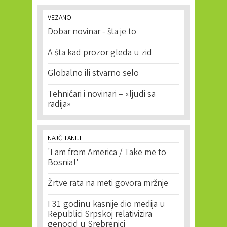
VEZANO
Dobar novinar - šta je to
A šta kad prozor gleda u zid
Globalno ili stvarno selo
Tehničari i novinari – «ljudi sa
radija»
NAJČITANIJE
'I am from America / Take me to
Bosnia!'
Žrtve rata na meti govora mržnje
I 31 godinu kasnije dio medija u
Republici Srpskoj relativizira
genocid u Srebrenici