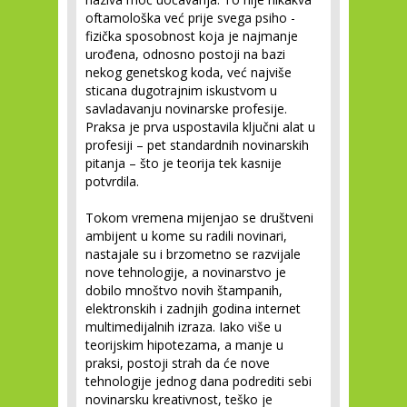
oftamološka već prije svega psiho -
fizička sposobnost koja je najmanje
urođena, odnosno postoji na bazi
nekog genetskog koda, već najviše
sticana dugotrajnim iskustvom u
savladavanju novinarske profesije.
Praksa je prva uspostavila ključni alat u
profesiji – pet standardnih novinarskih
pitanja – što je teorija tek kasnije
potvrdila.
Tokom vremena mijenjao se društveni
ambijent u kome su radili novinari,
nastajale su i brzometno se razvijale
nove tehnologije, a novinarstvo je
dobilo mnoštvo novih štampanih,
elektronskih i zadnjih godina internet
multimedijalnih izraza. Iako više u
teorijskim hipotezama, a manje u
praksi, postoji strah da će nove
tehnologije jednog dana podrediti sebi
novinarsku kreativnost, teško je