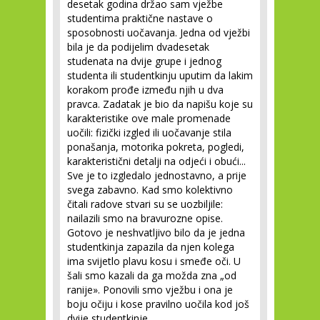
desetak godina držao sam vježbe
studentima praktične nastave o
sposobnosti uočavanja. Jedna od vježbi
bila je da podijelim dvadesetak
studenata na dvije grupe i jednog
studenta ili studentkinju uputim da lakim
korakom prođe između njih u dva
pravca. Zadatak je bio da napišu koje su
karakteristike ove male promenade
uočili: fizički izgled ili uočavanje stila
ponašanja, motorika pokreta, pogledi,
karakteristični detalji na odjeći i obući...
Sve je to izgledalo jednostavno, a prije
svega zabavno. Kad smo kolektivno
čitali radove stvari su se uozbiljile:
nailazili smo na bravurozne opise.
Gotovo je neshvatljivo bilo da je jedna
studentkinja zapazila da njen kolega
ima svijetlo plavu kosu i smeđe oči. U
šali smo kazali da ga možda zna „od
ranije». Ponovili smo vježbu i ona je
boju očiju i kose pravilno uočila kod još
dvije studentkinje.