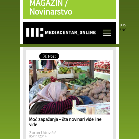
MAGAZIN /
Skip to
main
Novinarstvo
content
BHS
ENG
Moć zapažanja – šta novinari vide i ne
vide
Zoran Udovičić
05/11/2014