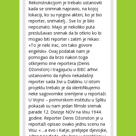
Rekonstrukcijom je trebalo ustanoviti
kada se snimnak napravio, na kojoj
lokaciji, ko su njegovi akteri, ko je bio
reporter, snimatelj... Sve to je bilo
nepoznato. Majo je nekoliko puta
preslušavao snimak da bi otkrio ko bi
mogao biti reporter i zatim je rekao:
«To je neki Irac, oni tako govore
engelski». Ovaj podatak nam je
pomogao da brzo nakon toga
otkrijemo ime reportera (Denis
Džonston) i tragajućiu u BBC arhivi
ustanovimo da njihov nekadašnji
reporter sada živi u Dablinu. U istom
projektu trebalo je da identifikujemo
neke sagovornike snimljene u reportaži.
U Vojno – pomorskom institutu u Splitu
pokazali su nam jedan filmski snimak
parade 12. Divizije NOV na Visu 1944.
godine. Reporter Denis Džonston je u
reportaži opisao ovako jednu scenu na
Visu: « ...a evo i Katje, prelijepe djevojke,