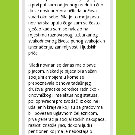
a prvi put sam od jednog urednika čuo
da se novinar mora učiti da uočava
stvari oko sebe. Bila je to moja prva
novinarska uputa čega sam se često
sjećao kada sam se nalazio na
mjestima raznovrsnog, uzburkanog
svakodnevnog života punog svakojakih
iznenađenja, zanimljivosti i ljudskih
priča.
Mladi novinari se danas malo bave
pijacom. Nekad je pijaca bila važan
socijalni ambijent u kome se
prepoznavala osnova tadašnjeg
društva: gradske porodice radničko -
činovničkog i intelektualnog statusa,
poljoprivredni proizvođači iz okoline i
udaljenih krajeva koji su sa gradovima
bili povezani uglavnom željeznicom,
prva generacija socijalističkih nakupaca,
različiti znatiželjnici, dokoni ljudi i
penzioneri kojima je nedostajalo