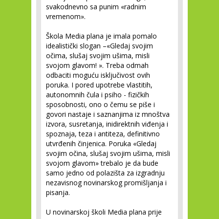
svakodnevno sa punim «radnim
vremenom».
Škola Media plana je imala pomalo
idealistički slogan –«Gledaj svojim
očima, slušaj svojim ušima, misli
svojom glavom! ». Treba odmah
odbaciti moguću isključivost ovih
poruka. I pored upotrebe vlastitih,
autonomnih čula i psiho - fizičkih
sposobnosti, ono o čemu se piše i
govori nastaje i saznanjima iz mnoštva
izvora, susretanja, inidirektnih viđenja i
spoznaja, teza i antiteza, definitivno
utvrđenih činjenica. Poruka «Gledaj
svojim očina, slušaj svojim ušima, misli
svojom glavom» trebalo je da bude
samo jedno od polazišta za izgradnju
nezavisnog novinarskog promišljanja i
pisanja.
U novinarskoj školi Media plana prije