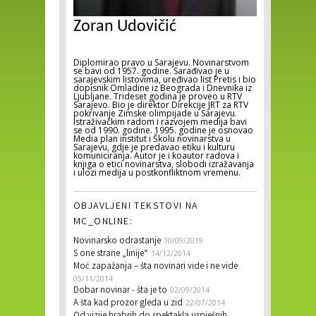
Zoran Udovičić
Diplomirao pravo u Sarajevu. Novinarstvom
se bavi od 1957. godine. Sarađivao je u
sarajevskim listovima, uređivao list Pretis i bio
dopisnik Omladine iz Beograda i Dnevnika iz
Ljubljane. Trideset godina je proveo u RTV
Sarajevo. Bio je direktor Direkcije JRT za RTV
pokrivanje Zimske olimpijade u Sarajevu.
Istraživačkim radom i razvojem medija bavi
se od 1990. godine. 1995. godine je osnovao
Media plan institut i Školu novinarstva u
Sarajevu, gdje je predavao etiku i kulturu
komuniciranja. Autor je i koautor radova i
knjiga o etici novinarstva, slobodi izražavanja
i ulozi medija u postkonfliktnom vremenu.
OBJAVLJENI TEKSTOVI NA
MC_ONLINE:
Novinarsko odrastanje
10/09/2019
S one strane „linije“
14/12/2014
Moć zapažanja – šta novinari vide i ne vide
05/11/2014
Dobar novinar - šta je to
02/09/2014
A šta kad prozor gleda u zid
22/07/2014