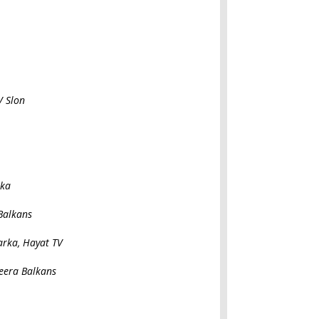
V Slon
rka
 Balkans
arka, Hayat TV
zeera Balkans