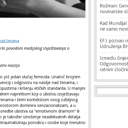
Rožman: Geno
novinarske s
Kad Mundijal 
ne samo novi
EFJ pozvao na
e nad ženama
Udruženja BH
arki povodom medijskog izvještavanja o
Između činje
Odgovornost 
tiv nasilja
ratnim zločin
io još jedan slučaj femicida. Unatoč brojnim
enciji i odgovoru na nasilje nad ženama, i
Search f
pustima i kršenju etičkih standarda. U manjini
Search
alnim napretkom koji o ubistvu izvještavaju
 ženama i širim kontekstom ovog ozbiljnog
prostorom dominira senzacionalizam, a u
 uporedbe ubistva sa “emotivnom dramom” ili
no je također iznošenje neadekvatnih detalja
 retraumatiziraju porodicu i osobe koje trenutno