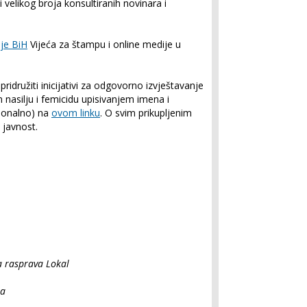
 velikog broja konsultiranih novinara i
je BiH
Vijeća za štampu i online medije u
pridružiti inicijativi za odgovorno izvještavanje
nasilju i femicidu upisivanjem imena i
cionalno) na
ovom linku
. O svim prikupljenim
 javnost.
a rasprava Lokal
ba