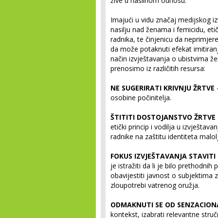
žive u nasilnom odnosu.
Imajući u vidu značaj medijskog izv
nasilju nad ženama i femicidu, eti
radnika, te činjenicu da neprimjer
da može potaknuti efekat imitiranj
način izvještavanja o ubistvima že
prenosimo iz različitih resursa:
NE SUGERIRATI KRIVNJU ŽRTVE
osobine počinitelja.
ŠTITITI DOSTOJANSTVO ŽRTVE 
etički princip i vodilja u izvješta
radnike na zaštitu identiteta malol
FOKUS IZVJEŠTAVANJA STAVIT
je istražiti da li je bilo prethodnih 
obavijestiti javnost o subjektima 
zloupotrebi vatrenog oružja.
ODMAKNUTI SE OD SENZACIO
kontekst, izabrati relevantne stru