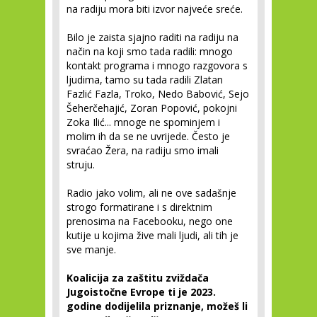
na radiju mora biti izvor najveće sreće.
Bilo je zaista sjajno raditi na radiju na
način na koji smo tada radili: mnogo
kontakt programa i mnogo razgovora s
ljudima, tamo su tada radili Zlatan
Fazlić Fazla, Troko, Nedo Babović, Sejo
Šeherčehajić, Zoran Popović, pokojni
Zoka Ilić... mnoge ne spominjem i
molim ih da se ne uvrijede. Često je
svraćao Žera, na radiju smo imali
struju.
Radio jako volim, ali ne ove sadašnje
strogo formatirane i s direktnim
prenosima na Facebooku, nego one
kutije u kojima žive mali ljudi, ali tih je
sve manje.
Koalicija za zaštitu zviždača
Jugoistočne Evrope ti je 2023.
godine dodijelila priznanje, možeš li