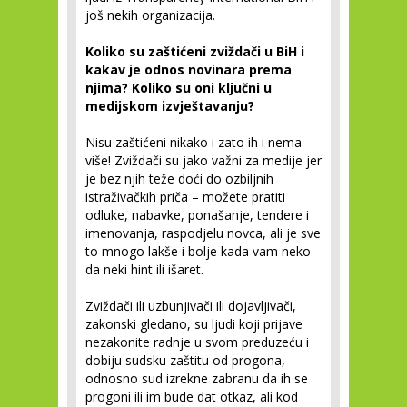
još nekih organizacija.
Koliko su zaštićeni zviždači u BiH i
kakav je odnos novinara prema
njima? Koliko su oni ključni u
medijskom izvještavanju?
Nisu zaštićeni nikako i zato ih i nema
više! Zviždači su jako važni za medije jer
je bez njih teže doći do ozbiljnih
istraživačkih priča – možete pratiti
odluke, nabavke, ponašanje, tendere i
imenovanja, raspodjelu novca, ali je sve
to mnogo lakše i bolje kada vam neko
da neki hint ili išaret.
Zviždači ili uzbunjivači ili dojavljivači,
zakonski gledano, su ljudi koji prijave
nezakonite radnje u svom preduzeću i
dobiju sudsku zaštitu od progona,
odnosno sud izrekne zabranu da ih se
progoni ili im bude dat otkaz, ali kod