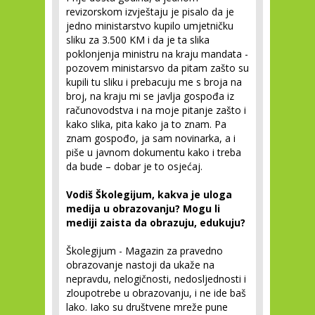
revizorskom izvještaju je pisalo da je
jedno ministarstvo kupilo umjetničku
sliku za 3.500 KM i da je ta slika
poklonjenja ministru na kraju mandata -
pozovem ministarsvo da pitam zašto su
kupili tu sliku i prebacuju me s broja na
broj, na kraju mi se javlja gospođa iz
računovodstva i na moje pitanje zašto i
kako slika, pita kako ja to znam. Pa
znam gospođo, ja sam novinarka, a i
piše u javnom dokumentu kako i treba
da bude – dobar je to osjećaj.
Vodiš Školegijum, kakva je uloga
medija u obrazovanju? Mogu li
mediji zaista da obrazuju, edukuju?
Školegijum - Magazin za pravedno
obrazovanje nastoji da ukaže na
nepravdu, nelogičnosti, nedosljednosti i
zloupotrebe u obrazovanju, i ne ide baš
lako. Iako su društvene mreže pune