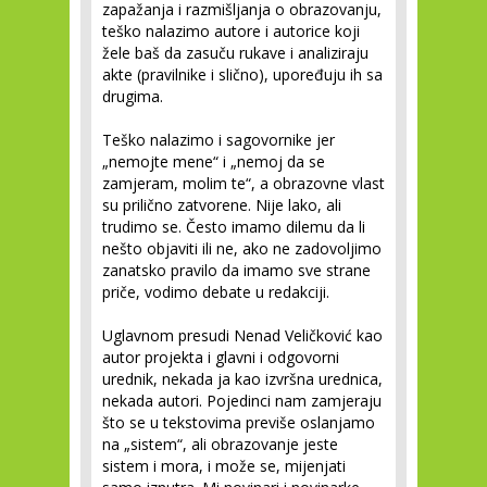
zapažanja i razmišljanja o obrazovanju,
teško nalazimo autore i autorice koji
žele baš da zasuču rukave i analiziraju
akte (pravilnike i slično), upoređuju ih sa
drugima.
Teško nalazimo i sagovornike jer
„nemojte mene“ i „nemoj da se
zamjeram, molim te“, a obrazovne vlast
su prilično zatvorene. Nije lako, ali
trudimo se. Često imamo dilemu da li
nešto objaviti ili ne, ako ne zadovoljimo
zanatsko pravilo da imamo sve strane
priče, vodimo debate u redakciji.
Uglavnom presudi Nenad Veličković kao
autor projekta i glavni i odgovorni
urednik, nekada ja kao izvršna urednica,
nekada autori. Pojedinci nam zamjeraju
što se u tekstovima previše oslanjamo
na „sistem“, ali obrazovanje jeste
sistem i mora, i može se, mijenjati