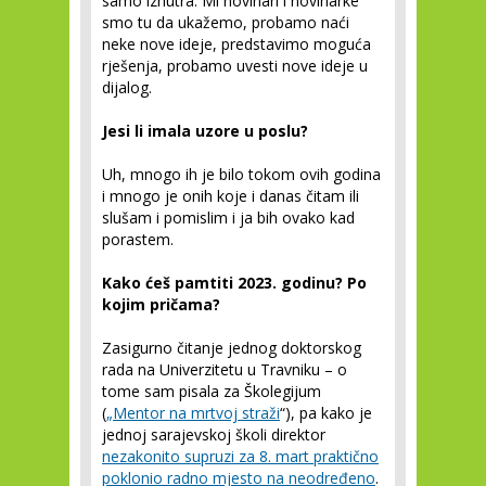
samo iznutra. Mi novinari i novinarke
smo tu da ukažemo, probamo naći
neke nove ideje, predstavimo moguća
rješenja, probamo uvesti nove ideje u
dijalog.
Jesi li imala uzore u poslu?
Uh, mnogo ih je bilo tokom ovih godina
i mnogo je onih koje i danas čitam ili
slušam i pomislim i ja bih ovako kad
porastem.
Kako ćeš pamtiti 2023. godinu? Po
kojim pričama?
Zasigurno čitanje jednog doktorskog
rada na Univerzitetu u Travniku – o
tome sam pisala za Školegijum
(
„Mentor na mrtvoj straži
“), pa kako je
jednoj sarajevskoj školi direktor
nezakonito supruzi za 8. mart praktično
poklonio radno mjesto na neodređeno
.