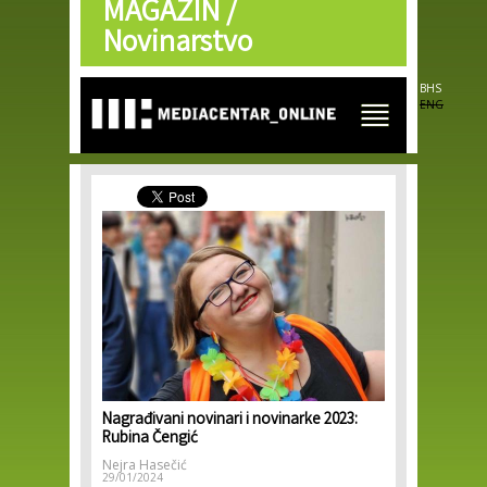
MAGAZIN /
Skip to
main
Novinarstvo
content
BHS
ENG
Nagrađivani novinari i novinarke 2023:
Rubina Čengić
Nejra Hasečić
29/01/2024