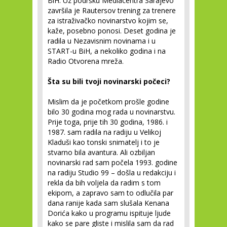
BiH. Uz podršku Mediacentra Sarajevo
završila je Rautersov trening za trenere
za istraživačko novinarstvo kojim se,
kaže, posebno ponosi. Deset godina je
radila u Nezavisnim novinama i u
START-u BiH, a nekoliko godina i na
Radio Otvorena mreža.
Šta su bili tvoji novinarski počeci?
Mislim da je početkom prošle godine
bilo 30 godina mog rada u novinarstvu.
Prije toga, prije tih 30 godina, 1986. i
1987. sam radila na radiju u Velikoj
Kladuši kao tonski snimatelj i to je
stvarno bila avantura. Ali ozbiljan
novinarski rad sam počela 1993. godine
na radiju Studio 99 – došla u redakciju i
rekla da bih voljela da radim s tom
ekipom, a zapravo sam to odlučila par
dana ranije kada sam slušala Kenana
Dorića kako u programu ispituje ljude
kako se pare gliste i mislila sam da rad