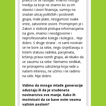
pravcu će se razvijati. Imamo mnogo
medija za koje ne znamo ko su im
vlasnici i izvori finansija, sumnju na
snažan uticaj političkih i poslovnih
grupa, male plate, nesigurnost svake
vrste, zatvorene izvore. Promijenjen je i
Zakon o slobodi pristupa informacijama
na gore, imamo i neodgovorne i
neprofesionalne kolege i kolegice... Nije
dobro. S druge strane - ni sami novinari
se ne bore za sebe, nego izvještavaju o
lošem statusu radnika, pacijenata,
kršenju prava raznih grupa, ali nikako da
se zauzmu sa sebe. Nemamo sindikat,
ne priznajemo udruženja koja rade u
našem interesu, ne učimo i ne radimo
na sebi. Nije dobro.
Vidimo da mnoge mlađe generacije
odustaju ili da je studenata
novinarstva sve manje. Kako ih
motivisati da se bave ovim veoma
važnim poslom?