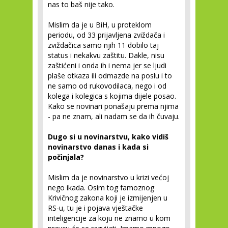
nas to baš nije tako.
Mislim da je u BiH, u proteklom
periodu, od 33 prijavljena zviždača i
zviždačica samo njih 11 dobilo taj
status i nekakvu zaštitu. Dakle, nisu
zaštićeni i onda ih i nema jer se ljudi
plaše otkaza ili odmazde na poslu i to
ne samo od rukovodilaca, nego i od
kolega i kolegica s kojima dijele posao.
Kako se novinari ponašaju prema njima
- pa ne znam, ali nadam se da ih čuvaju.
Dugo si u novinarstvu, kako vidiš
novinarstvo danas i kada si
počinjala?
Mislim da je novinarstvo u krizi većoj
nego ikada. Osim tog famoznog
Krivičnog zakona koji je izmijenjen u
RS-u, tu je i pojava vještačke
inteligencije za koju ne znamo u kom