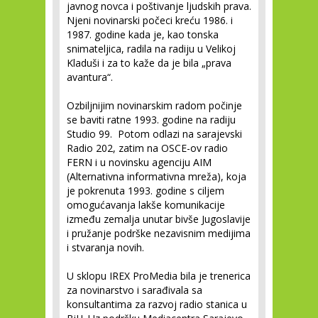
javnog novca i poštivanje ljudskih prava.
Njeni novinarski počeci kreću 1986. i
1987. godine kada je, kao tonska
snimateljica, radila na radiju u Velikoj
Kladuši i za to kaže da je bila „prava
avantura“.
Ozbiljnijim novinarskim radom počinje
se baviti ratne 1993. godine na radiju
Studio 99. Potom odlazi na sarajevski
Radio 202, zatim na OSCE-ov radio
FERN i u novinsku agenciju AIM
(Alternativna informativna mreža), koja
je pokrenuta 1993. godine s ciljem
omogućavanja lakše komunikacije
između zemalja unutar bivše Jugoslavije
i pružanje podrške nezavisnim medijima
i stvaranja novih.
U sklopu IREX ProMedia bila je trenerica
za novinarstvo i sarađivala sa
konsultantima za razvoj radio stanica u