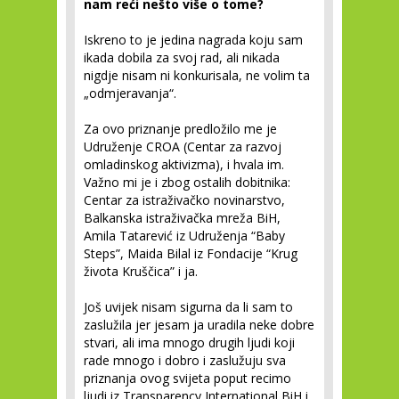
nam reći nešto više o tome?
Iskreno to je jedina nagrada koju sam
ikada dobila za svoj rad, ali nikada
nigdje nisam ni konkurisala, ne volim ta
„odmjeravanja“.
Za ovo priznanje predložilo me je
Udruženje CROA (Centar za razvoj
omladinskog aktivizma), i hvala im.
Važno mi je i zbog ostalih dobitnika:
Centar za istraživačko novinarstvo,
Balkanska istraživačka mreža BiH,
Amila Tatarević iz Udruženja “Baby
Steps”, Maida Bilal iz Fondacije “Krug
života Kruščica” i ja.
Još uvijek nisam sigurna da li sam to
zaslužila jer jesam ja uradila neke dobre
stvari, ali ima mnogo drugih ljudi koji
rade mnogo i dobro i zaslužuju sva
priznanja ovog svijeta poput recimo
ljudi iz Transparency International BiH i