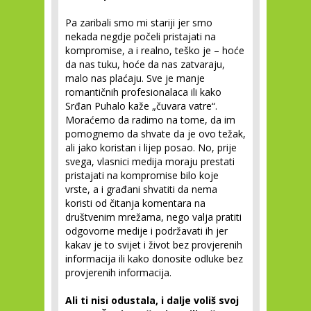
Pa zaribali smo mi stariji jer smo
nekada negdje počeli pristajati na
kompromise, a i realno, teško je – hoće
da nas tuku, hoće da nas zatvaraju,
malo nas plaćaju. Sve je manje
romantičnih profesionalaca ili kako
Srđan Puhalo kaže „čuvara vatre“.
Moraćemo da radimo na tome, da im
pomognemo da shvate da je ovo težak,
ali jako koristan i lijep posao. No, prije
svega, vlasnici medija moraju prestati
pristajati na kompromise bilo koje
vrste, a i građani shvatiti da nema
koristi od čitanja komentara na
društvenim mrežama, nego valja pratiti
odgovorne medije i podržavati ih jer
kakav je to svijet i život bez provjerenih
informacija ili kako donosite odluke bez
provjerenih informacija.
Ali ti nisi odustala, i dalje voliš svoj