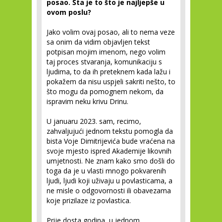
posao. Šta je to što je najljepše u
ovom poslu?
Jako volim ovaj posao, ali to nema veze
sa onim da vidim objavljen tekst
potpisan mojim imenom, nego volim
taj proces stvaranja, komunikaciju s
ljudima, to da ih preteknem kada lažu i
pokažem da nisu uspjeli sakriti nešto, to
što mogu da pomognem nekom, da
ispravim neku krivu Drinu.
U januaru 2023. sam, recimo,
zahvaljujući jednom tekstu pomogla da
bista Voje Dimitrijevića bude vraćena na
svoje mjesto ispred Akademije likovnih
umjetnosti. Ne znam kako smo došli do
toga da je u vlasti mnogo pokvarenih
ljudi, ljudi koji uživaju u povlasticama, a
ne misle o odgovornosti ili obavezama
koje prizilaze iz povlastica.
Prije dosta godina, u jednom