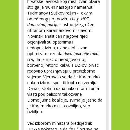
hrvatske javnosti koji misli izvan okvira
što ga je '90-ih nastojao nametnuti
Tuđmanov i Šuškov režim - okvira
omeđenog pojmovima
bog
,
HDZ
,
domovina
,
nacija
- ostao je zgrožen
citiranom Karamarkovom izjavom.
Novinski analitičari njegove riječi
ocjenjivali su opasnima i
nedopustivima, uz nezaobilazan
optimizam teze da
đavo ipak nije tako
crn
, da je riječ o neodgovornoj,
borbenoj retorici kakvu HDZ-ovi prvaci
redovito upražnjavaju u predizborno
vrijeme. Vjerovalo se da će Karamarko
nakon izbora spustiti loptu na zemlju.
Danas, stotinu dana nakon formiranja
vlasti pod palicom takozvane
Domoljubne koalicije, svima je jasno da
je Karamarko mislio ozbiljno, vrlo
ozbiljno.
Već izborom ministara predsjednik
HDZ-a pokazao je da će učiniti sve na