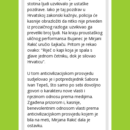
stotina ljudi uzvikivalo je ustaške
pozdrave. Iako je taj pozdrav u
Hrvatskoj zakonski kažnjiv, policija će
kasnije obrazložiti da nitko nije priveden
iz prozaičnog razloga: uzvikivao ga
preveliki broj ljudi. Na kraju proustaškog
uličnog performansa Bujanec je Mirjani
Rakić uručio šajkaču. Pritom je rekao
ovako: "Riječ o kapi koja je spala s
glave jednom četniku, dok je silovao
Hrvaticu".
U tom anticivilizacijskom prosvjedu
sudjelovao je i potpredsjednik Sabora
Ivan Tepeš, što samo po sebi dovoljno
govori o karakteru nove vlasti i
njezinom odnosu prema medijima.
Zgađena prizorom i, kasnije,
benevolentnim odnosom vlasti prema
anticivilizacijskom prosvjedu kojem je
bila na meti, Mirjana Rakić dala je
ostavku.