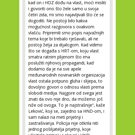
kad on i HDZ dođu na vlast, moći misliti
i govoriti ono što žele samo u svoja
četiri zida, mi smo najavljivali što će se
dogoditi. Ne postoji bilo kakva
mogućnost razgovora s ovakvom
vlašću. Pripremili smo popis najvažnijih
tema koje bi trebalo rješavati, ali ne
postoji želja za dijalogom. Kad vidimo
što se događa s HRT-om, koju vlast
smatra ratnim plijenom što ima
poslužiti njihovoj propagandi, kad
dodamo da je na sve apele
međunarodnih novinarskih organizacija
vlast ostala potpuno gluha i slijepa, to
dovoljno govori o odnosu vlasti prema
slobodi medija. Najgore od svega jest
znati da ovo nije dno, da možemo još
niže od ovoga. To je najstrašnije“, kaže
Leković, koji se, zajedno sa HND-om, i
sam nalazi na meti prijetnji i
zastrašivanja. Policija nije otkrila niti
jednog pošiljatelja prijetnji, koje