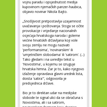
vojnu paradu i opsjednutost medija
kupovinom njemačkih panzer-haubica,
objavio novinar Nikola Bajto.
„Snošljivost pretpostavlja uzajamnost
uvažavanja i poštovanja. Stoga se očite
provokacije i vrijeđanje nacionalnih
osjećaja hrvatskoga naroda i goleme
većine hrvatskih državljana koji vole
svoju zemlju ne mogu nazivati
'performansima', 'novinarskim' ili
'umjetničkim slobodama' ili 'satirom'. (...)
Tako gledam i na uvredljiv tekst u
'Novostima', u kojemu se izruguje
hrvatska himna. Zar je to, kako njegovo
izlaženje opravdava glavni urednik lista,
doista 'satira'“, odgovorila je
predsjednica države.
Bio je to direktan udar na medijske
slobode te signal ulici da se obračuna s
Novostima, ali i sa satirom,