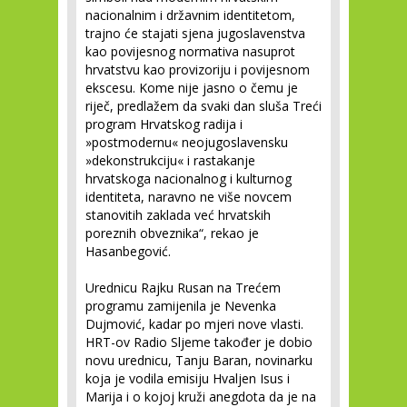
nacionalnim i državnim identitetom,
trajno će stajati sjena jugoslavenstva
kao povijesnog normativa nasuprot
hrvatstvu kao provizoriju i povijesnom
ekscesu. Kome nije jasno o čemu je
riječ, predlažem da svaki dan sluša Treći
program Hrvatskog radija i
»postmodernu« neojugoslavensku
»dekonstrukciju« i rastakanje
hrvatskoga nacionalnog i kulturnog
identiteta, naravno ne više novcem
stanovitih zaklada već hrvatskih
poreznih obveznika“, rekao je
Hasanbegović.
Urednicu Rajku Rusan na Trećem
programu zamijenila je Nevenka
Dujmović, kadar po mjeri nove vlasti.
HRT-ov Radio Sljeme također je dobio
novu urednicu, Tanju Baran, novinarku
koja je vodila emisiju Hvaljen Isus i
Marija i o kojoj kruži anegdota da je na