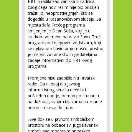
HRT-u radila kao vanjska suradnica,
zbog čega novi režim nije bio prisiljen
tražiti joj neoprostivi grijeh, što se
dogodilo u Kosanovićevom slučaju. Sa
mjesta šefa Trećeg programa
smijenjen je Dean Šoša, koji je u
kratkom vremenu napravio čudo. Treći
program pod njegovim vodstvom, koji
se uglavnom bavio umjetnošću, postao
je melem za rane što ih gledateljima
zadaje informativni dio HRT-ovog
programa.
Promjene nisu zaobišle niti Hrvatski
radio. Da ni ovaj dio javnog
informativnog servisa neće biti
pošteđen dao je, odmah po stupanju
na dužnost, svojim izjavama na znanje
notorni ministar kulture.
„Sve dok se u javnom simboličkom
prostoru ne odbace svi jugoslavenski
simboli nad modernim hrvatskim