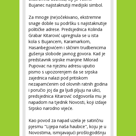
Bujanec najistaknutiji medijski simbol.
Za mnoge (ne)očekivano, ekstremne
snage dobile su podršku s najistaknutije
političke adrese. Predsjednica Kolinda
Grabar Kitarović upregnula se u ista
kola s Bujancem, Karamarkom,
Hasanbegovićem i sličnim trudbenicima
gušenja slobode javnog govora. Kad je
predstavnik srpske manjine Milorad
Pupovac na njezinu adresu uputio
pismo s upozorenjem da se srpska
zajednica nalazi pod pritiskom
nezapamćenim od olovnih ratnih godina
i poručio joj da ga ljudi pljuju na ulici,
predsjednica Kitarović odgovorila mu je
napadom na tjednik Novosti, koji izdaje
Srpsko narodno vijeće.
Kao povod za napad uzela je satiričnu
pjesmu "Lijepa naša haubice", koju je u
Novostima, ismijavajući prošlogodišnju