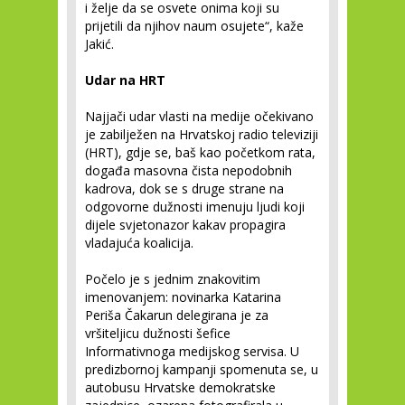
i želje da se osvete onima koji su
prijetili da njihov naum osujete“, kaže
Jakić.
Udar na HRT
Najjači udar vlasti na medije očekivano
je zabilježen na Hrvatskoj radio televiziji
(HRT), gdje se, baš kao početkom rata,
događa masovna čista nepodobnih
kadrova, dok se s druge strane na
odgovorne dužnosti imenuju ljudi koji
dijele svjetonazor kakav propagira
vladajuća koalicija.
Počelo je s jednim znakovitim
imenovanjem: novinarka Katarina
Periša Čakarun delegirana je za
vršiteljicu dužnosti šefice
Informativnoga medijskog servisa. U
predizbornoj kampanji spomenuta se, u
autobusu Hrvatske demokratske