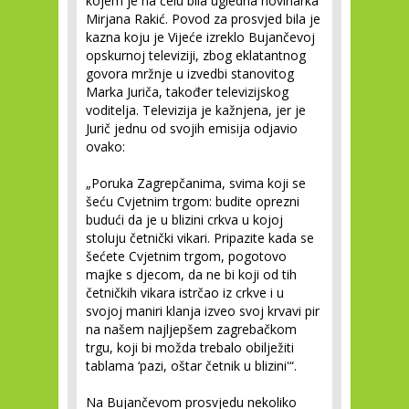
kojem je na čelu bila ugledna novinarka
Mirjana Rakić. Povod za prosvjed bila je
kazna koju je Vijeće izreklo Bujančevoj
opskurnoj televiziji, zbog eklatantnog
govora mržnje u izvedbi stanovitog
Marka Juriča, također televizijskog
voditelja. Televizija je kažnjena, jer je
Jurič jednu od svojih emisija odjavio
ovako:
„Poruka Zagrepčanima, svima koji se
šeću Cvjetnim trgom: budite oprezni
budući da je u blizini crkva u kojoj
stoluju četnički vikari. Pripazite kada se
šećete Cvjetnim trgom, pogotovo
majke s djecom, da ne bi koji od tih
četničkih vikara istrčao iz crkve i u
svojoj maniri klanja izveo svoj krvavi pir
na našem najljepšem zagrebačkom
trgu, koji bi možda trebalo obilježiti
tablama ‘pazi, oštar četnik u blizini'“.
Na Bujančevom prosvjedu nekoliko