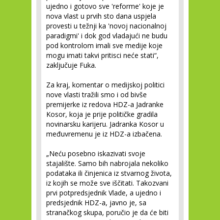
ujedno i gotovo sve 'reforme' koje je
nova vlast u prvih sto dana uspjela
provesti u težnji ka 'novoj nacionalnoj
paradigmi' i dok god vladajući ne budu
pod kontrolom imali sve medije koje
mogu imati takvi pritisci neće stati“,
zaključuje Fuka.
Za kraj, komentar o medijskoj politici
nove vlasti tražili smo i od bivše
premijerke iz redova HDZ-a Jadranke
Kosor, koja je prije političke gradila
novinarsku karijeru. Jadranka Kosor u
međuvremenu je iz HDZ-a izbačena.
„Neću posebno iskazivati svoje
stajalište. Samo bih nabrojala nekoliko
podataka ili činjenica iz stvarnog života,
iz kojih se može sve iščitati. Takozvani
prvi potpredsjednik Vlade, a ujedno i
predsjednik HDZ-a, javno je, sa
stranačkog skupa, poručio je da će biti