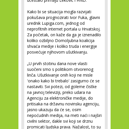
učestalo primaju Leković i HND.
Kako bi se situacija mogla razvijati
pokušava prognozirati Ivor Fuka, glavni
urednik Lupiga.com, jednog od
neprofitnih internet portala u Hrvatskoj.
Za početak, on kaže da ga je iznenadilo
koliko ozbiljno Domoljubna koalicija
shvaća medije i koliko truda i energije
posvećuje njihovom ušutkivanju.
„U prvih stotinu dana nove vlasti
suočeni smo s politikom otvorenog
linča. Ušutkivanje onih koji ne misle
'onako kako bi trebalo' zasigurno će se
nastaviti. Svi potezi, od goleme čistke
na javnoj televiziji, preko udara na
Agenciju za elektroničke medije, do
pritisaka na državnu novinsku agenciju,
jasno ukazuju da će se, osim
nepoćudnih medija, na meti naći i najširi
civilni sektor, dakle svi koji se drznu
promicati ljudska prava. Nažalost, to su