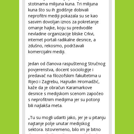
stotinama milijuna kuna. Tri milijuna
kuna što su ih godišnje dobivali
neprofitni mediji pokazala su se kao
sasvim dovoljan iznos za pokretanje
omanje hajke, koju su predvodile
nevladine organizacije bliske Crkvi,
internet portali radikalne desnice, a
zdušno, rekosmo, podržavali
komercijalni mediji.
Jedan od članova raspuštenog Stručnog
povjerenstva, docent sociologije i
predavač na filozofskim fakultetima u
Rijeci i Zagrebu, Hajrudin Hromadžić,
kaže da je obračun Karamarkove
desnice s medijskom scenom započeo
s neprofitnim medijima jer su potonji
bili najlakša meta.
„Tu su mogli udariti jako, jer je u pitanju
najtanje polje unutar medijskog
sektora. Istovremeno, bilo im je bitno