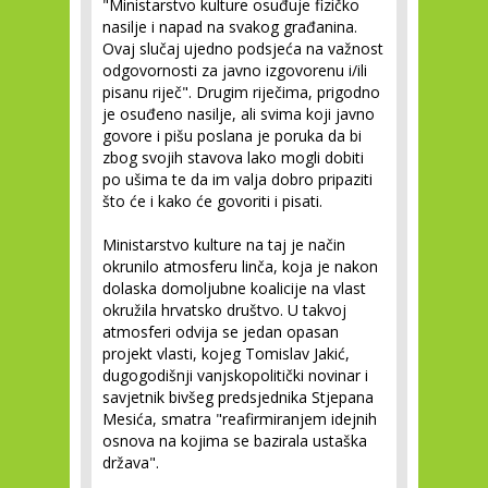
"Ministarstvo kulture osuđuje fizičko
nasilje i napad na svakog građanina.
Ovaj slučaj ujedno podsjeća na važnost
odgovornosti za javno izgovorenu i/ili
pisanu riječ". Drugim riječima, prigodno
je osuđeno nasilje, ali svima koji javno
govore i pišu poslana je poruka da bi
zbog svojih stavova lako mogli dobiti
po ušima te da im valja dobro pripaziti
što će i kako će govoriti i pisati.
Ministarstvo kulture na taj je način
okrunilo atmosferu linča, koja je nakon
dolaska domoljubne koalicije na vlast
okružila hrvatsko društvo. U takvoj
atmosferi odvija se jedan opasan
projekt vlasti, kojeg Tomislav Jakić,
dugogodišnji vanjskopolitički novinar i
savjetnik bivšeg predsjednika Stjepana
Mesića, smatra "reafirmiranjem idejnih
osnova na kojima se bazirala ustaška
država".