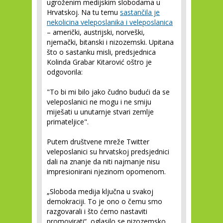
ugroženim medijskim slobodama u
Hrvatskoj. Na tu temu
sastančila je
nekolicina veleposlanika i veleposlanica
– američki, austrijski, norveški,
njemački, bitanski i nizozemski. Upitana
što o sastanku misli, predsjednica
Kolinda Grabar Kitarović oštro je
odgovorila:
"To bi mi bilo jako čudno budući da se
veleposlanici ne mogu i ne smiju
miješati u unutarnje stvari zemlje
primateljice".
Putem društvene mreže Twitter
veleposlanici su hrvatskoj predsjednici
dali na znanje da niti najmanje nisu
impresionirani njezinom opomenom.
„Sloboda medija ključna u svakoj
demokraciji. To je ono o čemu smo
razgovarali i što ćemo nastaviti
promovirati“, oglasilo se nizozemsko