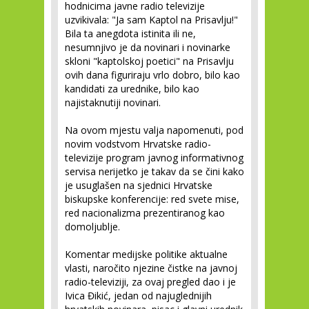
hodnicima javne radio televizije
uzvikivala: "Ja sam Kaptol na Prisavlju!"
Bila ta anegdota istinita ili ne,
nesumnjivo je da novinari i novinarke
skloni "kaptolskoj poetici" na Prisavlju
ovih dana figuriraju vrlo dobro, bilo kao
kandidati za urednike, bilo kao
najistaknutiji novinari.
Na ovom mjestu valja napomenuti, pod
novim vodstvom Hrvatske radio-
televizije program javnog informativnog
servisa nerijetko je takav da se čini kako
je usuglašen na sjednici Hrvatske
biskupske konferencije: red svete mise,
red nacionalizma prezentiranog kao
domoljublje.
Komentar medijske politike aktualne
vlasti, naročito njezine čistke na javnoj
radio-televiziji, za ovaj pregled dao i je
Ivica Đikić, jedan od najuglednijih