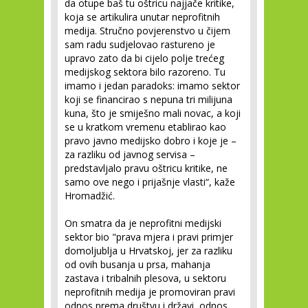
da otupe baš tu oštricu najjače kritike,
koja se artikulira unutar neprofitnih
medija. Stručno povjerenstvo u čijem
sam radu sudjelovao rastureno je
upravo zato da bi cijelo polje trećeg
medijskog sektora bilo razoreno. Tu
imamo i jedan paradoks: imamo sektor
koji se financirao s nepuna tri milijuna
kuna, što je smiješno mali novac, a koji
se u kratkom vremenu etablirao kao
pravo javno medijsko dobro i koje je –
za razliku od javnog servisa –
predstavljalo pravu oštricu kritike, ne
samo ove nego i prijašnje vlasti“, kaže
Hromadžić.
On smatra da je neprofitni medijski
sektor bio "prava mjera i pravi primjer
domoljublja u Hrvatskoj, jer za razliku
od ovih busanja u prsa, mahanja
zastava i tribalnih plesova, u sektoru
neprofitnih medija je promoviran pravi
odnos prema društvu i državi, odnos