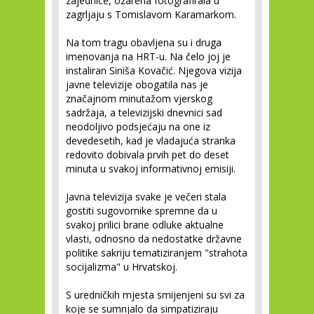
zajednice, ozarena fotografirala u
zagrljaju s Tomislavom Karamarkom.
Na tom tragu obavljena su i druga
imenovanja na HRT-u. Na čelo joj je
instaliran Siniša Kovačić. Njegova vizija
javne televizije obogatila nas je
značajnom minutažom vjerskog
sadržaja, a televizijski dnevnici sad
neodoljivo podsjećaju na one iz
devedesetih, kad je vladajuća stranka
redovito dobivala prvih pet do deset
minuta u svakoj informativnoj emisiji.
Javna televizija svake je večeri stala
gostiti sugovornike spremne da u
svakoj prilici brane odluke aktualne
vlasti, odnosno da nedostatke državne
politike sakriju tematiziranjem "strahota
socijalizma" u Hrvatskoj.
S uredničkih mjesta smijenjeni su svi za
koje se sumnjalo da simpatiziraju