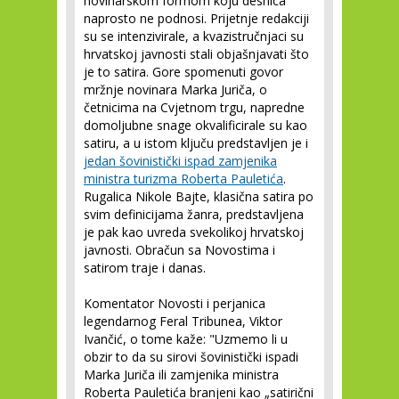
novinarskom formom koju desnica
naprosto ne podnosi. Prijetnje redakciji
su se intenzivirale, a kvazistručnjaci su
hrvatskoj javnosti stali objašnjavati što
je to satira. Gore spomenuti govor
mržnje novinara Marka Juriča, o
četnicima na Cvjetnom trgu, napredne
domoljubne snage okvalificirale su kao
satiru, a u istom ključu predstavljen je i
jedan šovinistički ispad zamjenika
ministra turizma Roberta Pauletića
.
Rugalica Nikole Bajte, klasična satira po
svim definicijama žanra, predstavljena
je pak kao uvreda svekolikoj hrvatskoj
javnosti. Obračun sa Novostima i
satirom traje i danas.
Komentator Novosti i perjanica
legendarnog Feral Tribunea, Viktor
Ivančić, o tome kaže: "Uzmemo li u
obzir to da su sirovi šovinistički ispadi
Marka Juriča ili zamjenika ministra
Roberta Pauletića branjeni kao „satirični