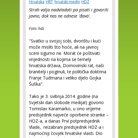
Hrvatska
HRT
hrvatski mediji
HDZ
Strah valja nadvladati pa pisati i govoriti
javno, dok nas ne odnese 'đava'.
Foto: hdz
"Svatko u svojoj sobi, dvorištu i kući
može misliti što hoće, ali na javnoj
sceni sigurno ne. Morat će poštivati
vrijednosti na kojima se temelji
hrvatska država, Domovinski rat, naši
branitelji i poginuli, te politička doktrina
Franje Tuđmana i veliko djelo Gojka
Šuška".
Tako je 3. svibnja 2014. godine (na
Svjetski dan slobode medija!) govorio
Tomislav Karamarko, u ono vrijeme
predsjednik najveće oporbene stranke –
HDZ-a, a danas Prvi potpredsjednik
Vlade, reizabrani predsjednik HDZ-a i
najmoćniji čovjek hrvatske vlasti. Dio