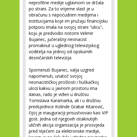
neprofitne medije uglavnom se držala
po strani. Za to vrijeme vlast je u
obračunu s nepoćudnim medijima i
institucijama koje im pružaju financijsku
potporu imala na svojoj strani "ulicu",
koju je predvodio notorni Velimir
Bujanec, jučerašnji neonacist
promaknut u uglednog televizijskog
voditelja na jednoj od opskurnih
desničarskih televizija.
Spomenuti Bujanec, valja uzgred
napomenuti, unatoč svojoj
neonacističkoj prošlosti i huškačkoj
ulozi kakvu u javnom prostoru ima
danas, rado je viđen u društvu
Tomislava Karamarka, ali i u društvu
predsjednice Kolinde Grabar Kitarović,
čijoj je inauguraciji prisustvovao kao VIP
gost. Jedna od njegovih istaknutijih
uličnih akcija organizacija je prosvjeda
pred Vijećem za elektronske medije,