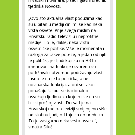
hrvatskih novinara, pisac i glavni urednik
tjednika Novosti.
„Ovo što aktualna vlast poduzima kad
su u pitanju mediji čini mi se kao neka
vrsta osvete. Prije svega mislim na
Hrvatsku radio-televiziju i neprofitne
medije. To je, dakle, neka vrsta
osvetničke politike. Više je momenata i
razloga za takve poteze, a jedan od njih
je politički, jer ljudi koji su na HRT-u
imenovani na funkcije otvoreno su
podržavali i otvoreno podržavaju vlast.
Jasno je da je to politička, a ne
novinarska funkcija, a oni se tako i
ponašaju. Usput se iracionalno
osvećuju ljudima za koje misle da su
bliski prošloj vlasti. Do sad je na
Hrvatskoj radio-televiziji smijenjeno više
od stotinu ljudi, od tajnica do urednika.
To je zasigurno neka vrsta osvete“,
smatra Đikić.