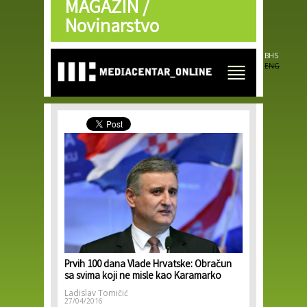
MAGAZIN /
Skip to
main
Novinarstvo
content
BHS
ENG
Prvih 100 dana Vlade Hrvatske: Obračun
sa svima koji ne misle kao Karamarko
Ladislav Tomičić
27/04/2016