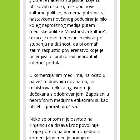
„Moje je načelno stajalište, koje ću
oblikovati uskoro, u sklopu nove
kulturne politike, da nema potrebe za
nastavkom novčanog podupiranja bilo
kojeg neprofitnog medija putem
medijske politike Ministarstva kulture“,
rekao je novoimenovani ministar po
stupanju na dužnost, da bi odmah
zatim raspustio povjerenstvo koje je
ocjenjivalo i pratilo rad neprofitnih
internet portala.
U komercijalnim medijima, naročito u
najvećim dnevnim novinama, ta
ministrova odluka uglavnom je
dočekana s odobravanjem. Zaposleni u
neprofitnim medijima etiketirani su kao
uhljebi i paraziti društva.
Nitko se pritom nije osvrtao na
činjenicu da država kroz povoljnije
stope poreza na dodanu vrijednost
komercijalne medije podupire