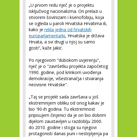
„U prvom redu riječ je o projektu
isključivog nacionalizma. On prelazi u
otvoreni šovinizam i ksenofobiju, koja
se ogleda u paroli Hrvatska Hrvatima ili,
kako je
rekla jedna od hrvatskih
europarlamentarki
, Hrvatska je država
Hrvata, a svi drugi u njoj su samo
gosti“, kaže Jakić.
Po njegovom "dubokom uvjerenju",
riječ je o "završetku projekta započetog
1990. godine, pod krinkom uvođenja
demokracije, višestranačja i stvaranja
neovisne Hrvatske".
„Taj se projekt sada završava u još
ekstremnijem obliku od onog kakav je
bio '90-ih godina. Tu ekstremnost
pripisujem činjenici da je on bio dobrim
dijelom zaustavljen u razdoblju 2000.
do 2010. godine i stoga su njegovi
protagonisti danas puni i nestrpljenja pa