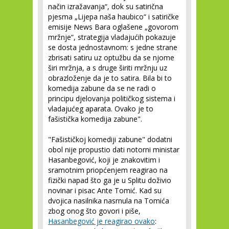
način izražavanja“, dok su satirična
pjesma „Lijepa naša haubico“ i satiričke
emisije News Bara oglašene „govorom
mržnje“, strategija vladajućih pokazuje
se dosta jednostavnom: s jedne strane
zbrisati satiru uz optužbu da se njome
širi mržnja, a s druge širiti mržnju uz
obrazloženje da je to satira. Bila bi to
komedija zabune da se ne radi o
principu djelovanja političkog sistema i
vladajućeg aparata. Ovako je to
fašistička komedija zabune".
"Fašističkoj komediji zabune" dodatni
obol nije propustio dati notorni ministar
Hasanbegović, koji je znakovitim i
sramotnim priopćenjem reagirao na
fizički napad što ga je u Splitu doživio
novinar i pisac Ante Tomić. Kad su
dvojica nasilnika nasrnula na Tomića
zbog onog što govori i piše,
Hasanbegović je reagirao ovako
: