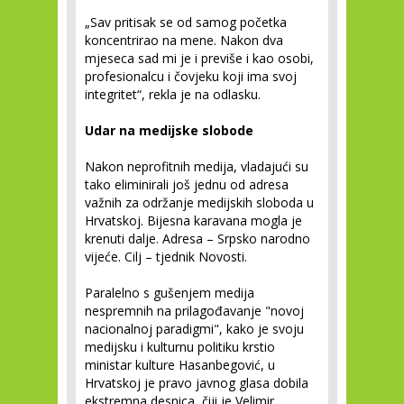
„Sav pritisak se od samog početka
koncentrirao na mene. Nakon dva
mjeseca sad mi je i previše i kao osobi,
profesionalcu i čovjeku koji ima svoj
integritet“, rekla je na odlasku.
Udar na medijske slobode
Nakon neprofitnih medija, vladajući su
tako eliminirali još jednu od adresa
važnih za održanje medijskih sloboda u
Hrvatskoj. Bijesna karavana mogla je
krenuti dalje. Adresa – Srpsko narodno
vijeće. Cilj – tjednik Novosti.
Paralelno s gušenjem medija
nespremnih na prilagođavanje "novoj
nacionalnoj paradigmi", kako je svoju
medijsku i kulturnu politiku krstio
ministar kulture Hasanbegović, u
Hrvatskoj je pravo javnog glasa dobila
ekstremna desnica, čiji je Velimir