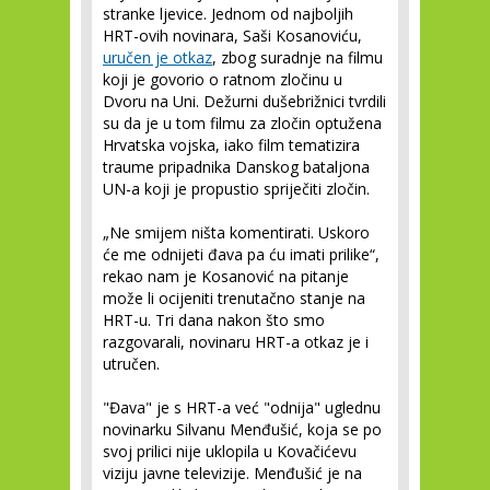
stranke ljevice. Jednom od najboljih
HRT-ovih novinara, Saši Kosanoviću,
uručen je otkaz
, zbog suradnje na filmu
koji je govorio o ratnom zločinu u
Dvoru na Uni. Dežurni dušebrižnici tvrdili
su da je u tom filmu za zločin optužena
Hrvatska vojska, iako film tematizira
traume pripadnika Danskog bataljona
UN-a koji je propustio spriječiti zločin.
„Ne smijem ništa komentirati. Uskoro
će me odnijeti đava pa ću imati prilike“,
rekao nam je Kosanović na pitanje
može li ocijeniti trenutačno stanje na
HRT-u. Tri dana nakon što smo
razgovarali, novinaru HRT-a otkaz je i
utručen.
"Đava" je s HRT-a već "odnija" uglednu
novinarku Silvanu Menđušić, koja se po
svoj prilici nije uklopila u Kovačićevu
viziju javne televizije. Menđušić je na