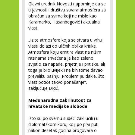
Glavni urednik Novosti napominje da se
u javnosti i društvu stvara atmosfera za
obračun sa svima koji ne misle kao
Karamarko, Hasanbegović i aktualna
vlast.
„Iz te atmosfere koja se stvara u vrhu
vlasti dolazi do uličnih oblika kritike.
Atmosfera koju emitira vlast na nižim
razinama shvaćena je kao zeleno
svjetlo za napade, prijetnje i pritiske, ali
toga je bilo uvijek i ne bih tome davao
preveliku pažnju. Problem je, dakle, što
vlast potiče takvo ponašanje“,
zaključuje Đikić.
Međunarodna zabrinutost za
hrvatske medijske slobode
Isto su po svemu sudeći zaključili i u
diplomatskom koru, koji po prvi put
nakon desetak godina progovara o