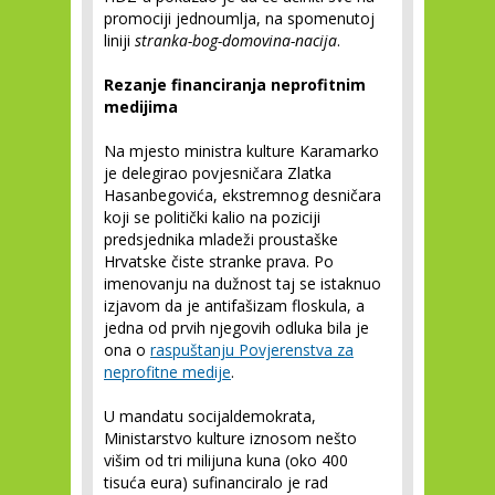
promociji jednoumlja, na spomenutoj
liniji
stranka-bog-domovina-nacija
.
Rezanje financiranja neprofitnim
medijima
Na mjesto ministra kulture Karamarko
je delegirao povjesničara Zlatka
Hasanbegovića, ekstremnog desničara
koji se politički kalio na poziciji
predsjednika mladeži proustaške
Hrvatske čiste stranke prava. Po
imenovanju na dužnost taj se istaknuo
izjavom da je antifašizam floskula, a
jedna od prvih njegovih odluka bila je
ona o
raspuštanju Povjerenstva za
neprofitne medije
.
U mandatu socijaldemokrata,
Ministarstvo kulture iznosom nešto
višim od tri milijuna kuna (oko 400
tisuća eura) sufinanciralo je rad