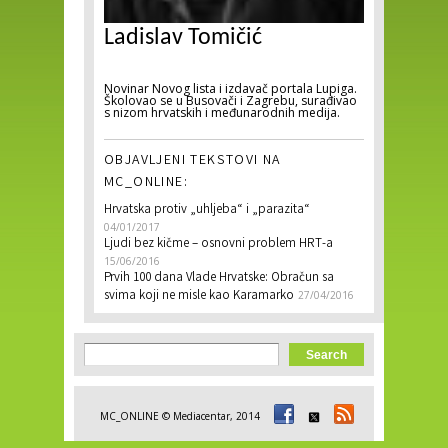
Ladislav Tomičić
Novinar Novog lista i izdavač portala Lupiga.
Školovao se u Busovači i Zagrebu, surađivao
s nizom hrvatskih i međunarodnih medija.
OBJAVLJENI TEKSTOVI NA
MC_ONLINE:
Hrvatska protiv „uhljeba“ i „parazita“
04/01/2017
Ljudi bez kičme – osnovni problem HRT-a
15/06/2016
Prvih 100 dana Vlade Hrvatske: Obračun sa
svima koji ne misle kao Karamarko
27/04/2016
Search form
Search
MC_ONLINE © Mediacentar, 2014