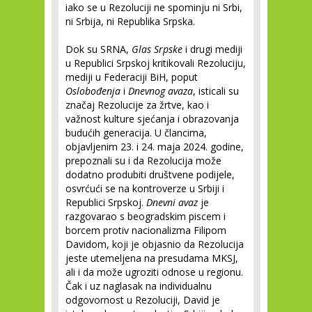
iako se u Rezoluciji ne spominju ni Srbi,
ni Srbija, ni Republika Srpska.
Dok su SRNA,
Glas Srpske
i drugi mediji
u Republici Srpskoj kritikovali Rezoluciju,
mediji u Federaciji BiH, poput
Oslobođenja
i
Dnevnog avaza
, isticali su
značaj Rezolucije za žrtve, kao i
važnost kulture sjećanja i obrazovanja
budućih generacija. U člancima,
objavljenim 23. i 24. maja 2024. godine,
prepoznali su i da Rezolucija može
dodatno produbiti društvene podijele,
osvrćući se na kontroverze u Srbiji i
Republici Srpskoj.
Dnevni avaz
je
razgovarao s beogradskim piscem i
borcem protiv nacionalizma Filipom
Davidom, koji je objasnio da Rezolucija
jeste utemeljena na presudama MKSJ,
ali i da može ugroziti odnose u regionu.
Čak i uz naglasak na individualnu
odgovornost u Rezoluciji, David je