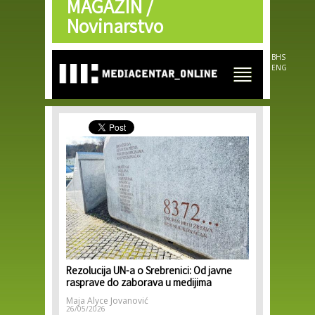
MAGAZIN /
Skip to
main
Novinarstvo
content
BHS
ENG
Rezolucija UN-a o Srebrenici: Od javne
rasprave do zaborava u medijima
Maja Alyce Jovanović
26/05/2026