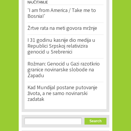
NAJČITANIJE
'I am from America / Take me to
Bosnia!'
Žrtve rata na meti govora mržnje
I 31 godinu kasnije dio medija u
Republici Srpskoj relativizira
genocid u Srebrenici
Rožman: Genocid u Gazi razotkrio
granice novinarske slobode na
Zapadu
Kad Mundijal postane putovanje
života, a ne samo novinarski
zadatak
Search form
Search