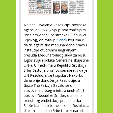
Na dan usvajanja Rezolucije, novinska
agencija SRNA (koja je pod značajnim
uticajem vladajuće stranke u Republici
Srpskoj), objavila je
članak
koji ima cilj
da delegitimizira međunarodno pravo i
institucije otvorenim negiranjem
presuda Međunarodnog suda za bivšu
Jugoslaviju i odluka Generalne skupštine
UN-a. U medijima u Republici Srpskoj i
Srbiji često je promovisan narativ da je
UN Rezolucija „antisrpska“. Nekoliko
dana prije donošenja Rezolucije, u
Glasu Srpske
izvještavalo se o
stavovima bivšeg ministra unutrašnjih
poslova Republike Srpske, odnosno
trenutnog entitetskog predsjednika
Siniše Karana o tome kako je Rezolucija
direktni napad na Srbe i srpski narod,