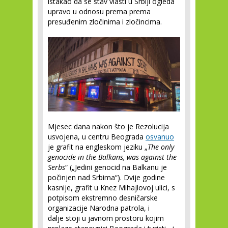
istakao da se stav vlasti u Srbiji ogleda
upravo u odnosu prema prema
presuđenim zločinima i zločincima.
Mjesec dana nakon što je Rezolucija
usvojena, u centru Beograda
osvanuo
je grafit na engleskom jeziku „
The only
genocide in the Balkans, was against the
Serbs
“ („Jedini genocid na Balkanu je
počinjen nad Srbima“). Dvije godine
kasnije, grafit u Knez Mihajlovoj ulici, s
potpisom ekstremno desničarske
organizacije Narodna patrola, i
dalje stoji u javnom prostoru kojim