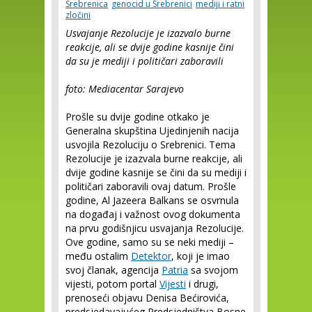
Srebrenica
genocid u Srebrenici
mediji i ratni
zločini
Usvajanje Rezolucije je izazvalo burne
reakcije, ali se dvije godine kasnije čini
da su je mediji i političari zaboravili
foto: Mediacentar Sarajevo
Prošle su dvije godine otkako je
Generalna skupština Ujedinjenih nacija
usvojila Rezoluciju o Srebrenici. Tema
Rezolucije je izazvala burne reakcije, ali
dvije godine kasnije se čini da su mediji i
političari zaboravili ovaj datum. Prošle
godine, Al Jazeera Balkans se osvrnula
na događaj i važnost ovog dokumenta
na prvu godišnjicu usvajanja Rezolucije.
Ove godine, samo su se neki mediji –
među ostalim
Detektor
, koji je imao
svoj članak, agencija
Patria
sa svojom
vijesti, potom portal
Vijesti
i drugi,
prenoseći objavu Denisa Bećirovića,
predsjedavajućeg Predsjedništva Bosne