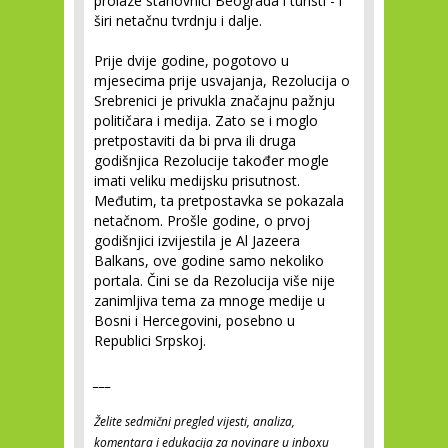
prolaze stanovnici Beograda i turisti - i
širi netačnu tvrdnju i dalje.
Prije dvije godine, pogotovo u
mjesecima prije usvajanja, Rezolucija o
Srebrenici je privukla značajnu pažnju
političara i medija. Zato se i moglo
pretpostaviti da bi prva ili druga
godišnjica Rezolucije također mogle
imati veliku medijsku prisutnost.
Međutim, ta pretpostavka se pokazala
netačnom. Prošle godine, o prvoj
godišnjici izvijestila je Al Jazeera
Balkans, ove godine samo nekoliko
portala. Čini se da Rezolucija više nije
zanimljiva tema za mnoge medije u
Bosni i Hercegovini, posebno u
Republici Srpskoj.
___
Želite sedmični pregled vijesti, analiza,
komentara i edukacija za novinare u inboxu