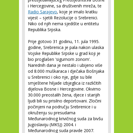
i Hercegovine, sa društvenih mreža, te
Radio Sarajevo
, koje je imalo kratku
vijest – sjetili Rezolucije o Srebrenici.
Niko od njih nema sjedište u entitetu
Republika Srpska.
Prije gotovo 31 godinu, 11. jula 1995.
godine, Srebrenica je pala nakon ulaska
Vojske Republike Srpske u grad koji je
bio proglašen 'sigurnom zonom'.
Narednih dana je nestalo i ubijeno više
od 8.000 muškaraca i dječaka Bošnjaka
u Srebrenici i oko nje, gdje su bile
smještene hiljade izbjeglica iz različitih
dijelova Bosne i Hercegovine. Okvirno
30.000 preostalih žena, djece i starijih
ljudi bili su prisilno deportovani. Zločini
počinjeni na području Srebrenice i u
okruženju su presudama
Međunarodnog krivičnog suda za bivšu
Jugoslaviju (MKSJ) 2004. i
Međunarodnog suda pravde 2007.