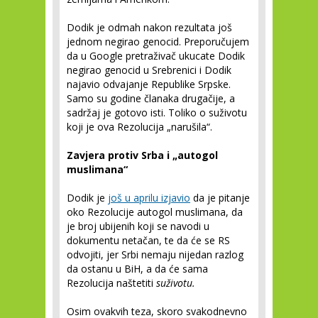
Dodik je odmah nakon rezultata još
jednom negirao genocid. Preporučujem
da u Google pretraživač ukucate Dodik
negirao genocid u Srebrenici i Dodik
najavio odvajanje Republike Srpske.
Samo su godine članaka drugačije, a
sadržaj je gotovo isti. Toliko o suživotu
koji je ova Rezolucija „narušila“.
Zavjera protiv Srba i „autogol
muslimana“
Dodik je
još u aprilu izjavio
da je pitanje
oko Rezolucije autogol muslimana, da
je broj ubijenih koji se navodi u
dokumentu netačan, te da će se RS
odvojiti, jer Srbi nemaju nijedan razlog
da ostanu u BiH, a da će sama
Rezolucija naštetiti
suživotu.
Osim ovakvih teza, skoro svakodnevno