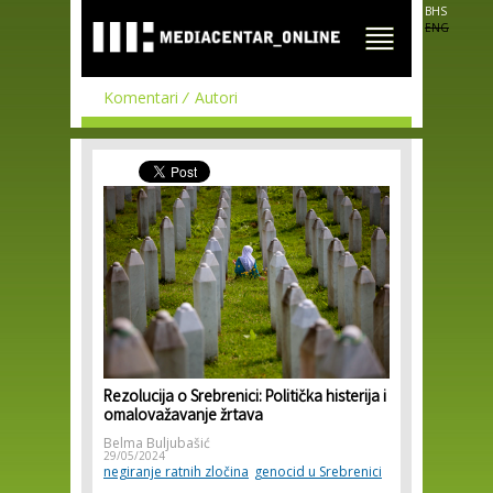
Skip to
BHS
main
ENG
content
Komentari
Autori
Rezolucija o Srebrenici: Politička histerija i
omalovažavanje žrtava
Belma Buljubašić
29/05/2024
negiranje ratnih zločina
genocid u Srebrenici