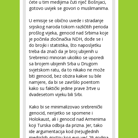
ćete u tim medijima čuti riječ Bošnjaci,
gotovo uvijek se govori o muslimanima.
U emisije se obično uvede i stradanje
srpskog naroda tokom različitih perioda
prošlog vijeka, genocid nad Srbima koje
je počinila zločinačka NDH, dođe se i
do brojki i statistika, što naposljetku
treba da znači da je broj ubijenih u
Srebrenici minoran ukoliko se uporedi
sa brojem ubijenih Srba u Drugom
svjetskom ratu, da to nikako ne može
biti genocid, bez obzira kakve su bile
namjere, da bi se završilo poentom
kako su faktički jedine prave žrtve u
dvadesetom vijeku bili Srbi.
Kako bi se minimalizovao srebrenički
genocid, nerijetko se spomene i
Holokaust, ali i genocid nad Armenima
koji Turska odbija da prizna. Jer, tako
ide argumentacija kod (ne)uglednih
medijskih gostiju koji evo već 29 godina