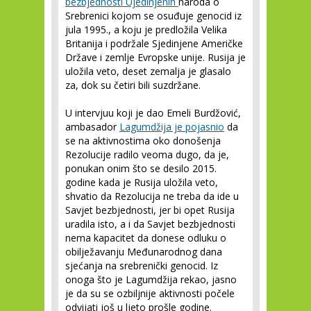
bezbjednosti Ujedinjenih
naroda o
Srebrenici kojom se osuđuje genocid iz
jula 1995., a koju je predložila Velika
Britanija i podržale Sjedinjene Američke
Države i zemlje Evropske unije. Rusija je
uložila veto, deset zemalja je glasalo
za, dok su četiri bili suzdržane.
U intervjuu koji je dao Emeli Burdžović,
ambasador
Lagumdžija je pojasnio
da
se na aktivnostima oko donošenja
Rezolucije radilo veoma dugo, da je,
ponukan onim što se desilo 2015.
godine kada je Rusija uložila veto,
shvatio da Rezolucija ne treba da ide u
Savjet bezbjednosti, jer bi opet Rusija
uradila isto, a i da Savjet bezbjednosti
nema kapacitet da donese odluku o
obilježavanju Međunarodnog dana
sjećanja na srebrenički genocid. Iz
onoga što je Lagumdžija rekao, jasno
je da su se ozbiljnije aktivnosti počele
odvijati još u ljeto prošle godine.