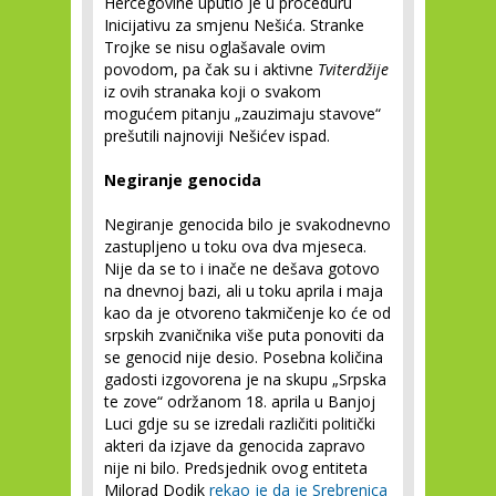
Hercegovine uputio je u proceduru
Inicijativu za smjenu Nešića. Stranke
Trojke se nisu oglašavale ovim
povodom, pa čak su i aktivne
Tviterdžije
iz ovih stranaka koji o svakom
mogućem pitanju „zauzimaju stavove“
prešutili najnoviji Nešićev ispad.
Negiranje genocida
Negiranje genocida bilo je svakodnevno
zastupljeno u toku ova dva mjeseca.
Nije da se to i inače ne dešava gotovo
na dnevnoj bazi, ali u toku aprila i maja
kao da je otvoreno takmičenje ko će od
srpskih zvaničnika više puta ponoviti da
se genocid nije desio. Posebna količina
gadosti izgovorena je na skupu „Srpska
te zove“ održanom 18. aprila u Banjoj
Luci gdje su se izredali različiti politički
akteri da izjave da genocida zapravo
nije ni bilo. Predsjednik ovog entiteta
Milorad Dodik
rekao je da je Srebrenica