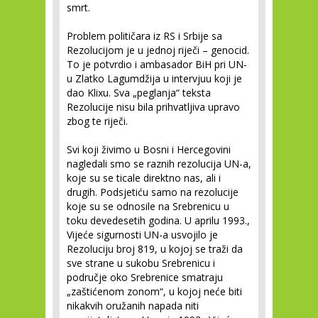
smrt.
Problem političara iz RS i Srbije sa
Rezolucijom je u jednoj riječi – genocid.
To je potvrdio i ambasador BiH pri UN-
u Zlatko Lagumdžija u intervjuu koji je
dao Klixu. Sva „peglanja“ teksta
Rezolucije nisu bila prihvatljiva upravo
zbog te riječi.
Svi koji živimo u Bosni i Hercegovini
nagledali smo se raznih rezolucija UN-a,
koje su se ticale direktno nas, ali i
drugih. Podsjetiću samo na rezolucije
koje su se odnosile na Srebrenicu u
toku devedesetih godina. U aprilu 1993.,
Vijeće sigurnosti UN-a usvojilo je
Rezoluciju broj 819, u kojoj se traži da
sve strane u sukobu Srebrenicu i
područje oko Srebrenice smatraju
„zaštićenom zonom“, u kojoj neće biti
nikakvih oružanih napada niti