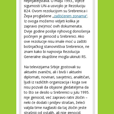
neprijateljstava. U maju 1993., Vijeće
sigurnosti UN-a usvojilo je Rezoluciju
824. Ovom rezolucijom su Srebrenica i
Žepa proglašene „
zaštićenim zonama“
.
Iz ovoga možemo vidjeti kolika je
zapravo (ne)moć ovih dokumenata.
Dvije godine poslije njihovog donošenja
počinjen je genocid u Srebrenici. Ako
ove rezolucije nisu imale moć u zaštiti
bošnjačkog stanovništva Srebrenice, ne
znam kako bi najnovija Rezolucija
Generalne skupštine mogla ukinuti RS.
Na televizijama Srbije gostovali su
aktuelni zvanični, ali i bivši i aktuelni
diplomati, novinari, savjetnici, analitičari,
ljudi iz različitih organizacija i koga sve
nisu pozvali da objasne gledateljima da
to što se desilo u Srebrenici u julu 1995.
nije genocid, već zapravo ratni zločin –
neki će dodati i pridjev strašan, želeći
valjda time naglasiti da taj zločin jeste
strašniji od ostalih, ali nije genocid.