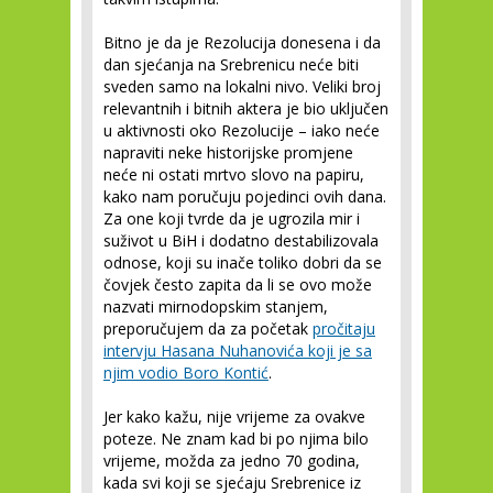
Bitno je da je Rezolucija donesena i da
dan sjećanja na Srebrenicu neće biti
sveden samo na lokalni nivo. Veliki broj
relevantnih i bitnih aktera je bio uključen
u aktivnosti oko Rezolucije – iako neće
napraviti neke historijske promjene
neće ni ostati mrtvo slovo na papiru,
kako nam poručuju pojedinci ovih dana.
Za one koji tvrde da je ugrozila mir i
suživot u BiH i dodatno destabilizovala
odnose, koji su inače toliko dobri da se
čovjek često zapita da li se ovo može
nazvati mirnodopskim stanjem,
preporučujem da za početak
pročitaju
intervju Hasana Nuhanovića koji je sa
njim vodio Boro Kontić
.
Jer kako kažu, nije vrijeme za ovakve
poteze. Ne znam kad bi po njima bilo
vrijeme, možda za jedno 70 godina,
kada svi koji se sjećaju Srebrenice iz