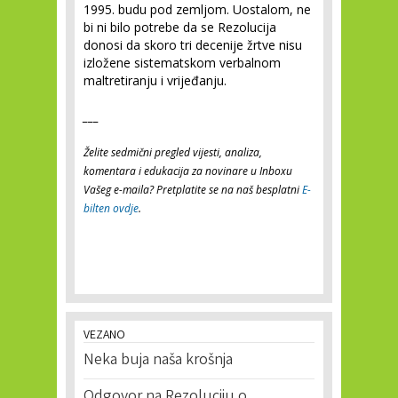
1995. budu pod zemljom. Uostalom, ne
bi ni bilo potrebe da se Rezolucija
donosi da skoro tri decenije žrtve nisu
izložene sistematskom verbalnom
maltretiranju i vrijeđanju.
___
Želite sedmični pregled vijesti, analiza,
komentara i edukacija za novinare u Inboxu
Vašeg e-maila? Pretplatite se na naš besplatni
E-
bilten ovdje
.
VEZANO
Neka buja naša krošnja
Odgovor na Rezoluciju o