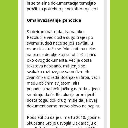
bi se ta silna dokumentacija temeljito
pročitala potrebno je nekoliko mjeseci.
Omalovažavanje genocida
S obzirom na to da drama oko
Rezolucije već dosta dugo traje i po
svemu sudeći neće se još završiti, u
ovom tekstu ću se fokusirati na neke
najbitnije detalje koji su obilježili priču
oko ovog dokumenta. Već je dosta
tekstova napisano, mišljenja se
svakako razilaze, ne samo između
zvaničnika iz reda Bošnjaka i Srba, već i
među običnim svijetom, ali i
pripadnicima bošnjačkog naroda – jedni
smatraju da će Rezolucija promijeniti
dosta toga, dok drugi misle da je ovaj
dokument samo mrtvo slovo na papiru.
Podsjetit ću da je u martu 2010. godine
Skupština Srbije usvojila Deklaraciju o