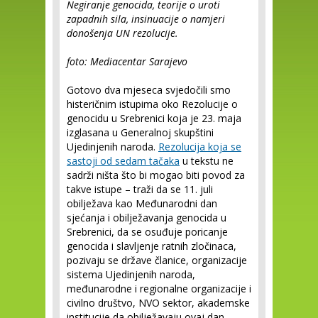
Negiranje genocida, teorije o uroti
zapadnih sila, insinuacije o namjeri
donošenja UN rezolucije.
foto: Mediacentar Sarajevo
Gotovo dva mjeseca svjedočili smo
histeričnim istupima oko Rezolucije o
genocidu u Srebrenici koja je 23. maja
izglasana u Generalnoj skupštini
Ujedinjenih naroda.
Rezolucija koja se
sastoji od sedam tačaka
u tekstu ne
sadrži ništa što bi mogao biti povod za
takve istupe – traži da se 11. juli
obilježava kao Međunarodni dan
sjećanja i obilježavanja genocida u
Srebrenici, da se osuđuje poricanje
genocida i slavljenje ratnih zločinaca,
pozivaju se države članice, organizacije
sistema Ujedinjenih naroda,
međunarodne i regionalne organizacije i
civilno društvo, NVO sektor, akademske
institucije da obilježavaju ovaj dan,