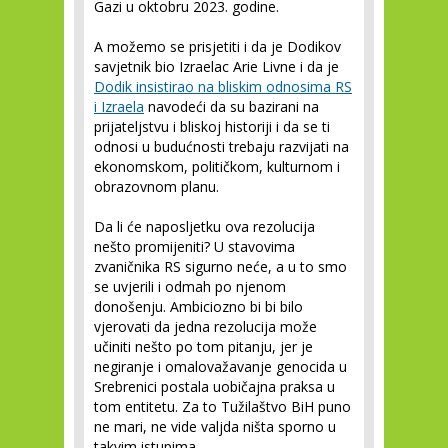
Gazi u oktobru 2023. godine.
A možemo se prisjetiti i da je Dodikov
savjetnik bio Izraelac Arie Livne i da je
Dodik insistirao na bliskim odnosima RS
i Izraela
navodeći da su bazirani na
prijateljstvu i bliskoj historiji i da se ti
odnosi u budućnosti trebaju razvijati na
ekonomskom, političkom, kulturnom i
obrazovnom planu.
Da li će naposljetku ova rezolucija
nešto promijeniti? U stavovima
zvaničnika RS sigurno neće, a u to smo
se uvjerili i odmah po njenom
donošenju. Ambiciozno bi bi bilo
vjerovati da jedna rezolucija može
učiniti nešto po tom pitanju, jer je
negiranje i omalovažavanje genocida u
Srebrenici postala uobičajna praksa u
tom entitetu. Za to Tužilaštvo BiH puno
ne mari, ne vide valjda ništa sporno u
takvim istupima.