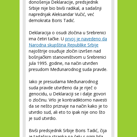
donošenja Deklaracije, predsjednik
Srbije nije bio bivši radikal, a sadašnji
naprednjak Aleksandar Vučić, već
demokrata Boris Tadić.
Deklaracija o osudi zločina u Srebrenici
ima četiri tačke. U
prvoj je navedeno da
Narodna skupština Republike Srbije
najoštrije osuđuje zločin izvršen nad
bošnjačkim stanovništvom u Srebrenici
jula 1995. godine, na način utvrđen
presudom Međunarodnog suda pravde.
Iako je presudama Međunarodnog
suda pravde utvrđeno da je riječ o
genocidu, u Deklaraciji se i dalje govori
o zločinu. Vrlo je kontradiktorno navesti
da se nešto priznaje na način kako je to
utvrdio sud, ali eto to ipak nije ono što
je sud utvrdio.
Bivši predsjednik Srbije Boris Tadić, čija
je tadašnja stranka na čelu s njim bila