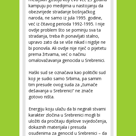
kampuju po medijima u nastojanju da
obezvrijede stradanje bošnjačkog
naroda, ne samo iz jula 1995. godine,
već iz čitavog perioda 1992-1995. I nije
ovdje problem što se pominju sva ta
stradanja, treba ih ponavljati stalno,
upravo zato da se više nikad i nigdje ne
bi ponovila. Ali ovdje nije riječ o pijetetu
prema žrtvama, već o načinu
omalovažavanja genocida u Srebrenici.
Haški sud se označava kao politički sud
koji je sudio samo Srbima, pa samim
tim presude ovog suda za „tumače
dešavanja u Srebrenici“ ne znače
gotovo ništa.
Energiju koju ulažu da bi negirali stvarni
karakter zločina u Srebrenici mogli bi
uložiti da pročitaju dijelove svjedočenja,
dokaznih materijala i presuda
osuđenima za genocid u Srebrenici – da