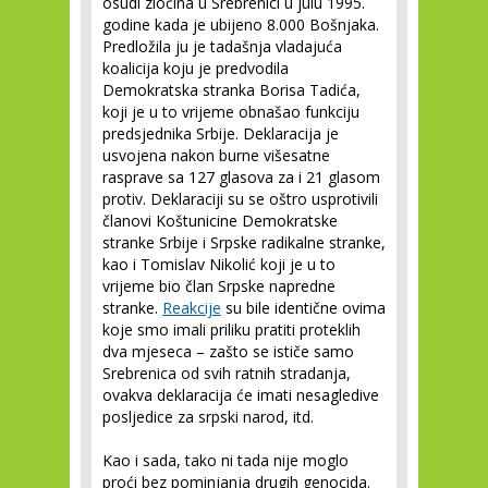
osudi zločina u Srebrenici u julu 1995.
godine kada je ubijeno 8.000 Bošnjaka.
Predložila ju je tadašnja vladajuća
koalicija koju je predvodila
Demokratska stranka Borisa Tadića,
koji je u to vrijeme obnašao funkciju
predsjednika Srbije. Deklaracija je
usvojena nakon burne višesatne
rasprave sa 127 glasova za i 21 glasom
protiv. Deklaraciji su se oštro usprotivili
članovi Koštunicine Demokratske
stranke Srbije i Srpske radikalne stranke,
kao i Tomislav Nikolić koji je u to
vrijeme bio član Srpske napredne
stranke.
Reakcije
su bile identične ovima
koje smo imali priliku pratiti proteklih
dva mjeseca – zašto se ističe samo
Srebrenica od svih ratnih stradanja,
ovakva deklaracija će imati nesagledive
posljedice za srpski narod, itd.
Kao i sada, tako ni tada nije moglo
proći bez pominjanja drugih genocida.