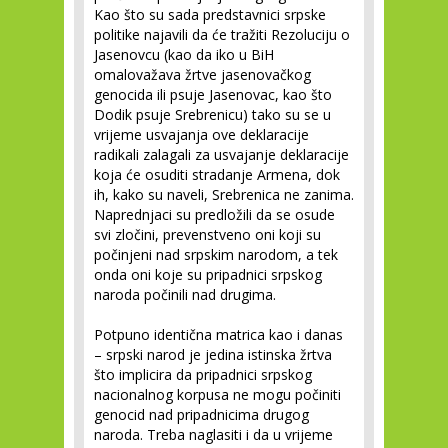
Kao što su sada predstavnici srpske
politike najavili da će tražiti Rezoluciju o
Jasenovcu (kao da iko u BiH
omalovažava žrtve jasenovačkog
genocida ili psuje Jasenovac, kao što
Dodik psuje Srebrenicu) tako su se u
vrijeme usvajanja ove deklaracije
radikali zalagali za usvajanje deklaracije
koja će osuditi stradanje Armena, dok
ih, kako su naveli, Srebrenica ne zanima.
Naprednjaci su predložili da se osude
svi zločini, prevenstveno oni koji su
počinjeni nad srpskim narodom, a tek
onda oni koje su pripadnici srpskog
naroda počinili nad drugima.
Potpuno identična matrica kao i danas
– srpski narod je jedina istinska žrtva
što implicira da pripadnici srpskog
nacionalnog korpusa ne mogu počiniti
genocid nad pripadnicima drugog
naroda. Treba naglasiti i da u vrijeme