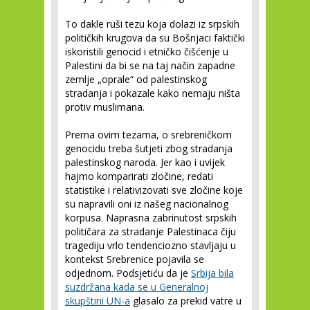
To dakle ruši tezu koja dolazi iz srpskih
političkih krugova da su Bošnjaci faktički
iskoristili genocid i etničko čišćenje u
Palestini da bi se na taj način zapadne
zemlje „oprale“ od palestinskog
stradanja i pokazale kako nemaju ništa
protiv muslimana.
Prema ovim tezama, o srebreničkom
genocidu treba šutjeti zbog stradanja
palestinskog naroda. Jer kao i uvijek
hajmo komparirati zločine, redati
statistike i relativizovati sve zločine koje
su napravili oni iz našeg nacionalnog
korpusa. Naprasna zabrinutost srpskih
političara za stradanje Palestinaca čiju
tragediju vrlo tendenciozno stavljaju u
kontekst Srebrenice pojavila se
odjednom. Podsjetiću da je
Srbija bila
suzdržana kada se u Generalnoj
skupštini UN-a
glasalo za prekid vatre u