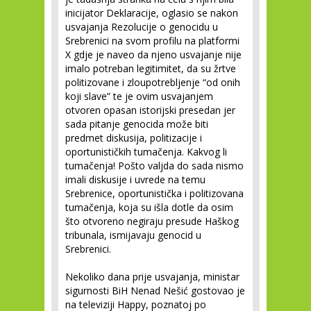
inicijator Deklaracije, oglasio se nakon
usvajanja Rezolucije o genocidu u
Srebrenici na svom profilu na platformi
X gdje je naveo da njeno usvajanje nije
imalo potreban legitimitet, da su žrtve
politizovane i zloupotrebljenje “od onih
koji slave” te je ovim usvajanjem
otvoren opasan istorijski presedan jer
sada pitanje genocida može biti
predmet diskusija, politizacije i
oportunističkih tumačenja. Kakvog li
tumačenja! Pošto valjda do sada nismo
imali diskusije i uvrede na temu
Srebrenice, oportunistička i politizovana
tumačenja, koja su išla dotle da osim
što otvoreno negiraju presude Haškog
tribunala, ismijavaju genocid u
Srebrenici.
Nekoliko dana prije usvajanja, ministar
sigurnosti BiH Nenad Nešić gostovao je
na televiziji Happy, poznatoj po