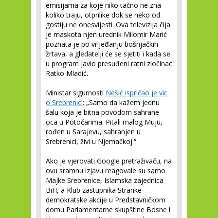
emisijama za koje niko tačno ne zna
koliko traju, otprilike dok se neko od
gostiju ne onesvijesti. Ova televizija čija
je maskota njen urednik Milomir Marić
poznata je po vrijeđanju bošnjačkih
žrtava, a gledatelji će se sjetiti i kada se
u program javio presuđeni ratni zločinac
Ratko Mladić.
Ministar sigurnosti
Nešić ispričao je vic
o Srebrenici
: „Samo da kažem jednu
šalu koja je bitna povodom sahrane
oca u Potočarima. Pitali malog Muju,
rođen u Sarajevu, sahranjen u
Srebrenici, živi u Njemačkoj.“
Ako je vjerovati Google pretraživaču, na
ovu sramnu izjavu reagovale su samo
Majke Srebrenice, Islamska zajednica
BiH, a Klub zastupnika Stranke
demokratske akcije u Predstavničkom
domu Parlamentarne skupštine Bosne i