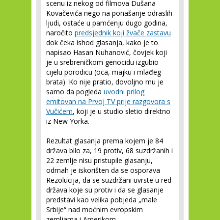
scenu iz nekog od filmova Dušana
Kovačevića nego na ponašanje odraslih
ljudi, ostaće u pamćenju dugo godina,
naročito
predsjednik koji žvače zastavu
dok čeka ishod glasanja, kako je to
napisao Hasan Nuhanović, čovjek koji
je u srebreničkom genocidu izgubio
cijelu porodicu (oca, majku i mlađeg
brata). Ko nije pratio, dovoljno mu je
samo da pogleda
uvodni prilog
emitovan na Prvoj TV prije razgovora s
Vučićem
, koji je u studio sletio direktno
iz New Yorka.
Rezultat glasanja prema kojem je 84
država bilo za, 19 protiv, 68 suzdržanih i
22 zemlje nisu pristupile glasanju,
odmah je iskorišten da se osporava
Rezolucija, da se suzdržani uvrste u red
država koje su protiv i da se glasanje
predstavi kao velika pobjeda „male
Srbije“ nad moćnim evropskim
zemljama i Amerikom.