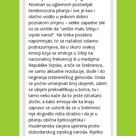
Novinari su uglavnom postavljali
tendenciozna pitanja i sve je kao i
obično vodilo u jednom dobro
poznatom smjeru – velike zapadne sile
su se urotile da "unište malu Srbiju i
srpski narod". Ne treba posebno
napominjati, to se nažalost odavno
podrazumijeva, da u skoro svakoj
emisiji koja se emituje u Srbiji na
nacionalnoj frekvenciji ili u medijima
Republike Srpske, a tiče se Srebrenice,
ne samo aktuelne rezolucije, dođe i do
negiranja srebreničkog genocida. Onda
se počne umanjivati broj ubijenih, zatim
se ubijeni prekvalifikuju u borce, tu i
tamo neko kaže da to jeste (strašan)
zločin, a kako emisija ide ka kraju
zapravo se ustvrdi da se u Srebrenici
nije dogodilo ništa strašno i da je u
pitanju obična bjelosvjetska i
muslimanska zavjera uperena protiv
slobodarskog srpskog naroda. Rijetko