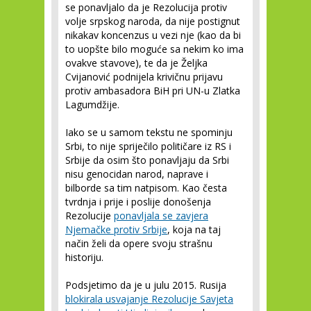
se ponavljalo da je Rezolucija protiv
volje srpskog naroda, da nije postignut
nikakav koncenzus u vezi nje (kao da bi
to uopšte bilo moguće sa nekim ko ima
ovakve stavove), te da je Željka
Cvijanović podnijela krivičnu prijavu
protiv ambasadora BiH pri UN-u Zlatka
Lagumdžije.
Iako se u samom tekstu ne spominju
Srbi, to nije spriječilo političare iz RS i
Srbije da osim što ponavljaju da Srbi
nisu genocidan narod, naprave i
bilborde sa tim natpisom. Kao česta
tvrdnja i prije i poslije donošenja
Rezolucije
ponavljala se zavjera
Njemačke protiv Srbije
, koja na taj
način želi da opere svoju strašnu
historiju.
Podsjetimo da je u julu 2015. Rusija
blokirala usvajanje Rezolucije Savjeta