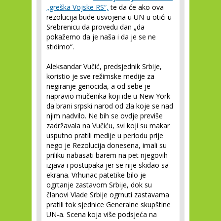
„greška Vojske RS“,
te da će ako ova
rezolucija bude usvojena u UN-u otići u
Srebrenicu da provedu dan „da
pokažemo da je naša i da je se ne
stidimo“.
Aleksandar Vučić, predsjednik Srbije,
koristio je sve režimske medije za
negiranje genocida, a od sebe je
napravio mučenika koji ide u New York
da brani srpski narod od zla koje se nad
njim nadvilo. Ne bih se ovdje previše
zadržavala na Vučiću, svi koji su makar
usputno pratili medije u periodu prije
nego je Rezolucija donesena, imali su
priliku nabasati barem na pet njegovih
izjava i postupaka jer se nije skidao sa
ekrana. Vrhunac patetike bilo je
ogrtanje zastavom Srbije, dok su
članovi Vlade Srbije ogrnuti zastavama
pratili tok sjednice Generalne skupštine
UN-a. Scena koja više podsjeća na