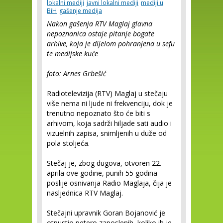
lokalni mediji
javni lokalni mediji
mediji u
BiH
gašenje medija
Nakon gašenja RTV Maglaj glavna
nepoznanica ostaje pitanje bogate
arhive, koja je dijelom pohranjena u sefu
te medijske kuće
foto: Arnes Grbešić
Radiotelevizija (RTV) Maglaj u stečaju
više nema ni ljude ni frekvenciju, dok je
trenutno nepoznato što će biti s
arhivom, koja sadrži hiljade sati audio i
vizuelnih zapisa, snimljenih u duže od
pola stoljeća.
Stečaj je, zbog dugova, otvoren 22.
aprila ove godine, punih 55 godina
poslije osnivanja Radio Maglaja, čija je
nasljednica RTV Maglaj.
Stečajni upravnik Goran Bojanović je
otpustio petero zaposlenih, koliko ih je