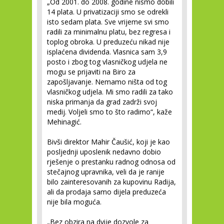
„Od 2001. do 2008. godine nismo dobili
14 plata. U privatizaciji smo se odrekli
isto sedam plata. Sve vrijeme svi smo
radili za minimalnu platu, bez regresa i
toplog obroka. U preduzeću nikad nije
isplaćena dividenda. Vlasnica sam 3,9
posto i zbog tog vlasničkog udjela ne
mogu se prijaviti na Biro za
zapošljavanje. Nemamo ništa od tog
vlasničkog udjela. Mi smo radili za tako
niska primanja da grad zadrži svoj
medij. Voljeli smo to što radimo“, kaže
Mehinagić.
Bivši direktor Mahir Čaušić, koji je kao
posljednji uposlenik nedavno dobio
rješenje o prestanku radnog odnosa od
stečajnog upravnika, veli da je ranije
bilo zainteresovanih za kupovinu Radija,
ali da prodaja samo dijela preduzeća
nije bila moguća.
„Bez obzira na dvije dozvole za