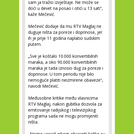
sam ja tražio izvještaje. Ne može se
doći u devet na posao i otići u 13 sati“,
kaže Mečević.
Mečević dodaje da mu RTV Maglaj ne
duguje ništa za poreze i doprinose, jer
ih je prije 11 godina naplatio sudskim
putem.
„Sve je koštalo 10.000 konvertibilnih
maraka, a oko 90.000 konvertibilnih
maraka je tada iznosio dug za poreze i
doprinose. U tom periodu nije bilo
nemoguće platiti neizmirene obaveze“,
navodi Mečević.
Međusobne kritike među vlasnicima
RTV Maglaj, nakon gubitka dozvola za
emitovanje radijskog i televizijskog
programa sada ne mogu promijeniti
ništa.
„Nismo uspjeli nikom objasniti koliko su