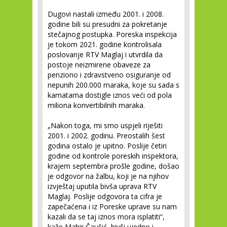
Dugovi nastali između 2001. i 2008.
godine bili su presudni za pokretanje
stečajnog postupka. Poreska inspekcija
je tokom 2021. godine kontrolisala
poslovanje RTV Maglaj i utvrdila da
postoje neizmirene obaveze za
penziono i zdravstveno osiguranje od
nepunih 200.000 maraka, koje su sada s
kamatama dostigle iznos veći od pola
miliona konvertibilnih maraka.
„Nakon toga, mi smo uspjeli riješiti
2001. i 2002. godinu. Preostalih šest
godina ostalo je upitno. Poslije četiri
godine od kontrole poreskih inspektora,
krajem septembra prošle godine, došao
je odgovor na žalbu, koji je na njihov
izvještaj uputila bivša uprava RTV
Maglaj. Poslije odgovora ta cifra je
zapečaćena i iz Poreske uprave su nam
kazali da se taj iznos mora isplatiti“,
kaže Mahir Čaušić, bivši ujedno i