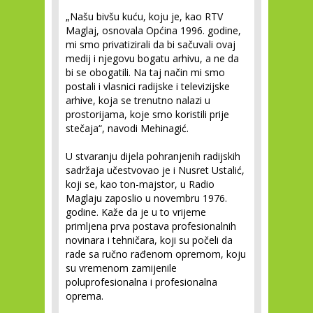
„Našu bivšu kuću, koju je, kao RTV
Maglaj, osnovala Općina 1996. godine,
mi smo privatizirali da bi sačuvali ovaj
medij i njegovu bogatu arhivu, a ne da
bi se obogatili. Na taj način mi smo
postali i vlasnici radijske i televizijske
arhive, koja se trenutno nalazi u
prostorijama, koje smo koristili prije
stečaja“, navodi Mehinagić.
U stvaranju dijela pohranjenih radijskih
sadržaja učestvovao je i Nusret Ustalić,
koji se, kao ton-majstor, u Radio
Maglaju zaposlio u novembru 1976.
godine. Kaže da je u to vrijeme
primljena prva postava profesionalnih
novinara i tehničara, koji su počeli da
rade sa ručno rađenom opremom, koju
su vremenom zamijenile
poluprofesionalna i profesionalna
oprema.