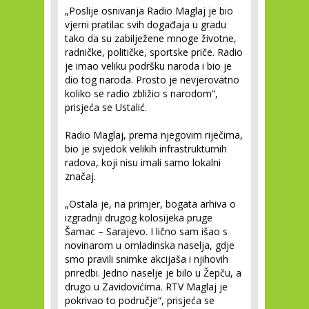
„Poslije osnivanja Radio Maglaj je bio
vjerni pratilac svih događaja u gradu
tako da su zabilježene mnoge životne,
radničke, političke, sportske priče. Radio
je imao veliku podršku naroda i bio je
dio tog naroda. Prosto je nevjerovatno
koliko se radio zbližio s narodom“,
prisjeća se Ustalić.
Radio Maglaj, prema njegovim riječima,
bio je svjedok velikih infrastrukturnih
radova, koji nisu imali samo lokalni
značaj.
„Ostala je, na primjer, bogata arhiva o
izgradnji drugog kolosijeka pruge
Šamac – Sarajevo. I lično sam išao s
novinarom u omladinska naselja, gdje
smo pravili snimke akcijaša i njihovih
priredbi. Jedno naselje je bilo u Žepču, a
drugo u Zavidovićima. RTV Maglaj je
pokrivao to područje“, prisjeća se