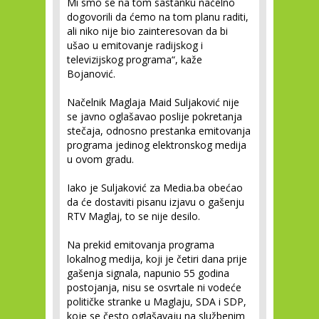
Mi smo se na tom sastanku načelno
dogovorili da ćemo na tom planu raditi,
ali niko nije bio zainteresovan da bi
ušao u emitovanje radijskog i
televizijskog programa“, kaže
Bojanović.
Načelnik Maglaja Maid Suljaković nije
se javno oglašavao poslije pokretanja
stečaja, odnosno prestanka emitovanja
programa jedinog elektronskog medija
u ovom gradu.
Iako je Suljaković za Media.ba obećao
da će dostaviti pisanu izjavu o gašenju
RTV Maglaj, to se nije desilo.
Na prekid emitovanja programa
lokalnog medija, koji je četiri dana prije
gašenja signala, napunio 55 godina
postojanja, nisu se osvrtale ni vodeće
političke stranke u Maglaju, SDA i SDP,
koje se često oglašavaju na službenim