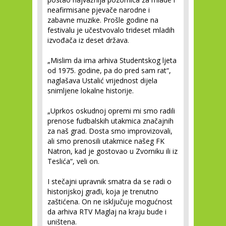
neafirmisane pjevače narodne i
zabavne muzike. Prošle godine na
festivalu je učestvovalo trideset mladih
izvođača iz deset država.
„Mislim da ima arhiva Studentskog ljeta
od 1975. godine, pa do pred sam rat“,
naglašava Ustalić vrijednost dijela
snimljene lokalne historije.
„Uprkos oskudnoj opremi mi smo radili
prenose fudbalskih utakmica značajnih
za naš grad. Dosta smo improvizovali,
ali smo prenosili utakmice našeg FK
Natron, kad je gostovao u Zvorniku ili iz
Teslića“, veli on.
I stečajni upravnik smatra da se radi o
historijskoj građi, koja je trenutno
zaštićena. On ne isključuje mogućnost
da arhiva RTV Maglaj na kraju bude i
uništena.