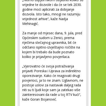
vrijedne te dozvole i da će se tek 2030.
godine moći aplicirati za dobijanje
dozvola. Isto tako, mnogi ne razumiju
vrijednost arhive“, kaže Nadja
Mehinagić.
Za manje od mjesec dana, 9. jula, pred
Općinskim sudom u Zenici, prema
riječima stečajnog upravnika, bit će
održano ispitno-izvještajno ročište na
kojem bi trebalo da bude poznato
koliko je prijavljeno povjerilaca.
„Vjerovatno će svoja potraživanja
prijaviti Poreska i Uprava za indirektno
oporezivanje. Kako će reagovati drugi
povjerioci, ja to ne znam. Uglavnom, ne
postoje uslovi za nastavak daljeg rada
niti su ti ljudi koje sam ja zatekao više
zainteresovani da rade u toj RTV kući“,
kaže Goran Bojanović.