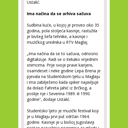
Ustalić.
Ima načina da se arhiva sačuva
Sudbina kuće, u kojoj je proveo oko 35
godina, pola stoljeća kasnije, rastužila
je bivšeg šefa tehnike, a kasnije i
muzičkog urednika u RTV Maglaj.
„Ima načina da se to sačuva, odnosno
digitalizuje. Radi se o itekako vrijednim
snimcima. Prije svoje prave karijere,
osamdeset i neke godine Lepa Brena je
pjevala na Studentskom ljetu u Maglaju
i ima zabilježeno kada spiker najavljuje
da dolazi Fahreta Jahić iz Brčkog, a
poslije nje i Severina 1989. ili 1990.
godine“, dodaje Ustalić.
Studentsko ljeto je muzički festival koji
je u Maglaju prvi put održan 1964.
godine. Kasnije je u bivšoj Jugoslaviji
postao najvažnija pozornica za mlade i