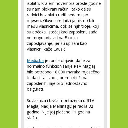
isplatili. Krajem novembra prošle godine
su nam blokirani računi, tako da su
radnici bez plata radili sedam i po
mjeseci. Glavni urednik i ja nismo bili
među vlasnicima, dok se njih troje, koji
su dočekali stečaj kao zaposleni, sada
ne mogu prijaviti na Biro za
zapošljavanje, jer su upisani kao
vlasnici“, kaže Čaušić.
Media.ba
je ranije objavio da je za
normalno funkcionisanje RTV Maglaj
bilo potrebno 18.000 maraka mjesečno,
te da ni taj iznos, prema riječima
zaposlenih, nije bilo jednostavno
osigurati.
Suvlasnica i bivša montažerka u RTV
Maglaj Nadja Mehinagić je radila 32
godine. Nije joj plaćeno 11 godina
staža.