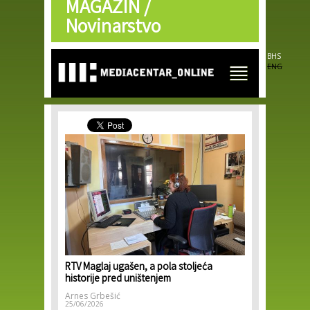
MAGAZIN /
Skip to
main
Novinarstvo
content
BHS
ENG
RTV Maglaj ugašen, a pola stoljeća
historije pred uništenjem
Arnes Grbešić
25/06/2026