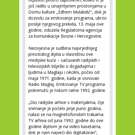
još radilo u iznajmljenim prostorijama u
Domu kulture „Edhem Mulabdić“, dok je
dozvolu za emitovanje programa, ubrzo
poslije njegovog prekida, 13. maja ove
godine, oduzela Regulatorna agencija
za komunikacije Bosne i Hercegovine.
Neizvjesna je sudbina najvrjednijeg
preostalog dijela u vlasništvu ove
medijske kuće – sačuvanih radijskih i
televizijskih bilješki o događajima i
ljudima u Maglaju i okolini, počev od
maja 1971. godine, kada je osnovan
Radio Maglaj. Emitovanje TV programa
pokrenuto je tokom ratne 1992. godine.
„Dio radijske arhive s materijalima, čije
snimanje je počelo prije puno godina,
nalazi se na magnetofonskim trakama.
TV arhiva od juna 1992. godine do ove
godine dijelom je na video kasetama,
dok je njen najveći dio digitaliziran“,