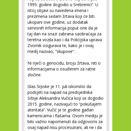
1995. godine dogodio u Srebrenici”. U
istoj objavi su navedena imena i
prezimena sedam žrtava koji će biti
ukopani ove godine, uz dodatak
servisnih informacija poput one da je
taj dan na snazi zabrana saobraćaja za
teretna vozila kao i da Policijska uprava
Zvornik osigurava te, kako je i ovaj
medij nazvao, “skupove”.
Ni riječi o genocidu, broju žrtava, niti o
informacijama o osuđenim za ratne
zločine.
Glas Srpske je 11. juli iskoristio da
podsjeti na napad na predsjednika
Srbije Aleksandra Vučića koji se dogodio
2015. godine, nazivajući to “pokušajem
atentata”. Vučić je te godine gađan
kamenicama i flašama. Ovom mediju je
bilo važno napomenuti da odgovorni za
ovaj napad nisu procesuirani, ali ne i da