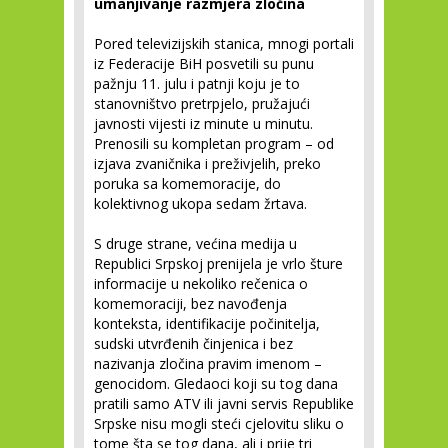
umanjivanje razmjera zločina
Pored televizijskih stanica, mnogi portali
iz Federacije BiH posvetili su punu
pažnju 11. julu i patnji koju je to
stanovništvo pretrpjelo, pružajući
javnosti vijesti iz minute u minutu.
Prenosili su kompletan program – od
izjava zvaničnika i preživjelih, preko
poruka sa komemoracije, do
kolektivnog ukopa sedam žrtava.
S druge strane, većina medija u
Republici Srpskoj prenijela je vrlo šture
informacije u nekoliko rečenica o
komemoraciji, bez navođenja
konteksta, identifikacije počinitelja,
sudski utvrđenih činjenica i bez
nazivanja zločina pravim imenom –
genocidom. Gledaoci koji su tog dana
pratili samo ATV ili javni servis Republike
Srpske nisu mogli steći cjelovitu sliku o
tome šta se tog dana, ali i prije tri