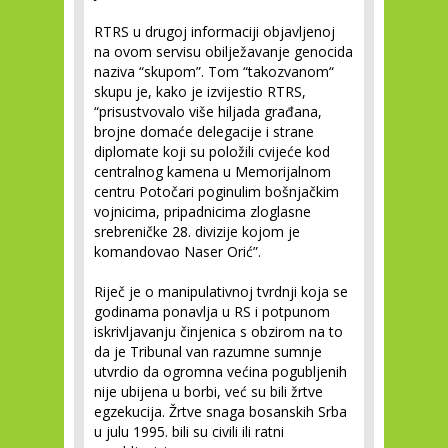
RTRS u drugoj informaciji objavljenoj
na ovom servisu obilježavanje genocida
naziva “skupom”. Tom “takozvanom“
skupu je, kako je izvijestio RTRS,
“prisustvovalo više hiljada građana,
brojne domaće delegacije i strane
diplomate koji su položili cvijeće kod
centralnog kamena u Memorijalnom
centru Potočari poginulim bošnjačkim
vojnicima, pripadnicima zloglasne
srebreničke 28. divizije kojom je
komandovao Naser Orić”.
Riječ je o manipulativnoj tvrdnji koja se
godinama ponavlja u RS i potpunom
iskrivljavanju činjenica s obzirom na to
da je Tribunal van razumne sumnje
utvrdio da ogromna većina pogubljenih
nije ubijena u borbi, već su bili žrtve
egzekucija. Žrtve snaga bosanskih Srba
u julu 1995. bili su civili ili ratni