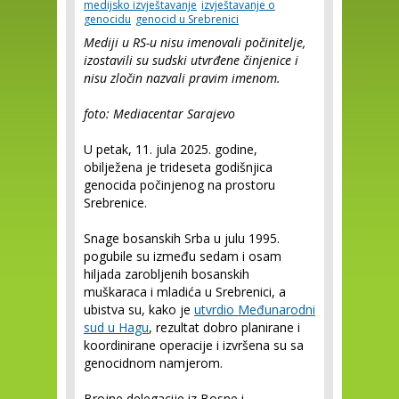
medijsko izvještavanje
izvještavanje o
genocidu
genocid u Srebrenici
Mediji u RS-u nisu imenovali počinitelje,
izostavili su sudski utvrđene činjenice i
nisu zločin nazvali pravim imenom.
foto: Mediacentar Sarajevo
U petak, 11. jula 2025. godine,
obilježena je trideseta godišnjica
genocida počinjenog na prostoru
Srebrenice.
Snage bosanskih Srba u julu 1995.
pogubile su između sedam i osam
hiljada zarobljenih bosanskih
muškaraca i mladića u Srebrenici, a
ubistva su, kako je
utvrdio Međunarodni
sud u Hagu
, rezultat dobro planirane i
koordinirane operacije i izvršena su sa
genocidnom namjerom.
Brojne delegacije iz Bosne i