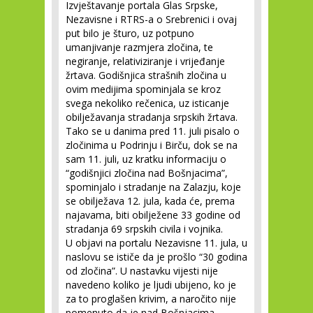
Izvještavanje portala Glas Srpske,
Nezavisne i RTRS-a o Srebrenici i ovaj
put bilo je šturo, uz potpuno
umanjivanje razmjera zločina, te
negiranje, relativiziranje i vrijeđanje
žrtava. Godišnjica strašnih zločina u
ovim medijima spominjala se kroz
svega nekoliko rečenica, uz isticanje
obilježavanja stradanja srpskih žrtava.
Tako se u danima pred 11. juli pisalo o
zločinima u Podrinju i Birču, dok se na
sam 11. juli, uz kratku informaciju o
“godišnjici zločina nad Bošnjacima”,
spominjalo i stradanje na Zalazju, koje
se obilježava 12. jula, kada će, prema
najavama, biti obilježene 33 godine od
stradanja 69 srpskih civila i vojnika.
U objavi na portalu Nezavisne 11. jula, u
naslovu se ističe da je prošlo “30 godina
od zločina”. U nastavku vijesti nije
navedeno koliko je ljudi ubijeno, ko je
za to proglašen krivim, a naročito nije
pomenuto da je nad Bošnjacima