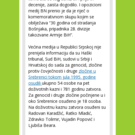
decenije, zaista dogodilo. I opozicioni
medij BN prenio je da je riječ o
komemorativnom skupu kojim se
obilježava “30 godina od stradanja
Bošnjaka, pripadnika 28. divizije
takozvane Armije BiH”.
Većina medija u Republici Srpskoj nije
prenijela informaciju da su Haški
tribunal, Sud BiH, sudovi u Srbiji i
Hrvatskoj do sada za genocid, zločine
protiv čovječnosti i druge
zločine u
Srebrenici tokom jula 1995. godine
osudili
ukupno 54 osobe na pet
doživotnih kazni i 781 godinu zatvora.
Za genocid i druge zločine počinjene u i
oko Srebrenice osuđeno je 18 osoba.
Na doživotnu kaznu zatvora osuđeni su
Radovan Karadžić, Ratko Mladić,
Zdravko Tolimir, Vujadin Popović i
Ljubiša Beara.