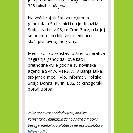
305 takvih slučajeva.
Najveći broj slučajeva negiranja
genocida u Srebrenici i dalje dolazi iz
Srbije, zatim iz RS, te Crne Gore, u kojoj
se povremeno bilježe pojedinačni
slučajevi javnog negiranja.
Mediji koji su se istakli u širenju narativa
negiranja genocida i ove kao i
prethodne dvije godine su novinska
agencija SRNA, RTRS, ATV Banja Luka,
srbijanski mediji Alo, Informer, Politika,
Srbija Danas, Kurir i B92, te crnogorski
portal Borba.
___
Želite sedmični pregled vijesti, analiza,
komentara i edukacija za novinare u Inboxu
Vašeg e-maila? Pretplatite se na naš besplatni
E-
bilten ovdje
.