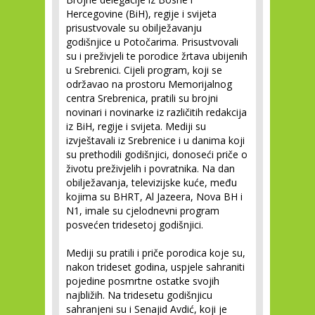
Hercegovine (BiH), regije i svijeta
prisustvovale su obilježavanju
godišnjice u Potočarima. Prisustvovali
su i preživjeli te porodice žrtava ubijenih
u Srebrenici. Cijeli program, koji se
održavao na prostoru Memorijalnog
centra Srebrenica, pratili su brojni
novinari i novinarke iz različitih redakcija
iz BiH, regije i svijeta. Mediji su
izvještavali iz Srebrenice i u danima koji
su prethodili godišnjici, donoseći priče o
životu preživjelih i povratnika. Na dan
obilježavanja, televizijske kuće, među
kojima su BHRT, Al Jazeera, Nova BH i
N1, imale su cjelodnevni program
posvećen tridesetoj godišnjici.
Mediji su pratili i priče porodica koje su,
nakon trideset godina, uspjele sahraniti
pojedine posmrtne ostatke svojih
najbližih. Na tridesetu godišnjicu
sahranjeni su i Senajid Avdić, koji je