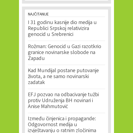
NAJČITANIJE
I 31 godinu kasnije dio medija u
Republici Srpskoj relativizira
genocid u Srebrenici
Rožman: Genocid u Gazi razotkrio
granice novinarske slobode na
Zapadu
Kad Mundijal postane putovanje
života, a ne samo novinarski
zadatak
EFJ pozvao na odbacivanje tužbi
protiv Udruženja BH novinari i
Anise Mahmutović
Između činjenica i propagande:
Odgovornost medija u
izvještavanju o ratnim zločinima