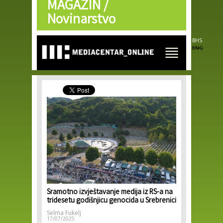
MAGAZIN /
Skip to
main
Novinarstvo
content
BHS
ENG
Sramotno izvještavanje medija iz RS-a na
tridesetu godišnjicu genocida u Srebrenici
Selma Fukelj
17/07/2025