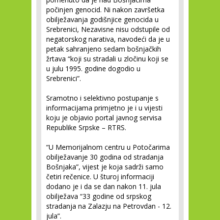
počinjen genocid. Ni nakon završetka
obilježavanja godišnjice genocida u
Srebrenici, Nezavisne nisu odstupile od
negatorskog narativa, navodeći da je u
petak sahranjeno sedam bošnjačkih
žrtava “koji su stradali u zločinu koji se
u julu 1995. godine dogodio u
Srebrenici”.
Sramotno i selektivno postupanje s
informacijama primjetno je i u vijesti
koju je objavio portal javnog servisa
Republike Srpske – RTRS.
“U Memorijalnom centru u Potočarima
obilježavanje 30 godina od stradanja
Bošnjaka”, vijest je koja sadrži samo
četiri rečenice. U šturoj informaciji
dodano je i da se dan nakon 11. jula
obilježava “33 godine od srpskog
stradanja na Zalazju na Petrovdan - 12.
jula”.