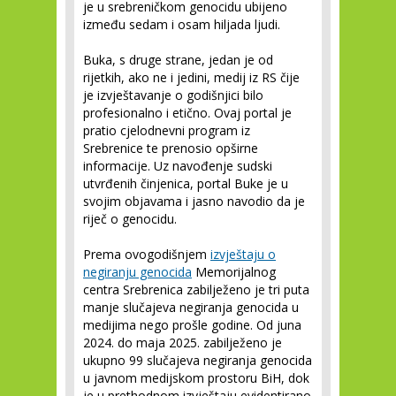
je u srebreničkom genocidu ubijeno
između sedam i osam hiljada ljudi.
Buka, s druge strane, jedan je od
rijetkih, ako ne i jedini, medij iz RS čije
je izvještavanje o godišnjici bilo
profesionalno i etično. Ovaj portal je
pratio cjelodnevni program iz
Srebrenice te prenosio opširne
informacije. Uz navođenje sudski
utvrđenih činjenica, portal Buke je u
svojim objavama i jasno navodio da je
riječ o genocidu.
Prema ovogodišnjem
izvještaju o
negiranju genocida
Memorijalnog
centra Srebrenica zabilježeno je tri puta
manje slučajeva negiranja genocida u
medijima nego prošle godine. Od juna
2024. do maja 2025. zabilježeno je
ukupno 99 slučajeva negiranja genocida
u javnom medijskom prostoru BiH, dok
je u prethodnom izvještaju evidentirano