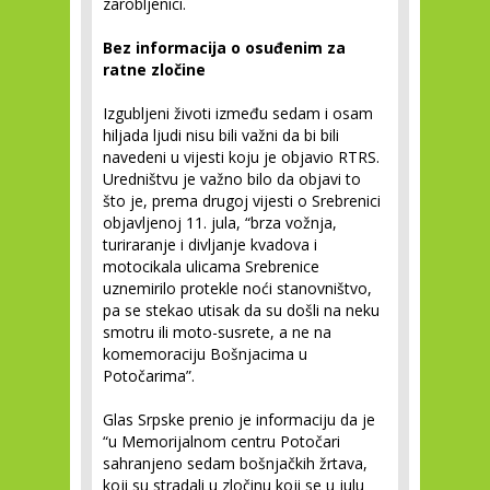
zarobljenici.
Bez informacija o osuđenim za
ratne zločine
Izgubljeni životi između sedam i osam
hiljada ljudi nisu bili važni da bi bili
navedeni u vijesti koju je objavio RTRS.
Uredništvu je važno bilo da objavi to
što je, prema drugoj vijesti o Srebrenici
objavljenoj 11. jula, “brza vožnja,
turiraranje i divljanje kvadova i
motocikala ulicama Srebrenice
uznemirilo protekle noći stanovništvo,
pa se stekao utisak da su došli na neku
smotru ili moto-susrete, a ne na
komemoraciju Bošnjacima u
Potočarima”.
Glas Srpske prenio je informaciju da je
“u Memorijalnom centru Potočari
sahranjeno sedam bošnjačkih žrtava,
koji su stradali u zločinu koji se u julu