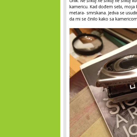
Urlik:
Ne slikaj ne slikaj ne slikaj k
kamericu. Kad dođem sebi, moja k
metara- smrskana. Jedva se usudim
da mi se činilo kako sa kamericom 