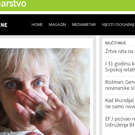
arstvo
Skip to
main
content
HOME
MAGAZIN
MEDIAMETAR
VIJESTI I DOGAĐAJI
NAJČITANIJE
Žrtve rata na
I 31 godinu k
Srpskoj relat
Rožman: Geno
novinarske s
Kad Mundijal 
ne samo novi
EFJ pozvao na
Udruženja BH