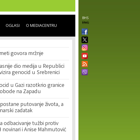
BHS
ENG
OGLASI
O MEDIACENTRU
 meti govora mržnje
asnije dio medija u Republici
ivizira genocid u Srebrenici
cid u Gazi razotkrio granice
lobode na Zapadu
postane putovanje života, a
narski zadatak
 odbacivanje tužbi protiv
 novinari i Anise Mahmutović