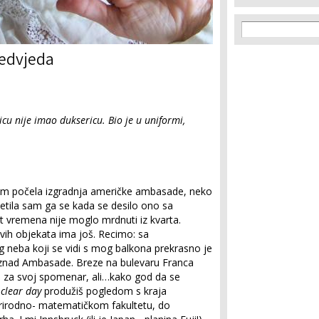
Search f
Search
medvjeda
icu nije imao duksericu. Bio je u uniformi,
ivim počela izgradnja američke ambasade, neko
Sjetila sam ga se kada se desilo ono sa
 vremena nije moglo mrdnuti iz kvarta.
vih objekata ima još. Recimo: sa
neba koji se vidi s mog balkona prekrasno je
, iznad Ambasade. Breze na bulevaru Franca
 za svoj spomenar, ali…kako god da se
e
clear day
produžiš pogledom s kraja
rirodno- matematičkom fakultetu, do