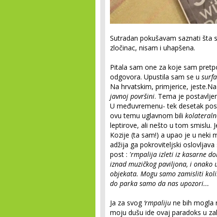
Sutradan pokušavam saznati šta sa
zločinac, nisam i uhapšena.
Pitala sam one za koje sam pretpos
odgovora. Upustila sam se u
surfa
Na hrvatskim, primjerice, jeste.N
javnoj površini
. Tema je postavljen
U međuvremenu- tek desetak postov
ovu temu uglavnom bili
kolateral
leptirove, ali nešto u tom smislu.
Kozije (ta sam!) a upao je u neki m
adžija ga pokroviteljski oslovljav
post :
'rmpalija izleti iz kasarne 
iznad muzičkog paviljona, i onako u
objekata. Mogu samo zamisliti koli
do parka samo da nas upozori...
Ja za svog
‘rmpaliju
ne bih mogla r
moju dušu ide ovaj paradoks u zak