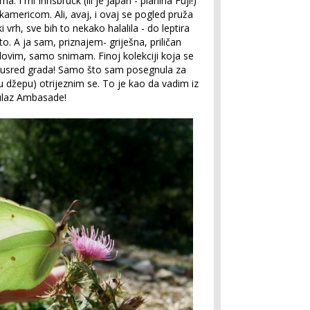
. I mi Innsbruck (ili je Japan - planina Fuji!)
mericom. Ali, avaj, i ovaj se pogled pruža
 vrh, sve bih to nekako halalila - do leptira
. A ja sam, priznajem- griješna, priličan
e lovim, samo snimam. Finoj kolekciji koja se
usred grada! Samo što sam posegnula za
 džepu) otrijeznim se. To je kao da vadim iz
 ulaz Ambasade!