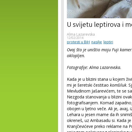
U svijetu leptirova i 
Alma Lazarevska
12/02/2014
protesti u BiH
nasilje
leptiri
Ovaj što je uništio moju Fuji kamer
oklopljen.
Fotografije: Alma Lazarevska.
Kada je u blizini stana u kojem ž
mi je šeretski čestitao
komšiluk
. 
Mevludinom Jašarevićem, te se sat
Nezgoda stanovanja u blizini ovak
fotografisanjem. Komad zapadnog 
obojen u ljetno veče. Ali je, avaj
Lehara u jesen mame da ih snimiš
okreneš, uz Ambasadu si. Kada j
Kranjčevićeve preko reklame na P