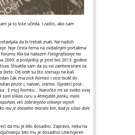
m ja to loše učinila. I zašto, ako sam
tavljala da bi trebali znati. Ne nađoh
nje
. Nije česta tema na ovdašnjim portalima.
a forumu Klix ba nailazim
Fotografisanje na
a 2009. a posljednji je post bio 2013. godine.
a. Shvatila sam da su svi zainteresirani za
na
šteta
. Od onih su što snimaju ne baš
 Jedan čak ima
nick
Romeo i vozi bicikl do
utan prizor i, naivan, snimio. Sljedeći post-
a sa : E moj Romeo… Naročito mi se svidio ovaj
dok sam slikao curu u Atmejdan parku, malo
spuhan, veli zabranjeno slikanje vojnih
ko mu je dosadno moralo biti, kad je sišao dole
eći da mu je bilo dosadno. Zapravo, neka na
ljučivanju: bilo mu je dosadno! Unezvjeren