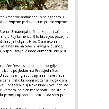
red Američke ambasade i s nelagodom u
kala. Vrijeme je da koristim prošlo vrijeme.
ištena. U materijalnu štetu koja je načinjena
 moju Fuji kamericu. Bilo bi,valjda, poželjno
ištili su je huligani. Nisu. Osim ako se
oja nasrne na tebe ni krivog ni dužnog,
, prijeti. Ovaj nije imao duksericu. Bio je u
Kranjčevićeve, ovaj put ne tamo gdje je
 ulicu, s pogledom na Predsjedništvo,
 U svom sam gradu, s njim sam sve i jedan
eže dane (neko bi pomislio: zar je ikoga osim
ća u opsadi bilo?!) Neka bude i ovaj dan što
 je kamera, na dlan može stati. Ono što je
 da je moj Fuji opasno oružje i da sam ja