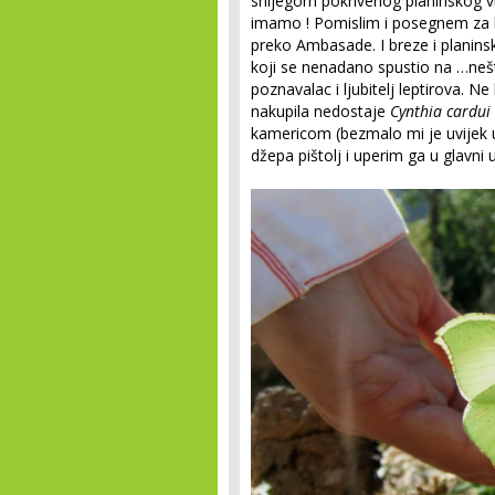
snijegom pokrivenog planinskog vrha
imamo ! Pomislim i posegnem za ka
preko Ambasade. I breze i planinski
koji se nenadano spustio na …nešto
poznavalac i ljubitelj leptirova. N
nakupila nedostaje
Cynthia cardui
kamericom (bezmalo mi je uvijek u
džepa pištolj i uperim ga u glavni