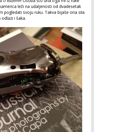
ad ti kažem
!!! Osoba što urla trga mi iz ruke
america leži na udaljenosti od dvadesetak
 pogledati svoju ruku. Takva bijaše ona sila
odlazi i šaka.