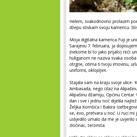
Helem, svakodnovno prolazim po
džepu stiskam svoju kamericu. Stis
Moja digitalna kamerica Fuji je un
Sarajevu 7. februara, ja dopisujem
(nekome bi to jako prijalo) reći: un
huliganom ne naziva svaka osoba k
otrgne, otima ti tvoju imovinu, urla
uniformi,
oklopljen
.
Stajala sam na kraju svoje ulice- 
Ambasada, nego izlaz na Alipašinu
Alipašinu džamiju, Općinu Centar.
dan i sve i jednu noć dijelila najt
Željka Komšića i Bakira Izetbegovi
se, evo, pretvara u noć. U ruci mi
uslijedilo umalo da me je uvjerilo
zločinac, terorista.