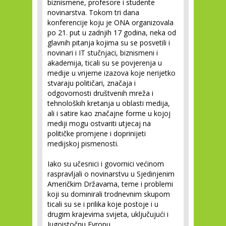
biznismene, profesore i studente
novinarstva. Tokom tri dana
konferencije koju je ONA organizovala
po 21. put u zadnjih 17 godina, neka od
glavnih pitanja kojima su se posvetili i
novinari i IT stučnjaci, biznismeni i
akademija, ticali su se povjerenja u
medije u vrijeme izazova koje nerijetko
stvaraju političari, značaja i
odgovornosti društvenih mreža i
tehnoloških kretanja u oblasti medija,
ali i satire kao značajne forme u kojoj
mediji mogu ostvariti utjecaj na
političke promjene i doprinijeti
medijskoj pismenosti.
Iako su učesnici i govornici većinom
raspravljali o novinarstvu u Sjedinjenim
Američkim Državama, teme i problemi
koji su dominirali trodnevnim skupom
ticali su se i prilika koje postoje i u
drugim krajevima svijeta, uključujući i
Jugoistočnu Evropu.