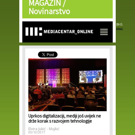
MAGAZIN /
Skip to
main
Novinarstvo
content
BHS
ENG
Uprkos digitalizaciji, mediji još uvijek ne
drže korak s razvojem tehnologije
Elvira Jukić - Mujkić
09/10/2017