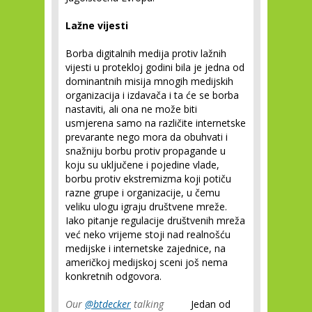
Lažne vijesti
Borba digitalnih medija protiv lažnih
vijesti u protekloj godini bila je jedna od
dominantnih misija mnogih medijskih
organizacija i izdavača i ta će se borba
nastaviti, ali ona ne može biti
usmjerena samo na različite internetske
prevarante nego mora da obuhvati i
snažniju borbu protiv propagande u
koju su uključene i pojedine vlade,
borbu protiv ekstremizma koji potiču
razne grupe i organizacije, u čemu
veliku ulogu igraju društvene mreže.
Iako pitanje regulacije društvenih mreža
već neko vrijeme stoji nad realnošću
medijske i internetske zajednice, na
američkoj medijskoj sceni još nema
konkretnih odgovora.
Our
@btdecker
talking
Jedan od