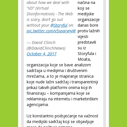
about how we deal with
načina na
“VD” (Virtual
koji se
Disinformation) - The Web
medijske
is scary, don’t go out
organizacije
without your
@Storyful
on.
danas bore
pic.twitter.com/v5spacynyW
protiv lažnih
vijesti
— David Clinch
predstavili
(@DavidClinchNews)
su iz
October 4, 2017
Storyfula i
Moata,
organizacija koje se bave analizom
sadržaja u medijima i društvenim
mrežama, a to je mapiranje stranica
koje nude lažni sadržaj i transparentniji
prikaz takvih platformi onima koji ih
finansiraju – kompanijama koje se
reklamiraju na internetu i marketinškim
agencijama.
Uz konstantno podsjećanje na važnost
da medijski sadržaj koji se objavljuje