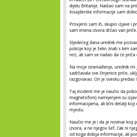
dijelu Britanije. Naišao sam na p
Insajderske informacije sam dobio 
Provjerio sam ih, skupio izjave i pr
sam imena izvora držao van priče. 
Sljedećeg dana urednik me pozvao 
policije koji je želio znati s ki
reći, ali sam se nadao da će priča 
Na moje iznenađenje, urednik mi j
sadržavala sve činjenice priče, ukl
razgovarao. On je svesku predao še
Taj incident me je naučio da pobol
magnetofoni) namijenjeni su izja
informacijama, ali lični detalji koj
mjestu.
Naučio me je i da je novinar koji 
izvora, a ne njegov šef, čak ni n
od koga dobija informacije, ali pon