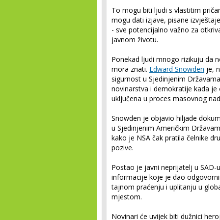
To mogu biti ljudi s vlastitim priča
mogu dati izjave, pisane izvještaje 
- sve potencijalno važno za otkriv
javnom životu.
Ponekad ljudi mnogo rizikuju da n
mora znati.
Edward Snowden
je, 
sigurnost u Sjedinjenim Državama (
novinarstva i demokratije kada je 
uključena u proces masovnog nadz
Snowden je objavio hiljade dokum
u Sjedinjenim Američkim Državama i
kako je NSA čak pratila čelnike dr
pozive.
Postao je javni neprijatelj u SAD-u,
informacije koje je dao odgovor
tajnom praćenju i uplitanju u globa
mjestom.
Novinari će uvijek biti dužnici h