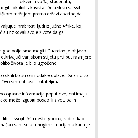
crkvenih vođa, studenata,
ogih lokalnih aktivista. Dolazili su sa svih
edničkom mržnjom prema državi aparthejda.
ljujući hrabrosti ljudi iz Južne Afrike, koji
ć su rizikovali svoje živote da ga
ko god bolje smo mogli i Guardian je objavio
, otkrivajući vanjskom svijetu prvi put razmjere
koliko života je bilo ugroženo.
mo otkrili ko su oni i odakle dolaze. Da smo to
ni. Ovo smo objasnili čitateljima.
lno opasne informacije poput ove, oni imaju
eko može izgubiti posao ili život, pa ih
aditi. U svojih 50 i nešto godina, radeći kao
a, našao sam se u mnogim situacijama kada je