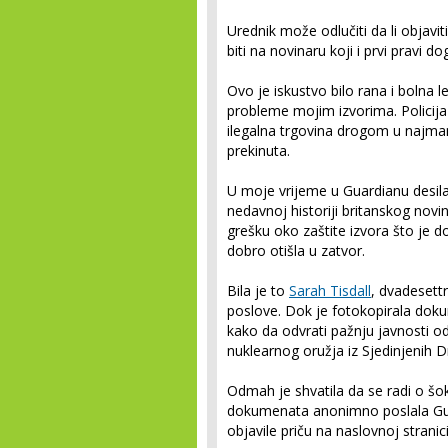
Urednik može odlučiti da li objaviti
biti na novinaru koji i prvi pravi d
Ovo je iskustvo bilo rana i bolna le
probleme mojim izvorima. Policija
ilegalna trgovina drogom u najmanj
prekinuta.
U moje vrijeme u Guardianu desil
nedavnoj historiji britanskog novi
grešku oko zaštite izvora što je d
dobro otišla u zatvor.
Bila je to
Sarah Tisdall
, dvadesett
poslove. Dok je fotokopirala dokume
kako da odvrati pažnju javnosti o
nuklearnog oružja iz Sjedinjenih D
Odmah je shvatila da se radi o šo
dokumenata anonimno poslala Gua
objavile priču na naslovnoj stranici