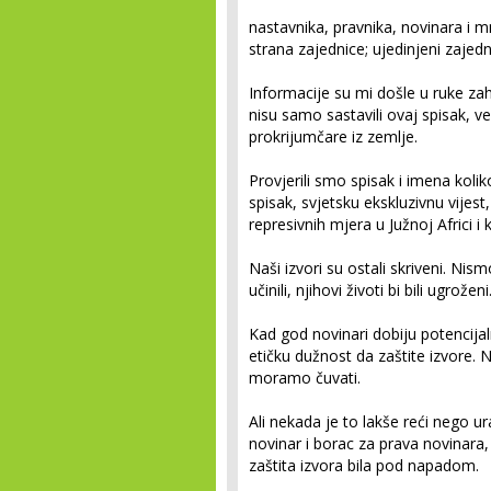
nastavnika, pravnika, novinara i mn
strana zajednice; ujedinjeni zaj
Informacije su mi došle u ruke zahva
nisu samo sastavili ovaj spisak, ve
prokrijumčare iz zemlje.
Provjerili smo spisak i imena koli
spisak, svjetsku ekskluzivnu vijest
represivnih mjera u Južnoj Africi i 
Naši izvori su ostali skriveni. Nis
učinili, njihovi životi bi bili ugrože
Kad god novinari dobiju potencija
etičku dužnost da zaštite izvore. N
moramo čuvati.
Ali nekada je to lakše reći nego ur
novinar i borac za prava novinar
zaštita izvora bila pod napadom.