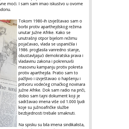
žavne moći. I sam sam imao iskustvo u ovome
ndonu.
Tokom 1980-ih izvještavao sam o
borbi protiv aparthejdskog režima
unutar Južne Afrike. Kako se
unutrašnji otpor bijelom režimu
pojačavao, vlada se uspaničila i
1986. proglasila vanredno stanje,
obustavljajući demokratska prava i
vladavinu zakona i pokrenuvši
masovnu kampanju protiv pokreta
protiv aparthejda. Pratio sam to
pažljivo i izvještavao o hapšenju i
pritvoru vodećeg crnačkog novinara
Južne Afrike. Dok sam radio na priči,
dobio sam tajni dokument koji je
sadržavao imena više od 1.000 ljudi
koje su južnoafričke službe
bezbjednosti trebale smaknuti.
Na spisku su bila imena sindikalista,