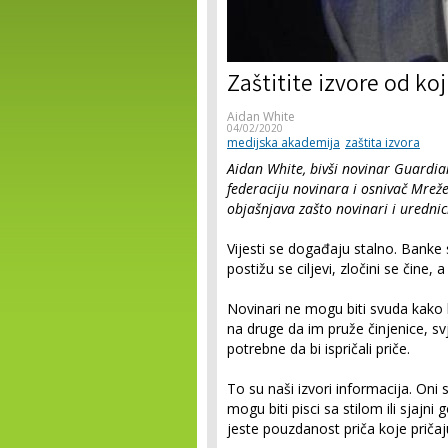
Zaštitite izvore od koj
Aidan White
04/02/2020
medijska akademija
zaštita izvora
Aidan White, bivši novinar Guardi
federaciju novinara i osnivač Mrež
objašnjava zašto novinari i urednici
Vijesti se događaju stalno. Banke s
postižu se ciljevi, zločini se čine, a
Novinari ne mogu biti svuda kako 
na druge da im pruže činjenice, sv
potrebne da bi ispričali priče.
To su naši izvori informacija. Oni 
mogu biti pisci sa stilom ili sjajni
jeste pouzdanost priča koje pričaju,