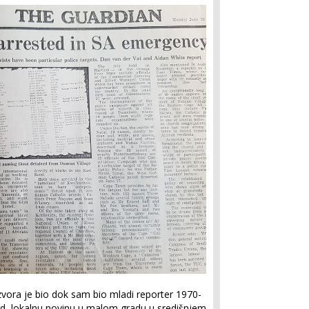
vora je bio dok sam bio mladi reporter 1970-
rd, lokalnu novinu u malom gradu u središnjem