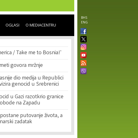
BHS
ENG
OGLASI
O MEDIACENTRU
erica / Take me to Bosnia!'
 meti govora mržnje
asnije dio medija u Republici
ivizira genocid u Srebrenici
cid u Gazi razotkrio granice
lobode na Zapadu
postane putovanje života, a
narski zadatak