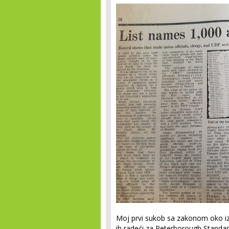
Moj prvi sukob sa zakonom oko iz
ih radeći za Peterborough Standa