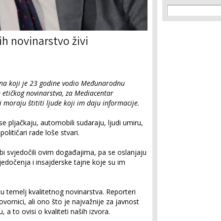
Search f
Search
ih novinarstvo živi
ana koji je 23 godine vodio Međunarodnu
e etičkog novinarstva, za Mediacentar
 moraju štititi ljude koji im daju informacije.
e pljačkaju, automobili sudaraju, ljudi umiru,
 političari rade loše stvari.
bi svjedočili ovim događajima, pa se oslanjaju
jedočenja i insajderske tajne koje su im
su temelj kvalitetnog novinarstva. Reporteri
 govornici, ali ono što je najvažnije za javnost
 a to ovisi o kvaliteti naših izvora.