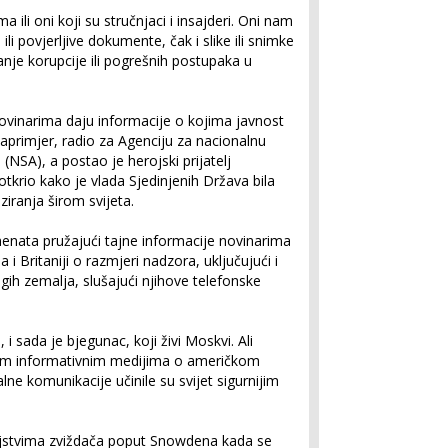
ma ili oni koji su stručnjaci i insajderi. Oni nam
ili povjerljive dokumente, čak i slike ili snimke
anje korupcije ili pogrešnih postupaka u
ovinarima daju informacije o kojima javnost
naprimjer, radio za Agenciju za nacionalnu
NSA), a postao je herojski prijatelj
otkrio kako je vlada Sjedinjenih Država bila
iranja širom svijeta.
enata pružajući tajne informacije novinarima
 Britaniji o razmjeri nadzora, uključujući i
ugih zemalja, slušajući njihove telefonske
 i sada je bjegunac, koji živi Moskvi. Ali
nim informativnim medijima o američkom
lne komunikacije učinile su svijet sigurnijim
erojstvima zviždača poput Snowdena kada se