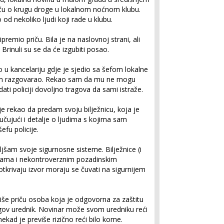
riču o krugu droge u lokalnom noćnom klubu.
od nekoliko ljudi koji rade u klubu.
ipremio priču. Bila je na naslovnoj strani, ali
Brinuli su se da će izgubiti posao.
u kancelariju gdje je sjedio sa šefom lokalne
m sam razgovarao. Rekao sam da mu ne mogu
dati policiji dovoljno tragova da sami istraže.
e rekao da predam svoju bilježnicu, koja je
jučujući i detalje o ljudima s kojima sam
fu policije.
jšam svoje sigurnosne sisteme. Bilježnice (i
vama i nekontroverznim pozadinskim
i otkrivaju izvor moraju se čuvati na sigurnijem
piše priču osoba koja je odgovorna za zaštitu
jegov urednik. Novinar može svom uredniku reći
ekad je previše rizično reći bilo kome.