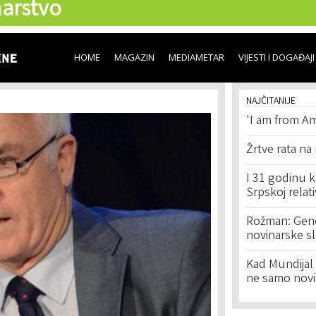
arstvo
Skip to
main
content
HOME
MAGAZIN
MEDIAMETAR
VIJESTI I DOGAĐAJI
NAJČITANIJE
'I am from Am
Žrtve rata na
I 31 godinu k
Srpskoj relat
Rožman: Geno
novinarske s
Kad Mundijal 
ne samo novi