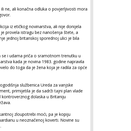
 ili ne, ali konačna odluka o povjerljivosti mora
ogovor.
kcija iz etičkog novinarstva, ali nije donijela
 je provela istragu bez nanošenja štete, a
e jednoj britanskoj sporednoj ulici je bila
a se i udarna priča o sramotnom trenutku u
narstva kada je novina 1983. godine napravila
ovelo do toga da je žena koja je radila za opće
rogodišnja službenica Ureda za vanjske
nt, primijetila je da sadrži tajni plan vlade
d kontroverznog dolaska u Britaniju
ržava.
kantnoj zloupotrebi moći, pa je kopiju
rdianu u neoznačenoj koverti. Novine su
.