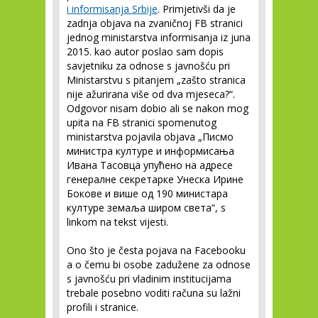
i informisanja Srbije
. Primjetivši da je
zadnja objava na zvaničnoj FB stranici
jednog ministarstva informisanja iz juna
2015. kao autor poslao sam dopis
savjetniku za odnose s javnošću pri
Ministarstvu s pitanjem „zašto stranica
nije ažurirana više od dva mjeseca?“.
Odgovor nisam dobio ali se nakon mog
upita na FB stranici spomenutog
ministarstva pojavila objava „Писмо
министра културе и информисања
Ивана Тасовца упућено на адресе
генералне секретарке Унеска Ирине
Бокове и више од 190 министара
културе земаља широм света“, s
linkom na tekst vijesti.
Ono što je česta pojava na Facebooku
a o čemu bi osobe zadužene za odnose
s javnošću pri vladinim institucijama
trebale posebno voditi računa su lažni
profili i stranice.