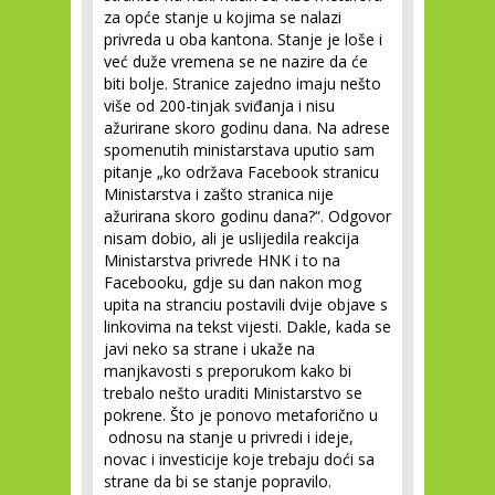
za opće stanje u kojima se nalazi
privreda u oba kantona. Stanje je loše i
već duže vremena se ne nazire da će
biti bolje. Stranice zajedno imaju nešto
više od 200-tinjak sviđanja i nisu
ažurirane skoro godinu dana. Na adrese
spomenutih ministarstava uputio sam
pitanje „ko održava Facebook stranicu
Ministarstva i zašto stranica nije
ažurirana skoro godinu dana?“. Odgovor
nisam dobio, ali je uslijedila reakcija
Ministarstva privrede HNK i to na
Facebooku, gdje su dan nakon mog
upita na stranciu postavili dvije objave s
linkovima na tekst vijesti. Dakle, kada se
javi neko sa strane i ukaže na
manjkavosti s preporukom kako bi
trebalo nešto uraditi Ministarstvo se
pokrene. Što je ponovo metaforično u
odnosu na stanje u privredi i ideje,
novac i investicije koje trebaju doći sa
strane da bi se stanje popravilo.