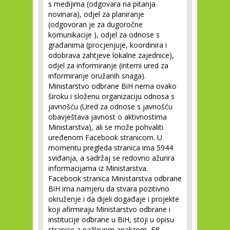
s medijima (odgovara na pitanja
novinara), odjel za planiranje
(odgovoran je za dugoročne
komunikacije ), odjel za odnose s
građanima (procjenjuje, koordinira i
odobrava zahtjeve lokalne zajednice),
odjel za informiranje (interni ured za
informiranje oružanih snaga).
Ministarstvo odbrane BiH nema ovako
široku i složenu organizaciju odnosa s
javnošću (Ured za odnose s javnošću
obavještava javnost o aktivnostima
Ministarstva), ali se može pohvaliti
uređenom Facebook stranicom. U
momentu pregleda stranica ima 5944
sviđanja, a sadržaj se redovno ažurira
informacijama iz Ministarstva.
Facebook stranica Ministarstva odbrane
BiH ima namjeru da stvara pozitivno
okruženje i da dijeli događaje i projekte
koji afirmiraju Ministarstvo odbrane i
institucije odbrane u BiH, stoji u opisu
stranice a pažljivom analizom, FB