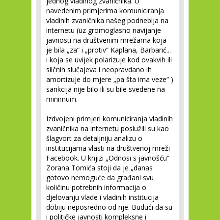
jednog vladinog zvaničnika. U
navedenim primjerima komuniciranja
vladinih zvaničnika našeg podneblja na
internetu (uz gromoglasno navijanje
javnosti na društvenim mrežama koja
je bila „za“ i „protiv“ Kaplana, Barbarić...
i koja se uvijek polarizuje kod ovakvih ili
sličnih slučajeva i neopravdano ih
amortizuje do mjere „pa šta ima veze“ )
sankcija nije bilo ili su bile svedene na
minimum.
Izdvojeni primjeri komuniciranja vladinih
zvaničnika na internetu poslužili su kao
šlagvort za detaljniju analizu o
institucijama vlasti na društvenoj mreži
Facebook. U knjizi „Odnosi s javnošću“
Zorana Tomića stoji da je „danas
gotovo nemoguće da građani svu
količinu potrebnih informacija o
djelovanju vlade i vladinih institucija
dobiju neposredno od nje. Budući da su
i političke javnosti kompleksne i