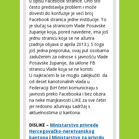
u opisu Facebook stranice. Ono što
često predstavlja problem i može
dovesti do konfuzije je veći broj
Facebook stranica jedne institucije. To
je slučaj sa stranicom Vlade Posavske
županije koja, pored navedene, ima još
jednu stranicu koja se ne ažurira
(zadnja objava iz aprila 2013.). S toga
još jedna preporuka, ovaj put osobama
zaduženim za odnose s javnošću Vlade
Posavske županije, da uklone FB
stranicu Vlade koja se ne koristi.
U najkraćem bi se moglo zakljkučiti da
od deset kanotonalnih vlada u
Federaciji BiH četiri komuniciraju s
javnosti preko Facebooka i bez obzira
na neke manjkavosti LIKE za sve četiri
jer redovno ažuriraju sadržaj s
aktuelnostima iz kantona.
DISLIKE –
Ministarstvo privrede
Hercegovačko-neretvanskog
kantona
i
Ministarstvo za privrdu