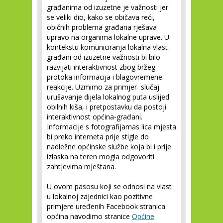
građanima od izuzetne je važnosti jer
se veliki dio, kako se običava reći,
običnih problema građana rješava
upravo na organima lokalne uprave. U
kontekstu komuniciranja lokalna vlast-
građani od izuzetne važnosti bi bilo
razvijati interaktivnost zbog bržeg
protoka informacija i blagovremene
reakcije. Uzmimo za primjer slučaj
urušavanje dijela lokalnog puta uslijed
obilnih kiša, i pretpostavku da postoji
interaktivnost općina-građani.
Informacije s fotografijamas lica mjesta
bi preko interneta prije stigle do
nadležne općinske službe koja bi i prije
izlaska na teren mogla odgovoriti
zahtjevima mještana.
U ovom pasosu koji se odnosi na vlast
u lokalnoj zajednici kao pozitivne
primjere uređenih Facebook stranica
općina navodimo stranice
Općine