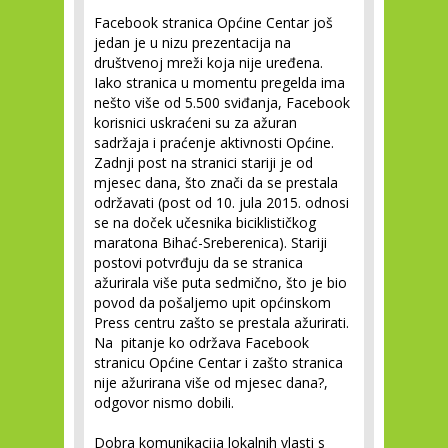
Facebook stranica Općine Centar još
jedan je u nizu prezentacija na
društvenoj mreži koja nije uređena.
Iako stranica u momentu pregelda ima
nešto više od 5.500 sviđanja, Facebook
korisnici uskraćeni su za ažuran
sadržaja i praćenje aktivnosti Općine.
Zadnji post na stranici stariji je od
mjesec dana, što znači da se prestala
održavati (post od 10. jula 2015. odnosi
se na doček učesnika biciklističkog
maratona Bihać-Sreberenica). Stariji
postovi potvrđuju da se stranica
ažurirala više puta sedmično, što je bio
povod da pošaljemo upit općinskom
Press centru zašto se prestala ažurirati.
Na pitanje ko održava Facebook
stranicu Općine Centar i zašto stranica
nije ažurirana više od mjesec dana?,
odgovor nismo dobili.
Dobra komunikacija lokalnih vlasti s