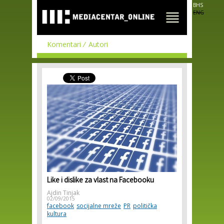
Skip to
BHS
main
ENG
content
Komentari
Autori
Like i dislike za vlast na Facebooku
Ajdin Tinjak
02/09/2015
facebook
socijalne mreže
PR
politička
kultura