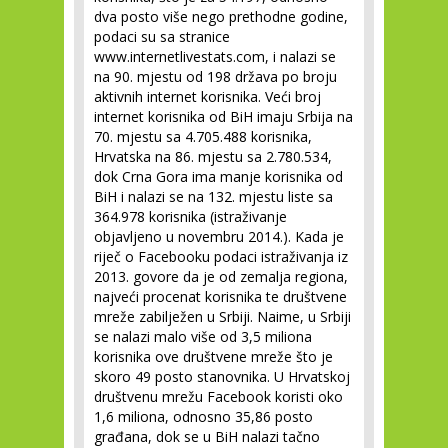
dva posto više nego prethodne godine,
podaci su sa stranice
www.internetlivestats.com, i nalazi se
na 90. mjestu od 198 država po broju
aktivnih internet korisnika. Veći broj
internet korisnika od BiH imaju Srbija na
70. mjestu sa 4.705.488 korisnika,
Hrvatska na 86. mjestu sa 2.780.534,
dok Crna Gora ima manje korisnika od
BiH i nalazi se na 132. mjestu liste sa
364.978 korisnika (istraživanje
objavljeno u novembru 2014.). Kada je
riječ o Facebooku podaci istraživanja iz
2013. govore da je od zemalja regiona,
najveći procenat korisnika te društvene
mreže zabilježen u Srbiji. Naime, u Srbiji
se nalazi malo više od 3,5 miliona
korisnika ove društvene mreže što je
skoro 49 posto stanovnika. U Hrvatskoj
društvenu mrežu Facebook koristi oko
1,6 miliona, odnosno 35,86 posto
građana, dok se u BiH nalazi tačno