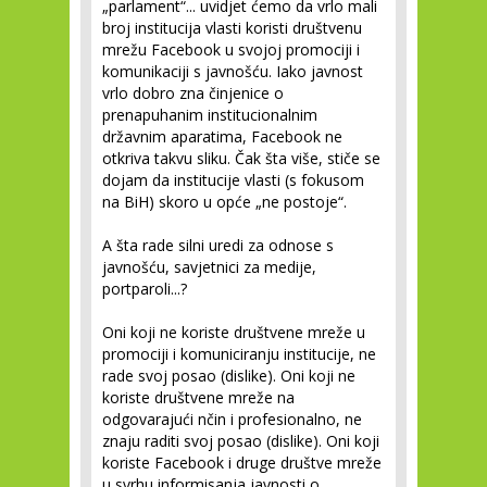
„parlament“... uvidjet ćemo da vrlo mali
broj institucija vlasti koristi društvenu
mrežu Facebook u svojoj promociji i
komunikaciji s javnošću. Iako javnost
vrlo dobro zna činjenice o
prenapuhanim institucionalnim
državnim aparatima, Facebook ne
otkriva takvu sliku. Čak šta više, stiče se
dojam da institucije vlasti (s fokusom
na BiH) skoro u opće „ne postoje“.
A šta rade silni uredi za odnose s
javnošću, savjetnici za medije,
portparoli...?
Oni koji ne koriste društvene mreže u
promociji i komuniciranju institucije, ne
rade svoj posao (dislike). Oni koji ne
koriste društvene mreže na
odgovarajući nčin i profesionalno, ne
znaju raditi svoj posao (dislike). Oni koji
koriste Facebook i druge društve mreže
u svrhu informisanja javnosti o