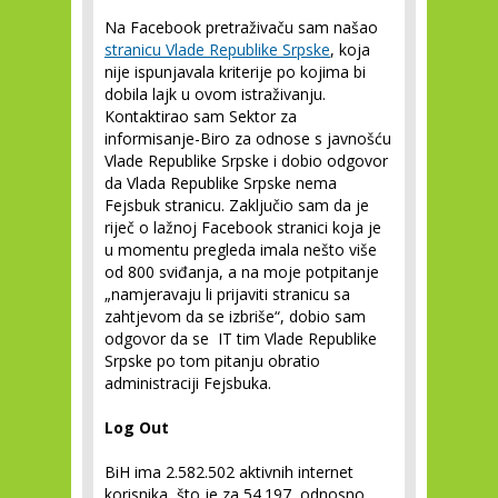
Na Facebook pretraživaču sam našao
stranicu Vlade Republike Srpske
, koja
nije ispunjavala kriterije po kojima bi
dobila lajk u ovom istraživanju.
Kontaktirao sam Sektor za
informisanje-Biro za odnose s javnošću
Vlade Republike Srpske i dobio odgovor
da Vlada Republike Srpske nema
Fejsbuk stranicu. Zaključio sam da je
riječ o lažnoj Facebook stranici koja je
u momentu pregleda imala nešto više
od 800 sviđanja, a na moje potpitanje
„namjeravaju li prijaviti stranicu sa
zahtjevom da se izbriše“, dobio sam
odgovor da se IT tim Vlade Republike
Srpske po tom pitanju obratio
administraciji Fejsbuka.
Log Out
BiH ima 2.582.502 aktivnih internet
korisnika, što je za 54.197, odnosno