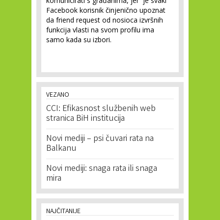
komunicirati s građanima, jer je svaki
Facebook korisnik činjenično upoznat
da friend request od nosioca izvršnih
funkcija vlasti na svom profilu ima
samo kada su izbori.
VEZANO
CCI: Efikasnost službenih web
stranica BiH institucija
Novi mediji – psi čuvari rata na
Balkanu
Novi mediji: snaga rata ili snaga
mira
NAJČITANIJE