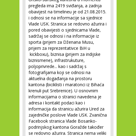
pregleda ima 2419 sviđanja, a zadnja
obavijest na timelineu je od 21.08.2015.
i odnosi se na informacije sa sjednice
Vlade USK. Stranica se redovno ažurira i
pored obavijesti o sjednicama Vlade,
sadržaj se odnosi i na informacije iz
sporta (prijem za Dženana Musu,
prijem za reprezentativce BiH u
kickboxu), biznisa (prijem za indijske
biznismene), infrastrukuture,
poljoprivrede... kao i sadržaj s
fotografijama koji se odnosi na
aktuelna događanja na prostoru
kantona (biciklisti i maratonci iz Bihaća
krenuli put Srebrenice). U osnovnim
informacijama o stranici navedena je
adresa i kontakt podaci kao i
informacija da stranicu ažurira Ured za
zajedničke poslove Vlade USK. Zvanična
Facebook stranica Vlade Bosanko-
podrinjskog kantona Goražde također
se redovno ažurira. Stranica nema veliki