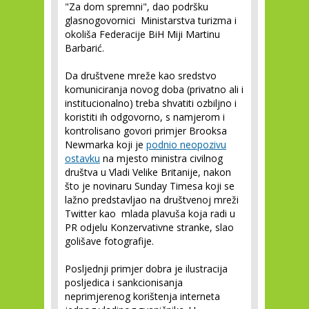
"Za dom spremni", dao podršku
glasnogovornici Ministarstva turizma i
okoliša Federacije BiH Miji Martinu
Barbarić.
Da društvene mreže kao sredstvo
komuniciranja novog doba (privatno ali i
institucionalno) treba shvatiti ozbiljno i
koristiti ih odgovorno, s namjerom i
kontrolisano govori primjer Brooksa
Newmarka koji je
podnio neopozivu
ostavku
na mjesto ministra civilnog
društva u Vladi Velike Britanije, nakon
što je novinaru Sunday Timesa koji se
lažno predstavljao na društvenoj mreži
Twitter kao mlada plavuša koja radi u
PR odjelu Konzervativne stranke, slao
golišave fotografije.
Posljednji primjer dobra je ilustracija
posljedica i sankcionisanja
neprimjerenog korištenja interneta