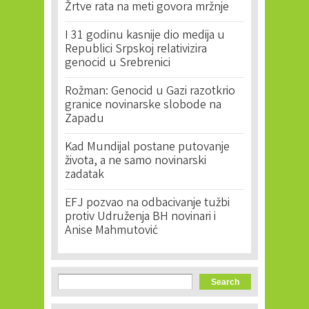
Žrtve rata na meti govora mržnje
I 31 godinu kasnije dio medija u
Republici Srpskoj relativizira
genocid u Srebrenici
Rožman: Genocid u Gazi razotkrio
granice novinarske slobode na
Zapadu
Kad Mundijal postane putovanje
života, a ne samo novinarski
zadatak
EFJ pozvao na odbacivanje tužbi
protiv Udruženja BH novinari i
Anise Mahmutović
Search form
Search