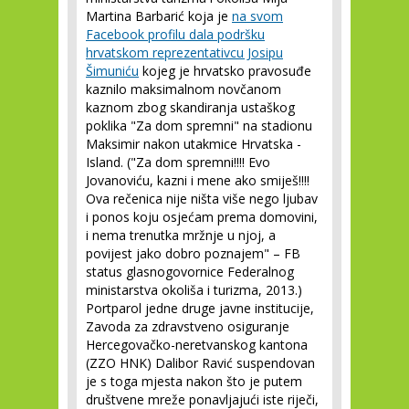
Martina Barbarić koja je
na svom
Facebook profilu dala podršku
hrvatskom reprezentativcu Josipu
Šimuniću
kojeg je hrvatsko pravosuđe
kaznilo maksimalnom novčanom
kaznom zbog skandiranja ustaškog
poklika "Za dom spremni" na stadionu
Maksimir nakon utakmice Hrvatska -
Island. ("Za dom spremni!!!! Evo
Jovanoviću, kazni i mene ako smiješ!!!!
Ova rečenica nije ništa više nego ljubav
i ponos koju osjećam prema domovini,
i nema trenutka mržnje u njoj, a
povijest jako dobro poznajem" – FB
status glasnogovornice Federalnog
ministarstva okoliša i turizma, 2013.)
Portparol jedne druge javne institucije,
Zavoda za zdravstveno osiguranje
Hercegovačko-neretvanskog kantona
(ZZO HNK) Dalibor Ravić suspendovan
je s toga mjesta nakon što je putem
društvene mreže ponavljajući iste riječi,