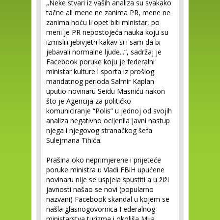
„Neke stvari iz vaših analiza su svakako
tačne ali mene ne zanima PR, mene ne
zanima hoću li opet biti ministar, po
meni je PR nepostojeća nauka koju su
izmislili jebivjetri kakav si i sam da bi
jebavali normalne ljude...“, sadržaj je
Facebook poruke koju je federalni
ministar kulture i sporta iz prošlog
mandatnog perioda Salmir Kaplan
uputio novinaru Seidu Masniću nakon
što je Agencija za političko
komuniciranje “Polis” u jednoj od svojih
analiza negativno ocijenila javni nastup
njega i njegovog stranačkog šefa
Sulejmana Tihića.
Prašina oko neprimjerene i prijeteće
poruke ministra u Vladi FBiH upućene
novinaru nije se uspjela spustiti a u žiži
javnosti našao se novi (popularno
nazvani) Facebook skandal u kojem se
našla glasnogovornica Federalnog
ministarstva turizma i okoliša Mija