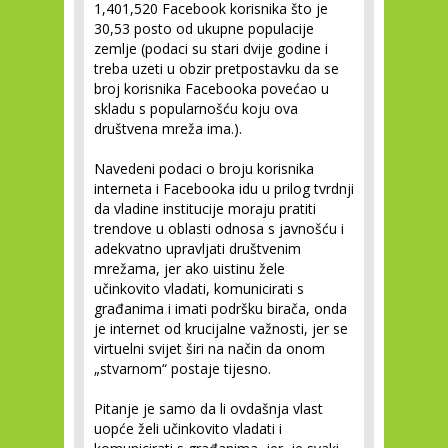
1,401,520 Facebook korisnika što je
30,53 posto od ukupne populacije
zemlje (podaci su stari dvije godine i
treba uzeti u obzir pretpostavku da se
broj korisnika Facebooka povećao u
skladu s popularnošću koju ova
društvena mreža ima.).
Navedeni podaci o broju korisnika
interneta i Facebooka idu u prilog tvrdnji
da vladine institucije moraju pratiti
trendove u oblasti odnosa s javnošću i
adekvatno upravljati društvenim
mrežama, jer ako uistinu žele
učinkovito vladati, komunicirati s
građanima i imati podršku birača, onda
je internet od krucijalne važnosti, jer se
virtuelni svijet širi na način da onom
„stvarnom“ postaje tijesno.
Pitanje je samo da li ovdašnja vlast
uopće želi učinkovito vladati i