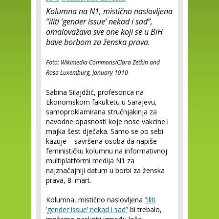
Kolumna na N1, mistično naslovljena
”iliti ’gender issue’ nekad i sad”,
omalovažava sve one koji se u BiH
bave borbom za ženska prava.
Foto: Wikimedia Commons/Clara Zetkin and
Rosa Luxemburg, January 1910
Sabina Silajdžić, profesorica na
Ekonomskom fakultetu u Sarajevu,
samoproklamirana stručnjakinja za
navodne opasnosti koje nose vakcine i
majka šest dječaka. Samo se po sebi
kazuje – savršena osoba da napiše
feminističku kolumnu na informativnoj
multiplatformi medija N1 za
najznačajniji datum u borbi za ženska
prava, 8. mart.
Kolumna, mistično naslovljena
”iliti
’gender issue’ nekad i sad”
bi trebalo,