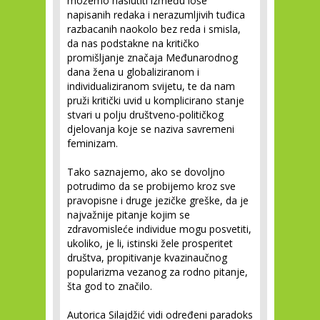
možemo naslutiti između loše
napisanih redaka i nerazumljivih tuđica
razbacanih naokolo bez reda i smisla,
da nas podstakne na kritičko
promišljanje značaja Međunarodnog
dana žena u globaliziranom i
individualiziranom svijetu, te da nam
pruži kritički uvid u komplicirano stanje
stvari u polju društveno-političkog
djelovanja koje se naziva savremeni
feminizam.
Tako saznajemo, ako se dovoljno
potrudimo da se probijemo kroz sve
pravopisne i druge jezičke greške, da je
najvažnije pitanje kojim se
zdravomisleće individue mogu posvetiti,
ukoliko, je li, istinski žele prosperitet
društva, propitivanje kvazinaučnog
popularizma vezanog za rodno pitanje,
šta god to značilo.
Autorica Silajdžić vidi određeni paradoks