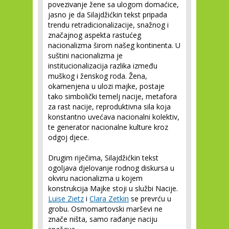
povezivanje žene sa ulogom domaćice,
jasno je da Silajdžićkin tekst pripada
trendu retradicionalizacije, snažnog i
značajnog aspekta rastućeg
nacionalizma širom našeg kontinenta. U
suštini nacionalizma je
institucionalizacija razlika između
muškog i ženskog roda. Žena,
okamenjena u ulozi majke, postaje
tako simbolički temelj nacije, metafora
za rast nacije, reproduktivna sila koja
konstantno uvećava nacionalni kolektiv,
te generator nacionalne kulture kroz
odgoj djece.
Drugim riječima, Silajdžićkin tekst
ogoljava djelovanje rodnog diskursa u
okviru nacionalizma u kojem
konstrukcija Majke stoji u službi Nacije.
Luise Zietz
i
Clara Zetkin
se prevrću u
grobu. Osmomartovski marševi ne
znače ništa, samo rađanje naciju