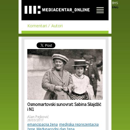
Skip to
BHS
main
ENG
content
Komentari
Autori
Osmomartovski sunovrat: Sabina Silajdžić
i N1
Alan Pejković
28/03/2017
emancipacija žena
medijska reprezentacija
žene
Međunarodni dan žena