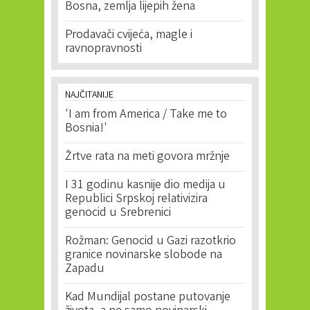
Bosna, zemlja lijepih žena
Prodavači cvijeća, magle i
ravnopravnosti
NAJČITANIJE
'I am from America / Take me to
Bosnia!'
Žrtve rata na meti govora mržnje
I 31 godinu kasnije dio medija u
Republici Srpskoj relativizira
genocid u Srebrenici
Rožman: Genocid u Gazi razotkrio
granice novinarske slobode na
Zapadu
Kad Mundijal postane putovanje