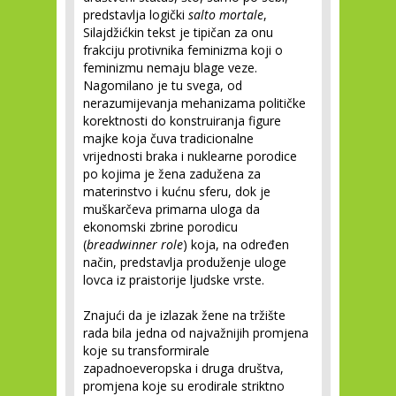
predstavlja logički
salto mortale
,
Silajdžićkin tekst je tipičan za onu
frakciju protivnika feminizma koji o
feminizmu nemaju blage veze.
Nagomilano je tu svega, od
nerazumijevanja mehanizama političke
korektnosti do konstruiranja figure
majke koja čuva tradicionalne
vrijednosti braka i nuklearne porodice
po kojima je žena zadužena za
materinstvo i kućnu sferu, dok je
muškarčeva primarna uloga da
ekonomski zbrine porodicu
(
breadwinner role
) koja, na određen
način, predstavlja produženje uloge
lovca iz praistorije ljudske vrste.
Znajući da je izlazak žene na tržište
rada bila jedna od najvažnijih promjena
koje su transformirale
zapadnoeveropska i druga društva,
promjena koje su erodirale striktno