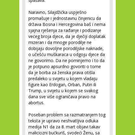
spašava.
Naravno, Silajdžićka uspješno
promašuje i jednostavnu činjenicu da
država Bosna i Hercegovina baš i nema
sjajna rješenja za rađanje i podizanje
većeg broja djece, da je dječiji doplatak
mizeran i da mnoge porodilje ne
dobijaju dovoljne porodiljske naknade,
o učešću muškaraca u odgoju djece da
ne govorimo. Da ne pominjemo i to da
je potpuno apsurdno govoriti o tome
da je borba za ženska prava otišla
predaleko u svijetu u kojem vladaju
figure kao Erdogan, Orban, Putin ili
Trump, u svijetu u kojem se svakog
dana sve više ograničava pravo na
abortus.
Poseban problem sa razmatranjem tog
teksta je upravo neshvatljiva odluka
medija N1 da za 8. mart objavi takav
maliciozni bućkuriš, svodeći Ženu, sa