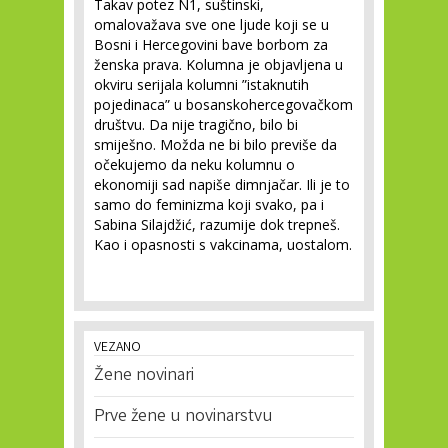
Takav potez N1, suštinski,
omalovažava sve one ljude koji se u
Bosni i Hercegovini bave borbom za
ženska prava. Kolumna je objavljena u
okviru serijala kolumni ”istaknutih
pojedinaca” u bosanskohercegovačkom
društvu. Da nije tragično, bilo bi
smiješno. Možda ne bi bilo previše da
očekujemo da neku kolumnu o
ekonomiji sad napiše dimnjačar. Ili je to
samo do feminizma koji svako, pa i
Sabina Silajdžić, razumije dok trepneš.
Kao i opasnosti s vakcinama, uostalom.
VEZANO
Žene novinari
Prve žene u novinarstvu