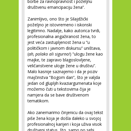
borbe za ravnopravnost i poželjnu
društvenu emancipaciju žena”.
Zanimljivo, ono što je Silajdžićki
poželjno je istovremeno i iskonski
legitimno. Nadalje, kako autorica tvrdi,
profesionalna angažiranost žena, to
jest veća zastupljenost žena u ”u
političkom i javnom diskursu” uništava,
(
ah, polako ali sigurno!
) ”ulogu žene kao
majke, te zapravo blagoslovljene,
veličanstvene uloge žene u društvu”.
Malo kasnije saznajemo i da je poziv
majčinstva ”Bogom dan”, što je valjda
jedan od glupljih kvaziargumenata koje
možemo čuti u tekstovima čija je
namjera da se bave društvenom
tematikom.
Ako zanemarimo činjenicu da ovaj tekst
piše žena koja je došla daleko u svojoj
profesionalnoj karijeri i koja uživa visok
društveni status, što, samo po sebi,