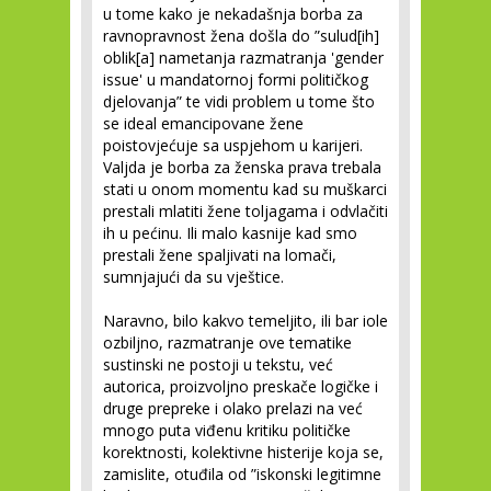
u tome kako je nekadašnja borba za
ravnopravnost žena došla do ”sulud[ih]
oblik[a] nametanja razmatranja 'gender
issue' u mandatornoj formi političkog
djelovanja” te vidi problem u tome što
se ideal emancipovane žene
poistovjećuje sa uspjehom u karijeri.
Valjda je borba za ženska prava trebala
stati u onom momentu kad su muškarci
prestali mlatiti žene toljagama i odvlačiti
ih u pećinu. Ili malo kasnije kad smo
prestali žene spaljivati na lomači,
sumnjajući da su vještice.
Naravno, bilo kakvo temeljito, ili bar iole
ozbiljno, razmatranje ove tematike
sustinski ne postoji u tekstu, već
autorica, proizvoljno preskače logičke i
druge prepreke i olako prelazi na već
mnogo puta viđenu kritiku političke
korektnosti, kolektivne histerije koja se,
zamislite, otuđila od ”iskonski legitimne