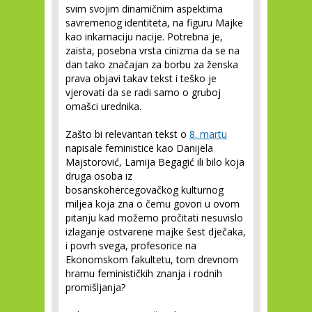
svim svojim dinamičnim aspektima
savremenog identiteta, na figuru Majke
kao inkarnaciju nacije. Potrebna je,
zaista, posebna vrsta cinizma da se na
dan tako značajan za borbu za ženska
prava objavi takav tekst i teško je
vjerovati da se radi samo o gruboj
omašci urednika.
Zašto bi relevantan tekst o
8. martu
napisale feministice kao Danijela
Majstorović, Lamija Begagić ili bilo koja
druga osoba iz
bosanskohercegovačkog kulturnog
miljea koja zna o čemu govori u ovom
pitanju kad možemo pročitati nesuvislo
izlaganje ostvarene majke šest dječaka,
i povrh svega, profesorice na
Ekonomskom fakultetu, tom drevnom
hramu feminističkih znanja i rodnih
promišljanja?