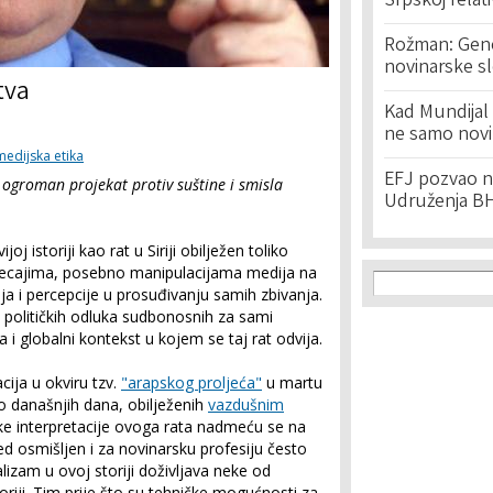
Srpskoj relat
Rožman: Geno
novinarske s
tva
Kad Mundijal 
ne samo novi
medijska etika
EFJ pozvao na
 u ogroman projekat protiv suštine i smisla
Udruženja BH
oj istoriji kao rat u Siriji obilježen toliko
Search f
tjecajima, posebno manipulacijama medija na
Search
ja i percepcije u prosuđivanju samih zbivanja.
 političkih odluka sudbonosnih za sami
a i globalni kontekst u kojem se taj rat odvija.
ja u okviru tzv.
"arapskog proljeća"
u martu
do današnjih dana, obilježenih
vazdušnim
ke interpretacije ovoga rata nadmeću se na
jed osmišljen i za novinarsku profesiju često
lizam u ovoj storiji doživljava neke od
oriji. Tim prije što su tehničke mogućnosti za