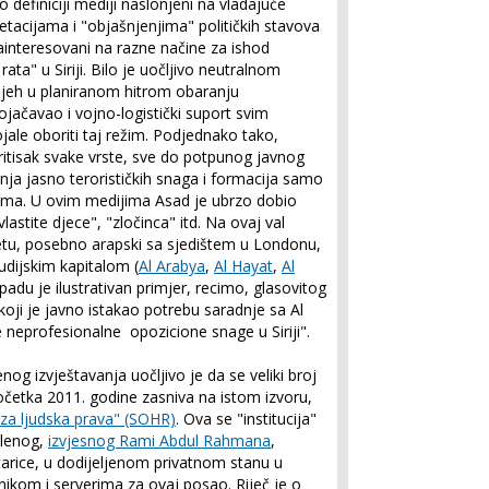
 definiciji mediji naslonjeni na vladajuće
pretacijama i "objašnjenjima" političkih stavova
 zainteresovani na razne načine za ishod
ta" u Siriji. Bilo je uočljivo neutralnom
jeh u planiranom hitrom obaranju
ačavao i vojno-logistički suport svim
jale oboriti taj režim. Podjednako tako,
ritisak svake vrste, sve do potpunog javnog
nja jasno terorističkih snaga i formacija samo
ežima. U ovim medijima Asad je ubrzo dobio
 vlastite djece", "zločinca" itd. Na ovaj val
ijetu, posebno arapski sa sjedištem u Londonu,
audijskim kapitalom (
Al Arabya
,
Al Hayat
,
Al
zapadu je ilustrativan primjer, recimo, glasovitog
koji je javno istakao potrebu saradnje sa Al
 neprofesionalne opozicione snage u Siriji".
nog izvještavanja uočljivo je da se veliki broj
očetka 2011. godine zasniva na istom izvoru,
i za ljudska prava" (SOHR)
. Ova se "institucija"
slenog,
izvjesnog Rami Abdul Rahmana
,
etarice, u dodijeljenom privatnom stanu u
om i serverima za ovaj posao. Riječ je o