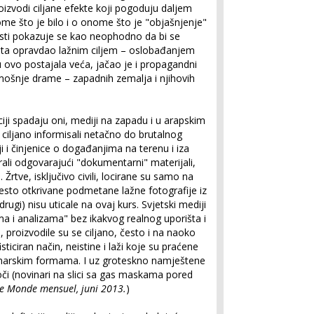
oizvodi ciljane efekte koji pogoduju daljem
e što je bilo i o onome što je "objašnjenje"
sti pokazuje se kao neophodno da bi se
ista opravdao lažnim ciljem – oslobađanjem
 u ovo postajala veća, jačao je i propagandni
amošnje drame – zapadnih zemalja i njihovih
iji spadaju oni, mediji na zapadu i u arapskim
ciljano informisali netačno do brutalnog
aji i činjenice o događanjima na terenu i iza
irali odgovarajući "dokumentarni" materijali,
i. Žrtve, isključivo civili, locirane su samo na
često otkrivane podmetane lažne fotografije iz
drugi) nisu uticale na ovaj kurs. Svjetski mediji
 i analizama" bez ikakvog realnog uporišta i
 proizvodile su se ciljano, često i na naoko
sticiran način, neistine i laži koje su praćene
vinarskim formama. I uz groteskno namještene
oči (novinari na slici sa gas maskama pored
e Monde mensuel, juni 2013.
)