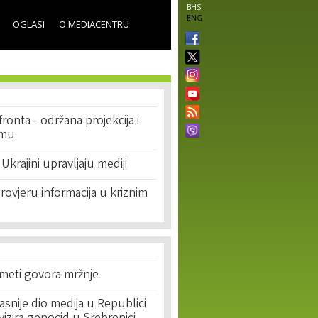
BHS
ENG
OGLASI
O MEDIACENTRU
je fronta - održana projekcija i
lmu
Ukrajini upravljaju mediji
provjeru informacija u kriznim
 meti govora mržnje
asnije dio medija u Republici