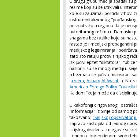
U drugu grupu medija spadali su po
režime koji su se utrkivali u inter
koje su zauzimali politički vrhovi
instrumentaliziranog "građanskog ra
posmatraču u regionu da je neusp
autoritarnog režima u Damasku poj
snagama bez razlike koje su nasto
rastao je i medijski propagandni p
medijskog legitimiranja i podržava
zato što ratuju protiv sirijskog r
isključivi epitet "diktatora", "ubice
naslonili su se mnogi mediji u sv
a bezmalo isključivo finansirani s
Jazeera
,
Asharq Al Awsat
...). Na 
American Foreign Policy Councila
Kaidom "koja može da disciplinuje
U kakofoniji dirigovanog i ostrašće
"informacija" iz Sirije od samog p
takozvanoj
"Sirijskoj opservatorij
zapravo sastojala od jednog upo
sirijskog disidenta i njegove sekr
Londonu, opremljenom svom tehnik