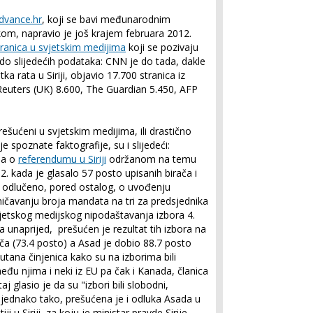
dvance.hr
, koji se bavi međunarodnim
kom, napravio je još krajem februara 2012.
stranica u svjetskim medijima
koji se pozivaju
do slijedećih podataka: CNN je do tada, dakle
 rata u Siriji, objavio 17.700 stranica iz
 Reuters (UK) 8.600, The Guardian 5.450, AFP
prešućeni u svjetskim medijima, ili drastično
je spoznate faktografije, su i slijedeći:
ja o
referendumu u Siriji
održanom na temu
. kada je glasalo 57 posto upisanih birača i
li odlučeno, pored ostalog, o uvođenju
ičavanju broja mandata na tri za predsjednika
jetskog medijskog nipodaštavanja izbora 4.
a unaprijed, prešućen je rezultat tih izbora na
ača (73.4 posto) a Asad je dobio 88.7 posto
ećutana činjenica kako su na izborima bili
eđu njima i neki iz EU pa čak i Kanada, članica
j glasio je da su "izbori bili slobodni,
odjednako tako, prešućena je i odluka Asada u
 u Siriji, za koju je ministar pravde Sirije