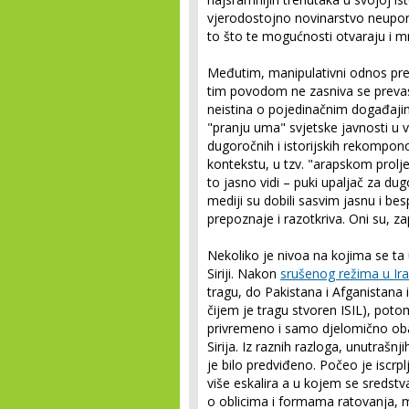
vjerodostojno novinarstvo neupore
to što te mogućnosti otvaraju i m
Međutim, manipulativni odnos prem
tim povodom ne zasniva se prevas
neistina o pojedinačnim događaji
"pranju uma" svjetske javnosti u v
dugoročnih i istorijskih rekompon
kontekstu, u tzv. "arapskom prolje
to jasno vidi – puki upaljač za du
mediji su dobili sasvim jasnu i be
prepoznaje i razotkriva. Oni su, za
Nekoliko je nivoa na kojima se ta
Siriji. Nakon
srušenog režima u Ir
tragu, do Pakistana i Afganistana i
čijem je tragu stvoren ISIL), pot
privremeno i samo djelomično obavlj
Sirija. Iz raznih razloga, unutrašnj
je bilo predviđeno. Počeo je iscrpl
više eskalira a u kojem se sredstv
o oblicima i formama ratovanja, m