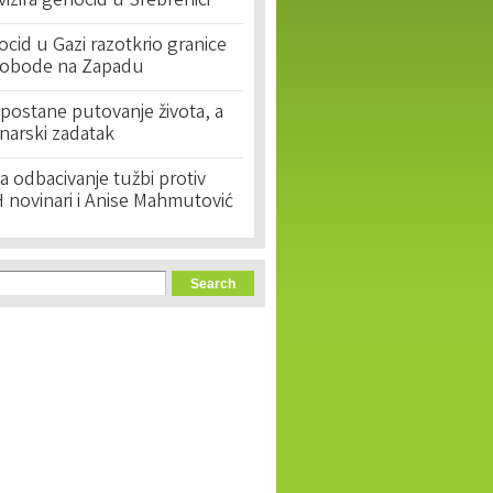
ivizira genocid u Srebrenici
cid u Gazi razotkrio granice
lobode na Zapadu
postane putovanje života, a
narski zadatak
 odbacivanje tužbi protiv
 novinari i Anise Mahmutović
orm