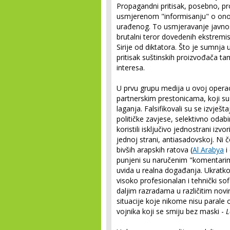
Propagandni pritisak, posebno, pr
usmjerenom "informisanju" o onom
urađenog. To usmjeravanje javno
brutalni teror dovedenih ekstrem
Sirije od diktatora. Što je sumnja
pritisak suštinskih proizvođača t
interesa.
U prvu grupu medija u ovoj operac
partnerskim prestonicama, koji su 
laganja. Falsifikovali su se izvješt
političke zavjese, selektivno odab
koristili isključivo jednostrani izvor
jednoj strani, antiasadovskoj. Ni 
bivših arapskih ratova (
Al Arabya
i 
punjeni su naručenim "komentarima
uvida u realna događanja. Ukratko,
visoko profesionalan i tehnički sofi
daljim razradama u različitim no
situacije koje nikome nisu parale 
vojnika koji se smiju bez maski -
L