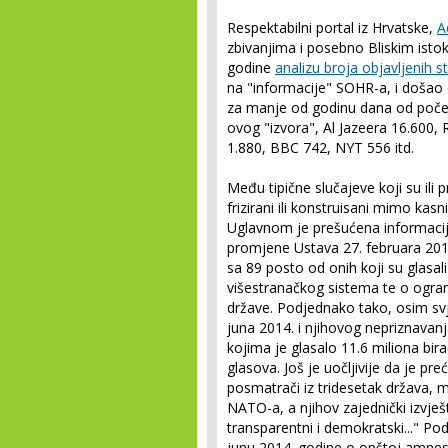
Respektabilni portal iz Hrvatske,
A
zbivanjima i posebno Bliskim isto
godine
analizu broja objavljenih 
na "informacije" SOHR-a, i došao 
za manje od godinu dana od početka
ovog "izvora", Al Jazeera 16.600,
1.880, BBC 742, NYT 556 itd.
Među tipične slučajeve koji su ili 
frizirani ili konstruisani mimo kasni
Uglavnom je prešućena informaci
promjene Ustava 27. februara 2012
sa 89 posto od onih koji su glasa
višestranačkog sistema te o ogran
države. Podjednako tako, osim sv
juna 2014. i njihovog nepriznavanj
kojima je glasalo 11.6 miliona bir
glasova. Još je uočljivije da je pr
posmatrači iz tridesetak država, m
NATO-a, a njihov zajednički izvješta
transparentni i demokratski..." P
junu 2014. godine o opštoj amnestiji