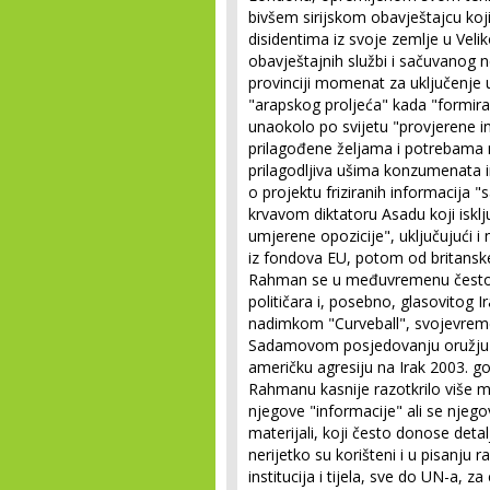
bivšem sirijskom obavještajcu koj
disidentima iz svoje zemlje u Veli
obavještajnih službi i sačuvanog n
provinciji momenat za uključenje u
"arapskog proljeća" kada "formir
unaokolo po svijetu "provjerene in
prilagođene željama i potrebama
prilagodljiva ušima konzumenata in
o projektu friziranih informacija "s
krvavom diktatoru Asadu koji isklju
umjerene opozicije", uključujući i n
iz fondova EU, potom od britanske 
Rahman se u međuvremenu često 
političara i, posebno, glasovitog 
nadimkom "Curveball", svojevremen
Sadamovom posjedovanju oružju z
američku agresiju na Irak 2003. god
Rahmanu kasnije razotkrilo više medi
njegove "informacije" ali se njegov
materijali, koji često donose detal
nerijetko su korišteni i u pisanju
institucija i tijela, sve do UN-a, za