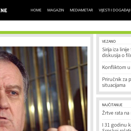
Skip to
main
HOME
MAGAZIN
MEDIAMETAR
VIJESTI I DOGAĐAJI
content
VEZANO
Sirija iza lini
diskusija o fi
Konfliktom u 
Priručnik za 
situacijama
NAJČITANIJE
Žrtve rata na
I 31 godinu k