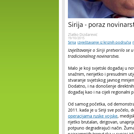
Sirija - poraz novinars
Zlatko Dizdarević
19/10/2015
Sirija
izvještavanje iz kriznih područja
Izvještavanje o Siriji pretvorilo se
tradicionalnog novinarstva.
Malo je koji svjetski događaj u novij
snažnim, nerijetko i presudnim u
stvaranje svjetskog javnog mnijen
Dodatno, i na donošenje direktnih
događaj kao i na cijeli regionalni p
Od samog početka, od demonstraci
2011. kada je u Siriji sve počelo, 
operacijama ruske vojske
, medijs
rijetko brutalan, dirigovan, unapri
potpuno degradirajući način. Žurna
najsramnijih trenutaka u svojoj ist