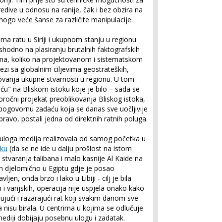
dive u odnosu na ranije, čak i bez obzira na
nogo veće šanse za različite manipulacije.
a ratu u Siriji i ukupnom stanju u regionu
hodno na plasiranju brutalnih faktografskih
ma, koliko na projektovanom i sistematskom
ezi sa globalnim ciljevima geostrateških,
ovanja ukupne stvarnosti u regionu. U tom
ću" na Bliskom istoku koje je bilo – sada se
goročni projekat preoblikovanja Bliskog istoka,
spogovornu zadaću koja se danas sve uočljivije
pravo, postali jedna od direktnih ratnih poluga.
 uloga medija realizovala od samog početka u
aku
(da se ne ide u dalju prošlost na istom
 stvaranja talibana i malo kasnije Al Kaide na
om djelomično u Egiptu gdje je posao
en, onda brzo i lako u Libiji - cilj je bila
ih i vanjskih, operacija nije uspjela onako kako
jujući i razarajući rat koji svakim danom sve
a nisu birala. U centrima u kojima se odlučuje
ediji dobijaju posebnu ulogu i zadatak.