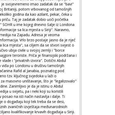
i je svojevremeno imao zadatak da se "bavi"
koj Britaniji, potom vrbovanog od tamošnjih
ekoliko godina da kao azilant, pekar, čeka u
 priču. Taj je zadatak dobio uoči početka
a" SOHR u ime kojeg dnevno šalje iz Londona
formacije sa lica mjesta u Siriji". Naravno,
 medija na Zapadu. Adresa je veoma
formacija. Vrlo brzo postaje jasno da je riječ
a lica mjesta", sa ciljem da se stvori svijest o
čivo ubija civile u svojoj zemlji i "borce
ajgore teroriste. Priča je finansijski podržana i
vlade i "privatnih izvora". Dotični Abdul
viđa po Londonu u društvu tamošnjih
Iračanina Rafid al Janabia, poznatog pod
o tzv. ključnog svjedoka u laži o
a masovno uništavanje, što je "legalizovalo"
ine. Zanimljivo je da je istinu o Abdul
ja u svijetu, pa i neki koji su koristili
 posao na isti način nastavlja i dalje. Ti
je o događaju koji tek treba da se desi,
 raznih zvaničnih izvještaja međunarodnioh
 ciljano kvalifikovanje krvavih događaja u Siriji.