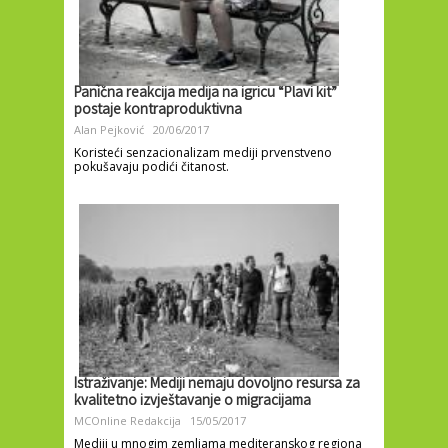
Panična reakcija medija na igricu “Plavi kit”
postaje kontraproduktivna
Alan Pejković
20/06/2017
Koristeći senzacionalizam mediji prvenstveno
pokušavaju podići čitanost.
Istraživanje: Mediji nemaju dovoljno resursa za
kvalitetno izvještavanje o migracijama
MCOnline Redakcija
15/05/2017
Mediji u mnogim zemljama mediteranskog regiona