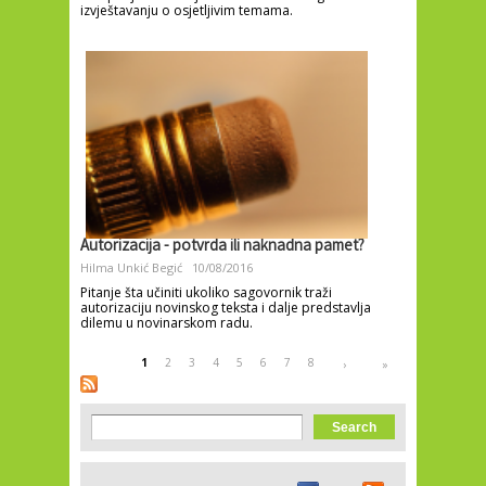
izvještavanju o osjetljivim temama.
Autorizacija - potvrda ili naknadna pamet?
Hilma Unkić Begić
10/08/2016
Pitanje šta učiniti ukoliko sagovornik traži
autorizaciju novinskog teksta i dalje predstavlja
dilemu u novinarskom radu.
Pages
1
2
3
4
5
6
7
8
›
»
Search form
Search