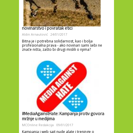
novinarstvo i povratak etici
Aldin Arnautović
24/01/2017
Bitna je i potrebna solidarnost, kao i bolja
profesionalna prava - ako novinari sami sebi ne
znače ništa, zašto bi drugi mislili o njima?
#MediaAgainstHate: Kampanja protiv govora
mržnje u medijima
MCOnline Redakcija
09/01/2017
Kampanja i web sajt nude alate i treninge o