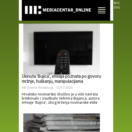
Skip to
BHS
main
ENG
content
Ukinuta 'Bujica', emisija poznata po govoru
mržnje, huškanju, manipulacijama
MCOnline Redakcija
12/01/2026
Hrvatsko novinarsko društvo je u više navrata
kritikovalo i osuđivalo Velimira Bujanca, autora
emisije 'Bujica', zbog kršenja novinarske etike