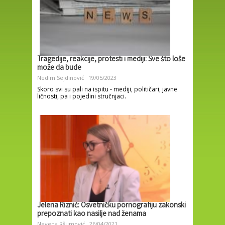
Tragedije, reakcije, protesti i mediji: Sve što loše
može da bude
Nedim Sejdinović
19/05/2023
Skoro svi su pali na ispitu - mediji, političari, javne
ličnosti, pa i pojedini stručnjaci.
Jelena Riznić: Osvetničku pornografiju zakonski
prepoznati kao nasilje nad ženama
Nevena Ršumović
26/04/2021