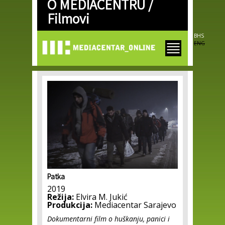
O MEDIACENTRU /
Skip to
main
Filmovi
content
BHS
ENG
Patka
2019
Režija:
Elvira M. Jukić
Produkcija:
Mediacentar Sarajevo
Dokumentarni film o huškanju, panici i