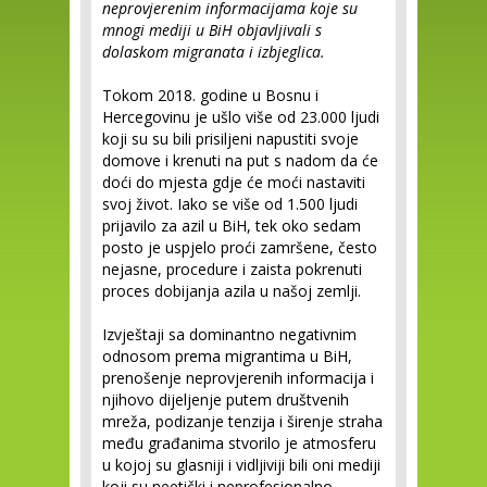
neprovjerenim informacijama koje su
mnogi mediji u BiH objavljivali s
dolaskom migranata i izbjeglica.
Tokom 2018. godine u Bosnu i
Hercegovinu je ušlo više od 23.000 ljudi
koji su su bili prisiljeni napustiti svoje
domove i krenuti na put s nadom da će
doći do mjesta gdje će moći nastaviti
svoj život. Iako se više od 1.500 ljudi
prijavilo za azil u BiH, tek oko sedam
posto je uspjelo proći zamršene, često
nejasne, procedure i zaista pokrenuti
proces dobijanja azila u našoj zemlji.
Izvještaji sa dominantno negativnim
odnosom prema migrantima u BiH,
prenošenje neprovjerenih informacija i
njihovo dijeljenje putem društvenih
mreža, podizanje tenzija i širenje straha
među građanima stvorilo je atmosferu
u kojoj su glasniji i vidljiviji bili oni mediji
koji su neetički i neprofesionalno