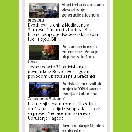
Mladi treba da postanu
glasovi svoje
generacije u javnom
prostoru
Dvodnevni trening Mediacentra
Sarajevo 'O nama i izborima: Bez
filtera' okupio je dvadesetak mladih
ljudi iz cijele BiH
Prestanimo koristiti
eufemizme - žena je
ubijena zato što je
žena
Javna reakcija 31 aktivistkinje i
novinarke iz Bosne i Hercegovine
povodom ubistva žene u Gračanici
Predstavljeni rezultati
projekta 'Oživljavanje
jevrejske kulture na
Zapadnom Balkanu'
U saradnji s Institutom za filozofiju i
društvenu teoriju iz Beograda, projekt
su proveli Mediacentar Sarajevo i
Udruženje Hagada
Javna reakcija: Nijedna
okolnost ne