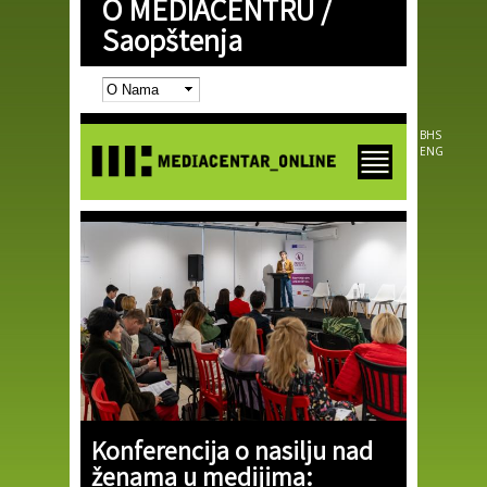
O MEDIACENTRU /
Skip to
main
Saopštenja
content
BHS
ENG
Konferencija o nasilju nad
ženama u medijima: