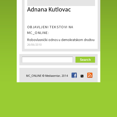
Adnana Kutlovac
OBJAVLJENI TEKSTOVI NA
MC_ONLINE:
Robovlasnički odnos u demokratskom društvu
26/06/2010
Search form
Search
MC_ONLINE © Mediacentar, 2014