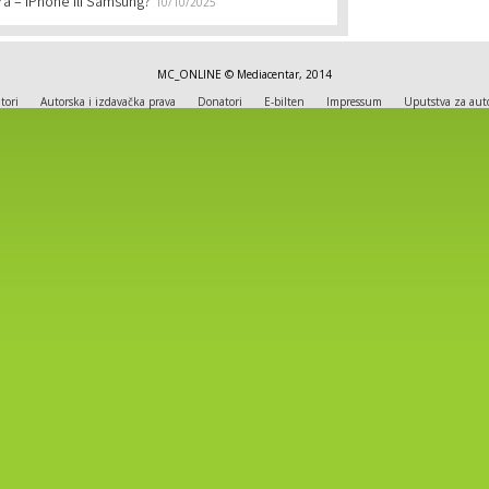
ra – iPhone ili Samsung?
10/10/2025
MC_ONLINE © Mediacentar, 2014
tori
Autorska i izdavačka prava
Donatori
E-bilten
Impressum
Uputstva za aut