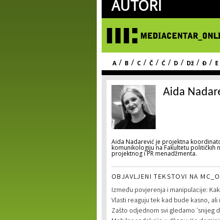
AUTORI
/
/
/
/
/
/
/
/
A
B
C
Č
Ć
D
Dž
Đ
E
Aida Nadar
Aida Nadarević je projektna koordinato
komunikologiju na Fakultetu političkih 
projektnog i PR menadžmenta.
OBJAVLJENI TEKSTOVI NA MC_O
Između povjerenja i manipulacije: Kako
Vlasti reaguju tek kad bude kasno, a
Zašto odjednom svi gledamo 'snijeg d