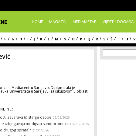
Skip to
main
content
HOME
MAGAZIN
MEDIAMETAR
VIJESTI I DOGAĐAJI
/
/
/
/
/
/
/
/
/
/
/
/
/
/
/
/
/
/
F
G
H
I
J
K
L
M
N
O
P
Q
R
S
Š
T
U
V
Search f
Search
ević
rica u Mediacentru Sarajevo. Diplomirala je
nauka Univerziteta u Sarajevu, sa iskustvom u oblasti
NLINE:
 AI zavarava (i) starije osobe
09/02/2026
li ne izbjegavaju medijsku samopromociju
02/02/2026
o drugog sprata'?
21/01/2026