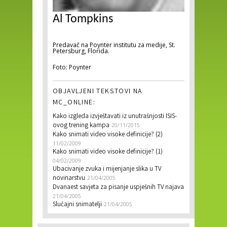
Al Tompkins
Predavač na Poynter institutu za medije, St.
Petersburg, Florida.
Foto: Poynter
OBJAVLJENI TEKSTOVI NA
MC_ONLINE:
Kako izgleda izvještavati iz unutrašnjosti ISIS-
ovog trening kampa
20/11/2015
Kako snimati video visoke definicije? (2)
11/02/2009
Kako snimati video visoke definicije? (1)
04/02/2009
Ubacivanje zvuka i mijenjanje slika u TV
novinarstvu
21/04/2005
Dvanaest savjeta za pisanje uspješnih TV najava
21/04/2005
Slučajni snimatelji
21/04/2005