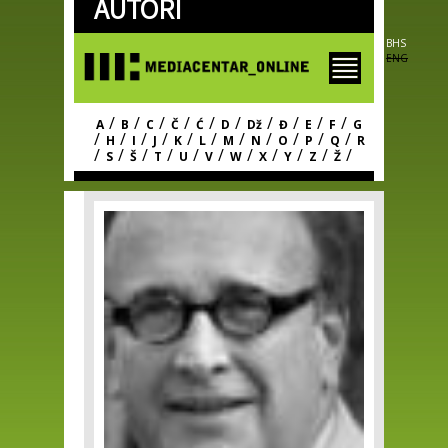
AUTORI
Skip to
main
content
BHS
ENG
/
/
/
/
/
/
/
/
/
/
A
B
C
Č
Ć
D
Dž
Đ
E
F
G
/
/
/
/
/
/
/
/
/
/
/
H
I
J
K
L
M
N
O
P
Q
R
/
/
/
/
/
/
/
/
/
/
/
S
Š
T
U
V
W
X
Y
Z
Ž