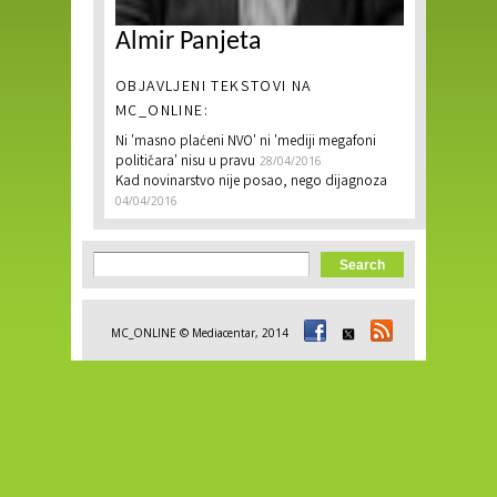
Almir Panjeta
OBJAVLJENI TEKSTOVI NA
MC_ONLINE:
Ni 'masno plaćeni NVO' ni 'mediji megafoni
političara' nisu u pravu
28/04/2016
Kad novinarstvo nije posao, nego dijagnoza
04/04/2016
Search form
Search
MC_ONLINE © Mediacentar, 2014