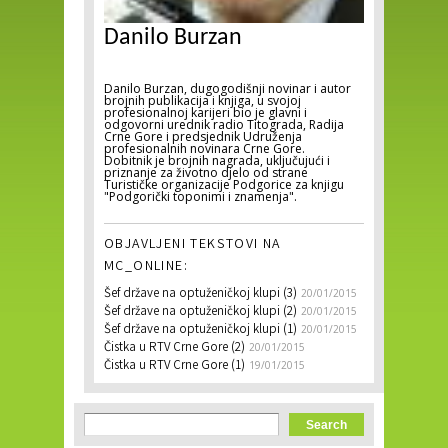
Danilo Burzan
Danilo Burzan, dugogodišnji novinar i autor
brojnih publikacija i knjiga, u svojoj
profesionalnoj karijeri bio je glavni i
odgovorni urednik radio Titograda, Radija
Crne Gore i predsjednik Udruženja
profesionalnih novinara Crne Gore.
Dobitnik je brojnih nagrada, uključujući i
priznanje za životno djelo od strane
Turističke organizacije Podgorice za knjigu
"Podgorički toponimi i znamenja".
OBJAVLJENI TEKSTOVI NA
MC_ONLINE:
Šef države na optuženičkoj klupi (3)
20/01/2015
Šef države na optuženičkoj klupi (2)
20/01/2015
Šef države na optuženičkoj klupi (1)
20/01/2015
Čistka u RTV Crne Gore (2)
20/01/2015
Čistka u RTV Crne Gore (1)
19/01/2015
Search form
Search