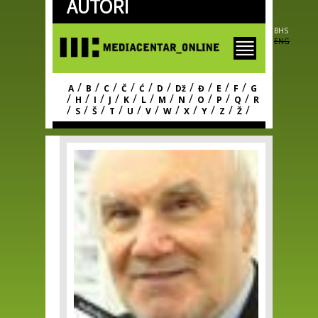
AUTORI
Skip to
main
content
BHS
ENG
/
/
/
/
/
/
/
/
/
/
A
B
C
Č
Ć
D
Dž
Đ
E
F
G
/
/
/
/
/
/
/
/
/
/
/
H
I
J
K
L
M
N
O
P
Q
R
/
/
/
/
/
/
/
/
/
/
/
S
Š
T
U
V
W
X
Y
Z
Ž