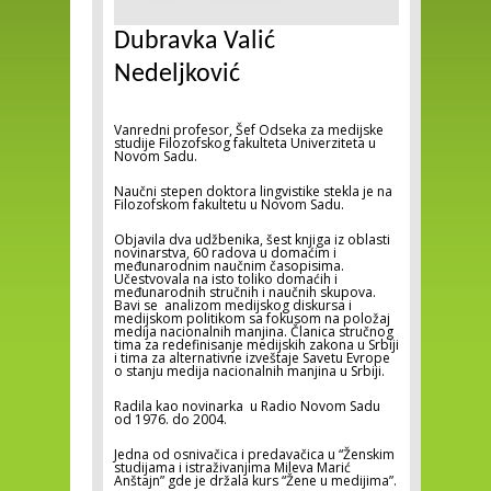
Dubravka Valić
Nedeljković
Vanredni profesor, Šef Odseka za medijske
studije Filozofskog fakulteta Univerziteta u
Novom Sadu.
Naučni stepen doktora lingvistike stekla je na
Filozofskom fakultetu u Novom Sadu.
Objavila dva udžbenika, šest knjiga iz oblasti
novinarstva, 60 radova u domaćim i
međunarodnim naučnim časopisima.
Učestvovala na isto toliko domaćih i
međunarodnih stručnih i naučnih skupova.
Bavi se analizom medijskog diskursa i
medijskom politikom sa fokusom na položaj
medija nacionalnih manjina. Članica stručnog
tima za redefinisanje medijskih zakona u Srbiji
i tima za alternativne izveštaje Savetu Evrope
o stanju medija nacionalnih manjina u Srbiji.
Radila kao novinarka u Radio Novom Sadu
od 1976. do 2004.
Jedna od osnivačica i predavačica u “Ženskim
studijama i istraživanjima Mileva Marić
Anštajn” gde je držala kurs “Žene u medijima”.