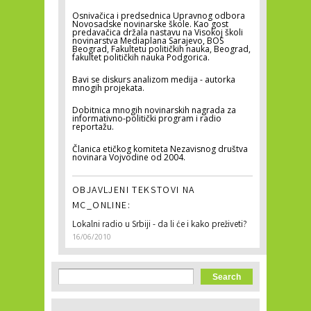
Osnivačica i predsednica Upravnog odbora
Novosadske novinarske škole. Kao gost
predavačica držala nastavu na Visokoj školi
novinarstva Mediaplana Sarajevo, BOS
Beograd, Fakultetu političkih nauka, Beograd,
fakultet političkih nauka Podgorica.
Bavi se diskurs analizom medija - autorka
mnogih projekata.
Dobitnica mnogih novinarskih nagrada za
informativno-politički program i radio
reportažu.
Članica etičkog komiteta Nezavisnog društva
novinara Vojvodine od 2004.
OBJAVLJENI TEKSTOVI NA
MC_ONLINE:
Lokalni radio u Srbiji - da li će i kako preživeti?
16/06/2010
Search form
Search