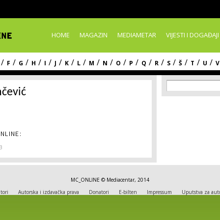
Skip to
main
content
HOME
MAGAZIN
MEDIAMETAR
VIJESTI I DOGAĐAJI
/
/
/
/
/
/
/
/
/
/
/
/
/
/
/
/
/
/
F
G
H
I
J
K
L
M
N
O
P
Q
R
S
Š
T
U
V
Search f
Search
čević
NLINE:
3
MC_ONLINE © Mediacentar, 2014
tori
Autorska i izdavačka prava
Donatori
E-bilten
Impressum
Uputstva za aut