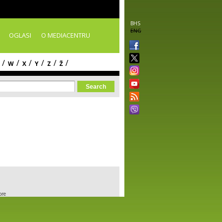
BHS
ENG
OGLASI
O MEDIACENTRU
/
/
/
/
/
/
W
X
Y
Z
Ž
orm
ore