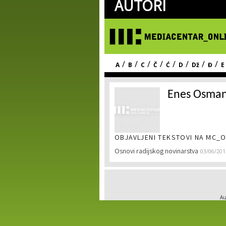
AUTORI
/
/
/
/
/
/
/
/
A
B
C
Č
Ć
D
Dž
Đ
E
Enes Osman
OBJAVLJENI TEKSTOVI NA MC_O
Osnovi radijskog novinarstva
03/06/201
Au